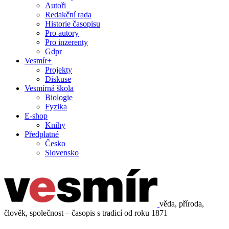
Autoři
Redakční rada
Historie časopisu
Pro autory
Pro inzerenty
Gdpr
Vesmír+
Projekty
Diskuse
Vesmírná škola
Biologie
Fyzika
E-shop
Knihy
Předplatné
Česko
Slovensko
věda, příroda,
člověk, společnost – časopis s tradicí od roku 1871