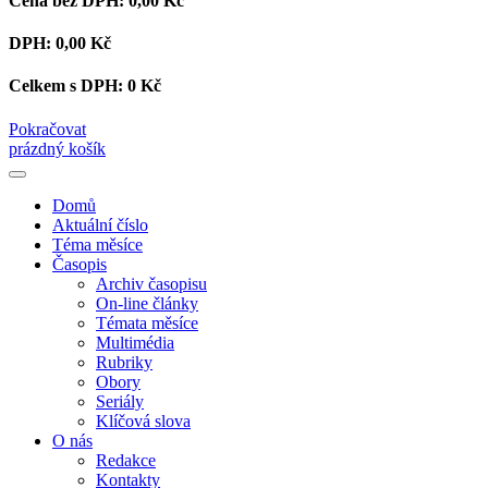
Cena bez DPH:
0,00 Kč
DPH:
0,00 Kč
Celkem s DPH:
0 Kč
Pokračovat
prázdný košík
Domů
Aktuální číslo
Téma měsíce
Časopis
Archiv časopisu
On-line články
Témata měsíce
Multimédia
Rubriky
Obory
Seriály
Klíčová slova
O nás
Redakce
Kontakty