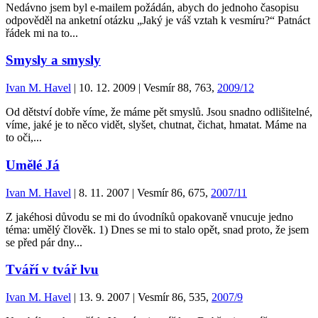
Nedávno jsem byl e-mailem požádán, abych do jednoho časopisu
odpověděl na anketní otázku „Jaký je váš vztah k vesmíru?“ Patnáct
řádek mi na to...
Smysly a smysly
Ivan M. Havel
| 10. 12. 2009 | Vesmír 88, 763,
2009/12
Od dětství dobře víme, že máme pět smyslů. Jsou snadno odlišitelné,
víme, jaké je to něco vidět, slyšet, chutnat, čichat, hmatat. Máme na
to oči,...
Umělé Já
Ivan M. Havel
| 8. 11. 2007 | Vesmír 86, 675,
2007/11
Z jakéhosi důvodu se mi do úvodníků opakovaně vnucuje jedno
téma: umělý člověk. 1) Dnes se mi to stalo opět, snad proto, že jsem
se před pár dny...
Tváří v tvář lvu
Ivan M. Havel
| 13. 9. 2007 | Vesmír 86, 535,
2007/9