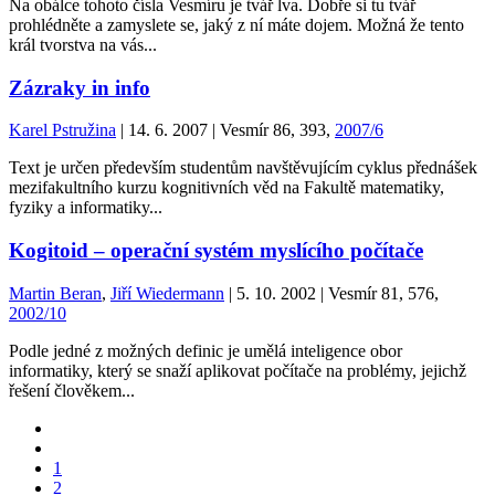
Na obálce tohoto čísla Vesmíru je tvář lva. Dobře si tu tvář
prohlédněte a zamyslete se, jaký z ní máte dojem. Možná že tento
král tvorstva na vás...
Zázraky
in info
Karel Pstružina
| 14. 6. 2007 | Vesmír 86, 393,
2007/6
Text je určen především studentům navštěvujícím cyklus přednášek
mezifakultního kurzu kognitivních věd na Fakultě matematiky,
fyziky a informatiky...
Kogitoid – operační systém myslícího počítače
Martin Beran
,
Jiří Wiedermann
| 5. 10. 2002 | Vesmír 81, 576,
2002/10
Podle jedné z možných definic je umělá inteligence obor
informatiky, který se snaží aplikovat počítače na problémy, jejichž
řešení člověkem...
1
2