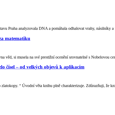
avu Praha analyzovala DNA a pomáhala odhalovat vrahy, násilníky a zl
 za matematiku
věd, si musela na své prestižní ocenění srovnatelné s Nobelovou cen
o čísel – od velkých objevů k aplikacím
 zlatokopy. “ Úvodní věta knihu plně charakterizuje. Zdůrazňuji, že knih