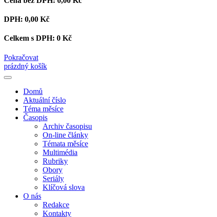
Cena bez DPH:
0,00 Kč
DPH:
0,00 Kč
Celkem s DPH:
0 Kč
Pokračovat
prázdný košík
Domů
Aktuální číslo
Téma měsíce
Časopis
Archiv časopisu
On-line články
Témata měsíce
Multimédia
Rubriky
Obory
Seriály
Klíčová slova
O nás
Redakce
Kontakty