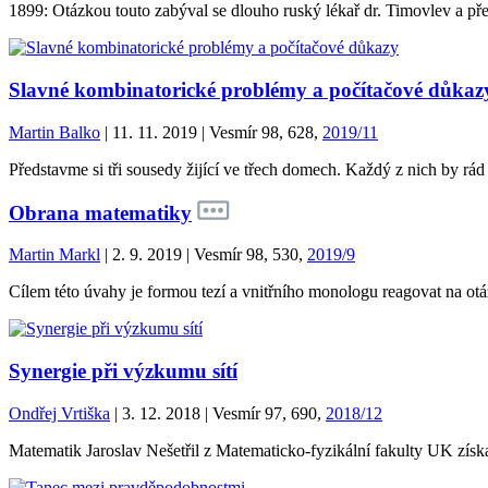
1899: Otázkou touto zabýval se dlouho ruský lékař dr. Timovlev a př
Slavné kombinatorické problémy a počítačové důkaz
Martin Balko
| 11. 11. 2019 | Vesmír 98, 628,
2019/11
Představme si tři sousedy žijící ve třech domech. Každý z nich by rád 
Obrana matematiky
Martin Markl
| 2. 9. 2019 | Vesmír 98, 530,
2019/9
Cílem této úvahy je formou tezí a vnitřního monologu reagovat na otáz
Synergie při výzkumu sítí
Ondřej Vrtiška
| 3. 12. 2018 | Vesmír 97, 690,
2018/12
Matematik Jaroslav Nešetřil z Matematicko-fyzikální fakulty UK zí