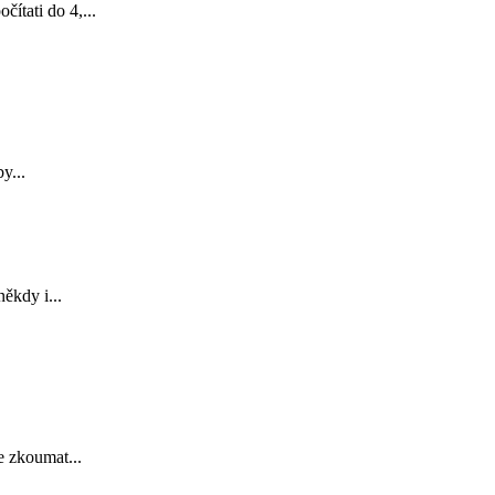
ítati do 4,...
y...
ěkdy i...
e zkoumat...