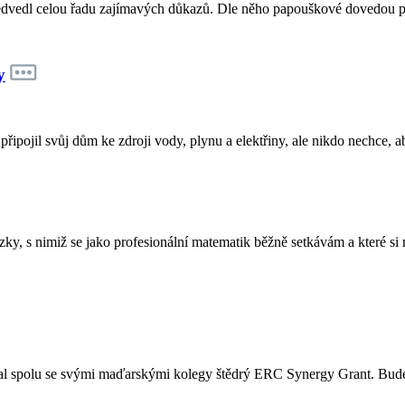
edvedl celou řadu zajímavých důkazů. Dle něho papouškové dovedou poč
y
připojil svůj dům ke zdroji vody, plynu a elektřiny, ale nikdo nechce, ab
ky, s nimiž se jako profesionální matematik běžně setkávám a které si n
skal spolu se svými maďarskými kolegy štědrý ERC Synergy Grant. Bud