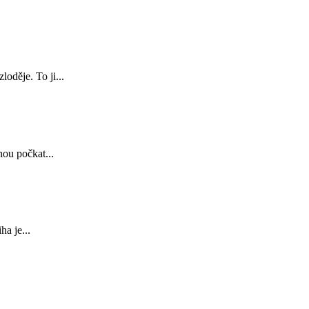
oděje. To ji...
ou počkat...
a je...