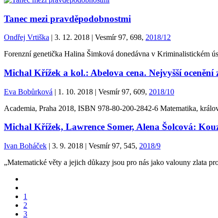
Tanec mezi pravděpodobnostmi
Ondřej Vrtiška
| 3. 12. 2018 | Vesmír 97, 698,
2018/12
Forenzní genetička Halina Šimková donedávna v Kriminalistickém úst
Michal Křížek a kol.: Abelova cena. Nejvyšší ocenění
Eva Bobůrková
| 1. 10. 2018 | Vesmír 97, 609,
2018/10
Academia, Praha 2018, ISBN 978-80-200-2842-6 Matematika, královna 
Michal Křížek, Lawrence Somer, Alena Šolcová: Kouzl
Ivan Boháček
| 3. 9. 2018 | Vesmír 97, 545,
2018/9
„Matematické věty a jejich důkazy jsou pro nás jako valouny zlata pro
1
2
3