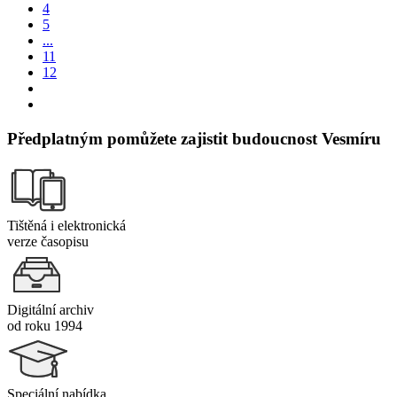
4
5
...
11
12
Předplatným pomůžete zajistit budoucnost Vesmíru
Tištěná i elektronická
verze časopisu
Digitální archiv
od roku 1994
Speciální nabídka