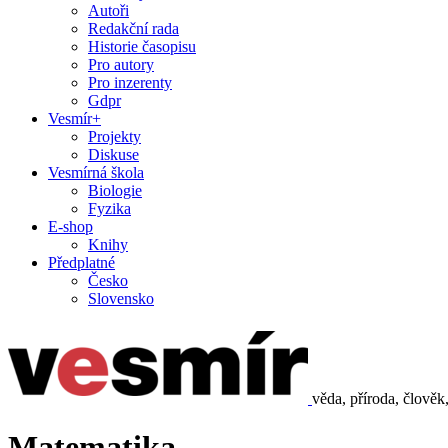
Autoři
Redakční rada
Historie časopisu
Pro autory
Pro inzerenty
Gdpr
Vesmír+
Projekty
Diskuse
Vesmírná škola
Biologie
Fyzika
E-shop
Knihy
Předplatné
Česko
Slovensko
věda, příroda, člověk
Matematika