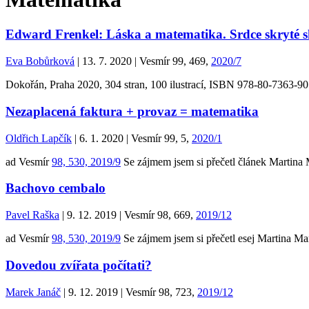
Edward Frenkel: Láska a matematika. Srdce skryté s
Eva Bobůrková
| 13. 7. 2020 | Vesmír 99, 469,
2020/7
Dokořán, Praha 2020, 304 stran, 100 ilustrací, ISBN 978-80-7363-90
Nezaplacená faktura + provaz = matematika
Oldřich Lapčík
| 6. 1. 2020 | Vesmír 99, 5,
2020/1
ad Vesmír
98, 530, 2019/9
Se zájmem jsem si přečetl článek Martina M
Bachovo cembalo
Pavel Raška
| 9. 12. 2019 | Vesmír 98, 669,
2019/12
ad Vesmír
98, 530, 2019/9
Se zájmem jsem si přečetl esej Martina Ma
Dovedou zvířata počítati?
Marek Janáč
| 9. 12. 2019 | Vesmír 98, 723,
2019/12