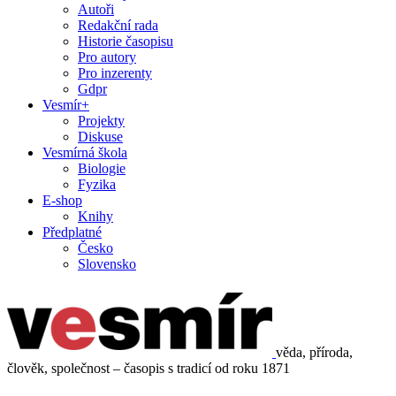
Autoři
Redakční rada
Historie časopisu
Pro autory
Pro inzerenty
Gdpr
Vesmír+
Projekty
Diskuse
Vesmírná škola
Biologie
Fyzika
E-shop
Knihy
Předplatné
Česko
Slovensko
věda, příroda,
člověk, společnost – časopis s tradicí od roku 1871