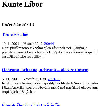
Kunte Libor
Počet článků: 13
Toulcové aloe
19. 1. 2004 | Vesmír 83, 2,
2004/1
Není příliš mnoho tak výrazných zástupců rodu, jakým je
představované Aloe dichotoma L. Vyskytuje se v severozápadní
části Jihoafrické republiky,...
Ochrana, ochrana, ochrana – ale s rozumem
5. 11. 2001 | Vesmír 80, 638,
2001/11
Rostlinná společenstva ve vyprahlých oblastech Severní, Střední
i Jižní Ameriky jsou ohrožována méně než například ekosystémy
tropických deštných...
Kterak člověk z kaktusů je živ