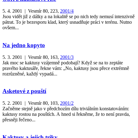
5. 4. 2001 | Vesmír 80, 223,
2001/4
Jsou vidět již z dálky a na lokalitě se po nich tedy nemusí intenzivně
pátrat. To je bezesporu klad, který usnadňuje práci v terénu. Nutno
ovšem...
Na jedno kopyto
5. 3. 2001 | Vesmír 80, 163,
2001/3
Jak moc se kaktusy vzájemně podobají? Když se na to zeptáte
pravého kaktusáře, řekne vám: „No, kaktusy jsou přece extrémně
rozrůzněné, každý vypadá...
Asketové z pouští
5. 2. 2001 | Vesmír 80, 103,
2001/2
Začněme stejně jako v předchozím dílu triviálním konstatováním:
kaktusy rostou na pouštích. A hned si řekněme, že to není pravda,
přesněji řečeno...
Kaktusy a jejich triky