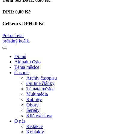
Cena bez DPH:
0,00 Kč
DPH:
0,00 Kč
Celkem s DPH:
0 Kč
Pokračovat
prázdný košík
Domů
Aktuální číslo
Téma měsíce
Časopis
Archiv časopisu
On-line články
Témata měsíce
Multimédia
Rubriky
Obory
Seriály
Klíčová slova
O nás
Redakce
Kontakty