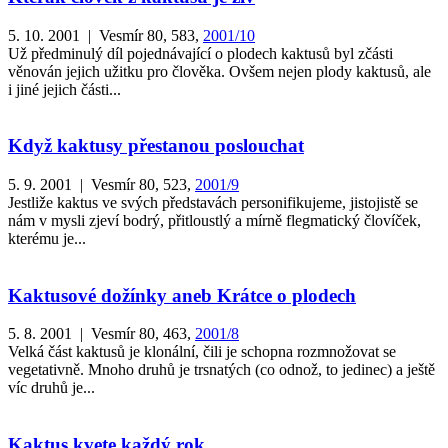
5. 10. 2001 | Vesmír 80, 583,
2001/10
Už předminulý díl pojednávající o plodech kaktusů byl zčásti
věnován jejich užitku pro člověka. Ovšem nejen plody kaktusů, ale
i jiné jejich části...
Když kaktusy přestanou poslouchat
5. 9. 2001 | Vesmír 80, 523,
2001/9
Jestliže kaktus ve svých představách personifikujeme, jistojistě se
nám v mysli zjeví bodrý, přitloustlý a mírně flegmatický človíček,
kterému je...
Kaktusové dožínky aneb Krátce o plodech
5. 8. 2001 | Vesmír 80, 463,
2001/8
Velká část kaktusů je klonální, čili je schopna rozmnožovat se
vegetativně. Mnoho druhů je trsnatých (co odnož, to jedinec) a ještě
víc druhů je...
Kaktus kvete každý rok