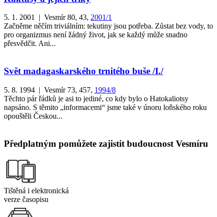
5. 1. 2001 | Vesmír 80, 43,
2001/1
Začněme něčím triviálním: tekutiny jsou potřeba. Zůstat bez vody, to
pro organizmus není žádný život, jak se každý může snadno
přesvědčit. Ani...
Svět madagaskarského trnitého buše /I./
5. 8. 1994 | Vesmír 73, 457,
1994/8
Těchto pár řádků je asi to jediné, co kdy bylo o Hatokaliotsy
napsáno. S těmito „informacemi“ jsme také v únoru loňského roku
opouštěli Českou...
Předplatným pomůžete zajistit budoucnost Vesmíru
Tištěná i elektronická
verze časopisu