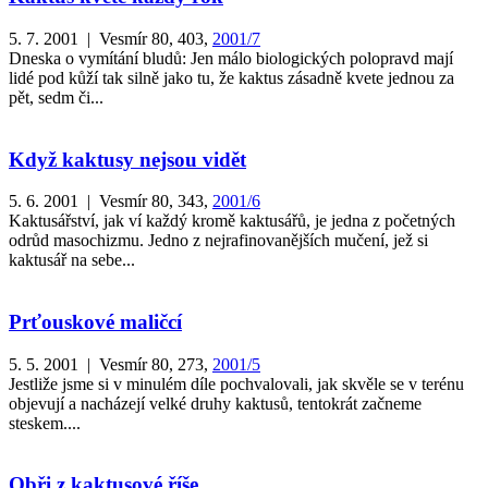
5. 7. 2001 | Vesmír 80, 403,
2001/7
Dneska o vymítání bludů: Jen málo biologických polopravd mají
lidé pod kůží tak silně jako tu, že kaktus zásadně kvete jednou za
pět, sedm či...
Když kaktusy nejsou vidět
5. 6. 2001 | Vesmír 80, 343,
2001/6
Kaktusářství, jak ví každý kromě kaktusářů, je jedna z početných
odrůd masochizmu. Jedno z nejrafinovanějších mučení, jež si
kaktusář na sebe...
Prťouskové maličcí
5. 5. 2001 | Vesmír 80, 273,
2001/5
Jestliže jsme si v minulém díle pochvalovali, jak skvěle se v terénu
objevují a nacházejí velké druhy kaktusů, tentokrát začneme
steskem....
Obři z kaktusové říše