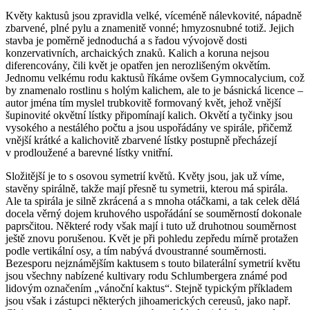
Květy kaktusů jsou zpravidla velké, víceméně nálevkovité, nápadně
zbarvené, plné pylu a znamenitě vonné; hmyzosnubné totiž. Jejich
stavba je poměrně jednoduchá a s řadou vývojově dosti
konzervativních, archaických znaků. Kalich a koruna nejsou
diferencovány, čili květ je opatřen jen nerozlišeným okvětím.
Jednomu velkému rodu kaktusů říkáme ovšem
Gymnocalycium
, což
by znamenalo rostlinu s holým kalichem, ale to je básnická licence –
autor jména tím myslel trubkovitě formovaný květ, jehož vnější
šupinovité okvětní lístky připomínají kalich. Okvětí a tyčinky jsou
vysokého a nestálého počtu a jsou uspořádány ve spirále, přičemž
vnější krátké a kalichovitě zbarvené lístky postupně přecházejí
v prodloužené a barevné lístky vnitřní.
Složitější je to s osovou symetrií květů. Květy jsou, jak už víme,
stavěny spirálně, takže mají přesně tu symetrii, kterou má spirála.
Ale ta spirála je silně zkrácená a s mnoha otáčkami, a tak celek dělá
docela věrný dojem kruhového uspořádání se souměrností dokonale
paprsčitou. Některé rody však mají i tuto už druhotnou souměrnost
ještě znovu porušenou. Květ je při pohledu zepředu mírně protažen
podle vertikální osy, a tím nabývá dvoustranné souměrnosti.
Bezesporu nejznámějším kaktusem s touto bilaterální symetrií květu
jsou všechny nabízené kultivary rodu
Schlumbergera
známé pod
lidovým označením „vánoční kaktus“. Stejně typickým příkladem
jsou však i zástupci některých jihoamerických cereusů, jako např.