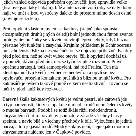
jejich vzhled odpovídá potřebám opylovačů: jsou zpravidla velké
(lišajové jsou taky habáni), bílé a intenzivně voní (aby se daly dobře
najít ve tmě) a jsou vystrčeny daleko do prostoru mimo dosah ostnů
(opyluje se za letu).
Proti opylení vlastním pylem se kaktusy (stejně jako spousta
cizosprašných druhů jiných čeledí) brání jednoduchou fintou zvanou
protogynie: prašníky se v květu otevírají teprve tehdy, když blizna
přestane být funkční a zasychá. Krajním příkladem je
Echinocereus
huitscholensis
. Blizna nesená čnělkou se objevuje přibližně dva dny
před před tím, než se květ vůbec otevře, čili k opylení dochází už
v poupěti, dávno před tím, než se tyčinky plně rozvinou. Právě
opačnou strategii, totiž samoopylení, má rod
Frailea
. Ten má
kleistogamní typ květů – vůbec se neotevřou a opylí se bez
opylovače, prostým kontaktem prašníků s bliznou uvnitř květu. Pro
kaktusáře je ovšem takové poupě celkem neatraktivní – rovnou se
mění v plod, aniž kdy rozkvete.
Barevná škála kaktusových květů je velmi pestrá, ale zároveň jde
o typ barevnosti, který se opakuje u mnoha rodů nebo čeledí s květy
o mnoha barvách. Podobá se totiž škále růží, rododendronů,
chryzantém či jiřin: povoleny jsou zde v zásadě všechny barvy
spektra, a navíc bílá a všechny přechody k bílé. Vyloučena je jediná
barva, a tou je jasná modř. Modrý kaktus není, stejně jako modrou
chryzantému najdeme jen v Čapkově povídce.