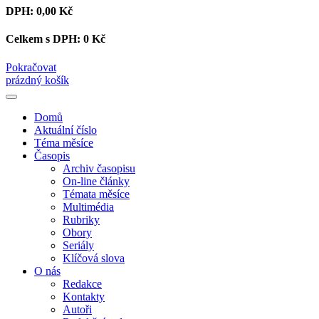
DPH:
0,00 Kč
Celkem s DPH:
0 Kč
Pokračovat
prázdný košík
Domů
Aktuální číslo
Téma měsíce
Časopis
Archiv časopisu
On-line články
Témata měsíce
Multimédia
Rubriky
Obory
Seriály
Klíčová slova
O nás
Redakce
Kontakty
Autoři