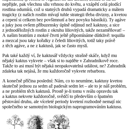
nepřijde, pak všechnu sílu vrhnou do květu, a vzápětí celá plodící
rostlina odumírá, což u statných druhů vypadá dramaticky a málem
tragicky (z našich rostlin mívají tuhle strategii třeba divizny, a kvetou
a cepení si celkem bez povšimnutí a bez povyku básníků). Ty agáve
a juky jsou ovšem příbuzensky úplně odjinud než kaktusy, a sice
z jednoděložných rostlin z okruhu liliovitých, takže nezaměňovat! –
A našim bratrům z mokré čtvrti ještě připomínáme důtklivě: tequilla
a mezcal jsou taky
kořalky z čeledi liliovitých
, totiž taky právě
z těch agáve, a ne z kaktusů, jak se často myslí.
Pak také každý ví, že kaktusář vždycky strašně skáče, když mu
nějaký kaktus vykvete – však si to najděte v
Zahradníkově roce
.
Takže to asi musí být nějaká neopakovatelná událost, ne? Zahradník
zdaleka tak nejásá, že mu každoročně vykvete rebarbora.
A konečně příčina poslední: Nám, co to neumíme, kaktusy kvetou
skutečně jednou za sedm až padesát sedm let – ale to je náš problém,
a ne problém těch kaktusů. Prostě je-li tomu v reálu opravdu tak
a kaktus nekvete každoročně, svědčí to především o špatném
pěstování druhu, ale víceleté periody kvetení rozhodně nemají nic
společného se samotným biologickým naprogramováním kaktusu.