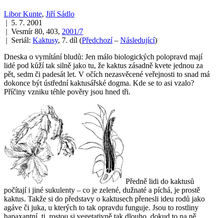
Libor Kunte
,
Jiří Sádlo
| 5. 7. 2001
| Vesmír 80, 403,
2001/7
| Seriál:
Kaktusy
, 7. díl
(
Předchozí
–
Následující
)
Dneska o vymítání bludů: Jen málo biologických polopravd mají
lidé pod kůží tak silně jako tu,
že kaktus zásadně kvete jednou za
pět, sedm či padesát let
. V očích nezasvěcené veřejnosti to snad má
dokonce být ústřední kaktusářské dogma. Kde se to asi vzalo?
Příčiny vzniku téhle pověry jsou hned tři.
Předně lidi do kaktusů
počítají i jiné sukulenty – co je zelené, dužnaté a píchá, je prostě
kaktus. Takže si do představy o kaktusech přenesli ideu rodů jako
agáve či juka, u kterých to tak opravdu funguje. Jsou to rostliny
hapaxantní
, tj. rostou si vegetativně tak dlouho, dokud to na ně