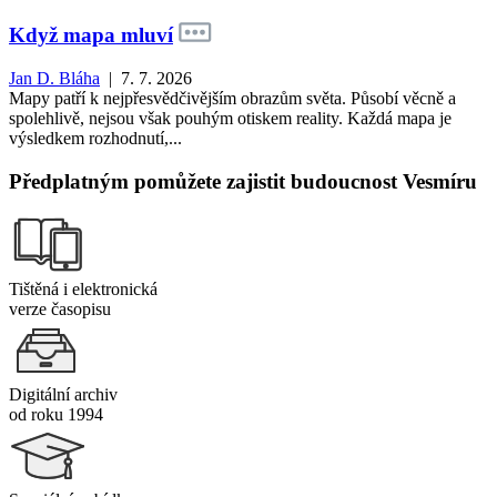
Když mapa mluví
Jan D. Bláha
| 7. 7. 2026
Mapy patří k nejpřesvědčivějším obrazům světa. Působí věcně a
spolehlivě, nejsou však pouhým otiskem reality. Každá mapa je
výsledkem rozhodnutí,...
Předplatným pomůžete zajistit budoucnost Vesmíru
Tištěná i elektronická
verze časopisu
Digitální archiv
od roku 1994