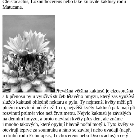
Cleistocactus, Loxanthocereus
nebo také kulovité kaktusy rodu
Matucana
.
Převážná většina kaktusů je cizosprašná
a k přenosu pylu využívá služeb létavého hmyzu, který zas využívá
služeb kaktusů ohledně nektaru a pylu. Ty nejmenší květy měří při
plném rozevření méně než 1 cm, největší květy kaktusů pak mají při
rozvinutí průměr více než čtvrt metru. Nejvíc kaktusů je závislých
na denním hmyzu, a proto otevírají květy přes den, ale známe
i mnoho takových, které opylují hlavně noční motýli. Tyto květy se
otevírají teprve za soumraku a ráno se zavírají nebo uvadají (např.
u druhů rodu
Echinopsis, Trichocereus
nebo
Discocactus
) a celý