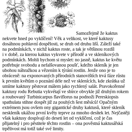
Samozřejmě že kaktus
nekvete hned po vyklíčení! Věk a velikost, ve které kaktusy
dosáhnou pohlavní dospělosti, se druh od druhu liší. Záleží také
na podmínkách, v nichž kaktus roste, a tak je většinou rozdíl
i v době, za kterou kaktus vykvete v přírodě a ve skleníkových
podmínkách. Mohli bychom si myslet: no jasně, kaktus ke květu
potřebuje svobodu a nefalšovanou poušť, kdežto skleník je jen
ubohou náhražkou a vězením k týrání rostlin. Jenže ono je to
obráceně: na exponovaných přírodních stanovištích trvá fáze růstu
k prvním květům o poznání déle než ve sklenících, kde zkrátka už
umíme kaktusy pěstovat málem jako rychlený salát. Pravokořenné
kaktusy rodu
Rebutia
vykvétají ve sbírce obvykle již druhým rokem
a roubovaný
Turbinicarpus flaviflorus
na podnoži
Pereskiopsis
spathulata
stihne dospět již za pouhých šest měsíců! Opačným
extrémem jsou ovšem ony gigantické druhy kaktusů, které skleník
neskleník ukážou první květy teprve za mnoho desítek let. Nejčastěji
však kaktusy dospívají do deseti let od vyklíčení, což je čas
přijatelný i pro pěstitele těchto rostlin – ona pověstná kaktusářská
trpělivost má totiž také své limity.