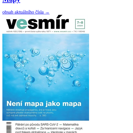
obsah aktuálního čísla
→