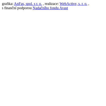
grafika:
AnFas, spol. s r. o.
, realizace:
WebActive, s. r. o.
,
s finanční podporou
Nadačního fondu Avast