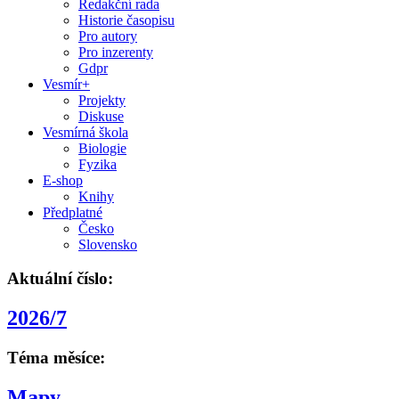
Redakční rada
Historie časopisu
Pro autory
Pro inzerenty
Gdpr
Vesmír+
Projekty
Diskuse
Vesmírná škola
Biologie
Fyzika
E-shop
Knihy
Předplatné
Česko
Slovensko
Aktuální číslo:
2026/7
Téma měsíce:
Mapy