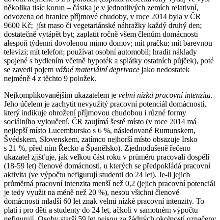
několika tisíc korun – částka je v jednotlivých zemích relativní,
odvozena od hranice příjmové chudoby, v roce 2014 byla v ČR
9600 Kč; jíst maso či vegetariánské náhražky každý druhý den;
dostatečně vytápět byt; zaplatit ročně všem členům domácnosti
alespoň týdenní dovolenou mimo domov; mít pračku; mít barevnou
televizi; mít telefon; používat osobní automobil; hradit náklady
spojené s bydlením včetně hypoték a splátky ostatních půjček), poté
se zavedl pojem
vážné materiální deprivace
jako nedostatek
nejméně 4 z těchto 9 položek.
Nejkomplikovanějším ukazatelem je
velmi nízká pracovní intenzita
.
Jeho účelem je zachytit nevyužitý pracovní potenciál domácností,
který indikuje ohrožení příjmovou chudobou i různé formy
sociálního vyloučení. ČR zaujímá šesté místo (v roce 2014 má
nejlepší místo Lucembursko s 6 %, následované Rumunskem,
Švédskem, Slovenskem, zatímco nejhorší místo obsazuje Irsko
s 21 %, před ním Řecko a Španělsko). Zjednodušeně řečeno
ukazatel zjišťuje, jak velkou část roku v průměru pracovali dospělí
(18-59 let) členové domácnosti, u kterých se předpokládá pracovní
aktivita (ve výpočtu nefigurují studenti do 24 let). Je-li jejich
průměrná pracovní intenzita menší než 0,2 (jejich pracovní potenciál
je tedy využit na méně než 20 %), nesou všichni členové
domácnosti mladší 60 let znak velmi nízké pracovní intenzity. To
platí i pro děti a studenty do 24 let, ačkoli v samotném výpočtu
nefigurují. Osoby starší 59 let nejsou za žádných okolností označeny