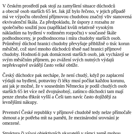
V českém prostředí pak stojí za zamyšlení situace důchodců
a obecně osob starších 65 let. Jak již bylo řečeno, v jejich případě
má ve výpočtu ohrožení příjmovou chudobou značný vliv stanovená
ekvivalenční škála. Za předpokladu, že úspory z rozsahu ze
společného soužití jsou (například kvůli relativně vysokým
nákladům na bydlení v rodinném rozpočtu) v současné škále
podhodnoceny, je podhodnocena i míra chudoby starších osob.
Průměrný důchod hranici chudoby převyšuje přibližně o tisíc korun
měsíčně, což staví mnoho důchodců těsně nad hranici příjmové
chudoby. Hodnotí-li pak domácnosti starších osob, jak vycházejí se
svým měsíčním příjmem, po zvážení svých nutných výdajů
nepřekvapivě uvádějí často velké obtíže.
Český důchodce pak nechápe, že není chudý, když po zaplacení
výdajů na bydlení, potraviny či léky musí počítat každou korunu,
ani jak je možné, že v sousedním Německu je podíl chudých osob
starších 65 let více než dvojnásobný, zatímco důchodci tam mají
penze zhruba třikrát vyšší a Češi tam navíc často dojíždějí za
levnějšími nákupy.
Prvenství České republiky v příjmové chudobě tedy nelze přímočaře
shrnout a je potřeba mít na paměti, že mezinárodní srovnání je
omezené.
Struktura či vývoj objektivních ukazatelů v rámci země mohou