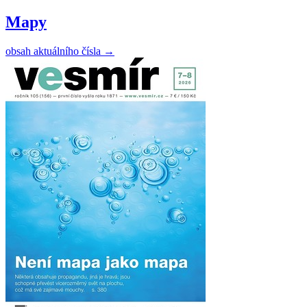
Mapy
obsah aktuálního čísla
→