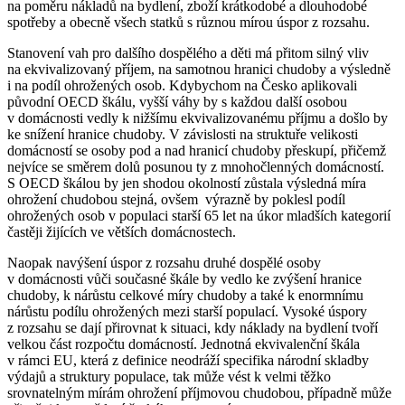
na poměru nákladů na bydlení, zboží krátkodobé a dlouhodobé
spotřeby a obecně všech statků s různou mírou úspor z rozsahu.
Stanovení vah pro dalšího dospělého a děti má přitom silný vliv
na ekvivalizovaný příjem, na samotnou hranici chudoby a výsledně
i na podíl ohrožených osob. Kdybychom na Česko aplikovali
původní OECD škálu, vyšší váhy by s každou další osobou
v domácnosti vedly k nižšímu ekvivalizovanému příjmu a došlo by
ke snížení hranice chudoby. V závislosti na struktuře velikosti
domácností se osoby pod a nad hranicí chudoby přeskupí, přičemž
nejvíce se směrem dolů posunou ty z mnohočlenných domácností.
S OECD škálou by jen shodou okolností zůstala výsledná míra
ohrožení chudobou stejná, ovšem výrazně by poklesl podíl
ohrožených osob v populaci starší 65 let na úkor mladších kategorií
častěji žijících ve větších domácnostech.
Naopak navýšení úspor z rozsahu druhé dospělé osoby
v domácnosti vůči současné škále by vedlo ke zvýšení hranice
chudoby, k nárůstu celkové míry chudoby a také k enormnímu
nárůstu podílu ohrožených mezi starší populací. Vysoké úspory
z rozsahu se dají přirovnat k situaci, kdy náklady na bydlení tvoří
velkou část rozpočtu domácností. Jednotná ekvivalenční škála
v rámci EU, která z definice neodráží specifika národní skladby
výdajů a struktury populace, tak může vést k velmi těžko
srovnatelným mírám ohrožení příjmovou chudobou, případně může