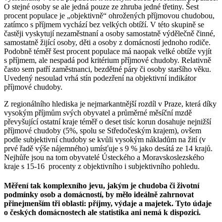
O stejné osoby se ale jedná pouze ze zhruba jedné třetiny. Šest
procent populace je „objektivně“ ohrožených příjmovou chudobou,
zatímco s příjmem vychází bez velkých obtíží. V této skupině se
častěji vyskytují nezaměstnaní a osoby samostatně výdělečně činné,
samostatně žijící osoby, děti a osoby z domácností jednoho rodiče.
Podobně téměř šest procent populace má naopak velké obtíže vyjít
s příjmem, ale nespadá pod kritérium příjmové chudoby. Relativně
často sem patří zaměstnanci, bezdětné páry či osoby staršího věku.
Uvedený nesoulad vrhá stín podezření na objektivní indikátor
příjmové chudoby.
Z regionálního hlediska je nejmarkantnější rozdíl v Praze, která díky
vysokým příjmům svých obyvatel a průměrné měsíční mzdě
převyšující ostatní kraje téměř o deset tisíc korun dosahuje nejnižší
příjmové chudoby (5%, spolu se Středočeským krajem), ovšem
podle subjektivní chudoby se kvůli vysokým nákladům na žití (v
prvé řadě výše nájemného) umísťuje s 9 % jako desátá ze 14 krajů.
Nejhůře jsou na tom obyvatelé Ústeckého a Moravskoslezského
kraje s 15-16 procenty z objektivního i subjektivního pohledu.
Měření tak komplexního jevu, jakým je chudoba či životní
podmínky osob a domácností, by mělo ideálně zahrnovat
přinejmenším tři oblasti: příjmy, výdaje a majetek. Tyto údaje
o českých domácnostech ale statistika ani nemá k dispozici.