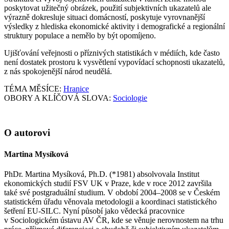
poskytovat užitečný obrázek, použití subjektivních ukazatelů ale
výrazně dokresluje situaci domácností, poskytuje vyrovnanější
výsledky z hlediska ekonomické aktivity i demografické a regionální
struktury populace a nemělo by být opomíjeno.
Ujišťování veřejnosti o příznivých statistikách v médiích, kde často
není dostatek prostoru k vysvětlení vypovídací schopnosti ukazatelů,
z nás spokojenější národ neudělá.
TÉMA MĚSÍCE:
Hranice
OBORY A KLÍČOVÁ SLOVA:
Sociologie
O autorovi
Martina Mysíková
PhDr. Martina Mysíková, Ph.D. (*1981) absolvovala Institut
ekonomických studií FSV UK v Praze, kde v roce 2012 završila
také své postgraduální studium. V období 2004–2008 se v Českém
statistickém úřadu věnovala metodologii a koordinaci statistického
šetření EU-SILC. Nyní působí jako vědecká pracovnice
v Sociologickém ústavu AV ČR, kde se věnuje nerovnostem na trhu