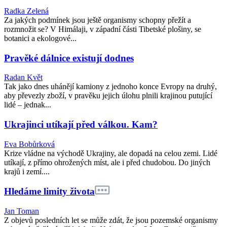
Radka Zelená
Za jakých podmínek jsou ještě organismy schopny přežít a
rozmnožit se? V Himálaji, v západní části Tibetské plošiny, se
botanici a ekologové...
Pravěké dálnice existují dodnes
Radan Květ
Tak jako dnes uhánějí kamiony z jednoho konce Evropy na druhý,
aby převezly zboží, v pravěku jejich úlohu plnili krajinou putující
lidé – jednak...
Ukrajinci utíkají před válkou. Kam?
Eva Bobůrková
Krize vládne na východě Ukrajiny, ale dopadá na celou zemi. Lidé
utíkají, z přímo ohrožených míst, ale i před chudobou. Do jiných
krajů i zemí....
Hledáme limity života
Jan Toman
Z objevů posledních let se může zdát, že jsou pozemské organismy