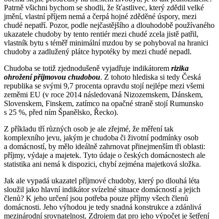
Patrně všichni bychom se shodli, že šťastlivec, který zdědil velké
jmění, vlastní příjem nemá a čerpá hojné zděděné úspory, mezi
chudé nepatří. Pozor, podle nejčastějšího a dlouhodobě používaného
ukazatele chudoby by tento rentiér mezi chudé zcela jistě patřil,
vlastník bytu s téměř minimální mzdou by se pohyboval na hranici
chudoby a zadlužený plátce hypotéky by mezi chudé nepadl.
Chudoba se totiž zjednodušeně vyjadřuje indikátorem
rizika
ohrožení příjmovou chudobou
. Z tohoto hlediska si tedy Česká
republika se svými 9,7 procenta opravdu stojí nejlépe mezi všemi
zeměmi EU (v roce 2014 následovaná Nizozemskem, Dánskem,
Slovenskem, Finskem, zatímco na opačné straně stojí Rumunsko
s 25 %, před ním Španělsko, Řecko).
Z příkladu tří různých osob je ale zřejmé, že měření tak
komplexního jevu, jakým je chudoba či životní podmínky osob
a domácností, by mělo ideálně zahrnovat přinejmenším tři oblasti:
příjmy, výdaje a majetek. Tyto údaje o českých domácnostech ale
statistika ani nemá k dispozici, chybí zejména majetková složka.
Jak ale vypadá ukazatel příjmové chudoby, který po dlouhá léta
sloužil jako hlavní indikátor svízelné situace domácností a jejich
členů? K jeho určení jsou potřeba pouze příjmy všech členů
domácnosti. Jeho výhodou je tedy snadná konstrukce a zdánlivá
mezinárodní srovnatelnost. Zdrojem dat pro jeho výpočet je šetření