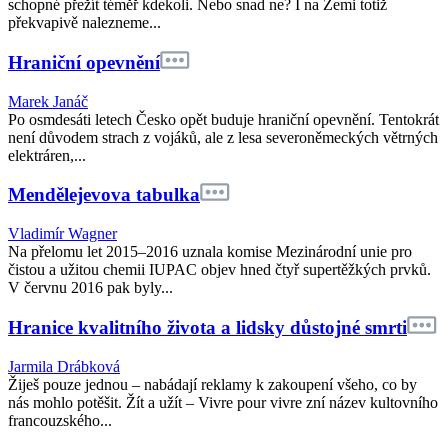
schopné přežít téměř kdekoli. Nebo snad ne? I na Zemi totiž
překvapivě nalezneme...
Hraniční opevnění
Marek Janáč
Po osmdesáti letech Česko opět buduje hraniční opevnění. Tentokrát
není důvodem strach z vojáků, ale z lesa severoněmeckých větrných
elektráren,...
Mendělejevova tabulka
Vladimír Wagner
Na přelomu let 2015–2016 uznala komise Mezinárodní unie pro
čistou a užitou chemii IUPAC objev hned čtyř supertěžkých prvků.
V červnu 2016 pak byly...
Hranice kvalitního života a lidsky důstojné smrti
Jarmila Drábková
Žiješ pouze jednou – nabádají reklamy k zakoupení všeho, co by
nás mohlo potěšit. Žít a užít – Vivre pour vivre zní název kultovního
francouzského...