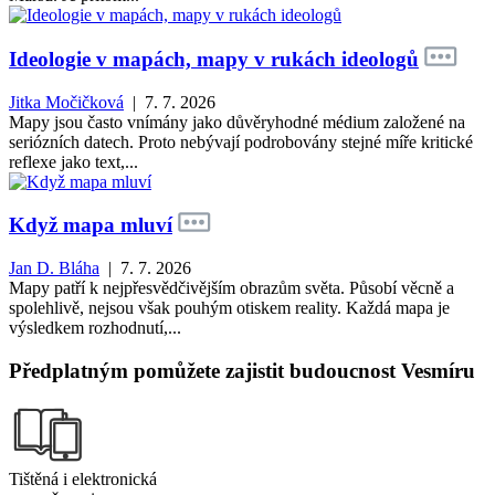
Ideologie v mapách, mapy v rukách ideologů
Jitka Močičková
| 7. 7. 2026
Mapy jsou často vnímány jako důvěryhodné médium založené na
seriózních datech. Proto nebývají podrobovány stejné míře kritické
reflexe jako text,...
Když mapa mluví
Jan D. Bláha
| 7. 7. 2026
Mapy patří k nejpřesvědčivějším obrazům světa. Působí věcně a
spolehlivě, nejsou však pouhým otiskem reality. Každá mapa je
výsledkem rozhodnutí,...
Předplatným pomůžete zajistit budoucnost Vesmíru
Tištěná i elektronická