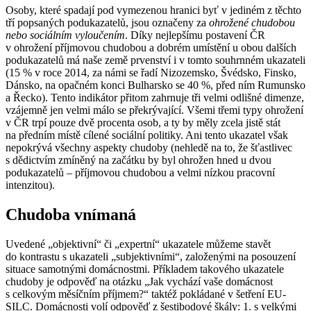
Osoby, které spadají pod vymezenou hranici byť v jediném z těchto
tří popsaných podukazatelů, jsou označeny za
ohrožené chudobou
nebo sociálním vyloučením
. Díky nejlepšímu postavení ČR
v ohrožení příjmovou chudobou a dobrém umístění u obou dalších
podukazatelů má naše země prvenství i v tomto souhrnném ukazateli
(15 % v roce 2014, za námi se řadí Nizozemsko, Švédsko, Finsko,
Dánsko, na opačném konci Bulharsko se 40 %, před ním Rumunsko
a Řecko). Tento indikátor přitom zahrnuje tři velmi odlišné dimenze,
vzájemně jen velmi málo se překrývající. Všemi třemi typy ohrožení
v ČR trpí pouze dvě procenta osob, a ty by měly zcela jistě stát
na předním místě cílené sociální politiky. Ani tento ukazatel však
nepokrývá všechny aspekty chudoby (nehledě na to, že šťastlivec
s dědictvím zmíněný na začátku by byl ohrožen hned u dvou
podukazatelů – příjmovou chudobou a velmi nízkou pracovní
intenzitou).
Chudoba vnímaná
Uvedené „objektivní“ či „expertní“ ukazatele můžeme stavět
do kontrastu s ukazateli „subjektivními“, založenými na posouzení
situace samotnými domácnostmi. Příkladem takového ukazatele
chudoby je odpověď na otázku „Jak vychází vaše domácnost
s celkovým měsíčním příjmem?“ taktéž pokládané v šetření EU-
SILC. Domácnosti volí odpověď z šestibodové škály: 1. s velkými