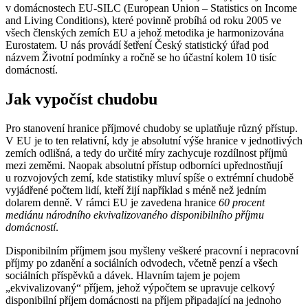
v domácnostech EU-SILC (European Union – Statistics on Income
and Living Conditions), které povinně probíhá od roku 2005 ve
všech členských zemích EU a jehož metodika je harmonizována
Eurostatem. U nás provádí šetření Český statistický úřad pod
názvem Životní podmínky a ročně se ho účastní kolem 10 tisíc
domácností.
Jak vypočíst chudobu
Pro stanovení hranice příjmové chudoby se uplatňuje různý přístup.
V EU je to ten relativní, kdy je absolutní výše hranice v jednotlivých
zemích odlišná, a tedy do určité míry zachycuje rozdílnost příjmů
mezi zeměmi. Naopak absolutní přístup odborníci upřednostňují
u rozvojových zemí, kde statistiky mluví spíše o extrémní chudobě
vyjádřené počtem lidí, kteří žijí například s méně než jedním
dolarem denně. V rámci EU je zavedena hranice
60 procent
mediánu národního ekvivalizovaného disponibilního příjmu
domácností
.
Disponibilním příjmem jsou myšleny veškeré pracovní i nepracovní
příjmy po zdanění a sociálních odvodech, včetně penzí a všech
sociálních příspěvků a dávek. Hlavním tajem je pojem
„ekvivalizovaný“ příjem, jehož výpočtem se upravuje celkový
disponibilní příjem domácnosti na příjem připadající na jednoho