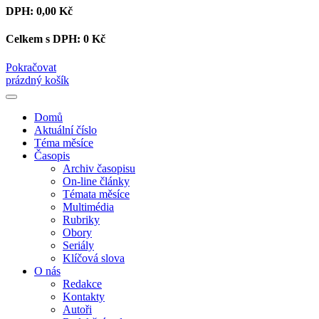
DPH:
0,00 Kč
Celkem s DPH:
0 Kč
Pokračovat
prázdný košík
Domů
Aktuální číslo
Téma měsíce
Časopis
Archiv časopisu
On-line články
Témata měsíce
Multimédia
Rubriky
Obory
Seriály
Klíčová slova
O nás
Redakce
Kontakty
Autoři