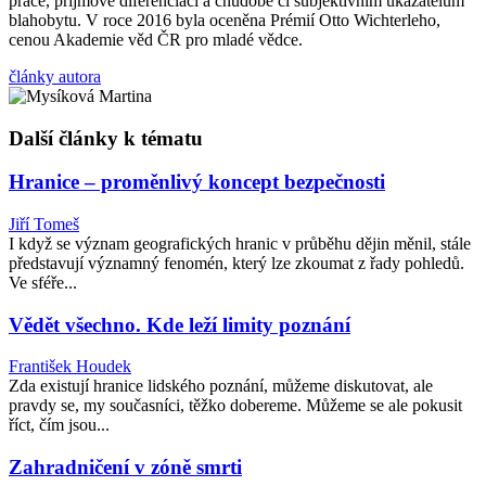
práce, příjmové diferenciaci a chudobě či subjektivním ukazatelům
blahobytu. V roce 2016 byla oceněna Prémií Otto Wichterleho,
cenou Akademie věd ČR pro mladé vědce.
články autora
Další články k tématu
Hranice – proměnlivý koncept bezpečnosti
Jiří Tomeš
I když se význam geografických hranic v průběhu dějin měnil, stále
představují významný fenomén, který lze zkoumat z řady pohledů.
Ve sféře...
Vědět všechno. Kde leží limity poznání
František Houdek
Zda existují hranice lidského poznání, můžeme diskutovat, ale
pravdy se, my současníci, těžko dobereme. Můžeme se ale pokusit
říct, čím jsou...
Zahradničení v zóně smrti