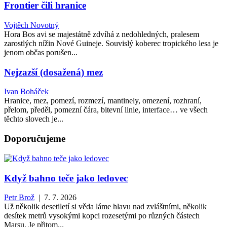
Frontier čili hranice
Vojtěch Novotný
Hora Bos avi se majestátně zdvíhá z nedohledných, pralesem
zarostlých nížin Nové Guineje. Souvislý koberec tropického lesa je
jenom občas porušen...
Nejzazší (dosažená) mez
Ivan Boháček
Hranice, mez, pomezí, rozmezí, mantinely, omezení, rozhraní,
přelom, předěl, pomezní čára, bitevní linie, interface… ve všech
těchto slovech je...
Doporučujeme
Když bahno teče jako ledovec
Petr Brož
| 7. 7. 2026
Už několik desetiletí si věda láme hlavu nad zvláštními, několik
desítek metrů vysokými kopci rozesetými po různých částech
Marsu. Je přitom...