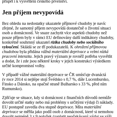
přispět i k vysvětlení českého prvenství.
Jen příjem nevypovídá
Bez ohledu na nedostatky ukazatele příjmové chudoby je navíc
zřejmé, že samotný příjem nevypovídá dostatečně o životní situaci
osob a domácností. Ve snaze zachytit více aspektů chudoby než
pouze příjem byly v rámci EU definovány další indikátory chudoby,
konkrétně souhrnný ukazatel
rizika chudoby nebo sociálního
vyloučení
. Skládá se ze tří podukazatelů. K
ohrožení příjmovou
chudobou
byla přidána
vážná materiální deprivace
a
velmi nízká
pracovní intenzita
. Jejich pravý význam je rovněž potřeba vysvětlit
a dodat, že i zde jsou některé kroky v jejich konstrukci výsledkem
určité kompromisní volby.
V případě vážné materiální deprivace se ČR umísťuje dvanáctá
(v roce 2014 si nejlépe stojí Švédsko s 0,7 %, dále Lucembursko,
Finsko a Dánsko, na opačné straně Bulharsko s 33 %, před ním
Rumunsko).
Zjišťuje se situace, kdy si domácnost z finančních důvodů nemůže
dovolit určité statky nebo má problémy s určitými výdaji či náklady.
EU postupně zavedla dva stupně deprivace. Míra
materiální
deprivace
se měřila jako podíl osob z domácností, které si nemohou
dovolit nejméně 3 z 9 položek (zaplatit neočekávaný výdaj ve výši