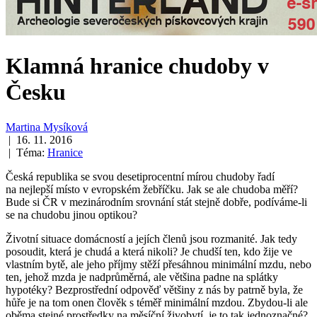
Klamná hranice chudoby v
Česku
Martina Mysíková
| 16. 11. 2016
| Téma:
Hranice
Česká republika se svou desetiprocentní mírou chudoby řadí
na nejlepší místo v evropském žebříčku. Jak se ale chudoba měří?
Bude si ČR v mezinárodním srovnání stát stejně dobře, podíváme-li
se na chudobu jinou optikou?
Životní situace domácností a jejích členů jsou rozmanité. Jak tedy
posoudit, která je chudá a která nikoli? Je chudší ten, kdo žije ve
vlastním bytě, ale jeho příjmy stěží přesáhnou minimální mzdu, nebo
ten, jehož mzda je nadprůměrná, ale většina padne na splátky
hypotéky? Bezprostřední odpověď většiny z nás by patrně byla, že
hůře je na tom onen člověk s téměř minimální mzdou. Zbydou-li ale
oběma stejné prostředky na měsíční živobytí, je to tak jednoznačné?