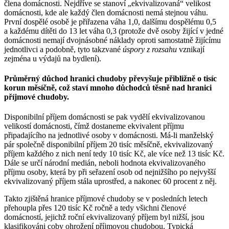
člena domácnosti. Nejdříve se stanoví „ekvivalizovaná“ velikost
domácnosti, kde ale každý člen domácnosti nemá stejnou váhu.
První dospělé osobě je přiřazena váha 1,0, dalšímu dospělému 0,5
a každému dítěti do 13 let váha 0,3 (protože dvě osoby žijící v jedné
domácnosti nemají dvojnásobné náklady oproti samostatně žijícímu
jednotlivci a podobně, tyto takzvané
úspory z rozsahu
vznikají
zejména u výdajů na bydlení).
Průměrný důchod hranici chudoby převyšuje přibližně o tisíc
korun měsíčně, což staví mnoho důchodců těsně nad hranici
příjmové chudoby.
Disponibilní příjem domácnosti se pak vydělí ekvivalizovanou
velikostí domácnosti, čímž dostaneme ekvivalent příjmu
připadajícího na jednotlivé osoby v domácnosti. Má-li manželský
pár společně disponibilní příjem 20 tisíc měsíčně, ekvivalizovaný
příjem každého z nich není tedy 10 tisíc Kč, ale více než 13 tisíc Kč.
Dále se určí národní medián, neboli hodnota ekvivalizovaného
příjmu osoby, která by při seřazení osob od nejnižšího po nejvyšší
ekvivalizovaný příjem stála uprostřed, a nakonec 60 procent z něj.
Takto zjištěná hranice příjmové chudoby se v posledních letech
přehoupla přes 120 tisíc Kč ročně a tedy všichni členové
domácností, jejichž roční ekvivalizovaný příjem byl nižší, jsou
klasifikováni coby ohrožení příjmovou chudobou. Typická