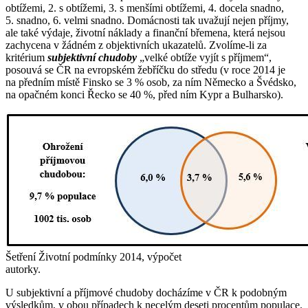
obtížemi, 2. s obtížemi, 3. s menšími obtížemi, 4. docela snadno,
5. snadno, 6. velmi snadno. Domácnosti tak uvažují nejen příjmy,
ale také výdaje, životní náklady a finanční břemena, která nejsou
zachycena v žádném z objektivních ukazatelů. Zvolíme-li za
kritérium
subjektivní chudoby
„velké obtíže vyjít s příjmem“,
posouvá se ČR na evropském žebříčku do středu (v roce 2014 je
na předním místě Finsko se 3 % osob, za ním Německo a Švédsko,
na opačném konci Řecko se 40 %, před ním Kypr a Bulharsko).
Šetření Životní podmínky 2014, výpočet
autorky.
U subjektivní a příjmové chudoby docházíme v ČR k podobným
výsledkům, v obou případech k necelým deseti procentům populace.