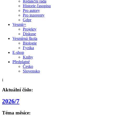
Redakční rada
Historie časopisu
Pro autory
Pro inzerenty
Gdpr
Vesmír+
Projekty
Diskuse
Vesmírná škola
Biologie
Fyzika
E-shop
Knihy
Předplatné
Česko
Slovensko
i
Aktuální číslo:
2026/7
Téma měsíce: