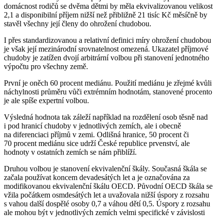
domácnost rodičů se dvěma dětmi by měla ekvivalizovanou velikost
2,1 a disponibilní příjem nižší než přibližně 21 tisíc Kč měsíčně by
stavěl všechny její členy do ohrožení chudobou.
I přes standardizovanou a relativní definici míry ohrožení chudobou
je však její mezinárodní srovnatelnost omezená. Ukazatel příjmové
chudoby je zatížen dvojí arbitrární volbou při stanovení jednotného
výpočtu pro všechny země.
První je oněch 60 procent mediánu. Použití mediánu je zřejmé kvůli
náchylnosti průměru vůči extrémním hodnotám, stanovené procento
je ale spíše expertní volbou.
Výsledná hodnota tak záleží například na rozdělení osob těsně nad
i pod hranicí chudoby v jednotlivých zemích, ale i obecně
na diferenciaci příjmů v zemi. Odlišná hranice, 50 procent či
70 procent mediánu sice udrží České republice prvenství, ale
hodnoty v ostatních zemích se nám přiblíží.
Druhou volbou je stanovení ekvivalenční škály. Současná škála se
začala používat koncem devadesátých let a je označována za
modifikovanou ekvivalenční škálu OECD. Původní OECD škála se
vžila počátkem osmdesátých let a uvažovala nižší úspory z rozsahu
s vahou další dospělé osoby 0,7 a váhou dětí 0,5. Úspory z rozsahu
ale mohou být v jednotlivých zemích velmi specifické v závislosti