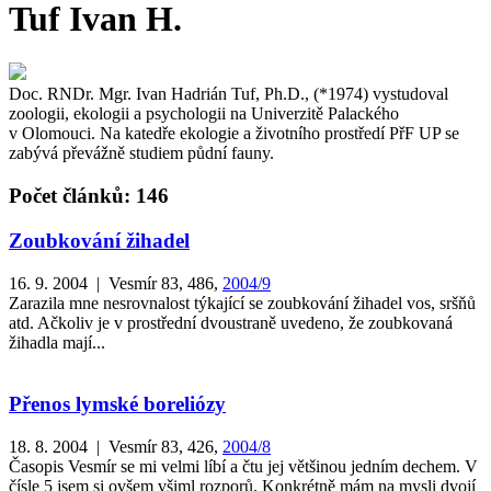
Tuf Ivan H.
Doc. RNDr. Mgr. Ivan Hadrián Tuf, Ph.D., (*1974) vystudoval
zoologii, ekologii a psychologii na Univerzitě Palackého
v Olomouci. Na katedře ekologie a životního prostředí PřF UP se
zabývá převážně studiem půdní fauny.
Počet článků: 146
Zoubkování žihadel
16. 9. 2004 | Vesmír 83, 486,
2004/9
Zarazila mne nesrovnalost týkající se zoubkování žihadel vos, sršňů
atd. Ačkoliv je v prostřední dvoustraně uvedeno, že zoubkovaná
žihadla mají...
Přenos lymské boreliózy
18. 8. 2004 | Vesmír 83, 426,
2004/8
Časopis Vesmír se mi velmi líbí a čtu jej většinou jedním dechem. V
čísle 5 jsem si ovšem všiml rozporů. Konkrétně mám na mysli dvojí