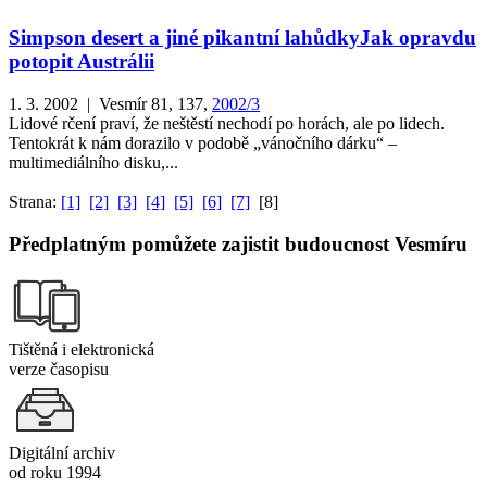
Simpson desert a jiné pikantní lahůdky
Jak opravdu
potopit Austrálii
1. 3. 2002 | Vesmír 81, 137,
2002/3
Lidové rčení praví, že neštěstí nechodí po horách, ale po lidech.
Tentokrát k nám dorazilo v podobě „vánočního dárku“ –
multimediálního disku,...
Strana:
[1]
[2]
[3]
[4]
[5]
[6]
[7]
[8]
Předplatným pomůžete zajistit budoucnost Vesmíru
Tištěná i elektronická
verze časopisu
Digitální archiv
od roku 1994