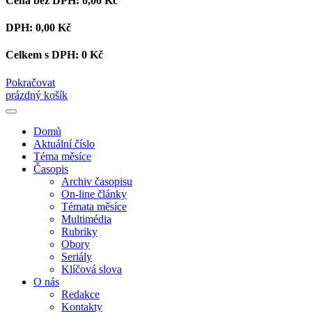
Cena bez DPH:
0,00 Kč
DPH:
0,00 Kč
Celkem s DPH:
0 Kč
Pokračovat
prázdný košík
Domů
Aktuální číslo
Téma měsíce
Časopis
Archiv časopisu
On-line články
Témata měsíce
Multimédia
Rubriky
Obory
Seriály
Klíčová slova
O nás
Redakce
Kontakty