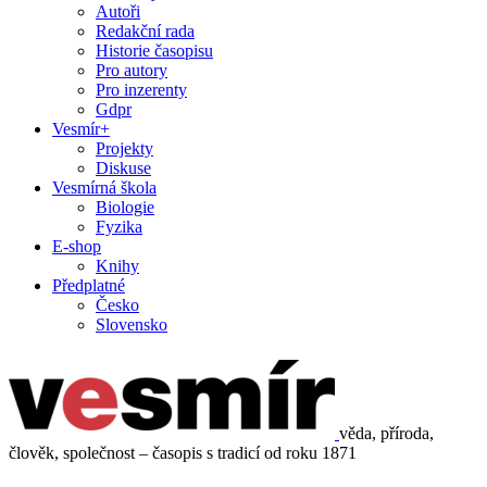
Autoři
Redakční rada
Historie časopisu
Pro autory
Pro inzerenty
Gdpr
Vesmír+
Projekty
Diskuse
Vesmírná škola
Biologie
Fyzika
E-shop
Knihy
Předplatné
Česko
Slovensko
věda, příroda,
člověk, společnost – časopis s tradicí od roku 1871