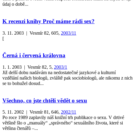
údaj o době...
K recenzi knihy Proč máme rádi sex?
3. 11. 2003 | Vesmír 82, 605,
2003/11
[
Černá i červená královna
1. 1. 2003 | Vesmír 82, 5,
2003/1
Již delší dobu nadávám na nedostatečné jazykové a kulturní
vzdělání našich biologů, zvláště pak sociobiologů, ale nikomu z nich
se to bohužel dosud...
Všechno, co jste chtěli vědět o sexu
5. 11. 2002 | Vesmír 81, 646,
2002/11
Po roce 1989 zaplavily náš knižní trh publikace o sexu. V drtivé
většině šlo o „manuály“ „správného“ sexuálního života, které si
většina čtenářů –...