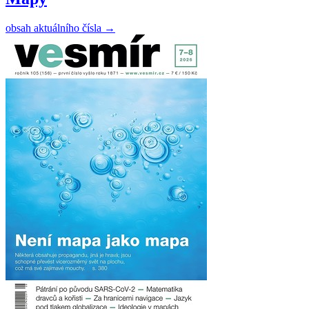
obsah aktuálního čísla
→