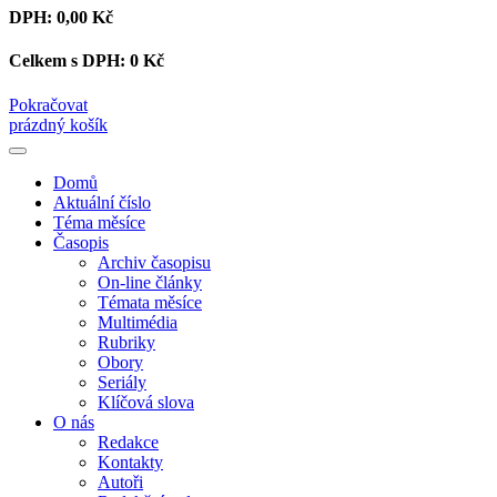
DPH:
0,00 Kč
Celkem s DPH:
0 Kč
Pokračovat
prázdný košík
Domů
Aktuální číslo
Téma měsíce
Časopis
Archiv časopisu
On-line články
Témata měsíce
Multimédia
Rubriky
Obory
Seriály
Klíčová slova
O nás
Redakce
Kontakty
Autoři