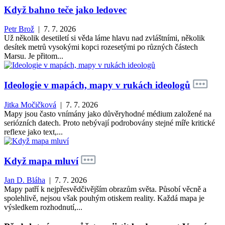
Když bahno teče jako ledovec
Petr Brož
| 7. 7. 2026
Už několik desetiletí si věda láme hlavu nad zvláštními, několik
desítek metrů vysokými kopci rozesetými po různých částech
Marsu. Je přitom...
Ideologie v mapách, mapy v rukách ideologů
Jitka Močičková
| 7. 7. 2026
Mapy jsou často vnímány jako důvěryhodné médium založené na
seriózních datech. Proto nebývají podrobovány stejné míře kritické
reflexe jako text,...
Když mapa mluví
Jan D. Bláha
| 7. 7. 2026
Mapy patří k nejpřesvědčivějším obrazům světa. Působí věcně a
spolehlivě, nejsou však pouhým otiskem reality. Každá mapa je
výsledkem rozhodnutí,...