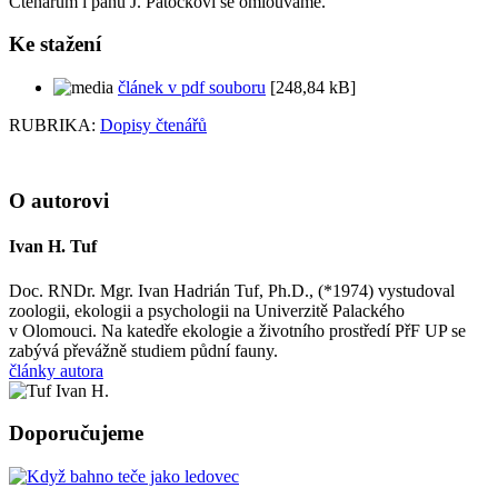
Čtenářům i panu J. Patočkovi se omlouváme.
Ke stažení
článek v pdf souboru
[248,84 kB]
RUBRIKA:
Dopisy čtenářů
O autorovi
Ivan H. Tuf
Doc. RNDr. Mgr. Ivan Hadrián Tuf, Ph.D., (*1974) vystudoval
zoologii, ekologii a psychologii na Univerzitě Palackého
v Olomouci. Na katedře ekologie a životního prostředí PřF UP se
zabývá převážně studiem půdní fauny.
články autora
Doporučujeme