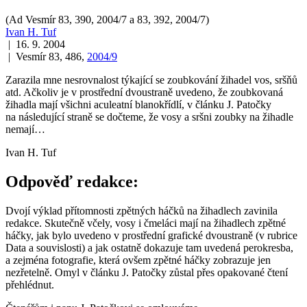
(Ad Vesmír 83, 390, 2004/7 a 83, 392, 2004/7)
Ivan H. Tuf
| 16. 9. 2004
| Vesmír 83, 486,
2004/9
Zarazila mne nesrovnalost týkající se zoubkování žihadel vos, sršňů
atd. Ačkoliv je v prostřední dvoustraně uvedeno, že zoubkovaná
žihadla mají všichni aculeatní blanokřídlí, v článku J. Patočky
na následující straně se dočteme, že vosy a sršni zoubky na žihadle
nemají…
Ivan H. Tuf
Odpověď redakce:
Dvojí výklad přítomnosti zpětných háčků na žihadlech zavinila
redakce. Skutečně včely, vosy i čmeláci mají na žihadlech zpětné
háčky, jak bylo uvedeno v prostřední grafické dvoustraně (v rubrice
Data a souvislosti) a jak ostatně dokazuje tam uvedená perokresba,
a zejména fotografie, která ovšem zpětné háčky zobrazuje jen
nezřetelně. Omyl v článku J. Patočky zůstal přes opakované čtení
přehlédnut.