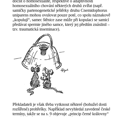
dočíst o homosexualitě, respektive o adaptivnosti
homosexuálního chování některých druhů zvířat (např.
samičky partenogenetické ještěrky druhu
Cnemidophorus
uniparens
mohou ovulovat pouze poté, co spolu náznakově
„kopulují“, samec štěnice zase může při kopulaci se
samicí
předávat spermie jiného samce, který jej předtím znásilnil –
tzv. traumatická inseminace).
Překladateli je však třeba vytknout některé (bohužel dosti
rozšířené) prohřešky. Například nevyhledal zavedené české
termíny, takže se na s. 9 objevuje „princip
černé
královny“