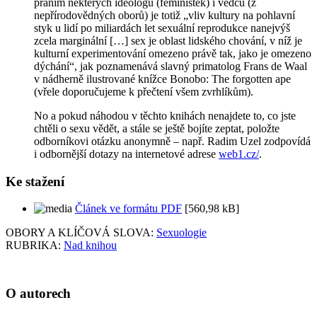
přáním některých ideologů (feministek) i vědců (z
nepřírodovědných oborů) je totiž „vliv kultury na pohlavní
styk u lidí po miliardách let sexuální reprodukce nanejvýš
zcela marginální […] sex je oblast lidského chování, v níž je
kulturní experimentování omezeno právě tak, jako je omezeno
dýchání“, jak poznamenává slavný primatolog Frans de Waal
v nádherně ilustrované knížce
Bonobo: The forgotten ape
(vřele doporučujeme k přečtení všem zvrhlíkům).
No a pokud náhodou v těchto knihách nenajdete to, co jste
chtěli o sexu vědět, a stále se ještě bojíte zeptat, položte
odborníkovi otázku anonymně – např. Radim Uzel zodpovídá
i odbornější dotazy na internetové adrese
web1.cz/
.
Ke stažení
Článek ve formátu PDF
[560,98 kB]
OBORY A KLÍČOVÁ SLOVA:
Sexuologie
RUBRIKA:
Nad knihou
O autorech