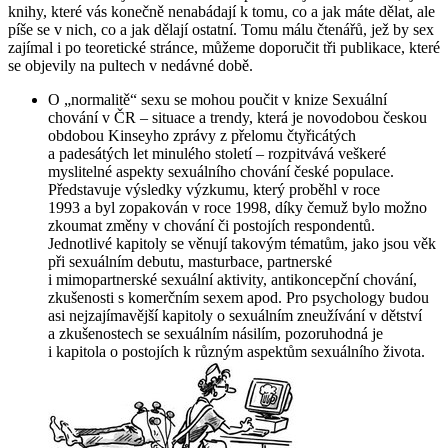
knihy, které vás konečně nenabádají k tomu, co a jak
máte dělat
, ale
píše se v nich, co a jak
dělají ostatní
. Tomu málu čtenářů, jež by sex
zajímal i po
teoretické
stránce, můžeme doporučit tři publikace, které
se objevily na pultech v nedávné době.
O „normalitě“ sexu se mohou poučit v knize
Sexuální
chování v ČR – situace a trendy
, která je novodobou českou
obdobou Kinseyho zprávy z přelomu čtyřicátých
a padesátých let minulého století – rozpitvává veškeré
myslitelné aspekty sexuálního chování české populace.
Představuje výsledky výzkumu, který proběhl v roce
1993 a byl zopakován v roce 1998, díky čemuž bylo možno
zkoumat změny v chování či postojích respondentů.
Jednotlivé kapitoly se věnují takovým tématům, jako jsou věk
při sexuálním debutu, masturbace, partnerské
i mimopartnerské sexuální aktivity, antikoncepční chování,
zkušenosti s komerčním sexem apod. Pro psychology budou
asi nejzajímavější kapitoly o sexuálním zneužívání v dětství
a zkušenostech se sexuálním násilím, pozoruhodná je
i kapitola o postojích k různým aspektům sexuálního života.