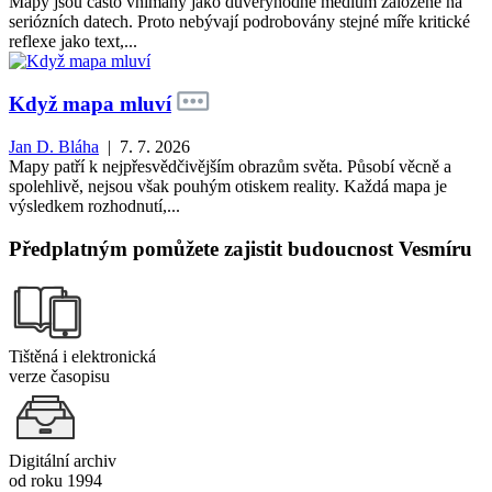
Mapy jsou často vnímány jako důvěryhodné médium založené na
seriózních datech. Proto nebývají podrobovány stejné míře kritické
reflexe jako text,...
Když mapa mluví
Jan D. Bláha
| 7. 7. 2026
Mapy patří k nejpřesvědčivějším obrazům světa. Působí věcně a
spolehlivě, nejsou však pouhým otiskem reality. Každá mapa je
výsledkem rozhodnutí,...
Předplatným pomůžete zajistit budoucnost Vesmíru
Tištěná i elektronická
verze časopisu
Digitální archiv
od roku 1994