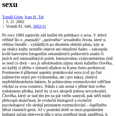
sexu
Tomáš Grim
,
Ivan H. Tuf
| 5. 11. 2002
| Vesmír 81, 646,
2002/11
Po roce 1989 zaplavily náš knižní trh publikace o sexu. V drtivé
většině šlo o „manuály“ „správného“ sexuálního života, které si
většina čtenářů – vyhládlých po dlouhém období půstu, kdy se
na obálce knihy nesmělo objevit ani obnažené ňadro – zakoupila
kvůli barevným fotografiím sekundárních pohlavních znaků či
jiných než misionářských poloh. Intenzivnímu vydavatelskému úsilí
se není co divit – sex je středobodem zájmu skoro každého člověka,
asi každý si (třeba v ústraní) nějakou tu Kama Sutru prolistoval.
Pomineme-li příjemné aspekty praktikování sexu (což jej činí
zajímavým nejen pro výzkumníka, ale i pro laika), zůstává
nepřehlédnutelným faktem, že pohlavnímu rozmnožování vděčíme
všichni za svou existenci. Nikdo z nás nemá v přímé linii svého
rodokmenu předka, který by si sex alespoň jednou nevyzkoušel.
Člověka, který se nad tím jen na pár vteřin zamyslí, pak stěží může
překvapit skutečnost, že evoluční biologové a evoluční
psychologové vše sledují prizmatem rozmnožování – úspěšného
šíření vlastních genů. Až v poslední době se mezi populárními
knihami začala objevovat díla o sexu poněkud jinak zaměřená, tj.