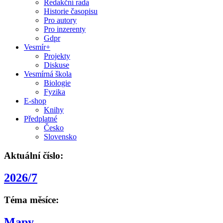
Redakční rada
Historie časopisu
Pro autory
Pro inzerenty
Gdpr
Vesmír+
Projekty
Diskuse
Vesmírná škola
Biologie
Fyzika
E-shop
Knihy
Předplatné
Česko
Slovensko
Aktuální číslo:
2026/7
Téma měsíce:
Mapy