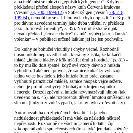
a na řadě míst se mluví o „
egoistických
genech“. Kdyby si
překladatel přečetl alespoň názvy knih
Červená královna
(Vesmír
78, 700, 1999/12
) a
Sobecký gen
(Vesmír
78, 218,
1999/4
), nemohl by se tak hloupých chyb dopustit. Totéž platí
pro dávno zavedené termíny jako třeba vtištění (v překladu
jako „formování identity“, s. 35). Na druhé straně nijak
nevadí překlad „female choice“ (samičí výběr) jako „dámská
volenka“ – v publikaci určené laikům jej lze jen pochválit.
Do knihy se bohužel vloudily i chyby věcné. Rozhodně
dosud nikdo neprovedl studii, která by zjistila, že kukaččí
mládě „imituje hladový křik mláďat druhu hostitele“ (s. 81) –
to by mu šlo dost špatně, když své vzory dávno z hnízda
vyhodilo. Také není pravda, že samice kukačky vyhazuje
jedno vejce hostitele z jeho hnízda (tuto práci zastane
vylíhnuté parazitické mládě), samice naopak vejce sežere,
neboť je pro ni neobyčejně bohatým zdrojem vápníku
i energie. Drozdi zpěvní si hnízda nevymazávají hlínou (jak
uvedeno na s. 45), ale rozdrcenou dřevní hmotou smíšenou se
slinami (hnízdo zevnitř vypadá, jako by bylo z dřevotřísky).
Autor nezabíhá do zbytečných detailů. To (anebo
nedůslednost překladatele?) má však za následek některé
nepřesnosti. Rozhodně ne všichni „američtí datli“ žijí
v kooperativních společenstvech (to se týká jen datla sběrače