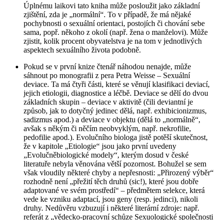
Úplnému laikovi tato kniha může posloužit jako základní
zjištění, zda je „normální“. To v případě, že má nějaké
pochybnosti o sexuální orientaci, postojích či chování sebe
sama, popř. někoho z okolí (např. žena o manželovi). Může
zjistit, kolik procent obyvatelstva je na tom v jednotlivých
aspektech sexuálního života podobně.
Pokud se v první knize čtenář náhodou nenajde, může
sáhnout po monografii z pera Petra Weisse –
Sexuální
deviace
. Ta má čtyři části, které se věnují klasifikaci deviací,
jejich etiologii, diagnostice a léčbě. Deviace se dělí do dvou
základních skupin – deviace v aktivitě (čili deviantní je
způsob, jak to dotyčný jedinec dělá, např. exhibicionizmus,
sadizmus apod.) a deviace v objektu (dělá to „normálně“,
avšak
s někým
či
něčím
neobvyklým, např. nekrofilie,
pedofilie apod.). Evolučního biologa jistě potěší skutečnost,
že v kapitole „Etiologie“ jsou jako první uvedeny
„Evolučněbiologické modely“, kterým dosud v české
literatuře nebyla věnována větší pozornost. Bohužel se sem
však vloudily některé chyby a nepřesnosti: „Přirozený výběr“
rozhodně není „přežití těch druhů (sic!), které jsou dobře
adaptované ve svém prostředí“ – předmětem selekce, která
vede ke vzniku adaptací, jsou geny (resp. jedinci), nikoli
druhy. Nedůvěru vzbuzují i některé literární zdroje: např.
referát z „vědecko-pracovní schůze Sexuologické společnosti