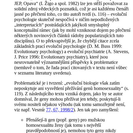
JEP, Opava“ (I. Žigo a spol. 1982) lze jen stěží považovat za
solidní zdroj vědeckých poznatků, což je asi každému čtenáři
jasné po přečtení toho, co tito autoři tvrdí (s. 116) – evoluční
psychologie skutečně nespočívá v ničím nepodložených
„interpretacích“ postrádajících jakýkoli smysluplný
konceptuální rámec (jak by mohl vzniknout dojem po přečtení
některých novinových článků rádoby popularizujících tuto
disciplínu). O to překvapivější je, že chybějí citace zcela
základních prací evoluční psychologie (D. M. Buss 1999:
Evolutionary psychology
) a evoluční psychiatrie (A. Stevens,
J. Price 1996:
Evolutionary psychiatry
), které jsou
nesrovnatelně významnějšími příspěvky k problematice
(nemluvě o tom, že řada prací citovaných v textu není vůbec
v seznamu literatury uvedena).
Problematické je i tvrzení: „evoluční biologie však zatím
neposkytuje ani vysvětlení přežívání genů homosexuality“ (s.
119). Z následujícího textu vzniká dojem, jako by se autor
domníval, že geny mohou přežívat jen tehdy, poskytují-li
svému nositeli nějakou výhodu (tak tomu samozřejmě není,
viz např. Vesmír
77, 67, 1998/2
). Jen tak pro zamyšlení:
Přenášejí-li gen (popř. geny) pro mužskou
homosexualitu ženy (jak tomu s největší
pravděpodobností je), nemohou tyto geny
nikdy