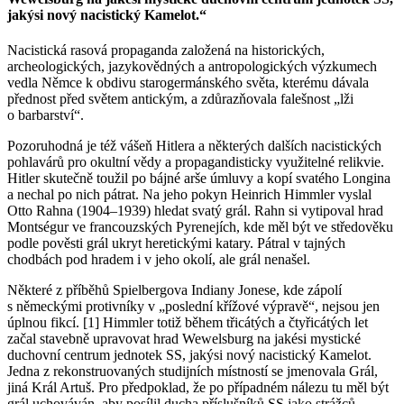
jakýsi nový nacistický Kamelot.“
Nacistická rasová propaganda založená na historických,
archeologických, jazykovědných a antropologických výzkumech
vedla Němce k obdivu starogermánského světa, kterému dávala
přednost před světem antickým, a zdůrazňovala falešnost „lži
o barbarství“.
Pozoruhodná je též vášeň Hitlera a některých dalších nacistických
pohlavárů pro okultní vědy a propagandisticky využitelné relikvie.
Hitler skutečně toužil po bájné arše úmluvy a kopí svatého Longina
a nechal po nich pátrat. Na jeho pokyn Heinrich Himmler vyslal
Otto Rahna (1904–1939) hledat svatý grál. Rahn si vytipoval hrad
Montségur ve francouzských Pyrenejích, kde měl být ve středověku
podle pověsti grál ukryt heretickými katary. Pátral v tajných
chodbách pod hradem i v jeho okolí, ale grál nenašel.
Některé z příběhů Spielbergova Indiany Jonese, kde zápolí
s německými protivníky v „poslední křížové výpravě“, nejsou jen
úplnou fikcí. [1] Himmler totiž během třicátých a čtyřicátých let
začal stavebně upravovat hrad Wewelsburg na jakési mystické
duchovní centrum jednotek SS, jakýsi nový nacistický Kamelot.
Jedna z rekonstruovaných studijních místností se jmenovala Grál,
jiná Král Artuš. Pro předpoklad, že po případném nálezu tu měl být
grál uchováván, aby posílil ducha příslušníků SS jako strážců