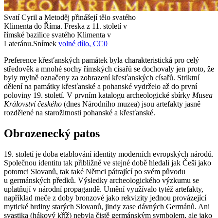
Svatí Cyril a Metoděj přinášejí tělo svatého
Klimenta do Říma. Freska z 11. století v
římské bazilice svatého Klimenta v
Lateránu.
Snímek
volné dílo, CC0
Preference křesťanských památek byla charakteristická pro celý
středověk a mnohé sochy římských císařů se dochovaly jen proto, že
byly mylně označeny za zobrazení křesťanských císařů. Striktní
dělení na památky křesťanské a pohanské vydrželo až do první
poloviny 19. století. V prvním katalogu archeologické sbírky
Musea
Království českého
(dnes Národního muzea) jsou artefakty jasně
rozdělené na starožitnosti pohanské a křesťanské.
Obrozenecký patos
19. století je doba etablování identity moderních evropských národů.
Společnou identitu tak přibližně ve stejné době hledali jak Češi jako
potomci Slovanů, tak také Němci pátrající po svém původu
u germánských předků. Výsledky archeologického výzkumu se
uplatňují v národní propagandě. Umění využívalo tytéž artefakty,
například meče z doby bronzové jako rekvizity jednou provázející
mytické hrdiny starých Slovanů, jindy zase dávných Germánů. Ani
svastika (hákový kříž) nebyla čistě germánským symbolem, ale jako