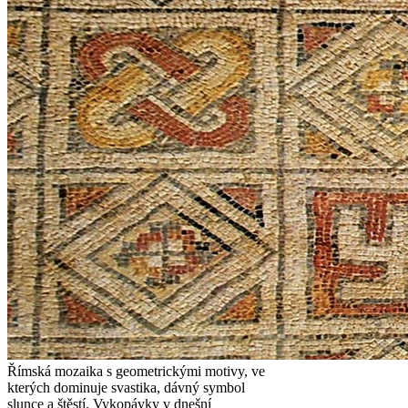
Římská mozaika s geometrickými motivy, ve
kterých dominuje svastika, dávný symbol
slunce a štěstí. Vykopávky v dnešní