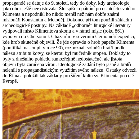
propagandě se datuje do 9. století, tedy do doby, kdy archeologie
jako obor ještě neexistovala. Šlo spíše o pátrání po ostatcích svatého
Klimenta a nepodnikl ho nikdo menší než nám dobře známí
misionáři Konstantin a Metoděj. Dokonce při tom použili základní
archeologické postupy. Na základě „odborné“ liturgické literatury
vytipovali místo Klimentova skonu a v rámci misie (roku 861)
vypravili do Chersonu k Chazarům v severním Černomoří expedici,
kde hrob skutečně objevili. Že jde opravdu o hrob papeže Klimenta
(pontifikát nastoupil v roce 90), rozpoznali soluňští bratři podle
nálezu atributu kotvy, se kterou byl mučedník utopen. Doklady to
byly z dnešního pohledu samozřejmě nedostatečné, ale jistota
objevu byla zaručena vírou. Ideologické zadání bylo jasné a bratři
nelenili s propagandistickým využitím svého nálezu. Ostatky odvezli
do Říma a položili tak základy pro šíření kultu sv. Klimenta po celé
Evropě.