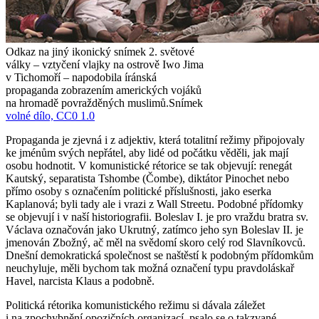
Odkaz na jiný ikonický snímek 2. světové
války – vztyčení vlajky na ostrově Iwo Jima
v Tichomoří – napodobila íránská
propaganda zobrazením amerických vojáků
na hromadě povražděných muslimů.
Snímek
volné dílo, CC0 1.0
Propaganda je zjevná i z adjektiv, která totalitní režimy připojovaly
ke jménům svých nepřátel, aby lidé od počátku věděli, jak mají
osobu hodnotit. V komunistické rétorice se tak objevují: renegát
Kautský, separatista Tshombe (Čombe), diktátor Pinochet nebo
přímo osoby s označením politické příslušnosti, jako eserka
Kaplanová; byli tady ale i vrazi z Wall Streetu. Podobné přídomky
se objevují i v naší historiografii. Boleslav I. je pro vraždu bratra sv.
Václava označován jako Ukrutný, zatímco jeho syn Boleslav II. je
jmenován Zbožný, ač měl na svědomí skoro celý rod Slavníkovců.
Dnešní demokratická společnost se naštěstí k podobným přídomkům
neuchyluje, měli bychom tak možná označení typu pravdoláskař
Havel, narcista Klaus a podobně.
Politická rétorika komunistického režimu si dávala záležet
i na zpochybnění opozičních organizací, psalo se o takzvané