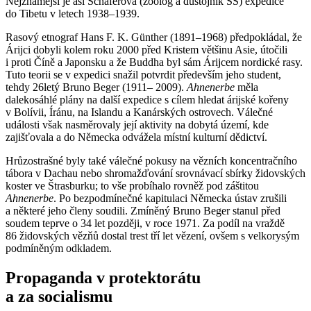
Nejznámější je asi Schäferova (zoolog a důstojník SS) expedice
do Tibetu v letech 1938–1939.
Rasový etnograf Hans F. K. Günther (1891–1968) předpokládal, že
Árijci dobyli kolem roku 2000 před Kristem většinu Asie, útočili
i proti Číně a Japonsku a že Buddha byl sám Árijcem nordické rasy.
Tuto teorii se v expedici snažil potvrdit především jeho student,
tehdy 26letý Bruno Beger (1911– 2009).
Ahnenerbe
měla
dalekosáhlé plány na další expedice s cílem hledat árijské kořeny
v Bolívii, Íránu, na Islandu a Kanárských ostrovech. Válečné
události však nasměrovaly její aktivity na dobytá území, kde
zajišťovala a do Německa odvážela místní kulturní dědictví.
Hrůzostrašné byly také válečné pokusy na vězních koncentračního
tábora v Dachau nebo shromažďování srovnávací sbírky židovských
koster ve Štrasburku; to vše probíhalo rovněž pod záštitou
Ahnenerbe
. Po bezpodmínečné kapitulaci Německa ústav zrušili
a některé jeho členy soudili. Zmíněný Bruno Beger stanul před
soudem teprve o 34 let později, v roce 1971. Za podíl na vraždě
86 židovských vězňů dostal trest tří let vězení, ovšem s velkorysým
podmíněným odkladem.
Propaganda v protektorátu
a za socialismu