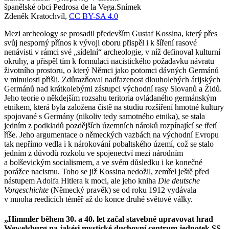
španělské obci Pedrosa de la Vega.
Snímek
Zdeněk Kratochvíl,
CC BY-SA 4.0
Mezi archeology se prosadil především Gustaf Kossina, který přes
svůj nesporný přínos k vývoji oboru přispěl i k šíření rasové
nenávisti v rámci své „sídelní“ archeologie, v níž definoval kulturní
okruhy, a přispěl tím k formulaci nacistického požadavku návratu
životního prostoru, o který Němci jako potomci dávných Germánů
v minulosti přišli. Zdůrazňoval nadřazenost dlouholebých árijských
Germánů nad krátkolebými zástupci východní rasy Slovanů a Židů.
Jeho teorie o někdejším rozsahu teritoria ovládaného germánským
etnikem, která byla založena čistě na studiu rozšíření hmotné kultury
spojované s Germány (nikoliv tedy samotného etnika), se stala
jedním z podkladů pozdějších územních nároků rozpínající se třetí
říše. Jeho argumentace o německých vazbách na východní Evropu
tak nepřímo vedla i k nárokování pobaltského území, což se stalo
jedním z důvodů rozkolu ve spojenectví mezi národním
a bolševickým socialismem, a ve svém důsledku i ke konečné
porážce nacismu. Toho se již Kossina nedožil, zemřel ještě před
nástupem Adolfa Hitlera k moci, ale jeho kniha
Die deutsche
Vorgeschichte
(Německý pravěk) se od roku 1912 vydávala
v mnoha reedicích téměř až do konce druhé světové války.
„Himmler během 30. a 40. let začal stavebně upravovat hrad
Wewelsburg na jakési mystické duchovní centrum jednotek SS,