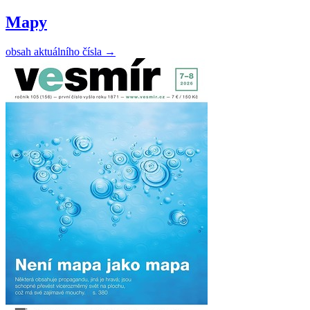
Mapy
obsah aktuálního čísla
→