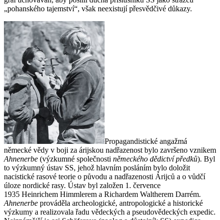
„pohanského tajemství“, však neexistují přesvědčivé důkazy.
Propagandistické angažmá
německé vědy v boji za árijskou nadřazenost bylo završeno vznikem
Ahnenerbe
(výzkumné společnosti
německého dědictví předků
). Byl
to výzkumný ústav SS, jehož hlavním posláním bylo doložit
nacistické rasové teorie o původu a nadřazenosti Árijců a o vůdčí
úloze nordické rasy. Ústav byl založen 1. července
1935 Heinrichem Himmlerem a Richardem Waltherem Darrém.
Ahnenerbe
prováděla archeologické, antropologické a historické
výzkumy a realizovala řadu vědeckých a pseudovědeckých expedic.