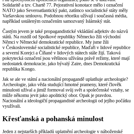
Solidaritě a tzv. Chartě 77. Pejorativní konotace mělo i označení
NATO jako Severoatlantický pakt, zatímco socialistické státy měly
Varšavskou smlouvu. Podobnou rétoriku užívají i současná média,
například ustáleným označením samozvaný Islámský stát.
Častým jevem je také propagandistické vkládání adjektiv do názvů
států. Na rozdíl od Spolkové republiky Německo žili východní
Němci v Německé demokratické republice. My jsme žili
v Československé socialistické republice, Maďaři v lidové republice
a severní Korejci a Číňané v lidových státech stále žijí. Taková
pokrytecká označení jsou většinou užívána právě režimy, které mají
nedostatek demokracie, jako bývalý Zaire, dnes Demokratická
republika Kongo.
Jak se ale ve státní a nacionální propagandě uplatňuje archeologie?
Archeologie, jako věda studující hmotné prameny, které člověk
minulosti užíval a jimiž formoval svůj svět a společenské vztahy, se
může někomu jevit jako apolitický obor. Opak je pravdou.
Nacionální a ideologičtí propagandisté archeologii od jejího počátku
využívali.
Křesťanská a pohanská minulost
Jeden z nejstarších příkladů uplatnění archeologie v náboženské