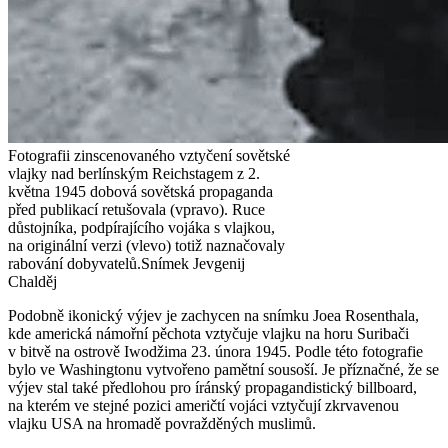
Fotografii zinscenovaného vztyčení sovětské
vlajky nad berlínským Reichstagem z 2.
května 1945 dobová sovětská propaganda
před publikací retušovala (vpravo). Ruce
důstojníka, podpírajícího vojáka s vlajkou,
na originální verzi (vlevo) totiž naznačovaly
rabování dobyvatelů.
Snímek Jevgenij
Chalděj
Podobně ikonický výjev je zachycen na snímku Joea Rosenthala,
kde americká námořní pěchota vztyčuje vlajku na horu Suribači
v bitvě na ostrově Iwodžima 23. února 1945. Podle této fotografie
bylo ve Washingtonu vytvořeno pamětní sousoší. Je příznačné, že se
výjev stal také předlohou pro íránský propagandistický billboard,
na kterém ve stejné pozici američtí vojáci vztyčují zkrvavenou
vlajku USA na hromadě povražděných muslimů.