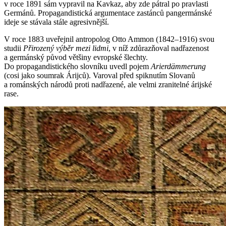
v roce 1891 sám vypravil na Kavkaz, aby zde pátral po pravlasti
Germánů. Propagandistická argumentace zastánců pangermánské
ideje se stávala stále agresivnější.
V roce 1883 uveřejnil antropolog Otto Ammon (1842–1916) svou
studii
Přirozený výběr mezi lidmi
, v níž zdůrazňoval nadřazenost
a germánský původ většiny evropské šlechty.
Do propagandistického slovníku uvedl pojem
Arierdämmerung
(cosi jako soumrak Árijců). Varoval před spiknutím Slovanů
a románských národů proti nadřazené, ale velmi zranitelné árijské
rase.