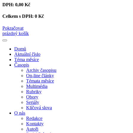
DPH:
0,00 Kč
Celkem s DPH:
0 Kč
Pokračovat
prázdný košík
Domů
Aktuální číslo
Téma měsíce
Časopis
Archiv časopisu
On-line články
Témata měsíce
Multimédia
Rubriky
Obory
Seriály
Klíčová slova
O nás
Redakce
Kontakty
Autoři