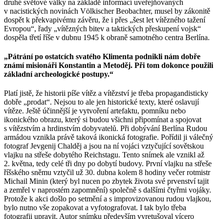
druhé světové války na základě informací uveřejňovaných
v nacistických novinách Völkischer Beobachter, musel by zákonitě
dospět k překvapivému závěru, že i přes „šest let vítězného tažení
Evropou“, řady „vítězných bitev a taktických přeskupení vojsk“
dospěla třetí říše v dubnu 1945 k obraně samotného centra Berlína.
„Pátrání po ostatcích svatého Klimenta podnikli nám dobře
známí misionáři Konstantin a Metoděj. Při tom dokonce použili
základní archeologické postupy.“
Platí jistě, že historii píše vítěz a vítězství je třeba propagandisticky
dobře „prodat“. Nejsou to ale jen historické texty, které oslavují
vítěze. Ještě účinnější je vytvoření artefaktu, pomníku nebo
ikonického obrazu, který si budou všichni připomínat a spojovat
s vítězstvím a hrdinstvím dobyvatelů. Při dobývání Berlína Rudou
armádou vznikla právě taková ikonická fotografie. Pořídil ji válečný
fotograf Jevgenij Chalděj a jsou na ní vojáci vztyčující sovětskou
vlajku na střeše dobytého Reichstagu. Tento snímek ale vznikl až
2. května, tedy celé tři dny po dobytí budovy. První vlajku na střeše
říšského sněmu vztyčil už 30. dubna kolem 8 hodiny večer rotmistr
Michail Minin (který byl nucen po zbytek života své prvenství tajit
a zemřel v naprostém zapomnění) společně s dalšími čtyřmi vojáky.
Protože k akci došlo po setmění a s improvizovanou rudou vlajkou,
bylo nutno vše zopakovat a vyfotografovat. I tak bylo třeba
fotografii upravit. Autor snímku především vyretušoval vícero