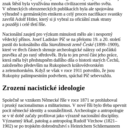
znak štěstí byla využívána mnoha civilizacemi starého světa.
V německých obrozeneckých publikacích byla ale spojována
výhradně s germánským etnikem a celý proces nacifikace svastiky
završil Adolf Hitler, který si ji vybral za oficiální znak strany
a později i celé třetí říše.
Nacionální zaujetí pro výzkum minulosti mělo ale i nesporný
vědecký přínos. Josef Ladislav Píč se na přelomu 19. a 20. století
pustil do kolosálního díla
Starožitnosti země České
(1899–1909),
které ve třech částech shrnuje archeologické nálezy od počátků
pravěku až po raný středověk. Byla to jen první část jeho práce,
která měla být předstupněm dalšího díla o historii starých Čechů,
založeného především na Rukopisech královédvorském
a zelenohorském. Když se však v roce 1911 potvrdilo, že jsou
Rukopisy palimpsestním podvrhem, spáchal Píč sebevraždu.
Zrození nacistické ideologie
Společně se vznikem Německé říše v roce 1871 se prohluboval
i pruský nacionalismus a militarismus. V nové říši bylo třeba upevnit
pocit německé identity a sounáležitosti. Archeologie a antropologie
se v té době začaly profilovat jako výrazně nacionální disciplíny.
Významný lékař, patolog a antropolog Rudolf Virchow (1821–
1902) se po trojském dobrodružství s Heinrichem Schliemannem