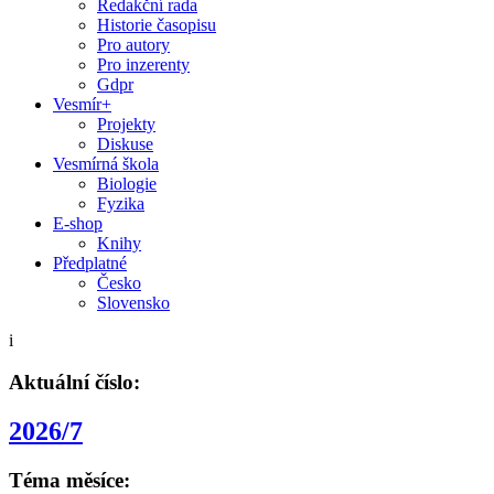
Redakční rada
Historie časopisu
Pro autory
Pro inzerenty
Gdpr
Vesmír+
Projekty
Diskuse
Vesmírná škola
Biologie
Fyzika
E-shop
Knihy
Předplatné
Česko
Slovensko
i
Aktuální číslo:
2026/7
Téma měsíce: