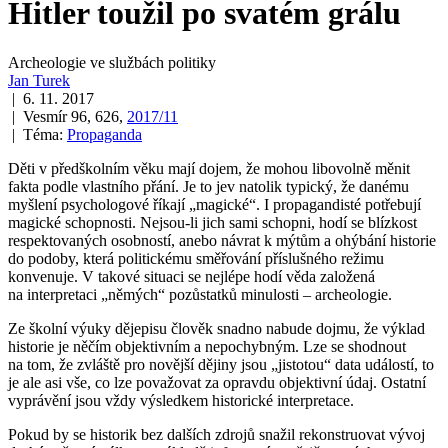
Hitler toužil po svatém grálu
Archeologie ve službách politiky
Jan Turek
| 6. 11. 2017
| Vesmír 96, 626,
2017/11
| Téma:
Propaganda
Děti v předškolním věku mají dojem, že mohou libovolně měnit
fakta podle vlastního přání. Je to jev natolik typický, že danému
myšlení psychologové říkají „magické“. I propagandisté potřebují
magické schopnosti. Nejsou-li jich sami schopni, hodí se blízkost
respektovaných osobností, anebo návrat k mýtům a ohýbání historie
do podoby, která politickému směřování příslušného režimu
konvenuje. V takové situaci se nejlépe hodí věda založená
na interpretaci „němých“ pozůstatků minulosti – archeologie.
Ze školní výuky dějepisu člověk snadno nabude dojmu, že výklad
historie je něčím objektivním a nepochybným. Lze se shodnout
na tom, že zvláště pro novější dějiny jsou „jistotou“ data událostí, to
je ale asi vše, co lze považovat za opravdu objektivní údaj. Ostatní
vyprávění jsou vždy výsledkem historické interpretace.
Pokud by se historik bez dalších zdrojů snažil rekonstruovat vývoj