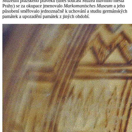
Muzeum pražského pravěku (dnes součást Muzea hlavního města
Prahy) se za okupace jmenovalo
Markomanisches Museum
a jeho
působení směřovalo jednoznačně k uchování a studiu germánských
památek a upozadění památek z jiných období.