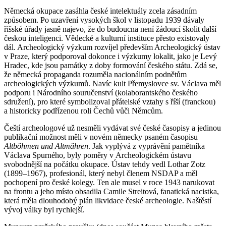
Německá okupace zasáhla české intelektuály zcela zásadním
způsobem. Po uzavření vysokých škol v listopadu 1939 dávaly
říšské úřady jasně najevo, že do budoucna není žádoucí školit další
českou inteligenci. Vědecké a kulturní instituce přesto existovaly
dál. Archeologický výzkum rozvíjel především Archeologický ústav
v Praze, který podporoval dokonce i výzkumy lokalit, jako je Levý
Hradec, kde jsou památky z doby formování českého státu. Zdá se,
že německá propaganda rozuměla nacionálním podnětům
archeologických výzkumů. Navíc kult Přemyslovce sv. Václava měl
podporu i Národního souručenství (kolaborantského českého
sdružení), pro které symbolizoval přátelské vztahy s říší (franckou)
a historicky podřízenou roli Čechů vůči Němcům.
Čeští archeologové už nesměli vydávat své české časopisy a jedinou
publikační možnost měli v novém německy psaném časopisu
Altböhmen und Altmähren
. Jak vyplývá z vyprávění pamětníka
Václava Spurného, byly poměry v Archeologickém ústavu
svobodnější na počátku okupace. Ústav tehdy vedl Lothar Zotz
(1899–1967), profesionál, který nebyl členem NSDAP a měl
pochopení pro české kolegy. Ten ale musel v roce 1943 narukovat
na frontu a jeho místo obsadila Camile Streitová, fanatická nacistka,
která měla dlouhodobý plán likvidace české archeologie. Naštěstí
vývoj války byl rychlejší.