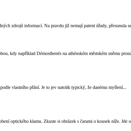
ných zdrojů informací. Na pravdu již nemají patent úřady, přesunula se
 dobou, kdy například Démosthenés na athénském městském sněmu pronáš
dle vlastního přání. Je to jev natolik typický, že danému myšlení...
bení optického klamu. Zkuste si obrázek s čarami o kousek níže. Jde 