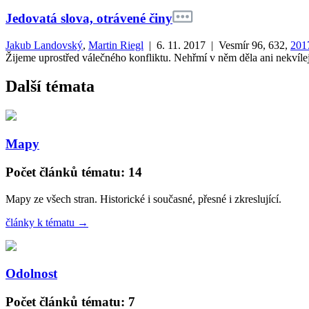
Jedovatá slova, otrávené činy
Jakub Landovský
,
Martin Riegl
| 6. 11. 2017
| Vesmír 96, 632,
201
Žijeme uprostřed válečného konfliktu. Nehřmí v něm děla ani nekvílej
Další témata
Mapy
Počet článků tématu: 14
Mapy ze všech stran. Historické i současné, přesné i zkreslující.
články k tématu →
Odolnost
Počet článků tématu: 7