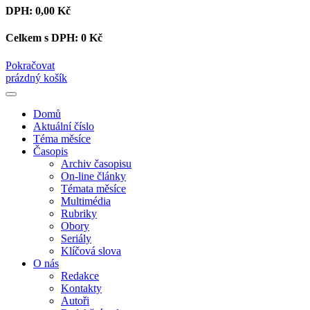
DPH:
0,00 Kč
Celkem s DPH:
0 Kč
Pokračovat
prázdný košík
Domů
Aktuální číslo
Téma měsíce
Časopis
Archiv časopisu
On-line články
Témata měsíce
Multimédia
Rubriky
Obory
Seriály
Klíčová slova
O nás
Redakce
Kontakty
Autoři