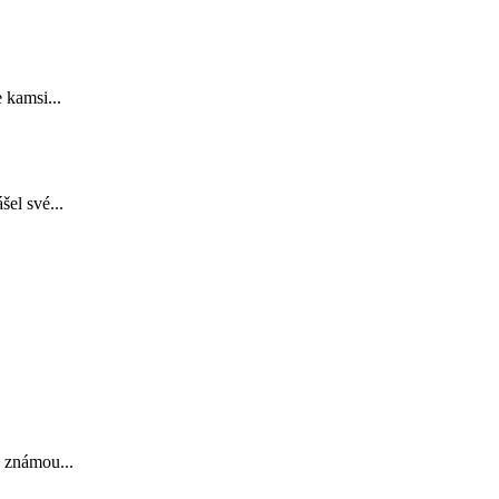
 kamsi...
el své...
o známou...