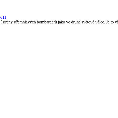
7/11
í sirény střemhlavých bombardérů jako ve druhé světové válce. Je to vš