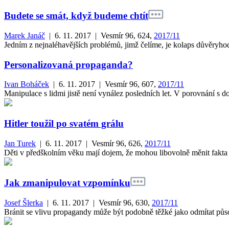
Budete se smát, když budeme chtít
Marek Janáč
| 6. 11. 2017
| Vesmír 96, 624,
2017/11
Jedním z nejnaléhavějších problémů, jimž čelíme, je kolaps důvěryhod
Personalizovaná propaganda?
Ivan Boháček
| 6. 11. 2017
| Vesmír 96, 607,
2017/11
Manipulace s lidmi jistě není vynález posledních let. V porovnání s
Hitler toužil po svatém grálu
Jan Turek
| 6. 11. 2017
| Vesmír 96, 626,
2017/11
Děti v předškolním věku mají dojem, že mohou libovolně měnit fakta po
Jak zmanipulovat vzpomínku
Josef Šlerka
| 6. 11. 2017
| Vesmír 96, 630,
2017/11
Bránit se vlivu propagandy může být podobně těžké jako odmítat půso