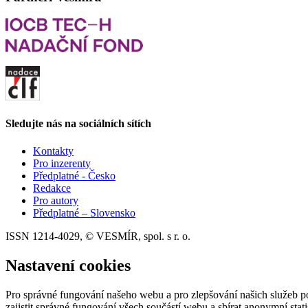
Sledujte nás na sociálních sítích
Kontakty
Pro inzerenty
Předplatné - Česko
Redakce
Pro autory
Předplatné – Slovensko
ISSN 1214-4029, © VESMÍR, spol. s r. o.
Nastavení cookies
Pro správné fungování našeho webu a pro zlepšování našich služeb p
zajistit správné fungování všech součástí webu a sbírat anonymní stat