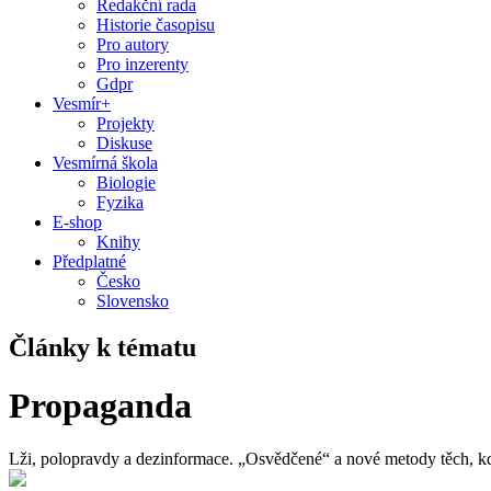
Redakční rada
Historie časopisu
Pro autory
Pro inzerenty
Gdpr
Vesmír+
Projekty
Diskuse
Vesmírná škola
Biologie
Fyzika
E-shop
Knihy
Předplatné
Česko
Slovensko
Články k tématu
Propaganda
Lži, polopravdy a dezinformace. „Osvědčené“ a nové metody těch, kdo 