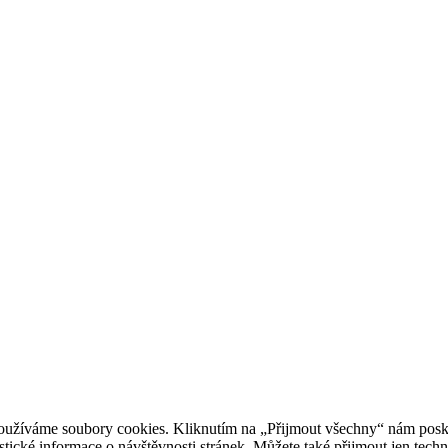
oužíváme soubory cookies. Kliknutím na „Přijmout všechny“ nám posky
istické informace o návštěvnosti stránek. Můžete také přijmout jen tec