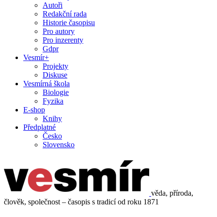
Autoři
Redakční rada
Historie časopisu
Pro autory
Pro inzerenty
Gdpr
Vesmír+
Projekty
Diskuse
Vesmírná škola
Biologie
Fyzika
E-shop
Knihy
Předplatné
Česko
Slovensko
věda, příroda,
člověk, společnost – časopis s tradicí od roku 1871