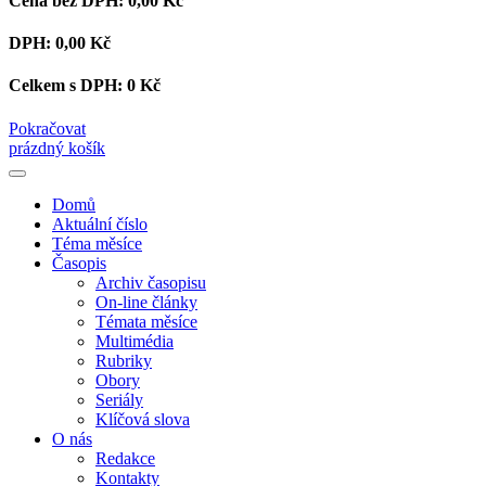
Cena bez DPH:
0,00 Kč
DPH:
0,00 Kč
Celkem s DPH:
0 Kč
Pokračovat
prázdný košík
Domů
Aktuální číslo
Téma měsíce
Časopis
Archiv časopisu
On-line články
Témata měsíce
Multimédia
Rubriky
Obory
Seriály
Klíčová slova
O nás
Redakce
Kontakty