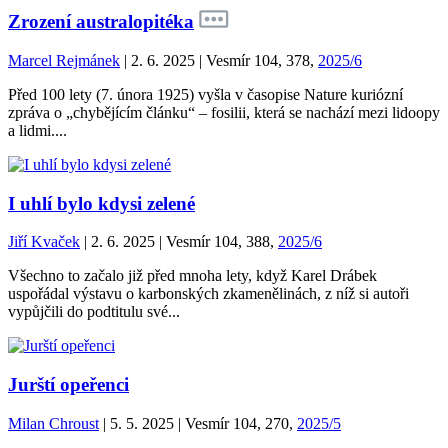
Zrození australopitéka
Marcel Rejmánek
| 2. 6. 2025 | Vesmír 104, 378,
2025/6
Před 100 lety (7. února 1925) vyšla v časopise Nature kuriózní
zpráva o „chybějícím článku“ – fosilii, která se nachází mezi lidoopy
a lidmi....
I uhlí bylo kdysi zelené
Jiří Kvaček
| 2. 6. 2025 | Vesmír 104, 388,
2025/6
Všechno to začalo již před mnoha lety, když Karel Drábek
uspořádal výstavu o karbonských zkamenělinách, z níž si autoři
vypůjčili do podtitulu své...
Jurští opeřenci
Milan Chroust
| 5. 5. 2025 | Vesmír 104, 270,
2025/5