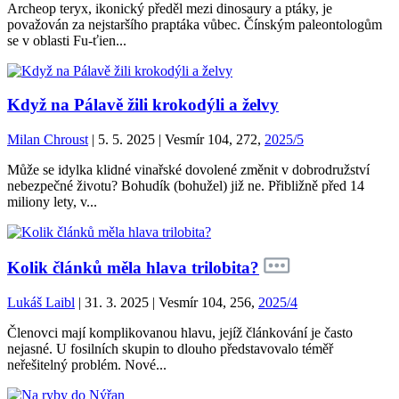
Archeop teryx, ikonický předěl mezi dinosaury a ptáky, je
považován za nejstaršího praptáka vůbec. Čínským paleontologům
se v oblasti Fu-ťien...
Když na Pálavě žili krokodýli a želvy
Milan Chroust
| 5. 5. 2025 | Vesmír 104, 272,
2025/5
Může se idylka klidné vinařské dovolené změnit v dobrodružství
nebezpečné životu? Bohudík (bohužel) již ne. Přibližně před 14
miliony lety, v...
Kolik článků měla hlava trilobita?
Lukáš Laibl
| 31. 3. 2025 | Vesmír 104, 256,
2025/4
Členovci mají komplikovanou hlavu, jejíž článkování je často
nejasné. U fosilních skupin to dlouho představovalo téměř
neřešitelný problém. Nové...