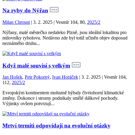
Na ryby do Nýřan
Milan Chroust
| 3. 2. 2025 | Vesmír 104, 80,
2025/2
Nýřany, malé městečko nedaleko Plzně, jsou ideální lokalitou pro
milovníky rybolovu. Nedávno zde byl totiž učiněn objev doposud
neznámého druhu...
Když malé souvisí s velkým
Jan Hošek
,
Petr Pokorný
,
Ivan Horáček
| 3. 2. 2025 | Vesmír 104,
112,
2025/2
Evropským kontinentem mohutně hýbaly čtvrtohorní klimatické
změny. Dokonce i stromy podnikaly smělé dálkové pochody.
Výjimky ovšem potvrzují...
Mrtví termiti odpovídají na evoluční otázky