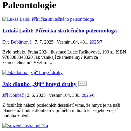
Paleontologie
Lukáš Laibl: Příručka skutečného paleontologa
Eva Bobůrková
| 7. 7. 2025 | Vesmír 104, 481,
2025/7
Bylo nebylo, Praha 2024, ilustrace Lucie Raškovová, 190 s., ISBN
9788088348320 Jak vznikají zkameněliny? Kam za
zkamenělinami? Výzbroj...
Jak dlouho „žijí“ hmyzí druhy
Jiří Kolibáč
| 2. 6. 2025 | Vesmír 104, 336,
2025/6
Z fosilních nálezů posledních desetiletí víme, že hmyz je na naší
planetě už hodně dlouho a v průběhu milionů let se jeho vnější
podoba změnila...