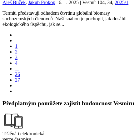
Aleš Buček
,
Jakub Prokop
| 6. 1. 2025 | Vesmír 104, 34,
2025/1
Termiti představují odhadem čtvrtinu globální biomasy
suchozemských členovců. Naší snahou je pochopit, jak dosáhli
ekologického úspěchu, jak se...
1
2
3
4
...
26
27
Předplatným pomůžete zajistit budoucnost Vesmíru
Tištěná i elektronická
verze časopisu