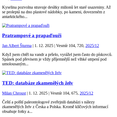
Kyselina pozvolna stravuje desítky milionů let staré usazeniny. Až
se proleptá na dno plastové nádobky, po kameni, dovezeném z
antarktického...
Pratrampové a prapaďouři
Jan Albert Šturma
| 1. 12. 2025 | Vesmír 104, 720,
2025/12
Když jsem chtěl na vandr a pršelo, vyrážel jsem často do pískovců.
Spánek pod převisem je vždy příjemnější než vlhké utrpení pod
umolousaným...
TED: databáze zkamenělých želv
Milan Chroust
| 1. 12. 2025 | Vesmír 104, 675,
2025/12
Čeští a polští paleontologové zveřejnili databázi s nálezy
zkamenělých želv z Česka a Polska. Kromě klíčových informací
obsahuje fotky a...