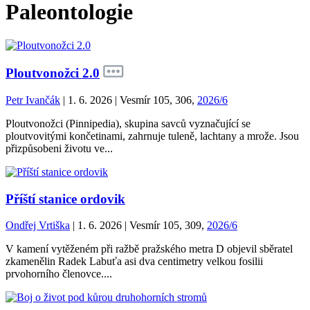
Paleontologie
Ploutvonožci 2.0
Petr Ivančák
| 1. 6. 2026 | Vesmír 105, 306,
2026/6
Ploutvonožci (Pinnipedia), skupina savců vyznačující se
ploutvovitými končetinami, zahrnuje tuleně, lachtany a mrože. Jsou
přizpůsobeni životu ve...
Příští stanice ordovik
Ondřej Vrtiška
| 1. 6. 2026 | Vesmír 105, 309,
2026/6
V kamení vytěženém při ražbě pražského metra D objevil sběratel
zkamenělin Radek Labuťa asi dva centimetry velkou fosilii
prvohorního členovce....