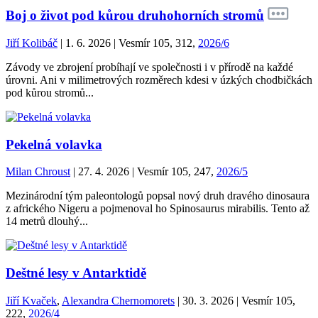
Boj o život pod kůrou druhohorních stromů
Jiří Kolibáč
| 1. 6. 2026 | Vesmír 105, 312,
2026/6
Závody ve zbrojení probíhají ve společnosti i v přírodě na každé
úrovni. Ani v milimetrových rozměrech kdesi v úzkých chodbičkách
pod kůrou stromů...
Pekelná volavka
Milan Chroust
| 27. 4. 2026 | Vesmír 105, 247,
2026/5
Mezinárodní tým paleontologů popsal nový druh dravého dinosaura
z afrického Nigeru a pojmenoval ho Spinosaurus mirabilis. Tento až
14 metrů dlouhý...
Deštné lesy v Antarktidě
Jiří Kvaček
,
Alexandra Chernomorets
| 30. 3. 2026 | Vesmír 105,
222,
2026/4