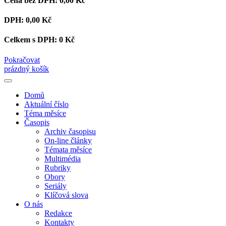
Cena bez DPH:
0,00 Kč
DPH:
0,00 Kč
Celkem s DPH:
0 Kč
Pokračovat
prázdný košík
Domů
Aktuální číslo
Téma měsíce
Časopis
Archiv časopisu
On-line články
Témata měsíce
Multimédia
Rubriky
Obory
Seriály
Klíčová slova
O nás
Redakce
Kontakty