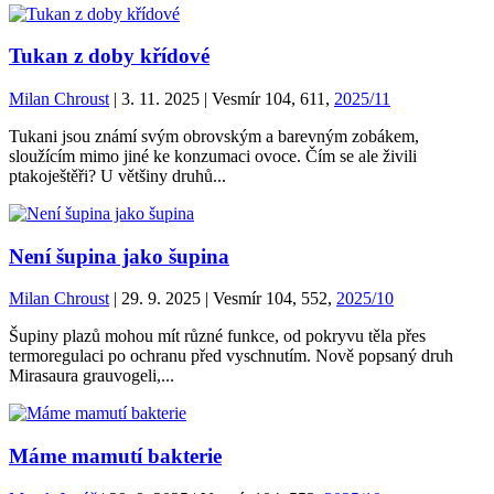
Tukan z doby křídové
Milan Chroust
| 3. 11. 2025 | Vesmír 104, 611,
2025/11
Tukani jsou známí svým obrovským a barevným zobákem,
sloužícím mimo jiné ke konzumaci ovoce. Čím se ale živili
ptakoještěři? U většiny druhů...
Není šupina jako šupina
Milan Chroust
| 29. 9. 2025 | Vesmír 104, 552,
2025/10
Šupiny plazů mohou mít různé funkce, od pokryvu těla přes
termoregulaci po ochranu před vyschnutím. Nově popsaný druh
Mirasaura grauvogeli,...
Máme mamutí bakterie