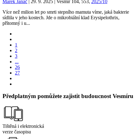
Marek Janáč
| 29. 9. 2025 | Vesmír 104, 553,
2025/10
Více než milion let po smrti stepního mamuta víme, jaká bakterie
sídlila v jeho kostech. Jde o mikrobiální klad Erysipelothrix,
přítomný i u...
1
2
3
...
26
27
Předplatným pomůžete zajistit budoucnost Vesmíru
Tištěná i elektronická
verze časopisu