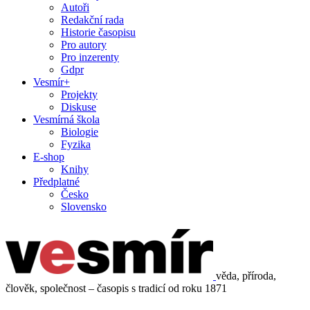
Autoři
Redakční rada
Historie časopisu
Pro autory
Pro inzerenty
Gdpr
Vesmír+
Projekty
Diskuse
Vesmírná škola
Biologie
Fyzika
E-shop
Knihy
Předplatné
Česko
Slovensko
věda, příroda,
člověk, společnost – časopis s tradicí od roku 1871