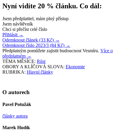
Nyní vidíte 20 % článku. Co dál:
Jsem předplatitel, mám plný přístup
Jsem návštěvník
Chci si přečíst celé číslo
Přihlásit
→
Odemknout článek (33 Kč)
→
Odemknout číslo 2023/3 (84 Kč)
→
Předplatným pomůžete zajistit budoucnost Vesmíru.
Více o
předplatném
→
TÉMA MĚSÍCE:
Růst
OBORY A KLÍČOVÁ SLOVA:
Ekonomie
RUBRIKA:
Hlavní články
O autorech
Pavel Potužák
články autora
Marek Hudík