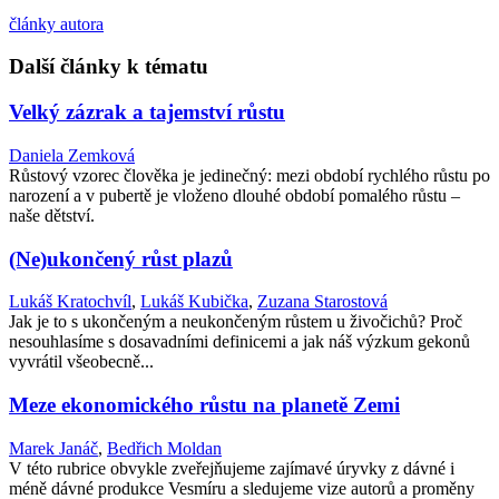
články autora
Další články k tématu
Velký zázrak a tajemství růstu
Daniela Zemková
Růstový vzorec člověka je jedinečný: mezi období rychlého růstu po
narození a v pubertě je vloženo dlouhé období pomalého růstu –
naše dětství.
(Ne)ukončený růst plazů
Lukáš Kratochvíl
,
Lukáš Kubička
,
Zuzana Starostová
Jak je to s ukončeným a neukončeným růstem u živočichů? Proč
nesouhlasíme s dosavadními definicemi a jak náš výzkum gekonů
vyvrátil všeobecně...
Meze ekonomického růstu na planetě Zemi
Marek Janáč
,
Bedřich Moldan
V této rubrice obvykle zveřejňujeme zajímavé úryvky z dávné i
méně dávné produkce Vesmíru a sledujeme vize autorů a proměny