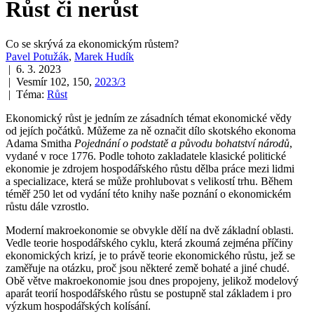
Růst či nerůst
Co se skrývá za ekonomickým růstem?
Pavel Potužák
,
Marek Hudík
| 6. 3. 2023
| Vesmír 102, 150,
2023/3
| Téma:
Růst
Ekonomický růst je jedním ze zásadních témat ekonomické vědy
od jejích počátků. Můžeme za ně označit dílo skotského ekonoma
Adama Smitha
Pojednání o podstatě a původu bohatství národů
,
vydané v roce 1776. Podle tohoto zakladatele klasické politické
ekonomie je zdrojem hospodářského růstu dělba práce mezi lidmi
a specializace, která se může prohlubovat s velikostí trhu. Během
téměř 250 let od vydání této knihy naše poznání o ekonomickém
růstu dále vzrostlo.
Moderní makroekonomie se obvykle dělí na dvě základní oblasti.
Vedle teorie hospodářského cyklu, která zkoumá zejména příčiny
ekonomických krizí, je to právě teorie ekonomického růstu, jež se
zaměřuje na otázku, proč jsou některé země bohaté a jiné chudé.
Obě větve makroekonomie jsou dnes propojeny, jelikož modelový
aparát teorií hospodářského růstu se postupně stal základem i pro
výzkum hospodářských kolísání.