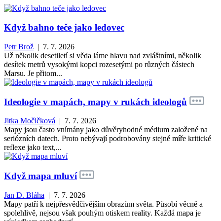
Když bahno teče jako ledovec
Petr Brož
| 7. 7. 2026
Už několik desetiletí si věda láme hlavu nad zvláštními, několik
desítek metrů vysokými kopci rozesetými po různých částech
Marsu. Je přitom...
Ideologie v mapách, mapy v rukách ideologů
Jitka Močičková
| 7. 7. 2026
Mapy jsou často vnímány jako důvěryhodné médium založené na
seriózních datech. Proto nebývají podrobovány stejné míře kritické
reflexe jako text,...
Když mapa mluví
Jan D. Bláha
| 7. 7. 2026
Mapy patří k nejpřesvědčivějším obrazům světa. Působí věcně a
spolehlivě, nejsou však pouhým otiskem reality. Každá mapa je