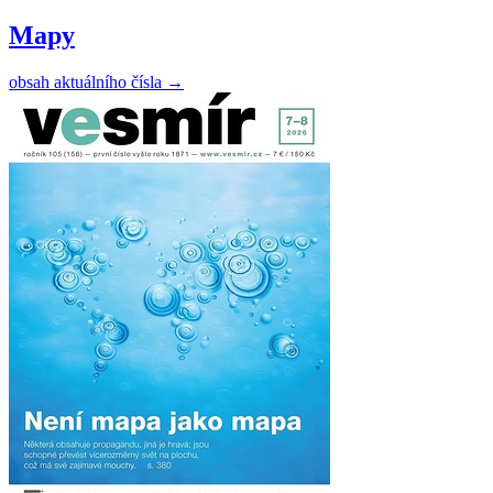
Mapy
obsah aktuálního čísla
→