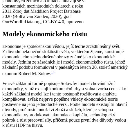
jednotlivých zemích a o inflaci a udávají se v
konstantních mezinárodních dolarech z roku
2011.
Zdroj dat Maddison Project Database
2020 (Bolt a van Zanden, 2020), graf
OurWorldInData.org, CC-BY 4.0, upraveno
Modely ekonomického růstu
Ekonomie je společenskou vědou, jejíž teorie zrcadlí reálný svět.
Z důvodu nekonečné složitosti světa, ve kterém žijeme, konstruuje
ekonomie jeho zjednodušené obrazy známé jako ekonomické
modely. Jedním ze zásadních je i model ekonomického růstu, jehož
základní podobu formuloval v padesátých letech 20. století americký
1)
ekonom Robert M. Solow.
Ve své základní formě popisuje Solowův model chování tržní
ekonomiky, v níž existují konkurenční trhy a volná tvorba cen. Jako
každý základní model lze i tento postupně rozšiřovat a analýzu
komplikovat, avšak nejprve popišme vhledy ekonomické teorie
postavené na jeho jednoduché verzi. Podle modelu existují tři hlavní
důvody, proč roste množství zboží a služeb, které je schopna
ekonomika vyprodukovat: akumulace kapitálu, technologický
pokrok a růst pracovní síly, přičemž pouze první dva důvody vedou
k růstu HDP na hlavu.