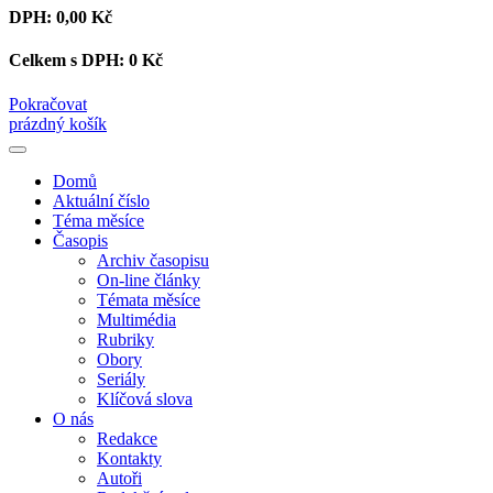
DPH:
0,00 Kč
Celkem s DPH:
0 Kč
Pokračovat
prázdný košík
Domů
Aktuální číslo
Téma měsíce
Časopis
Archiv časopisu
On-line články
Témata měsíce
Multimédia
Rubriky
Obory
Seriály
Klíčová slova
O nás
Redakce
Kontakty
Autoři