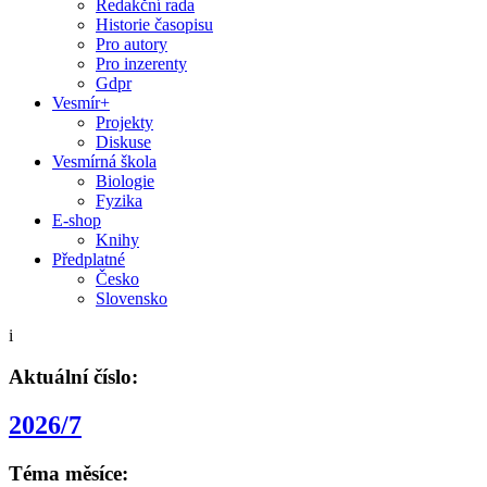
Redakční rada
Historie časopisu
Pro autory
Pro inzerenty
Gdpr
Vesmír+
Projekty
Diskuse
Vesmírná škola
Biologie
Fyzika
E-shop
Knihy
Předplatné
Česko
Slovensko
i
Aktuální číslo:
2026/7
Téma měsíce: