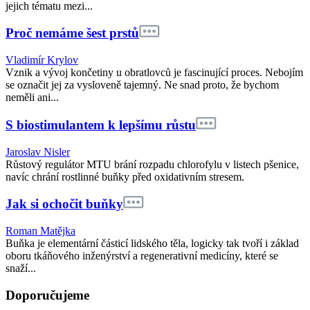
jejich tématu mezi...
Proč nemáme šest prstů
Vladimír Krylov
Vznik a vývoj končetiny u obratlovců je fascinující proces. Nebojím
se označit jej za vysloveně tajemný. Ne snad proto, že bychom
neměli ani...
S biostimulantem k lepšímu růstu
Jaroslav Nisler
Růstový regulátor MTU brání rozpadu chlorofylu v listech pšenice,
navíc chrání rostlinné buňky před oxidativním stresem.
Jak si ochočit buňky
Roman Matějka
Buňka je elementární částicí lidského těla, logicky tak tvoří i základ
oboru tkáňového inženýrství a regenerativní medicíny, které se
snaží...
Doporučujeme