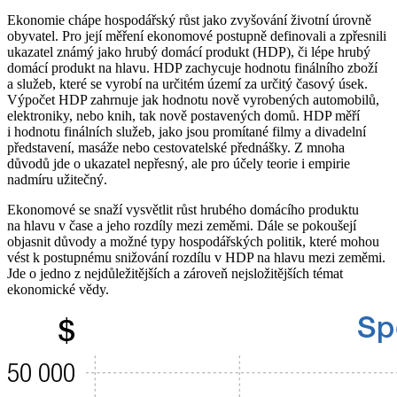
Ekonomie chápe hospodářský růst jako zvyšování životní úrovně
obyvatel. Pro její měření ekonomové postupně definovali a zpřesnili
ukazatel známý jako hrubý domácí produkt (HDP), či lépe hrubý
domácí produkt na hlavu. HDP zachycuje hodnotu finálního zboží
a služeb, které se vyrobí na určitém území za určitý časový úsek.
Výpočet HDP zahrnuje jak hodnotu nově vyrobených automobilů,
elektroniky, nebo knih, tak nově postavených domů. HDP měří
i hodnotu finálních služeb, jako jsou promítané filmy a divadelní
představení, masáže nebo cestovatelské přednášky. Z mnoha
důvodů jde o ukazatel nepřesný, ale pro účely teorie i empirie
nadmíru užitečný.
Ekonomové se snaží vysvětlit růst hrubého domácího produktu
na hlavu v čase a jeho rozdíly mezi zeměmi. Dále se pokoušejí
objasnit důvody a možné typy hospodářských politik, které mohou
vést k postupnému snižování rozdílu v HDP na hlavu mezi zeměmi.
Jde o jedno z nejdůležitějších a zároveň nejsložitějších témat
ekonomické vědy.