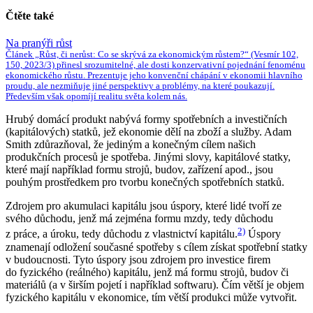
Čtěte také
Na pranýři růst
Článek „Růst, či nerůst: Co se skrývá za ekonomickým růstem?“ (Vesmír 102,
150, 2023/3) přinesl srozumitelné, ale dosti konzervativní pojednání fenoménu
ekonomického růstu. Prezentuje jeho konvenční chápání v ekonomii hlavního
proudu, ale nezmiňuje jiné perspektivy a problémy, na které poukazují.
Především však opomíjí realitu světa kolem nás.
Hrubý domácí produkt nabývá formy spotřebních a investičních
(kapitálových) statků, jež ekonomie dělí na zboží a služby. Adam
Smith zdůrazňoval, že jediným a konečným cílem našich
produkčních procesů je spotřeba. Jinými slovy, kapitálové statky,
které mají například formu strojů, budov, zařízení apod., jsou
pouhým prostředkem pro tvorbu konečných spotřebních statků.
Zdrojem pro akumulaci kapitálu jsou úspory, které lidé tvoří ze
svého důchodu, jenž má zejména formu mzdy, tedy důchodu
2)
z práce, a úroku, tedy důchodu z vlastnictví kapitálu.
Úspory
znamenají odložení současné spotřeby s cílem získat spotřební statky
v budoucnosti. Tyto úspory jsou zdrojem pro investice firem
do fyzického (reálného) kapitálu, jenž má formu strojů, budov či
materiálů (a v širším pojetí i například softwaru). Čím větší je objem
fyzického kapitálu v ekonomice, tím větší produkci může vytvořit.