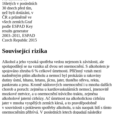
16letých v posledních
30 dnech před tím,
než byli dotázáni, v
ČR a průměrně ve
všech zemích.
Graf
podle ESPAD Key
results generator
2003–2011, ESPAD
Czech Republic 2015
Související rizika
Alkohol a jeho vysoká spotřeba vedou nejenom k závislosti, ale
spolupodílejí se na vzniku až dvou set onemocnění. S alkoholem je
spojováno zhruba 6 % celkové úmrtnosti. Příčinný vztah mezi
nadměrným pitím alkoholu a nemocí byl prokázán u rakoviny
dutiny ústní, hltanu, hrtanu, jícnu, jater, tlustého střeva, rekta,
pankreatu a prsu. Kromě nádorových onemocnění i u mnoha dalších
chorob a poruch: zejména u kardiovaskulárních nemocí, jmenovitě
mozkové mrtvice, a u onemocnění trávicího traktu, zejména
alkoholové jaterní cirhózy. Ač úmrtnost na alkoholickou cirhózu
jater v mnoha vyspělých zemích klesá, a to pravděpodobně
v souvislosti s poklesem spotřeby alkoholu, u nás naopak lidí s tímto
onemocněním přibývá. V posledních letech dopadají následky