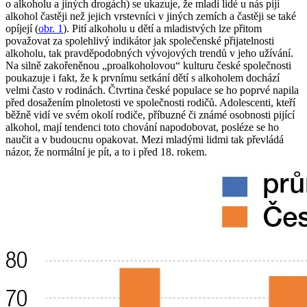
o alkoholu a jiných drogách) se ukazuje, že mladí lidé u nás pijí
alkohol častěji než jejich vrstevníci v jiných zemích a častěji se také
opíjejí (
obr. 1
). Pití alkoholu u dětí a mladistvých lze přitom
považovat za spolehlivý indikátor jak společenské přijatelnosti
alkoholu, tak pravděpodobných vývojových trendů v jeho užívání.
Na silně zakořeněnou „proalkoholovou“ kulturu české společnosti
poukazuje i fakt, že k prvnímu setkání dětí s alkoholem dochází
velmi často v rodinách. Čtvrtina české populace se ho poprvé napila
před dosažením plnoletosti ve společnosti rodičů. Adolescenti, kteří
běžně vidí ve svém okolí rodiče, příbuzné či známé osobnosti pijící
alkohol, mají tendenci toto chování napodobovat, posléze se ho
naučit a v budoucnu opakovat. Mezi mladými lidmi tak převládá
názor, že normální je pít, a to i před 18. rokem.