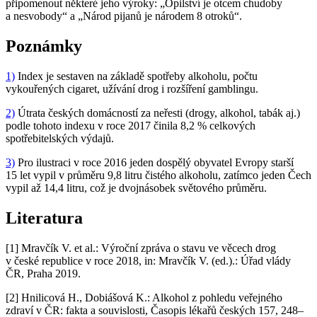
připomenout některé jeho výroky: „Opilství je otcem chudoby
a nesvobody“ a „Národ pijanů je národem 8 otroků“.
Poznámky
1)
Index je sestaven na základě spotřeby alkoholu, počtu
vykouřených cigaret, užívání drog i rozšíření gamblingu.
2)
Útrata českých domácností za neřesti (drogy, alkohol, tabák aj.)
podle tohoto indexu v roce 2017 činila 8,2 % celkových
spotřebitelských výdajů.
3)
Pro ilustraci v roce 2016 jeden dospělý obyvatel Evropy starší
15 let vypil v průměru 9,8 litru čistého alkoholu, zatímco jeden Čech
vypil až 14,4 litru, což je dvojnásobek světového průměru.
Literatura
[1] Mravčík V. et al.: Výroční zpráva o stavu ve věcech drog
v české republice v roce 2018, in: Mravčík V. (ed.).: Úřad vlády
ČR, Praha 2019.
[2] Hnilicová H., Dobiášová K.: Alkohol z pohledu veřejného
zdraví v ČR: fakta a souvislosti, Časopis lékařů českých 157, 248–