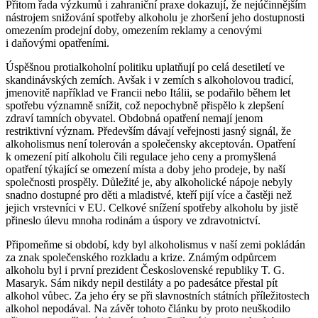
Přitom řada výzkumů i zahraniční praxe dokazují, že nejúčinnějším
nástrojem snižování spotřeby alkoholu je zhoršení jeho dostupnosti
omezením prodejní doby, omezením reklamy a cenovými
i daňovými opatřeními.
Úspěšnou protialkoholní politiku uplatňují po celá desetiletí ve
skandinávských zemích. Avšak i v zemích s alkoholovou tradicí,
jmenovitě například ve Francii nebo Itálii, se podařilo během let
spotřebu významně snížit, což nepochybně přispělo k zlepšení
zdraví tamních obyvatel. Obdobná opatření nemají jenom
restriktivní význam. Především dávají veřejnosti jasný signál, že
alkoholismus není tolerován a společensky akceptován. Opatření
k omezení pití alkoholu čili regulace jeho ceny a promyšlená
opatření týkající se omezení místa a doby jeho prodeje, by naší
společnosti prospěly. Důležité je, aby alkoholické nápoje nebyly
snadno dostupné pro děti a mladistvé, kteří pijí více a častěji než
jejich vrstevníci v EU. Celkové snížení spotřeby alkoholu by jistě
přineslo úlevu mnoha rodinám a úspory ve zdravotnictví.
Připomeňme si období, kdy byl alkoholismus v naší zemi pokládán
za znak společenského rozkladu a krize. Známým odpůrcem
alkoholu byl i první prezident Československé republiky T. G.
Masaryk. Sám nikdy nepil destiláty a po padesátce přestal pít
alkohol vůbec. Za jeho éry se při slavnostních státních příležitostech
alkohol nepodával. Na závěr tohoto článku by proto neuškodilo