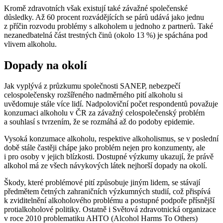
Kromě zdravotních však existují také závažné společenské
důsledky. Až 60 procent rozvádějících se párů udává jako jednu
z příčin rozvodu problémy s alkoholem u jednoho z partnerů. Také
nezanedbatelná část trestných činů (okolo 13 %) je spáchána pod
vlivem alkoholu.
Dopady na okolí
Jak vyplývá z průzkumu společnosti SANEP, nebezpečí
celospolečensky rozšířeného nadměrného pití alkoholu si
uvědomuje stále více lidí. Nadpoloviční počet respondentů považuje
konzumaci alkoholu v ČR za závažný celospolečenský problém
a souhlasí s tvrzením, že se rozmáhá až do podoby epidemie.
Vysoká konzumace alkoholu, respektive alkoholismus, se v poslední
době stále častěji chápe jako problém nejen pro konzumenty, ale
i pro osoby v jejich blízkosti. Dostupné výzkumy ukazují, že právě
alkohol má ze všech návykových látek nejhorší dopady na okolí.
Škody, které problémové pití způsobuje jiným lidem, se stávají
předmětem četných zahraničních výzkumných studií, což přispívá
k zviditelnění alkoholového problému a postupné podpoře přísnější
protialkoholové politiky. Ostatně i Světová zdravotnická organizace
v roce 2010 problematiku AHTO (Alcohol Harms To Others)