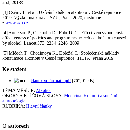
253, 2018/5.
[3] Csémy L. et al.: Užívání tabáku a alkoholu v České republice
2019. Výzkumná zpráva, SZÚ, Praha 2020, dostupné
z
www.szu.cz
.
[4] Anderson P., Chisholm D., Fuhr D. C.: Effectiveness and cost-
effectiveness of policies and programmes to reduce the harm caused
by alcohol, Lancet 373, 2234–2246, 2009.
[5] Mlčoch T., Chadimová K., Doležal T.: Společenské náklady
konzumace alkoholu v České republice, iHETA, Praha 2019.
Ke stažení
článek ve formátu pdf
[705,91 kB]
TÉMA MĚSÍCE:
Alkohol
OBORY A KLÍČOVÁ SLOVA:
Medicína
,
Kulturní a sociální
antropologie
RUBRIKA:
Hlavní články
O autorech