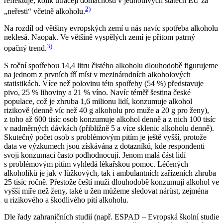
reflektuje, kolik utrácejí domácnosti v jednotlivých státech EU za
2)
„neřesti“ včetně alkoholu.
Na rozdíl od většiny evropských zemí u nás navíc spotřeba alkoholu
neklesá. Naopak. Ve většině vyspělých zemí je přitom patrný
3)
opačný trend.
S roční spotřebou 14,4 litru čistého alkoholu dlouhodobě figurujeme
na jednom z prvních tří míst v mezinárodních alkoholových
statistikách. Více než polovinu této spotřeby (54 %) představuje
pivo, 25 % lihoviny a 21 % víno. Navíc téměř šestina české
populace, což je zhruba 1,6 milionu lidí, konzumuje alkohol
rizikově (denně víc než 40 g alkoholu pro muže a 20 g pro ženy),
z toho až 600 tisíc osob konzumuje alkohol denně a z nich 100 tisíc
v nadměrných dávkách (přibližně 5 a více sklenic alkoholu denně).
Skutečný počet osob s problémovým pitím je ještě vyšší, protože
data ve výzkumech jsou získávána z dotazníků, kde respondenti
svoji konzumaci často podhodnocují. Jenom malá část lidí
s problémovým pitím vyhledá lékařskou pomoc. Léčených
alkoholiků je jak v lůžkových, tak i ambulantních zařízeních zhruba
25 tisíc ročně. Přestože čeští muži dlouhodobě konzumují alkohol ve
vyšší míře než ženy, také u žen můžeme sledovat nárůst, zejména
u rizikového a škodlivého pití alkoholu.
Dle řady zahraničních studií (např. ESPAD – Evropská školní studie