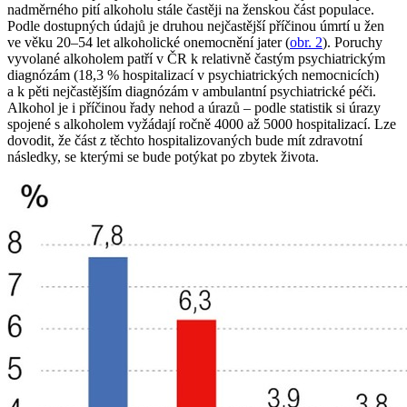
nadměrného pití alkoholu stále častěji na ženskou část populace.
Podle dostupných údajů je druhou nejčastější příčinou úmrtí u žen
ve věku 20–54 let alkoholické onemocnění jater (
obr. 2
). Poruchy
vyvolané alkoholem patří v ČR k relativně častým psychiatrickým
diagnózám (18,3 % hospitalizací v psychiatrických nemocnicích)
a k pěti nejčastějším diagnózám v ambulantní psychiatrické péči.
Alkohol je i příčinou řady nehod a úrazů – podle statistik si úrazy
spojené s alkoholem vyžádají ročně 4000 až 5000 hospitalizací. Lze
dovodit, že část z těchto hospitalizovaných bude mít zdravotní
následky, se kterými se bude potýkat po zbytek života.