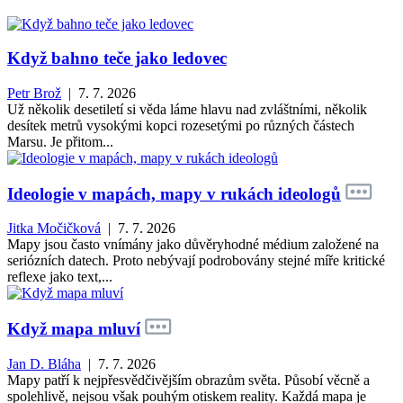
Když bahno teče jako ledovec
Petr Brož
| 7. 7. 2026
Už několik desetiletí si věda láme hlavu nad zvláštními, několik
desítek metrů vysokými kopci rozesetými po různých částech
Marsu. Je přitom...
Ideologie v mapách, mapy v rukách ideologů
Jitka Močičková
| 7. 7. 2026
Mapy jsou často vnímány jako důvěryhodné médium založené na
seriózních datech. Proto nebývají podrobovány stejné míře kritické
reflexe jako text,...
Když mapa mluví
Jan D. Bláha
| 7. 7. 2026
Mapy patří k nejpřesvědčivějším obrazům světa. Působí věcně a
spolehlivě, nejsou však pouhým otiskem reality. Každá mapa je