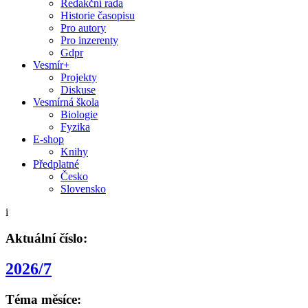
Redakční rada
Historie časopisu
Pro autory
Pro inzerenty
Gdpr
Vesmír+
Projekty
Diskuse
Vesmírná škola
Biologie
Fyzika
E-shop
Knihy
Předplatné
Česko
Slovensko
i
Aktuální číslo:
2026/7
Téma měsíce: