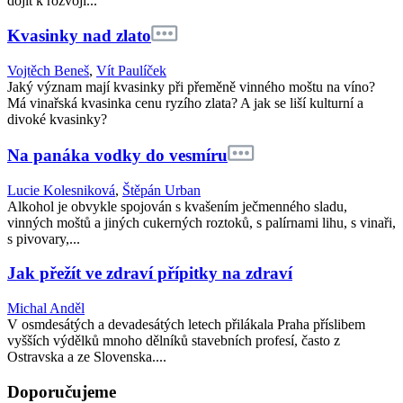
dojít k rozvoji...
Kvasinky nad zlato
Vojtěch Beneš
,
Vít Paulíček
Jaký význam mají kvasinky při přeměně vinného moštu na víno?
Má vinařská kvasinka cenu ryzího zlata? A jak se liší kulturní a
divoké kvasinky?
Na panáka vodky do vesmíru
Lucie Kolesniková
,
Štěpán Urban
Alkohol je obvykle spojován s kvašením ječmenného sladu,
vinných moštů a jiných cukerných roztoků, s palírnami lihu, s vinaři,
s pivovary,...
Jak přežít ve zdraví přípitky na zdraví
Michal Anděl
V osmdesátých a devadesátých letech přilákala Praha příslibem
vyšších výdělků mnoho dělníků stavebních profesí, často z
Ostravska a ze Slovenska....
Doporučujeme