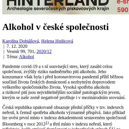
Alkohol v české společnosti
Karolína Dobiášová
,
Helena Hnilicová
| 7. 12. 2020
| Vesmír 99, 701,
2020/12
| Téma:
Alkohol
Pandemie covid-19 a s ní související stres, který zasáhl celou
společnost, zvýšily riziko nadměrného pití alkoholu. Jeho
konzumace však byla i před koronavirovou pandemií příliš běžnou
součástí života českých domácností a nezbytným doprovodem
veškerého společenského života. Vysoká spotřeba alkoholu
a rizikové pití jsou nejviditelnějším sociálně patologickým jevem,
kterým se naše země negativně profiluje i v mezinárodním srovnání.
Česká republika opakovaně obsazuje přední příčky v tzv. indexech
neřestí, k čemuž spotřeba alkoholu významně přispívá. Jako příklad
lze uvést první místo v indexu dekadentnosti sestaveném společností
1)
Bloomberg v roce 2012
a třetí místo v indexu neřestí, který