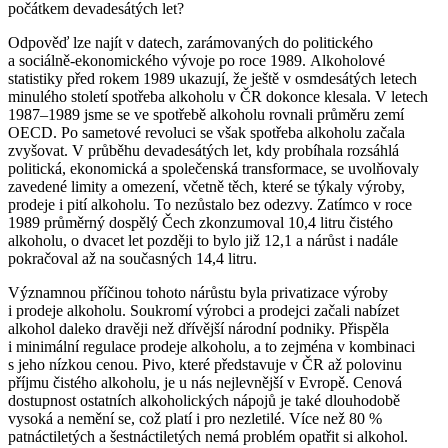
počátkem devadesátých let?
Odpověď lze najít v datech, zarámovaných do politického
a sociálně-ekonomického vývoje po roce 1989. Alkoholové
statistiky před rokem 1989 ukazují, že ještě v osmdesátých letech
minulého století spotřeba alkoholu v ČR dokonce klesala. V letech
1987–1989 jsme se ve spotřebě alkoholu rovnali průměru zemí
OECD. Po sametové revoluci se však spotřeba alkoholu začala
zvyšovat. V průběhu devadesátých let, kdy probíhala rozsáhlá
politická, ekonomická a společenská transformace, se uvolňovaly
zavedené limity a omezení, včetně těch, které se týkaly výroby,
prodeje i pití alkoholu. To nezůstalo bez odezvy. Zatímco v roce
1989 průměrný dospělý Čech zkonzumoval 10,4 litru čistého
alkoholu, o dvacet let později to bylo již 12,1 a nárůst i nadále
pokračoval až na současných 14,4 litru.
Významnou příčinou tohoto nárůstu byla privatizace výroby
i prodeje alkoholu. Soukromí výrobci a prodejci začali nabízet
alkohol daleko dravěji než dřívější národní podniky. Přispěla
i minimální regulace prodeje alkoholu, a to zejména v kombinaci
s jeho nízkou cenou. Pivo, které představuje v ČR až polovinu
příjmu čistého alkoholu, je u nás nejlevnější v Evropě. Cenová
dostupnost ostatních alkoholických nápojů je také dlouhodobě
vysoká a nemění se, což platí i pro nezletilé. Více než 80 %
patnáctiletých a šestnáctiletých nemá problém opatřit si alkohol.