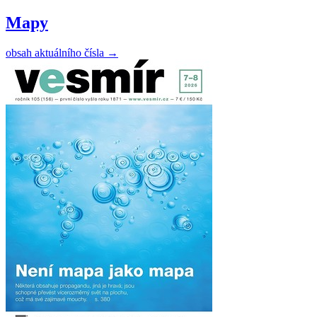
Mapy
obsah aktuálního čísla
→