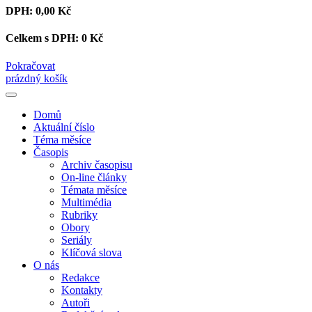
DPH:
0,00 Kč
Celkem s DPH:
0 Kč
Pokračovat
prázdný košík
Domů
Aktuální číslo
Téma měsíce
Časopis
Archiv časopisu
On-line články
Témata měsíce
Multimédia
Rubriky
Obory
Seriály
Klíčová slova
O nás
Redakce
Kontakty
Autoři