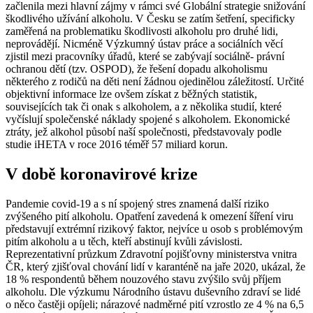
začlenila mezi hlavní zájmy v rámci své Globální strategie snižování
škodlivého užívání alkoholu. V Česku se zatím šetření, specificky
zaměřená na problematiku škodlivosti alkoholu pro druhé lidi,
neprovádějí. Nicméně Výzkumný ústav práce a sociálních věcí
zjistil mezi pracovníky úřadů, které se zabývají sociálně- právní
ochranou dětí (tzv. OSPOD), že řešení dopadu alkoholismu
některého z rodičů na děti není žádnou ojedinělou záležitostí. Určité
objektivní informace lze ovšem získat z běžných statistik,
souvisejících tak či onak s alkoholem, a z několika studií, které
vyčíslují společenské náklady spojené s alkoholem. Ekonomické
ztráty, jež alkohol působí naší společnosti, představovaly podle
studie iHETA v roce 2016 téměř 57 miliard korun.
V době koronavirové krize
Pandemie covid-19 a s ní spojený stres znamená další riziko
zvýšeného pití alkoholu. Opatření zavedená k omezení šíření viru
představují extrémní rizikový faktor, nejvíce u osob s problémovým
pitím alkoholu a u těch, kteří abstinují kvůli závislosti.
Reprezentativní průzkum Zdravotní pojišťovny ministerstva vnitra
ČR, který zjišťoval chování lidí v karanténě na jaře 2020, ukázal, že
18 % respondentů během nouzového stavu zvýšilo svůj příjem
alkoholu. Dle výzkumu Národního ústavu duševního zdraví se lidé
o něco častěji opíjeli; nárazové nadměrné pití vzrostlo ze 4 % na 6,5