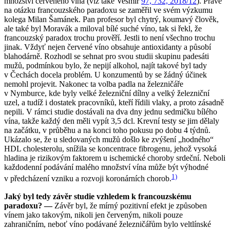
množství červeného vína (viz také Vesmír
97, 732, 2018/12
). Právě
na otázku francouzského paradoxu se zaměřil ve svém výzkumu
kolega Milan Šamánek. Pan profesor byl chytrý, koumavý člověk,
ale také byl Moravák a miloval bílé suché víno, tak si řekl, že
francouzský paradox trochu prověří. Jestli to není všechno trochu
jinak. Vždyť nejen červené víno obsahuje antioxidanty a působí
blahodárně. Rozhodl se sehnat pro svou studii skupinu padesáti
mužů, podmínkou bylo, že nepijí alkohol, najít takové byl tady
v Čechách docela problém. U konzumentů by se žádný účinek
nemohl projevit. Nakonec ta volba padla na železničáře
v Nymburce, kde byly velké železniční dílny a velký železniční
uzel, a tudíž i dostatek pracovníků, kteří řídili vlaky, a proto zásadně
nepili. V rámci studie dostávali na dva dny jednu sedmičku bílého
vína, takže každý den měli vypít 3,5 dcl. Krevní testy se jim dělaly
na začátku, v průběhu a na konci toho pokusu po dobu 4 týdnů.
Ukázalo se, že u sledovaných mužů došlo ke zvýšení „hodného“
HDL cholesterolu, snížila se koncentrace fibrogenu, jehož vysoká
hladina je rizikovým faktorem u ischemické choroby srdeční. Neboli
každodenní podávání malého množství vína může být výhodné
1)
v předcházení vzniku a rozvoji koronárních chorob.
Jaký byl tedy závěr studie vzhledem k francouzskému
paradoxu? —
Závěr byl, že mírný pozitivní efekt je způsoben
vínem jako takovým, nikoli jen červeným, nikoli pouze
zahraničním, neboť víno podávané železničářům bylo veltlínské