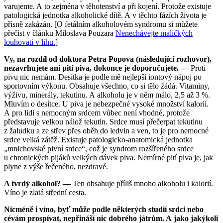
varujeme. A to zejména v těhotenství a při kojení. Protože existuje
patologická jednotka alkoholické dítě. A v těchto fázích života je
přísně zakázán. [O fetálním alkoholovém syndromu si můžete
přečíst v článku Miloslava Pouzara
Nenechávejte maličkých
louhovati v lihu.
]
Vy, na rozdíl od doktora Petra Popova (následující rozhovor),
nezavrhujete ani pití piva, dokonce je doporučujete. —
Proti
pivu nic nemám. Desítka je podle mě nejlepší iontový nápoj po
sportovním výkonu. Obsahuje všechno, co si tělo žádá. Vitaminy,
výživu, minerály, tekutinu. A alkoholu je v něm málo, 2,5 až 3 %.
Mluvím o desítce. U piva je nebezpečné vysoké množství kalorií.
A pro lidi s nemocným srdcem vůbec není vhodné, protože
představuje velkou nálož tekutin. Srdce musí přečerpat tekutinu
z žaludku a ze střev přes oběh do ledvin a ven, to je pro nemocné
srdce velká zátěž. Existuje patologicko-anatomická jednotka
„mnichovské pivní srdce“, což je syndrom rozšířeného srdce
u chronických pijáků velkých dávek piva. Nemírné pití piva je, jak
plyne z výše řečeného, nezdravé.
A tvrdý alkohol? —
Ten obsahuje příliš mnoho alkoholu i kalorií.
Víno je zlatá střední cesta.
Nicméně i víno, byť může podle některých studií srdci nebo
cévám prospívat, nepřináší nic dobrého játrům. A jako jakýkoli