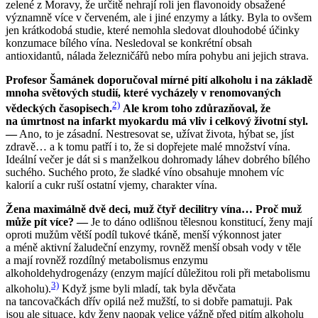
zelené z Moravy, že určitě nehrají roli jen flavonoidy obsažené
významně více v červeném, ale i jiné enzymy a látky. Byla to ovšem
jen krátkodobá studie, které nemohla sledovat dlouhodobé účinky
konzumace bílého vína. Nesledoval se konkrétní obsah
antioxidantů, nálada železničářů nebo míra pohybu ani jejich strava.
Profesor Šamánek doporučoval mírné pití alkoholu i na základě
mnoha světových studií, které vycházely v renomovaných
2)
vědeckých časopisech.
Ale krom toho zdůrazňoval, že
na úmrtnost na infarkt myokardu má vliv i celkový životní styl.
—
Ano, to je zásadní. Nestresovat se, užívat života, hýbat se, jíst
zdravě… a k tomu patří i to, že si dopřejete malé množství vína.
Ideální večer je dát si s manželkou dohromady láhev dobrého bílého
suchého. Suchého proto, že sladké víno obsahuje mnohem víc
kalorií a cukr ruší ostatní vjemy, charakter vína.
Žena maximálně dvě deci, muž čtyř decilitry vína… Proč muž
může pít více? —
Je to dáno odlišnou tělesnou konstitucí, ženy mají
oproti mužům větší podíl tukové tkáně, menší výkonnost jater
a méně aktivní žaludeční enzymy, rovněž menší obsah vody v těle
a mají rovněž rozdílný metabolismus enzymu
alkoholdehydrogenázy (enzym mající důležitou roli při metabolismu
3)
alkoholu).
Když jsme byli mladí, tak byla děvčata
na tancovačkách dřív opilá než mužští, to si dobře pamatuji. Pak
jsou ale situace, kdy ženy naopak velice vážně před pitím alkoholu