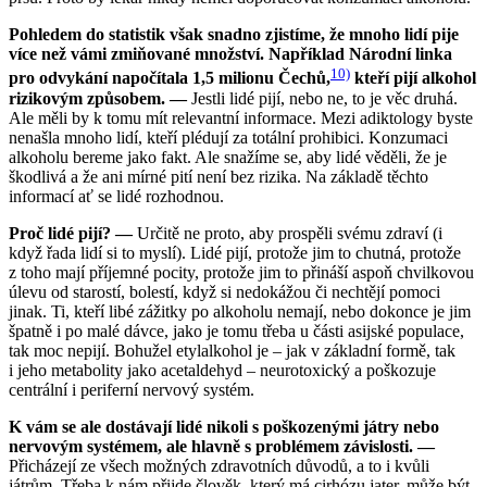
Pohledem do statistik však snadno zjistíme, že mnoho lidí pije
více než vámi zmiňované množství. Například Národní linka
10)
pro odvykání napočítala 1,5 milionu Čechů,
kteří pijí alkohol
rizikovým způsobem. —
Jestli lidé pijí, nebo ne, to je věc druhá.
Ale měli by k tomu mít relevantní informace. Mezi adiktology byste
nenašla mnoho lidí, kteří plédují za totální prohibici. Konzumaci
alkoholu bereme jako fakt. Ale snažíme se, aby lidé věděli, že je
škodlivá a že ani mírné pití není bez rizika. Na základě těchto
informací ať se lidé rozhodnou.
Proč lidé pijí? —
Určitě ne proto, aby prospěli svému zdraví (i
když řada lidí si to myslí). Lidé pijí, protože jim to chutná, protože
z toho mají příjemné pocity, protože jim to přináší aspoň chvilkovou
úlevu od starostí, bolestí, když si nedokážou či nechtějí pomoci
jinak. Ti, kteří libé zážitky po alkoholu nemají, nebo dokonce je jim
špatně i po malé dávce, jako je tomu třeba u části asijské populace,
tak moc nepijí. Bohužel etylalkohol je – jak v základní formě, tak
i jeho metabolity jako acetaldehyd – neurotoxický a poškozuje
centrální i periferní nervový systém.
K vám se ale dostávají lidé nikoli s poškozenými játry nebo
nervovým systémem, ale hlavně s problémem závislosti. —
Přicházejí ze všech možných zdravotních důvodů, a to i kvůli
játrům. Třeba k nám přijde člověk, který má cirhózu jater, může být