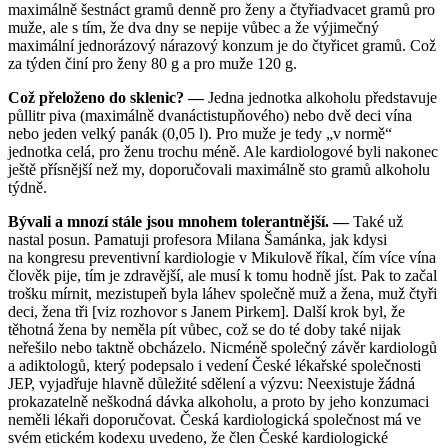
maximálně šestnáct gramů denně pro ženy a čtyřiadvacet gramů pro
muže, ale s tím, že dva dny se nepije vůbec a že výjimečný
maximální jednorázový nárazový konzum je do čtyřicet gramů. Což
za týden činí pro ženy 80 g a pro muže 120 g.
Což přeloženo do sklenic? —
Jedna jednotka alkoholu představuje
půllitr piva (maximálně dvanáctistupňového) nebo dvě deci vína
nebo jeden velký panák (0,05 l). Pro muže je tedy „v normě“
jednotka celá, pro ženu trochu méně. Ale kardiologové byli nakonec
ještě přísnější než my, doporučovali maximálně sto gramů alkoholu
týdně.
Bývali a mnozí stále jsou mnohem tolerantnější. —
Také už
nastal posun. Pamatuji profesora Milana Šamánka, jak kdysi
na kongresu preventivní kardiologie v Mikulově říkal, čím více vína
člověk pije, tím je zdravější, ale musí k tomu hodně jíst. Pak to začal
trošku mírnit, mezistupeň byla láhev společně muž a žena, muž čtyři
deci, žena tři [viz rozhovor s Janem Pirkem]. Další krok byl, že
těhotná žena by neměla pít vůbec, což se do té doby také nijak
neřešilo nebo taktně obcházelo. Nicméně společný závěr kardiologů
a adiktologů, který podepsalo i vedení České lékařské společnosti
JEP, vyjadřuje hlavně důležité sdělení a výzvu: Neexistuje žádná
prokazatelně neškodná dávka alkoholu, a proto by jeho konzumaci
neměli lékaři doporučovat. Česká kardiologická společnost má ve
svém etickém kodexu uvedeno, že člen České kardiologické