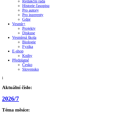
Redakční rada
Historie časopisu
Pro autory
Pro inzerenty
Gdpr
Vesmír+
Projekty
Diskuse
Vesmírná škola
Biologie
Fyzika
E-shop
Knihy
Předplatné
Česko
Slovensko
i
Aktuální číslo:
2026/7
Téma měsíce: