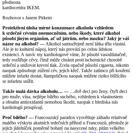
přednosta
kardiocentra IKEM.
Rozhovor s Janem Pirkem
Protektivní úloha mírné konzumace alkoholu vzhledem
k srdečně cévním onemocněním, nebo škody, které alkohol
působí jiným orgánům, ať už játrům, nebo mozku? Jaký je váš
názor na alkohol? —
Alkohol samozřejmě není látka tělu vlastní.
Ale je to kulturní nápoj, který nás provází po celou lidskou
existenci. A navíc my kardiologové víme, že působí vasodilatačně,
tedy rozšiřuje cévy, čímž může chránit proti ischemické chorobě
srdeční a snižovat krevní tlak. Zcela opačně působí cigareta, nikotin
naopak způsobuje zúžení cév, jejich křeč. Takže zatímco při kouření
můžete infarkt dostat, štamprličkou naopak můžete riziko blížícího
se infarktu snížit.
Takže malá dávka alkoholu… —
…dvě deci pro ženy, čtyři deci
pro muže, vína, nejlépe bílého suchého, vzhledem k vlastnostem
a obsahu antioxidantů nemohou škodit, naopak z hlediska nás
kardiologů prospívají.
Proč bílého? —
Francouzský paradox vysvětluje záhadu relativně
malého výskytu akutních srdečních příhod u Francouzů, přestože je
jejich jídelníček poměrně bohatý na nasycené tuky, pitím velkého