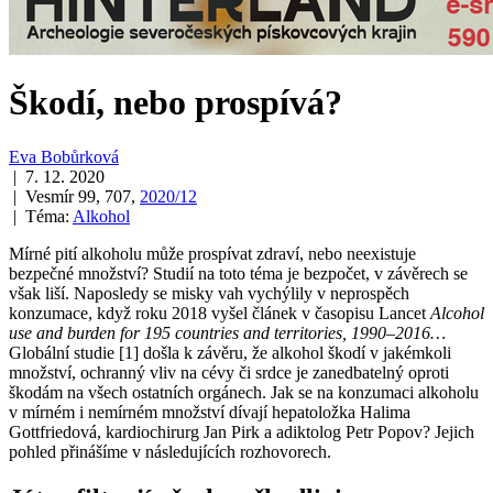
Škodí, nebo prospívá?
Eva Bobůrková
| 7. 12. 2020
| Vesmír 99, 707,
2020/12
| Téma:
Alkohol
Mírné pití alkoholu může prospívat zdraví, nebo neexistuje
bezpečné množství? Studií na toto téma je bezpočet, v závěrech se
však liší. Naposledy se misky vah vychýlily v neprospěch
konzumace, když roku 2018 vyšel článek v časopisu Lancet
Alcohol
use and burden for 195 countries and territories, 1990–2016…
Globální studie [1] došla k závěru, že alkohol škodí v jakémkoli
množství, ochranný vliv na cévy či srdce je zanedbatelný oproti
škodám na všech ostatních orgánech. Jak se na konzumaci alkoholu
v mírném i nemírném množství dívají hepatoložka Halima
Gottfriedová, kardiochirurg Jan Pirk a adiktolog Petr Popov? Jejich
pohled přinášíme v následujících rozhovorech.