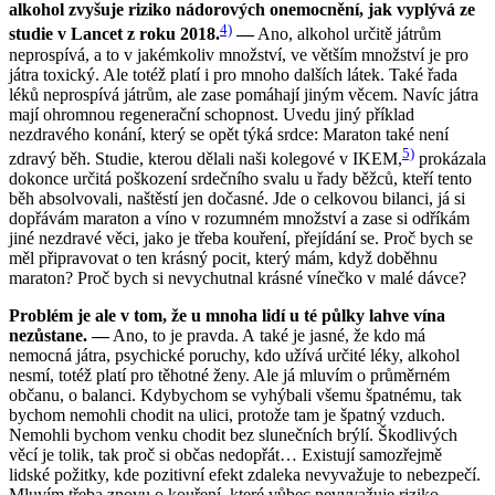
alkohol zvyšuje riziko nádorových onemocnění, jak vyplývá ze
4)
studie v Lancet z roku 2018.
—
Ano, alkohol určitě játrům
neprospívá, a to v jakémkoliv množství, ve větším množství je pro
játra toxický. Ale totéž platí i pro mnoho dalších látek. Také řada
léků neprospívá játrům, ale zase pomáhají jiným věcem. Navíc játra
mají ohromnou regenerační schopnost. Uvedu jiný příklad
nezdravého konání, který se opět týká srdce: Maraton také není
5)
zdravý běh. Studie, kterou dělali naši kolegové v IKEM,
prokázala
dokonce určitá poškození srdečního svalu u řady běžců, kteří tento
běh absolvovali, naštěstí jen dočasné. Jde o celkovou bilanci, já si
dopřávám maraton a víno v rozumném množství a zase si odříkám
jiné nezdravé věci, jako je třeba kouření, přejídání se. Proč bych se
měl připravovat o ten krásný pocit, který mám, když doběhnu
maraton? Proč bych si nevychutnal krásné vínečko v malé dávce?
Problém je ale v tom, že u mnoha lidí u té půlky lahve vína
nezůstane. —
Ano, to je pravda. A také je jasné, že kdo má
nemocná játra, psychické poruchy, kdo užívá určité léky, alkohol
nesmí, totéž platí pro těhotné ženy. Ale já mluvím o průměrném
občanu, o balanci. Kdybychom se vyhýbali všemu špatnému, tak
bychom nemohli chodit na ulici, protože tam je špatný vzduch.
Nemohli bychom venku chodit bez slunečních brýlí. Škodlivých
věcí je tolik, tak proč si občas nedopřát… Existují samozřejmě
lidské požitky, kde pozitivní efekt zdaleka nevyvažuje to nebezpečí.
Mluvím třeba znovu o kouření, které vůbec nevyvažuje riziko