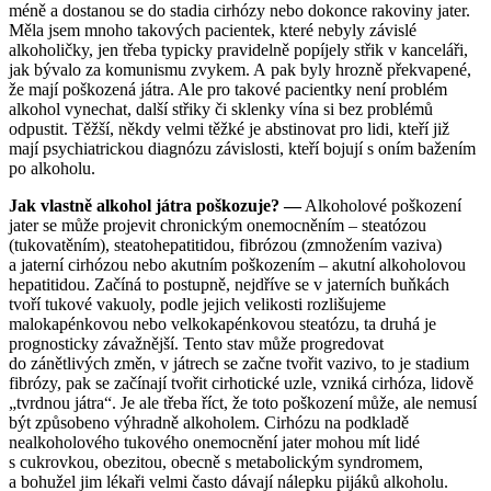
méně a dostanou se do stadia cirhózy nebo dokonce rakoviny jater.
Měla jsem mnoho takových pacientek, které nebyly závislé
alkoholičky, jen třeba typicky pravidelně popíjely střik v kanceláři,
jak bývalo za komunismu zvykem. A pak byly hrozně překvapené,
že mají poškozená játra. Ale pro takové pacientky není problém
alkohol vynechat, další střiky či sklenky vína si bez problémů
odpustit. Těžší, někdy velmi těžké je abstinovat pro lidi, kteří již
mají psychiatrickou diagnózu závislosti, kteří bojují s oním bažením
po alkoholu.
Jak vlastně alkohol játra poškozuje? —
Alkoholové poškození
jater se může projevit chronickým onemocněním – steatózou
(tukovatěním), steatohepatitidou, fibrózou (zmnožením vaziva)
a jaterní cirhózou nebo akutním poškozením – akutní alkoholovou
hepatitidou. Začíná to postupně, nejdříve se v jaterních buňkách
tvoří tukové vakuoly, podle jejich velikosti rozlišujeme
malokapénkovou nebo velkokapénkovou steatózu, ta druhá je
prognosticky závažnější. Tento stav může progredovat
do zánětlivých změn, v játrech se začne tvořit vazivo, to je stadium
fibrózy, pak se začínají tvořit cirhotické uzle, vzniká cirhóza, lidově
„tvrdnou játra“. Je ale třeba říct, že toto poškození může, ale nemusí
být způsobeno výhradně alkoholem. Cirhózu na podkladě
nealkoholového tukového onemocnění jater mohou mít lidé
s cukrovkou, obezitou, obecně s metabolickým syndromem,
a bohužel jim lékaři velmi často dávají nálepku pijáků alkoholu.