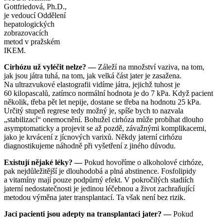
Gottfriedová, Ph.D.,
je vedoucí Oddělení
hepatologických
zobrazovacích
metod v pražském
IKEM.
Cirhózu už vyléčit nelze? —
Záleží na množství vaziva, na tom,
jak jsou játra tuhá, na tom, jak velká část jater je zasažena.
Na ultrazvukové elastografii vidíme játra, jejichž tuhost je
60 kilopascalů, zatímco normální hodnota je do 7 kPa. Když pacient
několik, třeba pět let nepije, dostane se třeba na hodnotu 25 kPa.
Určitý stupeň regrese tedy možný je, spíše bych to nazvala
„stabilizací“ onemocnění. Bohužel cirhóza může probíhat dlouho
asymptomaticky a projevit se až pozdě, závažnými komplikacemi,
jako je krvácení z jícnových varixů. Někdy jaterní cirhózu
diagnostikujeme náhodně při vyšetření z jiného důvodu.
Existují nějaké léky? —
Pokud hovoříme o alkoholové cirhóze,
pak nejdůležitější je dlouhodobá a plná abstinence. Fosfolipidy
a vitamíny mají pouze podpůrný efekt. V pokročilých stadiích
jaterní nedostatečnosti je jedinou léčebnou a život zachraňující
metodou výměna jater transplantací. Ta však není bez rizik.
Jací pacienti jsou adepty na transplantaci jater? —
Pokud