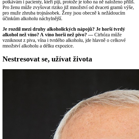
potkávám i pacienty, kteří pijí, protože je toho na ně naloženo příliš.
Pro ženu může zvyšovat riziko již množství od dvaceti gramů výše,
pro muže zhruba trojnásobek. Ženy jsou obecně k nežádoucím
účinkům alkoholu náchylnější.
Je rozdíl mezi druhy alkoholických nápojů? Je horší tvrdý
alkohol než víno? A víno horší než pivo? —
Cirhóza může
vzniknout z piva, vína i tvrdého alkoholu, jde hlavně o celkové
množství alkoholu a délku expozice.
Nestresovat se, užívat života