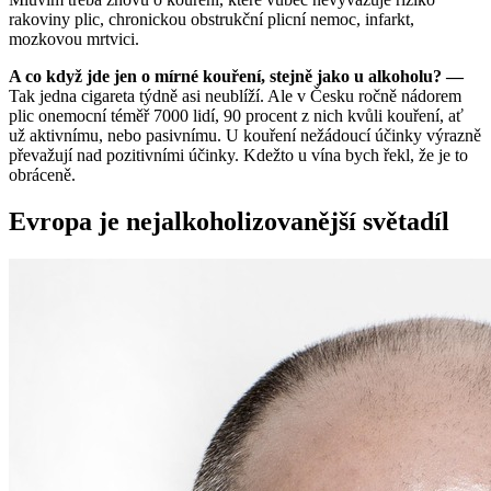
rakoviny plic, chronickou obstrukční plicní nemoc, infarkt,
mozkovou mrtvici.
A co když jde jen o mírné kouření, stejně jako u alkoholu? —
Tak jedna cigareta týdně asi neublíží. Ale v Česku ročně nádorem
plic onemocní téměř 7000 lidí, 90 procent z nich kvůli kouření, ať
už aktivnímu, nebo pasivnímu. U kouření nežádoucí účinky výrazně
převažují nad pozitivními účinky. Kdežto u vína bych řekl, že je to
obráceně.
Evropa je nejalkoholizovanější světadíl