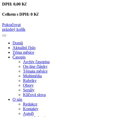
DPH:
0,00 Kč
Celkem s DPH:
0 Kč
Pokračovat
prázdný košík
Domů
Aktuální číslo
Téma měsíce
Časopis
Archiv časopisu
On-line články
Témata měsíce
Multimédia
Rubriky
Obory
Seriály
Klíčová slova
O nás
Redakce
Kontakty
Autoři