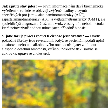
Jak zjistíte stav jater? —
První informace nám dává biochemické
vyšetření krve, kde se objevují zvýšené hladiny enzymů
specifických pro játra – alaninaminotransferázy (ALT),
aspartátaminotransferázy (AST) a γ-glutamyltransferázy (GMT), ale
spolehlivější diagnózu určí až ultrazvuk, elastografie neboli metoda,
která neinvazivně hodnotí tuhost jater, případně biopsie.
V jaké fázi je proces spějící k cirhóze ještě vratný? —
I stadia
pokročilé fibrózy jsou reverzibilní. Když se pacientům podaří úplně
abstinovat nebo u nealkoholového onemocnění jater zhubnout
alespoň o desetinu hmotnosti, většinou poklesne tlak, srovná se
cukrovka, upraví se cholesterol.