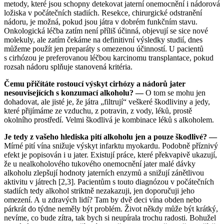
metody, které jsou schopny detekovat jaterní onemocnění i nádorová
ložiska v počátečních stadiích. Resekce, chirurgické odstranění
nádoru, je možná, pokud jsou játra v dobrém funkčním stavu.
Onkologická léčba zatím není příliš účinná, objevují se sice nové
molekuly, ale zatím čekáme na definitivní výsledky studií, dnes
můžeme použít jen preparáty s omezenou účinností. U pacientů
s cirhózou je preferovanou léčbou karcinomu transplantace, pokud
rozsah nádoru splňuje stanovená kritéria.
Čemu přičítáte rostoucí výskyt cirhózy a nádorů jater
nesouvisejících s konzumací alkoholu? —
O tom se mohu jen
dohadovat, ale jisté je, že játra „filtrují“ veškeré škodliviny a jedy,
které přijímáme ze vzduchu, z potravin, z vody, léků, prostě
okolního prostředí. Velmi škodlivá je kombinace léků s alkoholem.
Je tedy z vašeho hlediska pití alkoholu jen a pouze škodlivé? —
Mírné pití vína snižuje výskyt infarktu myokardu. Podobně příznivý
efekt je popisován i u jater. Existují práce, které překvapivě ukazují,
že u nealkoholového tukového onemocnění jater malé dávky
alkoholu zlepšují hodnoty jaterních enzymů a snižují zánětlivou
aktivitu v játrech [2,3]. Pacientům s touto diagnózou v počátečních
stadiích tedy alkohol striktně nezakazuji, jen doporučuji jeho
omezení. A u zdravých lidí? Tam by dvě deci vína obden nebo
párkrát do týdne neměly být problém. Život někdy může být krátký,
nevíme, co bude zítra, tak bych si neupírala trochu radosti. Bohužel