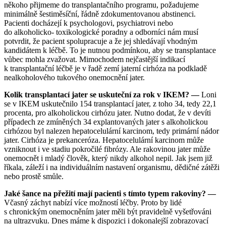
někoho přijmeme do transplantačního programu, požadujeme
minimálně šestiměsíční, řádně zdokumentovanou abstinenci.
Pacienti docházejí k psychologovi, psychiatrovi nebo
do alkoholicko- toxikologické poradny a odborníci nám musí
potvrdit, že pacient spolupracuje a že jej shledávají vhodným
kandidátem k léčbě. To je nutnou podmínkou, aby se transplantace
vůbec mohla zvažovat. Mimochodem nejčastější indikací
k transplantační léčbě je v řadě zemí jaterní cirhóza na podkladě
nealkoholového tukového onemocnění jater.
Kolik transplantací jater se uskuteční za rok v IKEM? —
Loni
se v IKEM uskutečnilo 154 transplantací jater, z toho 34, tedy 22,1
procenta, pro alkoholickou cirhózu jater. Nutno dodat, že v devíti
případech ze zmíněných 34 explantovaných jater s alkoholickou
cirhózou byl nalezen hepatocelulární karcinom, tedy primární nádor
jater. Cirhóza je prekanceróza. Hepatocelulární karcinom může
vzniknout i ve stadiu pokročilé fibrózy. Ale rakovinou jater může
onemocnět i mladý člověk, který nikdy alkohol nepil. Jak jsem již
říkala, záleží i na individuálním nastavení organismu, dědičné zátěži
nebo prostě smůle.
Jaké šance na přežití mají pacienti s tímto typem rakoviny? —
Včasný záchyt nabízí více možností léčby. Proto by lidé
s chronickým onemocněním jater měli být pravidelně vyšetřováni
na ultrazvuku. Dnes máme k dispozici i dokonalejší zobrazovací