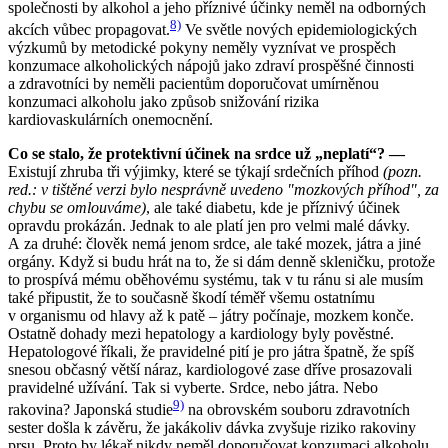
společnosti by alkohol a jeho příznivé účinky neměl na odborných
8)
akcích vůbec propagovat.
Ve světle nových epidemiologických
výzkumů by metodické pokyny neměly vyznívat ve prospěch
konzumace alkoholických nápojů jako zdraví prospěšné činnosti
a zdravotníci by neměli pacientům doporučovat umírněnou
konzumaci alkoholu jako způsob snižování rizika
kardiovaskulárních onemocnění.
Co se stalo, že protektivní účinek na srdce už „neplatí“? —
Existují zhruba tři výjimky, které se týkají srdečních příhod
(pozn.
red.: v tištěné verzi bylo nesprávně uvedeno "mozkových příhod", za
chybu se omlouváme)
, ale také diabetu, kde je příznivý účinek
opravdu prokázán. Jednak to ale platí jen pro velmi malé dávky.
A za druhé: člověk nemá jenom srdce, ale také mozek, játra a jiné
orgány. Když si budu hrát na to, že si dám denně skleničku, protože
to prospívá mému oběhovému systému, tak v tu ránu si ale musím
také připustit, že to současně škodí téměř všemu ostatnímu
v organismu od hlavy až k patě – játry počínaje, mozkem konče.
Ostatně dohady mezi hepatology a kardiology byly pověstné.
Hepatologové říkali, že pravidelné pití je pro játra špatně, že spíš
snesou občasný větší náraz, kardiologové zase dříve prosazovali
pravidelné užívání. Tak si vyberte. Srdce, nebo játra. Nebo
9)
rakovina? Japonská studie
na obrovském souboru zdravotních
sester došla k závěru, že jakákoliv dávka zvyšuje riziko rakoviny
prsu. Proto by lékař nikdy neměl doporučovat konzumaci alkoholu.