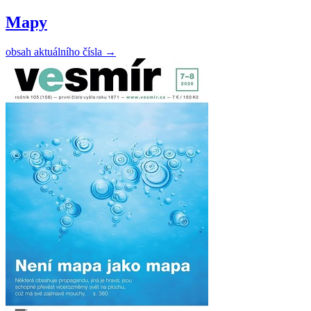
Mapy
obsah aktuálního čísla
→