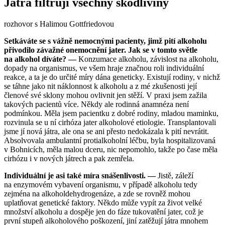
Játra filtrují všechny škodliviny
rozhovor s Halimou Gottfriedovou
Setkáváte se s vážně nemocnými pacienty, jimž pití alkoholu
přivodilo závažné onemocnění jater. Jak se v tomto světle
na alkohol díváte? —
Konzumace alkoholu, závislost na alkoholu,
dopady na organismus, ve všem hraje značnou roli individuální
reakce, a ta je do určité míry dána geneticky. Existují rodiny, v nichž
se táhne jako nit náklonnost k alkoholu a z mé zkušenosti její
členové své sklony mohou ovlivnit jen stěží. V praxi jsem zažila
takových pacientů více. Někdy ale rodinná anamnéza není
podmínkou. Měla jsem pacientku z dobré rodiny, mladou maminku,
rozvinula se u ní cirhóza jater alkoholové etiologie. Transplantovali
jsme jí nová játra, ale ona se ani přesto nedokázala k pití nevrátit.
Absolvovala ambulantní protialkoholní léčbu, byla hospitalizovaná
v Bohnicích, měla malou dceru, nic nepomohlo, takže po čase měla
cirhózu i v nových játrech a pak zemřela.
Individuální je asi také míra snášenlivosti. —
Jistě, záleží
na enzymovém vybavení organismu, v případě alkoholu tedy
zejména na alkoholdehydrogenáze, a zde se rovněž mohou
uplatňovat genetické faktory. Někdo může vypít za život velké
množství alkoholu a dospěje jen do fáze tukovatění jater, což je
první stupeň alkoholového poškození, jiní zatěžují játra mnohem