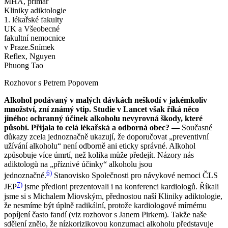
MHA, primář
Kliniky adiktologie
1. lékařské fakulty
UK a Všeobecné
fakultní nemocnice
v Praze.
Snímek
Reflex, Nguyen
Phuong Tao
Rozhovor s Petrem Popovem
Alkohol podávaný v malých dávkách neškodí v jakémkoliv
množství, zní známý vtip. Studie v Lancet však říká něco
jiného: ochranný účinek alkoholu nevyrovná škody, které
působí. Přijala to celá lékařská a odborná obec? —
Současné
důkazy zcela jednoznačně ukazují, že doporučovat „preventivní
užívání alkoholu“ není odborně ani eticky správné. Alkohol
způsobuje více úmrtí, než kolika může předejít. Názory nás
adiktologů na „příznivé účinky“ alkoholu jsou
6)
jednoznačné.
Stanovisko Společnosti pro návykové nemoci ČLS
7)
JEP
jsme předloni prezentovali i na konferenci kardiologů. Říkali
jsme si s Michalem Miovským, přednostou naší Kliniky adiktologie,
že nesmíme být úplně radikální, protože kardiologové mírnému
popíjení často fandí (viz rozhovor s Janem Pirkem). Takže naše
sdělení znělo, že nízkorizikovou konzumaci alkoholu představuje