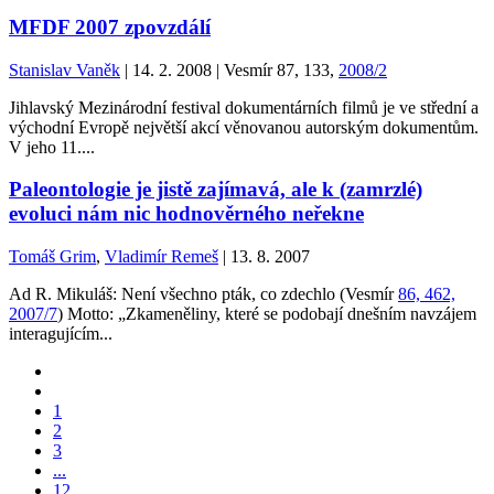
MFDF 2007 zpovzdálí
Stanislav Vaněk
| 14. 2. 2008 | Vesmír 87, 133,
2008/2
Jihlavský Mezinárodní festival dokumentárních filmů je ve střední a
východní Evropě největší akcí věnovanou autorským dokumentům.
V jeho 11....
Paleontologie je jistě zajímavá, ale k (zamrzlé)
evoluci nám nic hodnověrného neřekne
Tomáš Grim
,
Vladimír Remeš
| 13. 8. 2007
Ad R. Mikuláš: Není všechno pták, co zdechlo (Vesmír
86, 462,
2007/7
) Motto: „Zkameněliny, které se podobají dnešním navzájem
interagujícím...
1
2
3
...
12