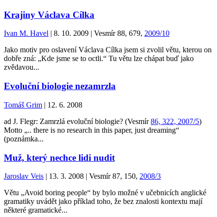
Krajiny Václava Cílka
Ivan M. Havel
| 8. 10. 2009 | Vesmír 88, 679,
2009/10
Jako motiv pro oslavení Václava Cílka jsem si zvolil větu, kterou on
dobře zná: „Kde jsme se to octli.“ Tu větu lze chápat buď jako
zvědavou...
Evoluční biologie nezamrzla
Tomáš Grim
| 12. 6. 2008
ad J. Flegr: Zamrzlá evoluční biologie? (Vesmír
86, 322, 2007/5
)
Motto „.. there is no research in this paper, just dreaming“
(poznámka...
Muž, který nechce lidi nudit
Jaroslav Veis
| 13. 3. 2008 | Vesmír 87, 150,
2008/3
Větu „Avoid boring people“ by bylo možné v učebnicích anglické
gramatiky uvádět jako příklad toho, že bez znalosti kontextu mají
některé gramatické...