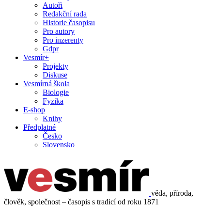
Autoři
Redakční rada
Historie časopisu
Pro autory
Pro inzerenty
Gdpr
Vesmír+
Projekty
Diskuse
Vesmírná škola
Biologie
Fyzika
E-shop
Knihy
Předplatné
Česko
Slovensko
věda, příroda,
člověk, společnost – časopis s tradicí od roku 1871