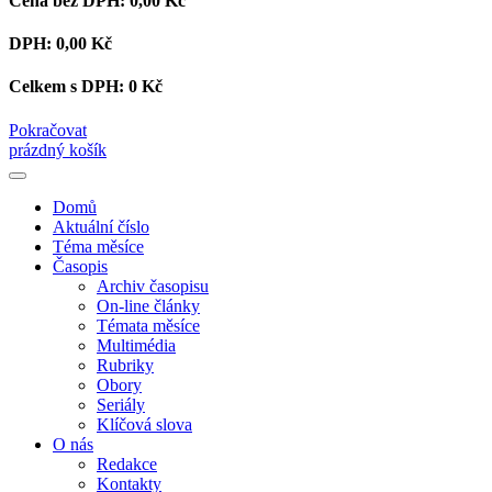
Cena bez DPH:
0,00 Kč
DPH:
0,00 Kč
Celkem s DPH:
0 Kč
Pokračovat
prázdný košík
Domů
Aktuální číslo
Téma měsíce
Časopis
Archiv časopisu
On-line články
Témata měsíce
Multimédia
Rubriky
Obory
Seriály
Klíčová slova
O nás
Redakce
Kontakty