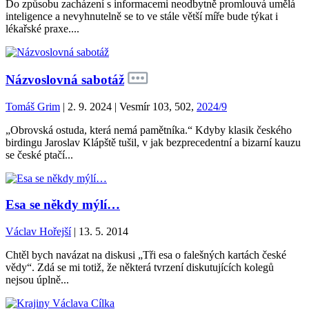
Do způsobu zacházení s informacemi neodbytně promlouvá umělá
inteligence a nevyhnutelně se to ve stále větší míře bude týkat i
lékařské praxe....
Názvoslovná sabotáž
Tomáš Grim
| 2. 9. 2024 | Vesmír 103, 502,
2024/9
„Obrovská ostuda, která nemá pamětníka.“ Kdyby klasik českého
birdingu Jaroslav Klápště tušil, v jak bezprecedentní a bizarní kauzu
se české ptačí...
Esa se někdy mýlí…
Václav Hořejší
| 13. 5. 2014
Chtěl bych navázat na diskusi „Tři esa o falešných kartách české
vědy“. Zdá se mi totiž, že některá tvrzení diskutujících kolegů
nejsou úplně...