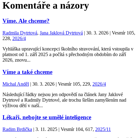
Komentáře a názory
Víme. Ale chceme?
Radmila Dytrtová
,
Jana Jaklová Dytrtová
| 30. 3. 2026 | Vesmír 105,
228,
2026/4
Vyhláška upravující koncepci školního stravování, která vstoupila v
platnost od 1. září 2025 a počítá s přechodným obdobím do září
2026, znovu...
Víme a také chceme
Michal Anděl
| 30. 3. 2026 | Vesmír 105, 229,
2026/4
Následující řádky nejsou jen odpovědí na článek Jany Jaklové
Dytrtové a Radmily Dytrtové, ale trochu širším zamyšlením nad
výživou dětí v naší...
Lékaři, nebojte se umělé inteligence
Radim Brdička
| 3. 11. 2025 | Vesmír 104, 617,
2025/11