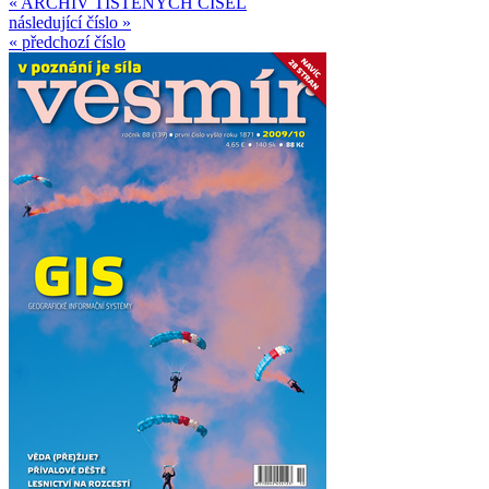
« ARCHIV TIŠTĚNÝCH ČÍSEL
následující číslo »
« předchozí číslo