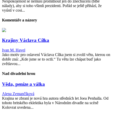
Nespokojenost se nemusí promítnout jen do znechucení (blbé
nálady), aby si toho všimli prezidenti. Pořád se ještě přihází, že
vyústí v cosi...
Komentáře a názory
Krajiny Václava Cílka
Ivan M. Havel
Jako motiv pro oslavení Václava Cílka jsem si zvolil větu, kterou on
dobře zná: „Kde jsme se to octli.“ Tu větu lze chápat buď jako
zvědavou...
Nad divadelní hrou
Věda, peníze a válka
Alena Zemančíková
Krajina se zbraní je nová hra autora středních let Joea Penhalla. Od
tohoto britského eklektika byla v Národním divadle na scéně
Kolovrat uvedena...