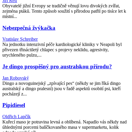
Jiří Reif
Obyvatelé jižní Evropy se tradičně věnují lovu divokých zvířat,
zejména ptáků. Tento způsob soužití s přírodou patřil po tisíce let k
místní...
Nebezpečná žvýkačka
Vratislav Schreiber
Na jednotku intenzivní péče kardiologické kliniky v Neapoli byl
přivezen třináctiletý chlapec s projevy neklidu, agresivity,
urychleného pulzu,...
Je dingo prospěšný pro australskou přírodu?
Jan Robovský
Dingo a novoguinejský „zpívající pes“ (někdy se jim říká dingo
australský a dingo pralesní) jsou v řadě aspektů osobití psi, kteří
pocházejí z...
Pipidiesel
Oldřich Lapčík
Kuřecí maso je potravina levná a oblíbená. Napadlo vás někdy nad
úhlednými porcemi balíčkovaného masa v supermarketu, kolik