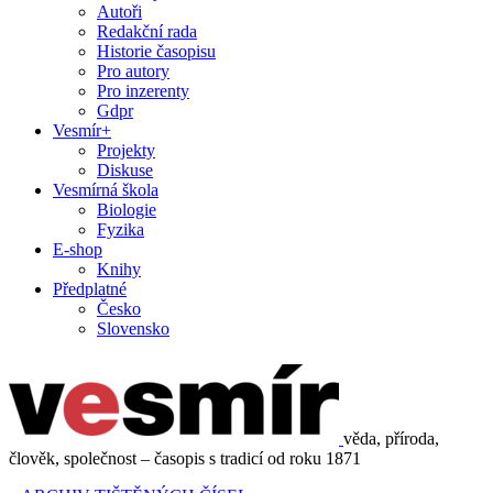
Autoři
Redakční rada
Historie časopisu
Pro autory
Pro inzerenty
Gdpr
Vesmír+
Projekty
Diskuse
Vesmírná škola
Biologie
Fyzika
E-shop
Knihy
Předplatné
Česko
Slovensko
věda, příroda,
člověk, společnost – časopis s tradicí od roku 1871