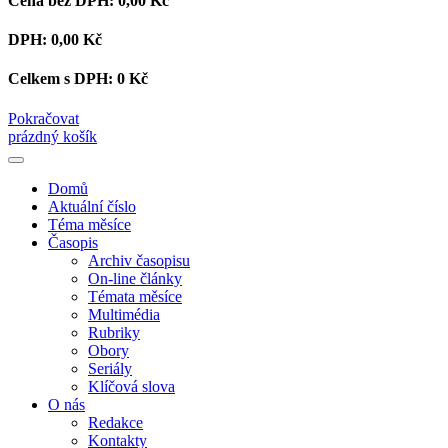
Cena bez DPH:
0,00 Kč
DPH:
0,00 Kč
Celkem s DPH:
0 Kč
Pokračovat
prázdný košík
Domů
Aktuální číslo
Téma měsíce
Časopis
Archiv časopisu
On-line články
Témata měsíce
Multimédia
Rubriky
Obory
Seriály
Klíčová slova
O nás
Redakce
Kontakty