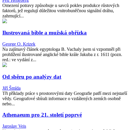
Petr Heneberg
Omezení potravy způsobuje u savců pokles produkce růstových
faktorů, jež regulují důležitou vnitrobuněčnou signální dráhu,
zahrnující...
Ilustrovaná bible a mužská obřízka
George O. Krizek
Na zajímavý článek egyptologa B. Vachaly jsem si vzpomněl při
prohlížení ilustrované anglické bible krále Jakuba z r. 1611 (pozn.
red.: ve vydání z...
Od sběru po analýzy dat
Jiří Šmída
Tři příklady práce s prostorovými daty Geografie patří mezi nejstarší
vědy. Geografové sbírali informace o vzdálených zemích osobně
nebo...
Athenaeum pro 21. století poprvé
Jaroslav Veis