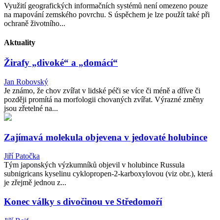
Využití geografických informačních systémů není omezeno pouze
na mapování zemského povrchu. S úspěchem je lze použít také při
ochraně životního...
Aktuality
Žirafy „divoké“ a „domácí“
Jan Robovský
Je známo, že chov zvířat v lidské péči se více či méně a dříve či
později promítá na morfologii chovaných zvířat. Výrazné změny
jsou zřetelné na...
Zajímavá molekula objevena v jedovaté holubince
Jiří Patočka
Tým japonských výzkumníků objevil v holubince Russula
subnigricans kyselinu cyklopropen-2-karboxylovou (viz obr.), která
je zřejmě jednou z...
Konec války s divočinou ve Středomoří