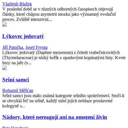
Vladimír Blažek
V poslední době se v různých odborných časopisech objevují
články, které chápou asymetrii mozku jako významný evoluční
proces. Zvláště intenzivní...
Lýkovec jedovatý
Jiří Patočka
,
Josef Frynta
Lýkovec jedovatý (Daphne mezereum) z čeledi vrabečnicovitých
(Thymelaeaceae) je nízký keřík s opadavými kopinatými listy. Kvete
brzy na jaře (v...
Sršní samci
Bohumil Měšťan
Sršní samci jsou málo známá kategorie sršního společenství. Stočí-li
se obvyklá řeč na sršně, každý míní jejich neblaze proslavené
kolegyně s...
Nádory, které nereagují ani na omezení živin