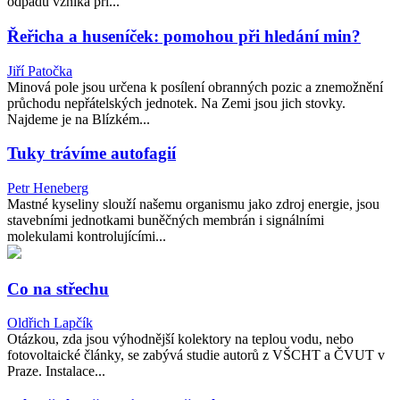
odpadu vzniká při...
Řeřicha a huseníček: pomohou při hledání min?
Jiří Patočka
Minová pole jsou určena k posílení obranných pozic a znemožnění
průchodu nepřátelských jednotek. Na Zemi jsou jich stovky.
Najdeme je na Blízkém...
Tuky trávíme autofagií
Petr Heneberg
Mastné kyseliny slouží našemu organismu jako zdroj energie, jsou
stavebními jednotkami buněčných membrán i signálními
molekulami kontrolujícími...
Co na střechu
Oldřich Lapčík
Otázkou, zda jsou výhodnější kolektory na teplou vodu, nebo
fotovoltaické články, se zabývá studie autorů z VŠCHT a ČVUT v
Praze. Instalace...