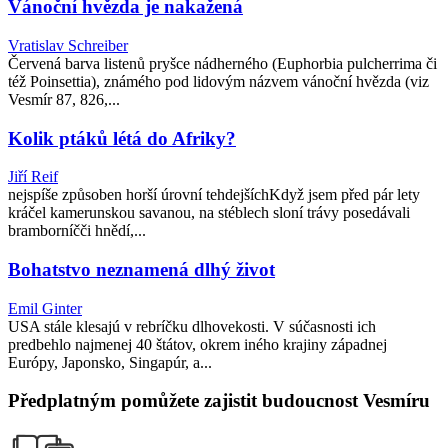
Vánoční hvězda je nakažená
Vratislav Schreiber
Červená barva listenů pryšce nádherného (Euphorbia pulcherrima či
též Poinsettia), známého pod lidovým názvem vánoční hvězda (viz
Vesmír 87, 826,...
Kolik ptáků létá do Afriky?
Jiří Reif
nejspíše způsoben horší úrovní tehdejšíchKdyž jsem před pár lety
kráčel kamerunskou savanou, na stéblech sloní trávy posedávali
bramborníčči hnědí,...
Bohatstvo neznamená dlhý život
Emil Ginter
USA stále klesajú v rebríčku dlhovekosti. V súčasnosti ich
predbehlo najmenej 40 štátov, okrem iného krajiny západnej
Európy, Japonsko, Singapúr, a...
Předplatným pomůžete zajistit budoucnost Vesmíru