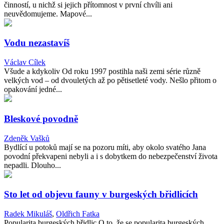
činností, u nichž si jejich přítomnost v první chvíli ani
neuvědomujeme. Mapové...
Vodu nezastavíš
Václav Cílek
Všude a kdykoliv Od roku 1997 postihla naši zemi série různě
velkých vod – od dvouletých až po pětisetleté vody. Nešlo přitom o
opakování jedné...
Bleskové povodně
Zdeněk Vašků
Bydlící u potoků mají se na pozoru míti, aby okolo svatého Jana
povodní překvapeni nebyli a i s dobytkem do nebezpečenství života
nepadli. Dlouho...
Sto let od objevu fauny v burgeských břidlicích
Radek Mikuláš
,
Oldřich Fatka
Popularita burgeských břidlic O to, že se popularita burgeských