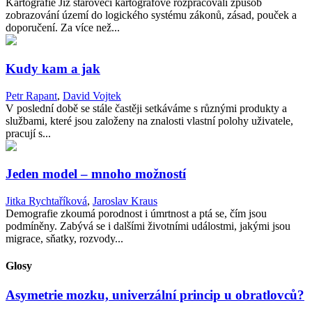
Kartografie Již starověcí kartografové rozpracovali způsob
zobrazování území do logického systému zákonů, zásad, pouček a
doporučení. Za více než...
Kudy kam a jak
Petr Rapant
,
David Vojtek
V poslední době se stále častěji setkáváme s různými produkty a
službami, které jsou založeny na znalosti vlastní polohy uživatele,
pracují s...
Jeden model – mnoho možností
Jitka Rychtaříková
,
Jaroslav Kraus
Demografie zkoumá porodnost i úmrtnost a ptá se, čím jsou
podmíněny. Zabývá se i dalšími životními událostmi, jakými jsou
migrace, sňatky, rozvody...
Glosy
Asymetrie mozku, univerzální princip u obratlovců?