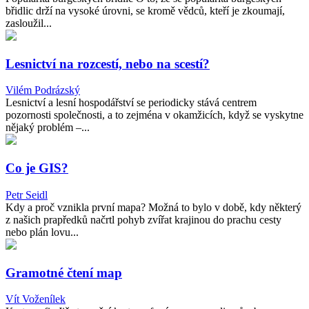
břidlic drží na vysoké úrovni, se kromě vědců, kteří je zkoumají,
zasloužil...
Lesnictví na rozcestí, nebo na scestí?
Vilém Podrázský
Lesnictví a lesní hospodářství se periodicky stává centrem
pozornosti společnosti, a to zejména v okamžicích, když se vyskytne
nějaký problém –...
Co je GIS?
Petr Seidl
Kdy a proč vznikla první mapa? Možná to bylo v době, kdy některý
z našich prapředků načrtl pohyb zvířat krajinou do prachu cesty
nebo plán lovu...
Gramotné čtení map
Vít Voženílek