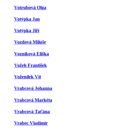
Votrubová Olga
Votýpka Jan
Votýpka Jiří
Vozdová Miluše
Vozníková Eliška
Vožeh František
Voženílek Vít
Vrabcová Johanna
Vrabcová Markéta
Vrabcová Taťána
Vrabec Vladimír