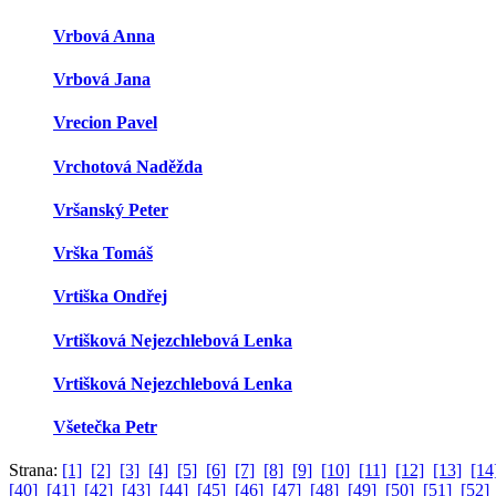
Vrbová Anna
Vrbová Jana
Vrecion Pavel
Vrchotová Naděžda
Vršanský Peter
Vrška Tomáš
Vrtiška Ondřej
Vrtišková Nejezchlebová Lenka
Vrtišková Nejezchlebová Lenka
Všetečka Petr
Strana:
[1]
[2]
[3]
[4]
[5]
[6]
[7]
[8]
[9]
[10]
[11]
[12]
[13]
[14
[40]
[41]
[42]
[43]
[44]
[45]
[46]
[47]
[48]
[49]
[50]
[51]
[52]