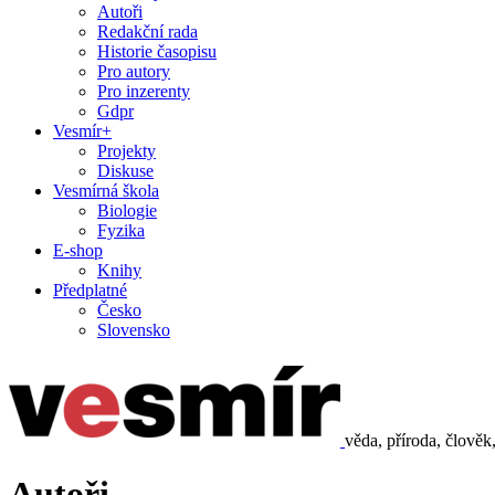
Autoři
Redakční rada
Historie časopisu
Pro autory
Pro inzerenty
Gdpr
Vesmír+
Projekty
Diskuse
Vesmírná škola
Biologie
Fyzika
E-shop
Knihy
Předplatné
Česko
Slovensko
věda, příroda, člověk
Autoři