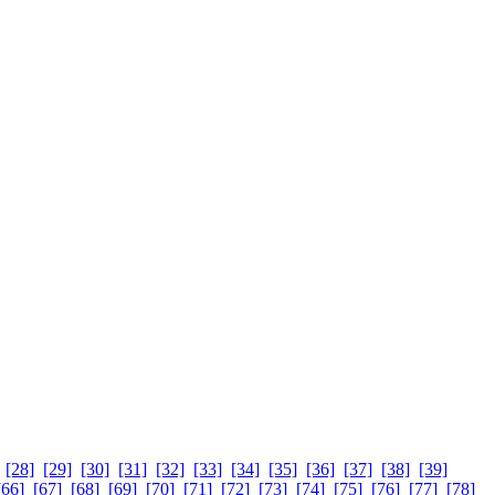
[28]
[29]
[30]
[31]
[32]
[33]
[34]
[35]
[36]
[37]
[38]
[39]
[66]
[67]
[68]
[69]
[70]
[71]
[72]
[73]
[74]
[75]
[76]
[77]
[78]