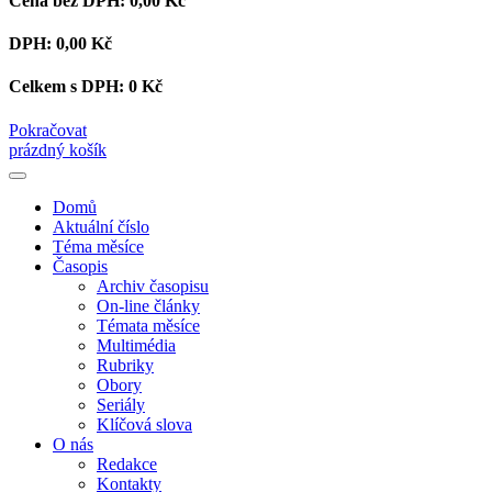
Cena bez DPH:
0,00 Kč
DPH:
0,00 Kč
Celkem s DPH:
0 Kč
Pokračovat
prázdný košík
Domů
Aktuální číslo
Téma měsíce
Časopis
Archiv časopisu
On-line články
Témata měsíce
Multimédia
Rubriky
Obory
Seriály
Klíčová slova
O nás
Redakce
Kontakty