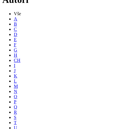
Vše
A
B
C
D
E
F
G
H
CH
I
J
K
L
M
N
O
P
Q
R
S
T
U