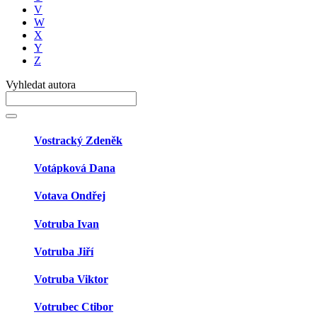
V
W
X
Y
Z
Vyhledat autora
Vostracký Zdeněk
Votápková Dana
Votava Ondřej
Votruba Ivan
Votruba Jiří
Votruba Viktor
Votrubec Ctibor