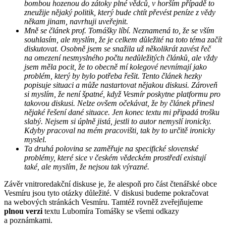
bombou hozenou do zátoky plné vědců, v horším případě to
zneužije nějaký politik, který bude chtít převést peníze z vědy
někam jinam, navrhuji uveřejnit.
Mně se článek prof. Tomášky líbí. Neznamená to, že se vším
souhlasím, ale myslím, že je celkem důležité na toto téma začít
diskutovat. Osobně jsem se snažila už několikrát zavést řeč
na omezení nesmyslného počtu nedůležitých článků, ale vždy
jsem měla pocit, že to obecně mí kolegové nevnímají jako
problém, který by bylo potřeba řešit. Tento článek hezky
popisuje situaci a může nastartovat nějakou diskusi. Zároveň
si myslím, že není špatné, když Vesmír poskytne platformu pro
takovou diskusi. Nelze ovšem očekávat, že by článek přinesl
nějaké řešení dané situace. Jen konec textu mi připadá trošku
slabý. Nejsem si úplně jistá, jestli to autor nemyslí ironicky.
Kdyby pracoval na mém pracovišti, tak by to určitě ironicky
myslel.
Ta druhá polovina se zaměřuje na specifické slovenské
problémy, které sice v českém vědeckém prostředí existují
také, ale myslím, že nejsou tak výrazné.
Závěr vnitroredakční diskuse je, že alespoň pro část čtenářské obce
Vesmíru jsou tyto otázky důležité. V diskusi budeme pokračovat
na webových stránkách Vesmíru. Tamtéž rovněž zveřejňujeme
plnou verzi
textu Lubomíra Tomášky se všemi odkazy
a poznámkami.