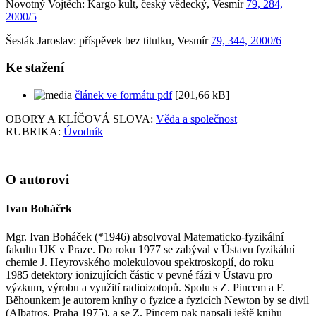
Novotný Vojtěch: Kargo kult, český vědecký, Vesmír
79, 284,
2000/5
Šesták Jaroslav: příspěvek bez titulku, Vesmír
79, 344, 2000/6
Ke stažení
článek ve formátu pdf
[201,66 kB]
OBORY A KLÍČOVÁ SLOVA:
Věda a společnost
RUBRIKA:
Úvodník
O autorovi
Ivan Boháček
Mgr. Ivan Boháček (*1946) absolvoval Matematicko-fyzikální
fakultu UK v Praze. Do roku 1977 se zabýval v Ústavu fyzikální
chemie J. Heyrovského molekulovou spektroskopií, do roku
1985 detektory ionizujících částic v pevné fázi v Ústavu pro
výzkum, výrobu a využití radioizotopů. Spolu s Z. Pincem a F.
Běhounkem je autorem knihy o fyzice a fyzicích Newton by se divil
(Albatros, Praha 1975), a se Z. Pincem pak napsali ještě knihu