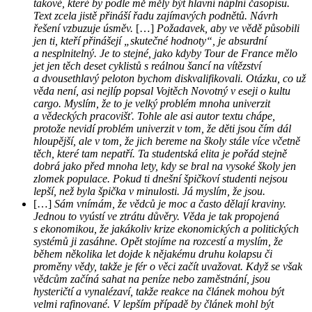
takové, které by podle mě měly být hlavní náplní časopisu.
Text zcela jistě přináší řadu zajímavých podnětů. Návrh
řešení vzbuzuje úsměv.
[…]
Požadavek, aby ve vědě působili
jen ti, kteří přinášejí „skutečné hodnoty“, je absurdní
a nesplnitelný. Je to stejné, jako kdyby Tour de France mělo
jet jen těch deset cyklistů s reálnou šancí na vítězství
a dvousethlavý peloton bychom diskvalifikovali. Otázku, co už
věda není, asi nejlíp popsal Vojtěch Novotný v eseji o kultu
cargo. Myslím, že to je velký problém mnoha univerzit
a vědeckých pracovišť. Tohle ale asi autor textu chápe,
protože nevidí problém univerzit v tom, že děti jsou čím dál
hloupější, ale v tom, že jich bereme na školy stále více včetně
těch, které tam nepatří. Ta studentská elita je pořád stejně
dobrá jako před mnoha lety, kdy se bral na vysoké školy jen
zlomek populace. Pokud ti dnešní špičkoví studenti nejsou
lepší, než byla špička v minulosti. Já myslím, že jsou.
[…]
Sám vnímám, že vědců je moc a často dělají kraviny.
Jednou to vyústí ve ztrátu důvěry. Věda je tak propojená
s ekonomikou, že jakákoliv krize ekonomických a politických
systémů ji zasáhne. Opět stojíme na rozcestí a myslím, že
během několika let dojde k nějakému druhu kolapsu či
proměny vědy, takže je fér o věci začít uvažovat. Když se však
vědcům začíná sahat na peníze nebo zaměstnání, jsou
hysteričtí a vynalézaví, takže reakce na článek mohou být
velmi rafinované. V lepším případě by článek mohl být