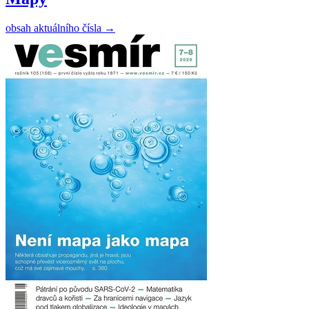
obsah aktuálního čísla
→