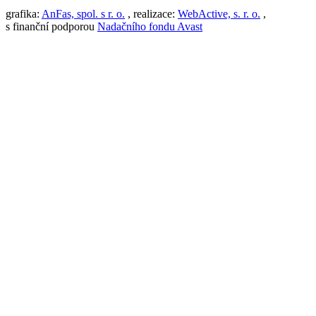
grafika:
AnFas, spol. s r. o.
, realizace:
WebActive, s. r. o.
,
s finanční podporou
Nadačního fondu Avast