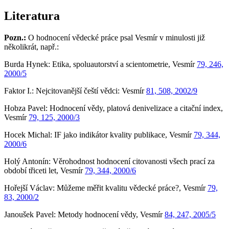
Literatura
Pozn.:
O hodnocení vědecké práce psal Vesmír v minulosti již
několikrát, např.:
Burda Hynek: Etika, spoluautorství a scientometrie, Vesmír
79, 246,
2000/5
Faktor I.: Nejcitovanější čeští vědci: Vesmír
81, 508, 2002/9
Hobza Pavel: Hodnocení vědy, platová denivelizace a citační index,
Vesmír
79, 125, 2000/3
Hocek Michal: IF jako indikátor kvality publikace, Vesmír
79, 344,
2000/6
Holý Antonín: Věrohodnost hodnocení citovanosti všech prací za
období třiceti let, Vesmír
79, 344, 2000/6
Hořejší Václav: Můžeme měřit kvalitu vědecké práce?, Vesmír
79,
83, 2000/2
Janoušek Pavel: Metody hodnocení vědy, Vesmír
84, 247, 2005/5