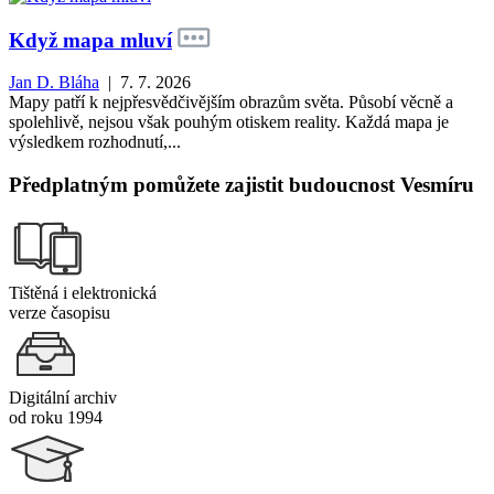
Když mapa mluví
Jan D. Bláha
| 7. 7. 2026
Mapy patří k nejpřesvědčivějším obrazům světa. Působí věcně a
spolehlivě, nejsou však pouhým otiskem reality. Každá mapa je
výsledkem rozhodnutí,...
Předplatným pomůžete zajistit budoucnost Vesmíru
Tištěná i elektronická
verze časopisu
Digitální archiv
od roku 1994