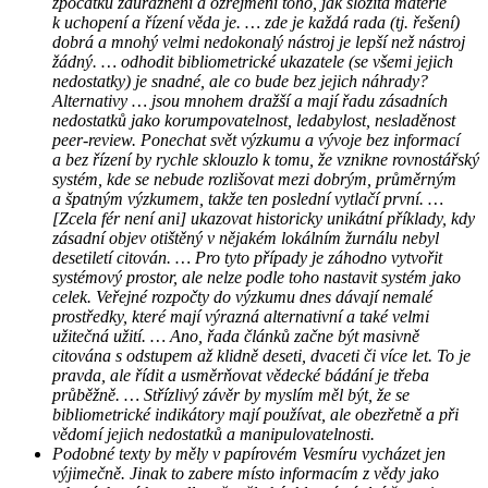
zpočátku zdůraznění a ozřejmění toho, jak složitá matérie
k uchopení a řízení věda je. … zde je každá rada (tj. řešení)
dobrá a mnohý velmi nedokonalý nástroj je lepší než nástroj
žádný. … odhodit bibliometrické ukazatele (se všemi jejich
nedostatky) je snadné, ale co bude bez jejich náhrady?
Alternativy … jsou mnohem dražší a mají řadu zásadních
nedostatků jako korumpovatelnost, ledabylost, nesladěnost
peer-review. Ponechat svět výzkumu a vývoje bez informací
a bez řízení by rychle sklouzlo k tomu, že vznikne rovnostářský
systém, kde se nebude rozlišovat mezi dobrým, průměrným
a špatným výzkumem, takže ten poslední vytlačí první. …
[Zcela fér není ani] ukazovat historicky unikátní příklady, kdy
zásadní objev otištěný v nějakém lokálním žurnálu nebyl
desetiletí citován. … Pro tyto případy je záhodno vytvořit
systémový prostor, ale nelze podle toho nastavit systém jako
celek. Veřejné rozpočty do výzkumu dnes dávají nemalé
prostředky, které mají výrazná alternativní a také velmi
užitečná užití. … Ano, řada článků začne být masivně
citována s odstupem až klidně deseti, dvaceti či více let. To je
pravda, ale řídit a usměrňovat vědecké bádání je třeba
průběžně. … Střízlivý závěr by myslím měl být, že se
bibliometrické indikátory mají používat, ale obezřetně a při
vědomí jejich nedostatků a manipulovatelnosti.
Podobné texty by měly v papírovém Vesmíru vycházet jen
výjimečně. Jinak to zabere místo informacím z vědy jako