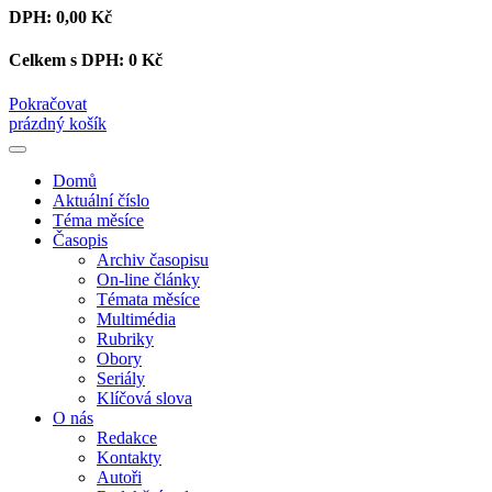
DPH:
0,00 Kč
Celkem s DPH:
0 Kč
Pokračovat
prázdný košík
Domů
Aktuální číslo
Téma měsíce
Časopis
Archiv časopisu
On-line články
Témata měsíce
Multimédia
Rubriky
Obory
Seriály
Klíčová slova
O nás
Redakce
Kontakty
Autoři