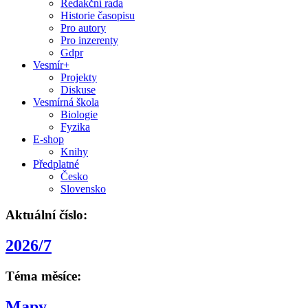
Redakční rada
Historie časopisu
Pro autory
Pro inzerenty
Gdpr
Vesmír+
Projekty
Diskuse
Vesmírná škola
Biologie
Fyzika
E-shop
Knihy
Předplatné
Česko
Slovensko
Aktuální číslo:
2026/7
Téma měsíce:
Mapy