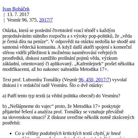
Ivan Boháček
| 13. 7. 2017
| Vesmír 96, 375,
2017/7
Otázka, která se poslední čtvrtstoletí vrací téměř s každým
projednáváním státního rozpočtu a s výroky pop-politiků, že „věda
je černá díra na peníze“. V odpovědi na otázku nedošla ke shodě ani
samotná vědecká komunita. A když další aktéři spojení s komerční
sférou viděli příležitost k možnému nasměrování veřejných
prostředků, diskusi zamlžilo prolínání pojmů věda, výzkum
základní, orientovaný či aplikovaný. „Kafemlejnek“ prošel několika
modifikacemi, až ho nakonec nahradila Metodika 17+.
Text prof. Lubomíra Tomášky (Vesmír
96, 450, 2017/7
) vyvolal
diskusi i v redakční radě Vesmíru. Šlo o dvě otázky:
a) Patří tento typ textů (a vědní politika obecně) do Vesmíru?
b) „Nešlápneme do vajec“ proto, že Metodika 17+ poskytuje
přijatelné řešení a analýza prof. Tomášky se vztahuje převážně
na slovenskou situaci? Z diskuse uveďme několik notně zkrácených
postřehů:
Co u většiny podobných kritických textů chybí, je hned