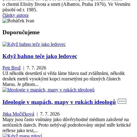
o chemii Elixíry života a smrti (Albatros, Praha 1976). Ve Vesmíru
působí od r. 1985.
články autora
Doporučujeme
Když bahno teče jako ledovec
Petr Brož
| 7. 7. 2026
Už několik desetiletí si věda láme hlavu nad zvláštními, několik
desítek metrů vysokými kopci rozesetými po různých částech
Marsu. Je přitom...
Ideologie v mapách, mapy v rukách ideologů
Jitka Močičková
| 7. 7. 2026
Mapy jsou často vnímány jako důvěryhodné médium založené na
seriózních datech. Proto nebývají podrobovány stejné míře kritické
reflexe jako text,...