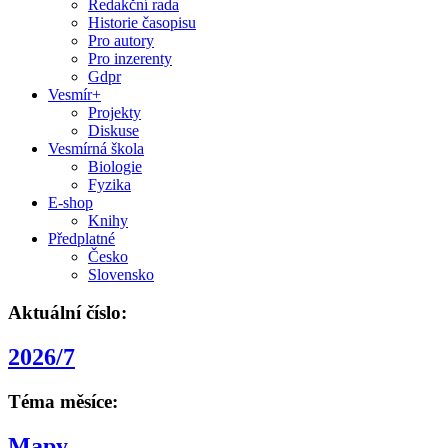
Redakční rada
Historie časopisu
Pro autory
Pro inzerenty
Gdpr
Vesmír+
Projekty
Diskuse
Vesmírná škola
Biologie
Fyzika
E-shop
Knihy
Předplatné
Česko
Slovensko
Aktuální číslo:
2026/7
Téma měsíce:
Mapy