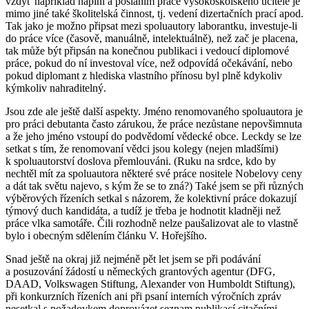
vždyť například náplní a posláním práce vysokoškolského učitele je
mimo jiné také školitelská činnost, tj. vedení dizertačních prací apod.
Tak jako je možno připsat mezi spoluautory laborantku, investuje-li
do práce více (časově, manuálně, intelektuálně), než zač je placena,
tak může být připsán na konečnou publikaci i vedoucí diplomové
práce, pokud do ní investoval více, než odpovídá očekávání, nebo
pokud diplomant z hlediska vlastního přínosu byl plně kdykoliv
kýmkoliv nahraditelný.
Jsou zde ale ještě další aspekty. Jméno renomovaného spoluautora je
pro práci debutanta často zárukou, že práce nezůstane nepovšimnuta
a že jeho jméno vstoupí do podvědomí vědecké obce. Leckdy se lze
setkat s tím, že renomovaní vědci jsou kolegy (nejen mladšími)
k spoluautorství doslova přemlouváni. (Ruku na srdce, kdo by
nechtěl mít za spoluautora některé své práce nositele Nobelovy ceny
a dát tak světu najevo, s kým že se to zná?) Také jsem se při různých
výběrových řízeních setkal s názorem, že kolektivní práce dokazují
týmový duch kandidáta, a tudíž je třeba je hodnotit kladněji než
práce vlka samotáře. Čili rozhodně nelze paušalizovat ale to vlastně
bylo i obecným sdělením článku V. Hořejšího.
Snad ještě na okraj již nejméně pět let jsem se při podávání
a posuzování žádostí u německých grantových agentur (DFG,
DAAD, Volkswagen Stiftung, Alexander von Humboldt Stiftung),
při konkurzních řízeních ani při psaní interních výročních zpráv
nesetkal s požadovkem doprovázet seznam publikací citačními