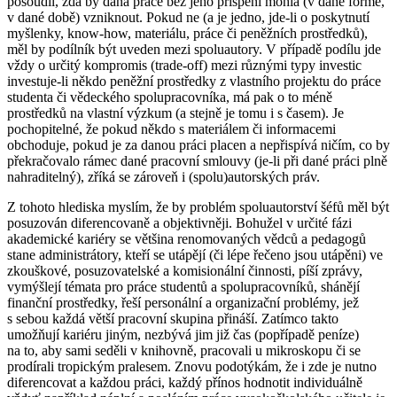
posoudil, zda by daná práce bez jeho přispění mohla (v dané formě,
v dané době) vzniknout. Pokud ne (a je jedno, jde-li o poskytnutí
myšlenky, know-how, materiálu, práce či peněžních prostředků),
měl by podílník být uveden mezi spoluautory. V případě podílu jde
vždy o určitý kompromis (trade-off) mezi různými typy investic
investuje-li někdo peněžní prostředky z vlastního projektu do práce
studenta či vědeckého spolupracovníka, má pak o to méně
prostředků na vlastní výzkum (a stejně je tomu i s časem). Je
pochopitelné, že pokud někdo s materiálem či informacemi
obchoduje, pokud je za danou práci placen a nepřispívá ničím, co by
překračovalo rámec dané pracovní smlouvy (je-li při dané práci plně
nahraditelný), zříká se zároveň i (spolu)autorských práv.
Z tohoto hlediska myslím, že by problém spoluautorství šéfů měl být
posuzován diferencovaně a objektivněji. Bohužel v určité fázi
akademické kariéry se většina renomovaných vědců a pedagogů
stane administrátory, kteří se utápějí (či lépe řečeno jsou utápěni) ve
zkouškové, posuzovatelské a komisionální činnosti, píší zprávy,
vymýšlejí témata pro práce studentů a spolupracovníků, shánějí
finanční prostředky, řeší personální a organizační problémy, jež
s sebou každá větší pracovní skupina přináší. Zatímco takto
umožňují kariéru jiným, nezbývá jim již čas (popřípadě peníze)
na to, aby sami seděli v knihovně, pracovali u mikroskopu či se
prodírali tropickým pralesem. Znovu podotýkám, že i zde je nutno
diferencovat a každou práci, každý přínos hodnotit individuálně