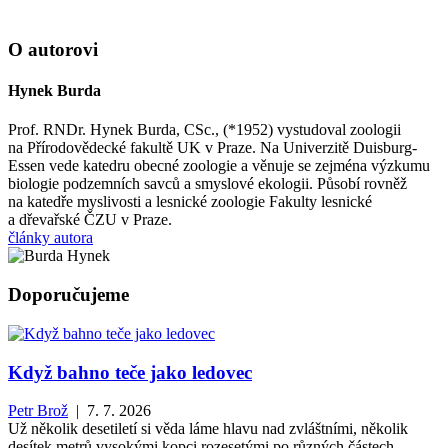
O autorovi
Hynek Burda
Prof. RNDr. Hynek Burda, CSc., (*1952) vystudoval zoologii
na Přírodovědecké fakultě UK v Praze. Na Univerzitě Duisburg-
Essen vede katedru obecné zoologie a věnuje se zejména výzkumu
biologie podzemních savců a smyslové ekologii. Působí rovněž
na katedře myslivosti a lesnické zoologie Fakulty lesnické
a dřevařské ČZU v Praze.
články autora
Doporučujeme
Když bahno teče jako ledovec
Petr Brož
| 7. 7. 2026
Už několik desetiletí si věda láme hlavu nad zvláštními, několik
desítek metrů vysokými kopci rozesetými po různých částech