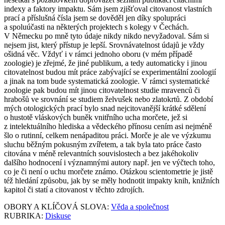
indexy a faktory impaktu. Sám jsem zjišťoval citovanost vlastních
prací a příslušná čísla jsem se dověděl jen díky spolupráci
a spoluúčasti na některých projektech s kolegy v Čechách.
V Německu po mně tyto údaje nikdy nikdo nevyžadoval. Sám si
nejsem jist, který přístup je lepší. Srovnávatelnost údajů je vždy
ošidná věc. Vždyť i v rámci jednoho oboru (v mém případě
zoologie) je zřejmé, že jiné publikum, a tedy automaticky i jinou
citovatelnost budou mít práce zabývající se experimentální zoologií
a jinak na tom bude systematická zoologie. V rámci systematické
zoologie pak budou mít jinou citovatelnost studie mravenců či
hrabošů ve srovnání se studiem želvušek nebo zlatokrtů. Z období
mých otologických prací bylo snad nejcitovanější krátké sdělení
o hustotě vláskových buněk vnitřního ucha morčete, jež si
z intelektuálního hlediska a vědeckého přínosu cením asi nejméně
šlo o rutinní, celkem nenápaditou práci. Morče je ale ve výzkumu
sluchu běžným pokusným zvířetem, a tak byla tato práce často
citována v méně relevantních souvislostech a bez jakéhokoliv
dalšího hodnocení i významnými autory např. jen ve výčtech toho,
co je či není o uchu morčete známo. Otázkou scientometrie je jistě
též hledání způsobu, jak by se měly hodnotit impakty knih, knižních
kapitol či statí a citovanost v těchto zdrojích.
OBORY A KLÍČOVÁ SLOVA:
Věda a společnost
RUBRIKA:
Diskuse