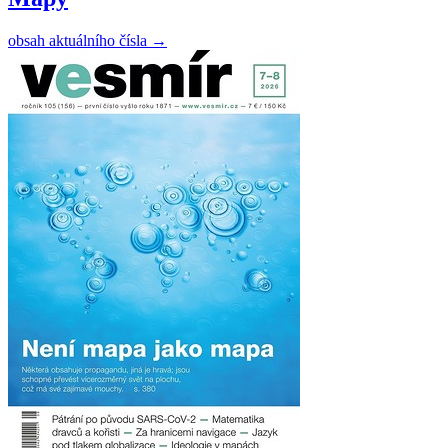
obsah aktuálního čísla
→