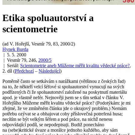
Etika spoluautorství a
scientometrie
(ad V. Hořejší, Vesmír 79, 83, 2000/2)
Hynek Burda
| 5. 5. 2000
| Vesmír 79, 246,
2000/5
| Seriál:
Scientometrie aneb Můžeme měřit kvalitu vědecké práce?
,
2. díl
(
Předchozí
–
Následující
)
Poměrně často se setkávám s narážkami (většinou z českých řad)
na to, že někteří velcí šéfové si spoluautorství vynucují na svých
podřízených či že spoluautorství založené na poskytnutí materiálu
apod. je vlastně nefér. Nejnověji jsem se s tím setkal v článku V.
Hořejšího
Můžeme měřit kvalitu vědecké práce?
(Podotýkám: je mi
zřejmé, že ve zmíněném článku jde o okrajový problém.) Nemám
potřebu ozývat se a obhajovat coby příslovečná potrefená husa;
necítím se být velkým šéfem a pod práce, na nichž nenesu
odpovídající podíl, se nepodepisuji. Budiž ponecháno
na (sebe)kritické úvaze a morálce jednoho každého, aby sám