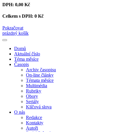
DPH:
0,00 Kč
Celkem s DPH:
0 Kč
Pokračovat
prázdný košík
Domů
Aktuální číslo
Téma měsíce
Časopis
Archiv časopisu
On-line články
Témata měsíce
Multimédia
Rubriky
Obory
Seriály
Klíčová slova
O nás
Redakce
Kontakty
Autoři