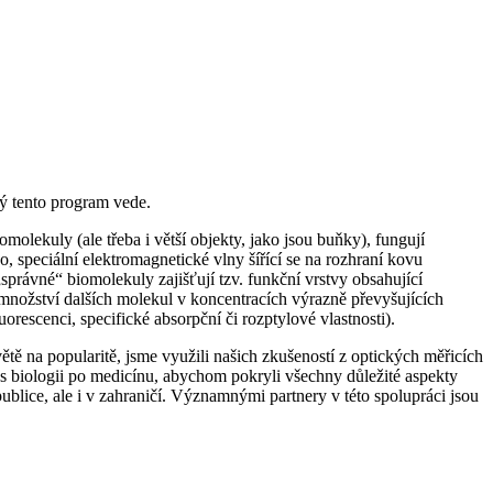
ý tento program vede.
molekuly (ale třeba i větší objekty, jako jsou buňky), fungují
peciální elektromagnetické vlny šířící se na rozhraní kovu
správné“ biomolekuly zajišťují tzv. funkční vrstvy obsahující
é množství dalších molekul v koncentracích výrazně převyšujících
orescenci, specifické absorpční či rozptylové vlastnosti).
tě na popularitě, jsme využili našich zkušeností z optických měřicích
es biologii po medicínu, abychom pokryli všechny důležité aspekty
ublice, ale i v zahraničí. Významnými partnery v této spolupráci jsou