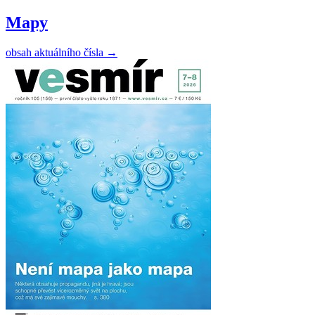
Mapy
obsah aktuálního čísla
→