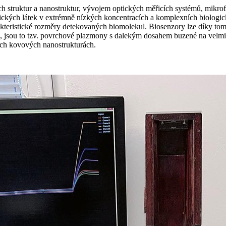
ruktur a nanostruktur, vývojem optických měřicích systémů, mikroflui
ckých látek v extrémně nízkých koncentracích a komplexních biologick
eristické rozměry detekovaných biomolekul. Biosenzory lze díky tomu
terie, jsou to tzv. povrchové plazmony s dalekým dosahem buzené na ve
ích kovových nanostrukturách.