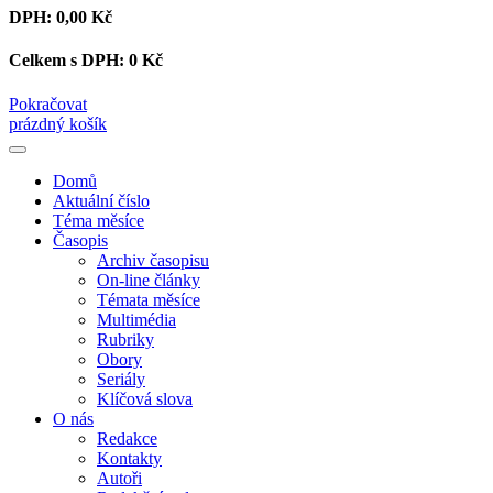
DPH:
0,00 Kč
Celkem s DPH:
0 Kč
Pokračovat
prázdný košík
Domů
Aktuální číslo
Téma měsíce
Časopis
Archiv časopisu
On-line články
Témata měsíce
Multimédia
Rubriky
Obory
Seriály
Klíčová slova
O nás
Redakce
Kontakty
Autoři