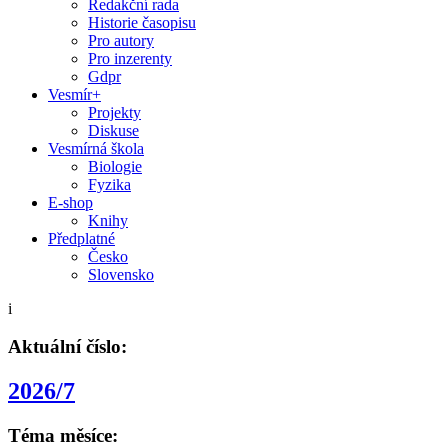
Redakční rada
Historie časopisu
Pro autory
Pro inzerenty
Gdpr
Vesmír+
Projekty
Diskuse
Vesmírná škola
Biologie
Fyzika
E-shop
Knihy
Předplatné
Česko
Slovensko
i
Aktuální číslo:
2026/7
Téma měsíce: