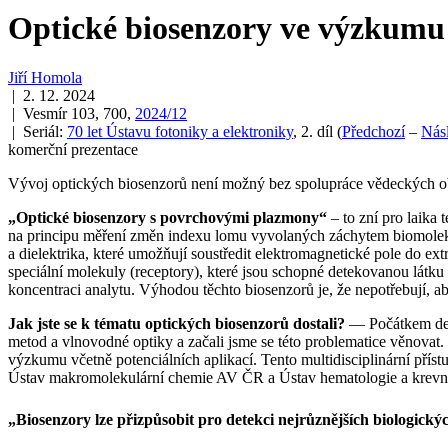
Optické biosenzory ve výzkumu 
Jiří Homola
| 2. 12. 2024
| Vesmír 103, 700,
2024/12
| Seriál:
70 let Ústavu fotoniky a elektroniky
, 2. díl
(
Předchozí
–
Násl
komerční prezentace
Vývoj optických biosenzorů není možný bez spolupráce vědeckých obo
„Optické biosenzory s povrchovými plazmony“
– to zní pro laika 
na principu měření změn indexu lomu vyvolaných záchytem biomolekul
a dielektrika, které umožňují soustředit elektromagnetické pole do ex
speciální molekuly (receptory), které jsou schopné detekovanou látku 
koncentraci analytu. Výhodou těchto biosenzorů je, že nepotřebují, ab
Jak jste se k tématu optických biosenzorů dostali?
— Počátkem devad
metod a vlnovodné optiky a začali jsme se této problematice věnovat
výzkumu včetně potenciálních aplikací. Tento multidisciplinární příst
Ústav makromolekulární chemie AV ČR a Ústav hematologie a krevní
„Biosenzory lze přizpůsobit pro detekci nejrůznějších biologickýc