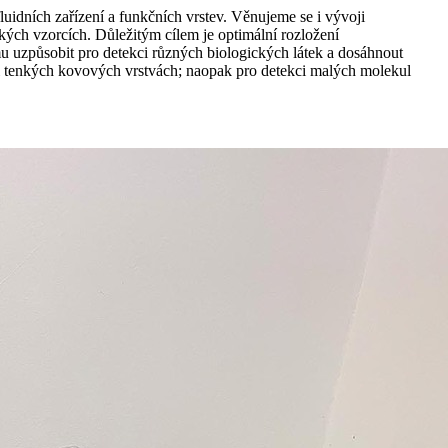
dních zařízení a funkčních vrstev. Věnujeme se i vývoji
ých vzorcích. Důležitým cílem je optimální rozložení
 uzpůsobit pro detekci různých biologických látek a dosáhnout
lmi tenkých kovových vrstvách; naopak pro detekci malých molekul