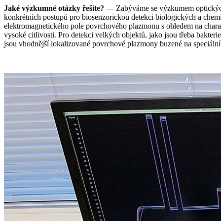
Jaké výzkumné otázky řešíte?
— Zabýváme se výzkumem optických st
konkrétních postupů pro biosenzorickou detekci biologických a chemi
elektromagnetického pole povrchového plazmonu s ohledem na charakt
vysoké citlivosti. Pro detekci velkých objektů, jako jsou třeba bak
jsou vhodnější lokalizované povrchové plazmony buzené na speciáln