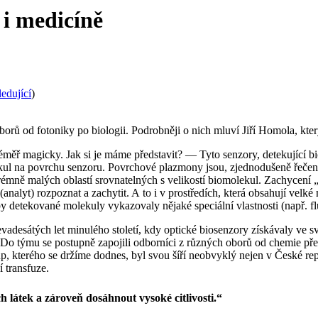
i medicíně
edující
)
rů od fotoniky po biologii. Podrobněji o nich mluví Jiří Homola, kter
téměř magicky. Jak si je máme představit? — Tyto senzory, detekující bio
 na povrchu senzoru. Povrchové plazmony jsou, zjednodušeně řečeno, s
trémně malých oblastí srovnatelných s velikostí biomolekul. Zachycení „
(analyt) rozpoznat a zachytit. A to i v prostředích, která obsahují velk
y detekované molekuly vykazovaly nějaké speciální vlastnosti (např. flu
esátých let minulého století, kdy optické biosenzory získávaly ve svě
. Do týmu se postupně zapojili odborníci z různých oborů od chemie př
up, kterého se držíme dodnes, byl svou šíří neobvyklý nejen v České rep
 transfuze.
h látek a zároveň dosáhnout vysoké citlivosti.“