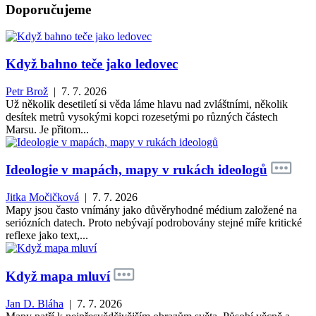
Doporučujeme
Když bahno teče jako ledovec
Petr Brož
| 7. 7. 2026
Už několik desetiletí si věda láme hlavu nad zvláštními, několik
desítek metrů vysokými kopci rozesetými po různých částech
Marsu. Je přitom...
Ideologie v mapách, mapy v rukách ideologů
Jitka Močičková
| 7. 7. 2026
Mapy jsou často vnímány jako důvěryhodné médium založené na
seriózních datech. Proto nebývají podrobovány stejné míře kritické
reflexe jako text,...
Když mapa mluví
Jan D. Bláha
| 7. 7. 2026