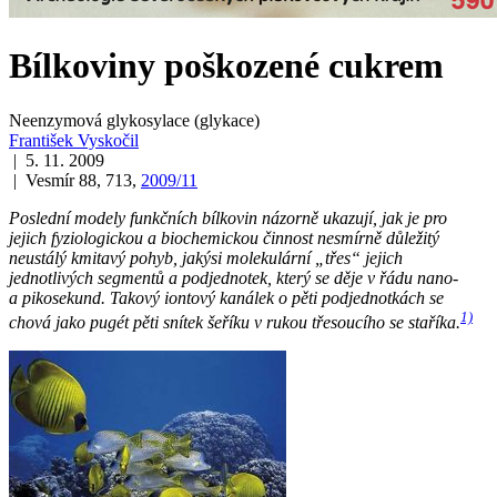
Bílkoviny poškozené cukrem
Neenzymová glykosylace (glykace)
František Vyskočil
| 5. 11. 2009
| Vesmír 88, 713,
2009/11
Poslední modely funkčních bílkovin názorně ukazují, jak je pro
jejich fyziologickou a biochemickou činnost nesmírně důležitý
neustálý kmitavý pohyb, jakýsi molekulární „třes“ jejich
jednotlivých segmentů a podjednotek, který se děje v řádu nano-
a pikosekund. Takový iontový kanálek o pěti podjednotkách se
1)
chová jako pugét pěti snítek šeříku v rukou třesoucího se staříka.