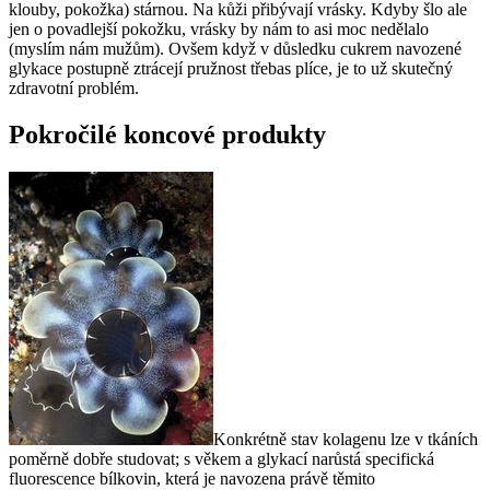
klouby, pokožka) stárnou. Na kůži přibývají vrásky. Kdyby šlo ale
jen o povadlejší pokožku, vrásky by nám to asi moc nedělalo
(myslím nám mužům). Ovšem když v důsledku cukrem navozené
glykace postupně ztrácejí pružnost třebas plíce, je to už skutečný
zdravotní problém.
Pokročilé koncové produkty
Konkrétně stav kolagenu lze v tkáních
poměrně dobře studovat; s věkem a glykací narůstá specifická
fluorescence bílkovin, která je navozena právě těmito