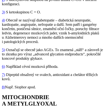
konfiguraci.
3)
S ketoskupinou C = O.
4)
Obecně se nazývají diabetopatie – diabetická neuropatie,
kardiopatie, angiopatie, nefropatie a další. Sem patří i gangrény
končetin, poničená sítnice, zmatnění oční čočky, poruchy filtrace
ledvin, degenerace mozkových jader, vznik b-amyloidních plaků
u Alzheimerovy nemoci a mnoho dalších onemocnění
i patologických procesů.
5)
Označují se obecně jako AGEs. To znamená „stáří“ a zároveň je
to zkratka pro výraz „advanced glycation endproducts“, pokročilé
koncové produkty glykace.
6)
Například cévní mozková příhoda.
7)
Dipeptid obsažený ve svalech, antioxidant a chelátor těžkých
kovů.
8)
Např. Siophor apod.
MITOCHONDRIE
A METYLGLYOXAL