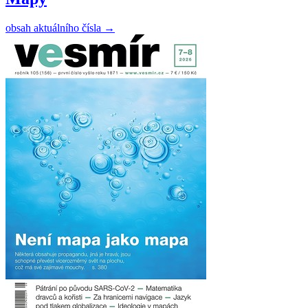
obsah aktuálního čísla
→