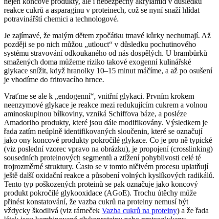
nejen koncové produkty, ale i nebezpečný akrylamid v důsledku
reakce cukrů a asparaginu v proteinech, což se nyní snaží hlídat
potravinářští chemici a technologové.
Je zajímavé, že malým dětem zpočátku tmavé kůrky nechutnají. Až
později se po nich můžou „utlouct“ v důsledku pochutinového
systému stravování odkoukaného od nás dospělých. U brambůrků
smažených doma můžeme riziko takové exogenní kulinářské
glykace snížit, když hranolky 10–15 minut máčíme, a až po osušení
je vhodíme do fritovacího hrnce.
Vraťme se ale k „endogenní“, vnitřní glykaci. Prvním krokem
neenzymové glykace je reakce mezi redukujícím cukrem a volnou
aminoskupinou bílkoviny, vzniká Schiffova báze, a posléze
Amadoriho produkty, které jsou dále modifikovány. Výsledkem je
řada zatím neúplně identifikovaných sloučenin, které se označují
jako ony koncové produkty pokročilé glykace. Co je pro ně typické
(viz poslední vzorec vpravo na obrázku), je propojení (crosslinking)
sousedních proteinových segmentů a ztížení pohyblivosti celé té
trojrozměrné struktury. Často se v tomto ničivém procesu uplatňují
ještě další oxidační reakce a působení volných kyslíkových radikálů.
Tento typ poškozených proteinů se pak označuje jako koncový
produkt pokročilé glykooxidace (AGoE). Trochu útěchy může
přinést konstatování, že vazba cukrů na proteiny nemusí být
vždycky škodlivá (viz rámeček
Vazba cukrů na proteiny
) a že řada