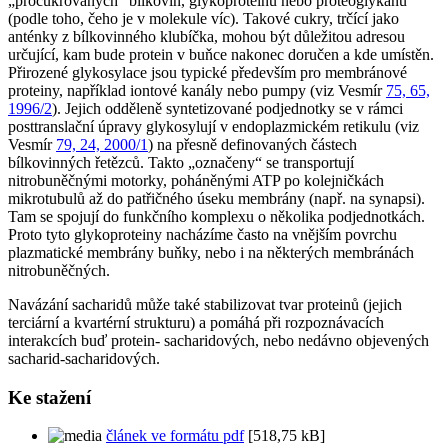
„procukrovaných“ bílkovin, glykoproteinů nebo proteoglykanů
(podle toho, čeho je v molekule víc). Takové cukry, trčící jako
anténky z bílkovinného klubíčka, mohou být důležitou adresou
určující, kam bude protein v buňce nakonec doručen a kde umístěn.
Přirozené glykosylace jsou typické především pro membránové
proteiny, například iontové kanály nebo pumpy (viz Vesmír
75, 65,
1996/2
). Jejich odděleně syntetizované podjednotky se v rámci
posttranslační úpravy glykosylují v endoplazmickém retikulu (viz
Vesmír
79, 24, 2000/1
) na přesně definovaných částech
bílkovinných řetězců. Takto „označeny“ se transportují
nitrobuněčnými motorky, poháněnými ATP po kolejničkách
mikrotubulů až do patřičného úseku membrány (např. na synapsi).
Tam se spojují do funkčního komplexu o několika podjednotkách.
Proto tyto glykoproteiny nacházíme často na vnějším povrchu
plazmatické membrány buňky, nebo i na některých membránách
nitrobuněčných.
Navázání sacharidů může také stabilizovat tvar proteinů (jejich
terciární a kvartérní strukturu) a pomáhá při rozpoznávacích
interakcích buď protein- sacharidových, nebo nedávno objevených
sacharid-sacharidových.
Ke stažení
článek ve formátu pdf
[518,75 kB]