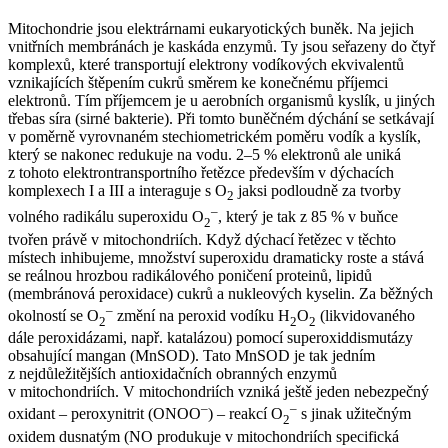
Mitochondrie jsou elektrárnami eukaryotických buněk. Na jejich
vnitřních membránách je kaskáda enzymů. Ty jsou seřazeny do čtyř
komplexů, které transportují elektrony vodíkových ekvivalentů
vznikajících štěpením cukrů směrem ke konečnému příjemci
elektronů. Tím příjemcem je u aerobních organismů kyslík, u jiných
třebas síra (sirné bakterie). Při tomto buněčném dýchání se setkávají
v poměrně vyrovnaném stechiometrickém poměru vodík a kyslík,
který se nakonec redukuje na vodu. 2–5 % elektronů ale uniká
z tohoto elektrontransportního řetězce především v dýchacích
komplexech I a III a interaguje s O
jaksi podloudně za tvorby
2
–
volného radikálu superoxidu O
, který je tak z 85 % v buňce
2
tvořen právě v mitochondriích. Když dýchací řetězec v těchto
místech inhibujeme, množství superoxidu dramaticky roste a stává
se reálnou hrozbou radikálového poničení proteinů, lipidů
(membránová peroxidace) cukrů a nukleových kyselin. Za běžných
–
okolností se O
změní na peroxid vodíku H
O
(likvidovaného
2
2
2
dále peroxidázami, např. katalázou) pomocí superoxiddismutázy
obsahující mangan (MnSOD). Tato MnSOD je tak jedním
z nejdůležitějších antioxidačních obranných enzymů
v mitochondriích. V mitochondriích vzniká ještě jeden nebezpečný
–
–
oxidant – peroxynitrit (ONOO
) – reakcí O
s jinak užitečným
2
oxidem dusnatým (NO produkuje v mitochondriích specifická