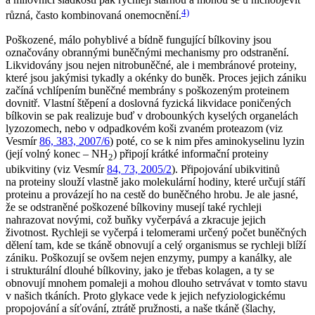
4)
různá, často kombinovaná onemocnění.
Poškozené, málo pohyblivé a bídně fungující bílkoviny jsou
označovány obrannými buněčnými mechanismy pro odstranění.
Likvidovány jsou nejen nitrobuněčné, ale i membránové proteiny,
které jsou jakýmisi tykadly a okénky do buněk. Proces jejich zániku
začíná vchlípením buněčné membrány s poškozeným proteinem
dovnitř. Vlastní štěpení a doslovná fyzická likvidace poničených
bílkovin se pak realizuje buď v drobounkých kyselých organelách
lyzozomech, nebo v odpadkovém koši zvaném proteazom (viz
Vesmír
86, 383, 2007/6
) poté, co se k nim přes aminokyselinu lyzin
(její volný konec – NH
) připojí krátké informační proteiny
2
ubikvitiny (viz Vesmír
84, 73, 2005/2
). Připojování ubikvitinů
na proteiny slouží vlastně jako molekulární hodiny, které určují stáří
proteinu a provázejí ho na cestě do buněčného hrobu. Je ale jasné,
že se odstraněné poškozené bílkoviny musejí také rychleji
nahrazovat novými, což buňky vyčerpává a zkracuje jejich
životnost. Rychleji se vyčerpá i telomerami určený počet buněčných
dělení tam, kde se tkáně obnovují a celý organismus se rychleji blíží
zániku. Poškozují se ovšem nejen enzymy, pumpy a kanálky, ale
i strukturální dlouhé bílkoviny, jako je třebas kolagen, a ty se
obnovují mnohem pomaleji a mohou dlouho setrvávat v tomto stavu
v našich tkáních. Proto glykace vede k jejich nefyziologickému
propojování a síťování, ztrátě pružnosti, a naše tkáně (šlachy,