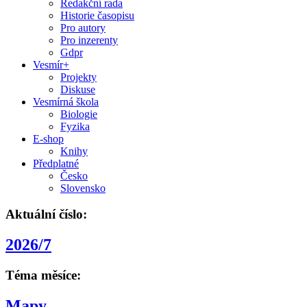
Redakční rada
Historie časopisu
Pro autory
Pro inzerenty
Gdpr
Vesmír+
Projekty
Diskuse
Vesmírná škola
Biologie
Fyzika
E-shop
Knihy
Předplatné
Česko
Slovensko
Aktuální číslo:
2026/7
Téma měsíce:
Mapy