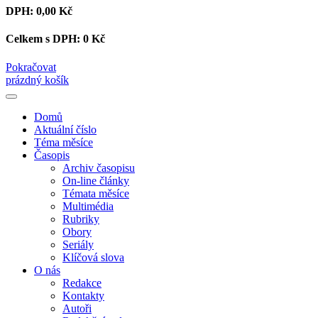
DPH:
0,00 Kč
Celkem s DPH:
0 Kč
Pokračovat
prázdný košík
Domů
Aktuální číslo
Téma měsíce
Časopis
Archiv časopisu
On-line články
Témata měsíce
Multimédia
Rubriky
Obory
Seriály
Klíčová slova
O nás
Redakce
Kontakty
Autoři