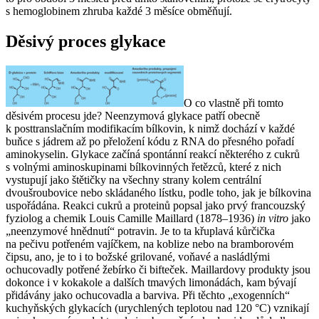
s hemoglobinem zhruba každé 3 měsíce obměňují.
Děsivý proces glykace
O co vlastně při tomto
děsivém procesu jde? Neenzymová glykace patří obecně
k posttranslačním modifikacím bílkovin, k nimž dochází v každé
buňce s jádrem až po přeložení kódu z RNA do přesného pořadí
aminokyselin. Glykace začíná spontánní reakcí některého z cukrů
s volnými aminoskupinami bílkovinných řetězců, které z nich
vystupují jako štětičky na všechny strany kolem centrální
dvoušroubovice nebo skládaného lístku, podle toho, jak je bílkovina
uspořádána. Reakci cukrů a proteinů popsal jako prvý francouzský
fyziolog a chemik Louis Camille Maillard (1878–1936)
in vitro
jako
„neenzymové hnědnutí“ potravin. Je to ta křuplavá kůrčička
na pečivu potřeném vajíčkem, na koblize nebo na bramborovém
čipsu, ano, je to i to božské grilované, voňavé a nasládlými
ochucovadly potřené žebírko či bifteček. Maillardovy produkty jsou
dokonce i v kokakole a dalších tmavých limonádách, kam bývají
přidávány jako ochucovadla a barviva. Při těchto „exogenních“
kuchyňských glykacích (urychlených teplotou nad 120 °C) vznikají