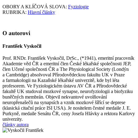
OBORY A KLÍČOVÁ SLOVA:
Fyziologie
RUBRIKA:
Hlavní články
O autorovi
František Vyskočil
Prof. RNDr. František Vyskočil, DrSc., (*1941), emeritní pracovník
Akademie věd ČR a emeritní člen České lékařské společnosti JEP,
člen Učené společnosti ČR a The Physiological Society (Londýn
a Cambridge) absolvoval Přírodovědeckou fakultu UK v Praze
a farmakologii na Kazaňské lékařské univerzitě, kde byl léta
profesorem. Ve Fyziologickém ústavu AV ČR a Přírodovědecké
fakultě UK studoval mozkové synapse, neurofyziologii a biofyziku
buněčných membrán. Objevil nekvantové uvolňování
neuropřenašečů na synapsích a vznik mozkové šířící se deprese
(klasická citační práce ISI USA). Je nositelem čestné medaile J. E.
Purkyně, medaile Senátu ČR, ceny Josefa Hlávky a rektora Karlovy
univerzity.
články autora