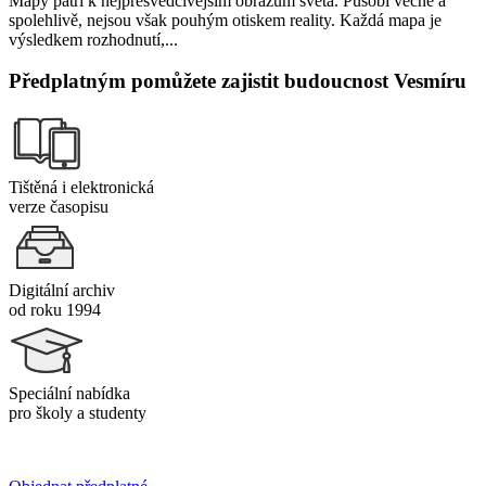
Mapy patří k nejpřesvědčivějším obrazům světa. Působí věcně a
spolehlivě, nejsou však pouhým otiskem reality. Každá mapa je
výsledkem rozhodnutí,...
Předplatným pomůžete zajistit budoucnost Vesmíru
Tištěná i elektronická
verze časopisu
Digitální archiv
od roku 1994
Speciální nabídka
pro školy a studenty