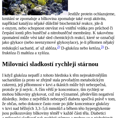
Jestliže protein ochlazujeme,
kmitání se zpomaluje a bílkovina zpomaluje také svoji aktivitu,
například katalýzu nějaké důležité biochemické reakce, jde-li
o enzym, nebo schopnost otevírat svá vnitřní vrátka pro průchod či
čerpání iontů přes buněčné a nitrobuněčné membrány. K takovému
zpomalení může vést také sled chemických reakcí, které se označují
jako glykace (nebo neenzymové glykosylace), je-li přítomen nějaký
2)
3)
redukující sacharid, ať už aldóza,
D-glukóza nebo ketóza,
D-
fruktóza či maltóza a xylóza.
Milovníci sladkostí rychleji stárnou
I když glukóza nepatří z tohoto hlediska k těm nejreaktivnějším
sacharidům (a proto se zřejmě stala prvořadým metabolickým
cukrem), její přítomnost v krvi a tkáních může být nebezpečná,
protože je jí nejvíc. A čím větší je koncentrace, tím rychleji se
mohou bílkoviny glykovat, což má významné, především negativní
důsledky. Jedno z největších nebezpečí diabetu spočívá právě v tom,
že občas, nebo dokonce často roste po jídle koncentrace glukózy
v krvi nad běžných 3,3–5,6 mmolů/l a během této hyperglykemie
jsou poškozovány bílkoviny téměř v každé části těla. Diabetici
a milovníci sladkostí pak rychleji stárnou a mohou se u nichobjevit