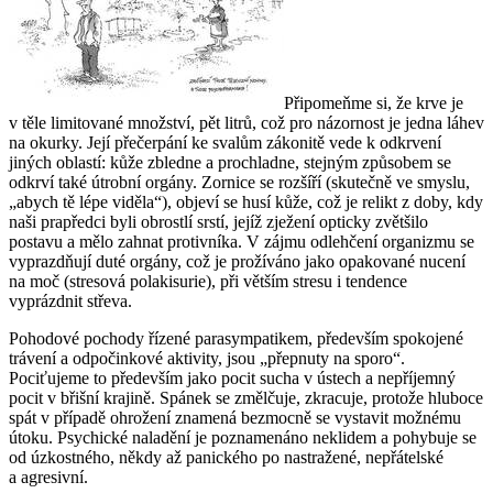
Připomeňme si, že krve je
v těle limitované množství, pět litrů, což pro názornost je jedna láhev
na okurky. Její přečerpání ke svalům zákonitě vede k odkrvení
jiných oblastí: kůže zbledne a prochladne, stejným způsobem se
odkrví také útrobní orgány. Zornice se rozšíří (skutečně ve smyslu,
„abych tě lépe viděla“), objeví se husí kůže, což je relikt z doby, kdy
naši prapředci byli obrostlí srstí, jejíž zježení opticky zvětšilo
postavu a mělo zahnat protivníka. V zájmu odlehčení organizmu se
vyprazdňují duté orgány, což je prožíváno jako opakované nucení
na moč (stresová polakisurie), při větším stresu i tendence
vyprázdnit střeva.
Pohodové pochody řízené parasympatikem, především spokojené
trávení a odpočinkové aktivity, jsou „přepnuty na sporo“.
Pociťujeme to především jako pocit sucha v ústech a nepříjemný
pocit v břišní krajině. Spánek se změlčuje, zkracuje, protože hluboce
spát v případě ohrožení znamená bezmocně se vystavit možnému
útoku. Psychické naladění je poznamenáno neklidem a pohybuje se
od úzkostného, někdy až panického po nastražené, nepřátelské
a agresivní.