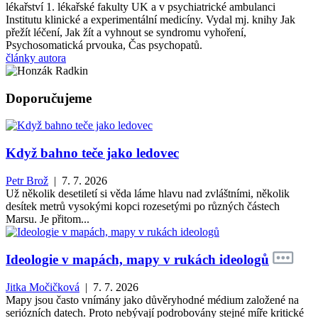
lékařství 1. lékařské fakulty UK a v psychiatrické ambulanci
Institutu klinické a experimentální medicíny. Vydal mj. knihy Jak
přežít léčení, Jak žít a vyhnout se syndromu vyhoření,
Psychosomatická prvouka, Čas psychopatů.
články autora
Doporučujeme
Když bahno teče jako ledovec
Petr Brož
| 7. 7. 2026
Už několik desetiletí si věda láme hlavu nad zvláštními, několik
desítek metrů vysokými kopci rozesetými po různých částech
Marsu. Je přitom...
Ideologie v mapách, mapy v rukách ideologů
Jitka Močičková
| 7. 7. 2026
Mapy jsou často vnímány jako důvěryhodné médium založené na
seriózních datech. Proto nebývají podrobovány stejné míře kritické