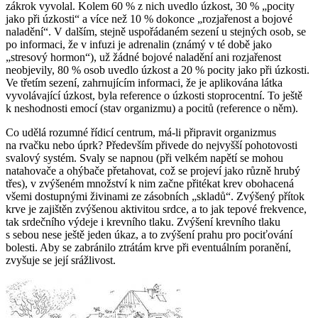
zákrok vyvolal. Kolem 60 % z nich uvedlo úzkost, 30 % „pocity
jako při úzkosti“ a více než 10 % dokonce „rozjařenost a bojové
naladění“. V dalším, stejně uspořádaném sezení u stejných osob, se
po informaci, že v infuzi je adrenalin (známý v té době jako
„stresový hormon“), už žádné bojové naladění ani rozjařenost
neobjevily, 80 % osob uvedlo úzkost a 20 % pocity jako při úzkosti.
Ve třetím sezení, zahrnujícím informaci, že je aplikována látka
vyvolávající úzkost, byla reference o úzkosti stoprocentní. To ještě
k neshodnosti emocí (stav organizmu) a pocitů (reference o něm).
Co udělá rozumné řídicí centrum, má-li připravit organizmus
na rvačku nebo úprk? Především přivede do nejvyšší pohotovosti
svalový systém. Svaly se napnou (při velkém napětí se mohou
natahovače a ohýbače přetahovat, což se projeví jako různě hrubý
třes), v zvýšeném množství k nim začne přitékat krev obohacená
všemi dostupnými živinami ze zásobních „skladů“. Zvýšený přítok
krve je zajištěn zvýšenou aktivitou srdce, a to jak tepové frekvence,
tak srdečního výdeje i krevního tlaku. Zvýšení krevního tlaku
s sebou nese ještě jeden úkaz, a to zvýšení prahu pro pociťování
bolesti. Aby se zabránilo ztrátám krve při eventuálním poranění,
zvyšuje se její srážlivost.