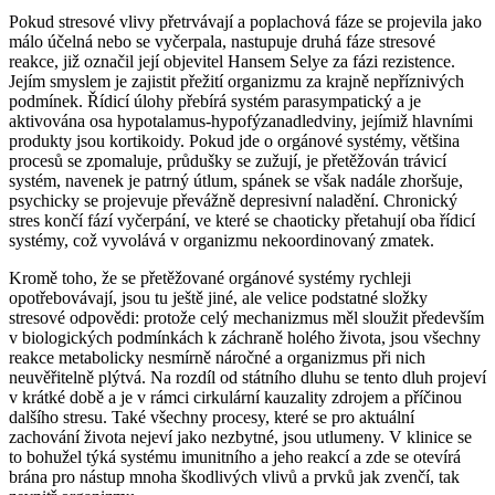
Pokud stresové vlivy přetrvávají a poplachová fáze se projevila jako
málo účelná nebo se vyčerpala, nastupuje druhá fáze stresové
reakce, již označil její objevitel Hansem Selye za fázi rezistence.
Jejím smyslem je zajistit přežití organizmu za krajně nepříznivých
podmínek. Řídicí úlohy přebírá systém parasympatický a je
aktivována osa hypotalamus-hypofýzanadledviny, jejímiž hlavními
produkty jsou kortikoidy. Pokud jde o orgánové systémy, většina
procesů se zpomaluje, průdušky se zužují, je přetěžován trávicí
systém, navenek je patrný útlum, spánek se však nadále zhoršuje,
psychicky se projevuje převážně depresivní naladění. Chronický
stres končí fází vyčerpání, ve které se chaoticky přetahují oba řídicí
systémy, což vyvolává v organizmu nekoordinovaný zmatek.
Kromě toho, že se přetěžované orgánové systémy rychleji
opotřebovávají, jsou tu ještě jiné, ale velice podstatné složky
stresové odpovědi: protože celý mechanizmus měl sloužit především
v biologických podmínkách k záchraně holého života, jsou všechny
reakce metabolicky nesmírně náročné a organizmus při nich
neuvěřitelně plýtvá. Na rozdíl od státního dluhu se tento dluh projeví
v krátké době a je v rámci cirkulární kauzality zdrojem a příčinou
dalšího stresu. Také všechny procesy, které se pro aktuální
zachování života nejeví jako nezbytné, jsou utlumeny. V klinice se
to bohužel týká systému imunitního a jeho reakcí a zde se otevírá
brána pro nástup mnoha škodlivých vlivů a prvků jak zvenčí, tak