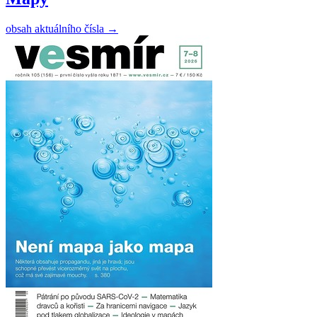
obsah aktuálního čísla
→