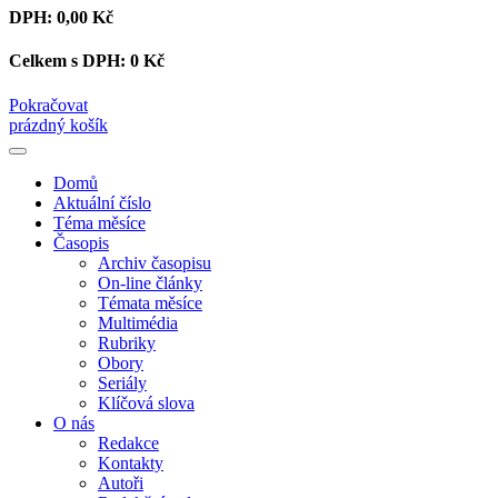
DPH:
0,00 Kč
Celkem s DPH:
0 Kč
Pokračovat
prázdný košík
Domů
Aktuální číslo
Téma měsíce
Časopis
Archiv časopisu
On-line články
Témata měsíce
Multimédia
Rubriky
Obory
Seriály
Klíčová slova
O nás
Redakce
Kontakty
Autoři