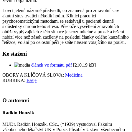
zevnitř organizmu.
Lovci jelenů názorně předvedli, co znamená pro zdravotní stav
akutní stres trvající několik hodin. Klinici pracující
psychosomatickými metodami se setkávají u pacientů denně
s důsledky chronického stresu. Přestože vysvětlení zdravotních
obtíží vyplývajících z této situace je srozumitelné a prosté a řešení
nabízí více než zásah zacílený na poslední články celého kauzálního
řetězce, volání po celostní péči je stále hlasem volajícího na poušti.
Ke stažení
článek ve formátu pdf
[210,19 kB]
OBORY A KLÍČOVÁ SLOVA:
Medicína
RUBRIKA:
Eseje
O autorovi
Radkin Honzák
MUDr. Radkin Honzák, CSc., (*1939) vystudoval Fakultu
všeobecného lékařství UK v Praze. Působí v Ústavu všeobecného