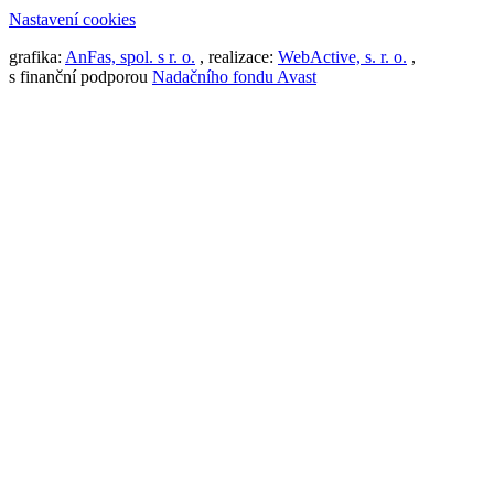
Nastavení cookies
grafika:
AnFas, spol. s r. o.
, realizace:
WebActive, s. r. o.
,
s finanční podporou
Nadačního fondu Avast