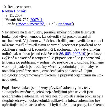
10. Reakce na stres
Radkin Honzák
| 8. 11. 2007
| Vesmír 86, 737,
2007/11
| Seriál:
Emoce v medicíně
, 10. díl
(
Předchozí
)
Vliv emoce na tělesný stav, přesněji změny průběhu tělesných
funkcí pod vlivem emoce, lze odvodit z již prozkoumaných
mechanizmů. V jednom z předchozích dílů jsme uvedli, že u emocí
můžeme rozlišit úroveň stavu nabuzení, tendenci k přiblížení nebo
oddálení a tendenci k soupeření či k spolupráci. Jak v dysfunkční
rodině, tak na lovu jelenů (viz Vesmír
86, 665, 2007/10
) je nabuzení
zvýšené a naladěné k soupeření. V případě jelenů je jednoznačná
tendence po přiblížení, v rodině tyto postoje často oscilují. Nicméně
v obou případech jsou zadány všechny podmínky pro to, aby se
rozběhla první fáze stresu, označená jako poplachová. Jejím
etologicky programovaným úkolem je připravit organizmus na útok
nebo útěk.
Poplachové reakce jsou řízeny převážně adrenergním, tedy
aktivujícím systémem, jehož nejznámějšími představiteli jsou
noradrenalin a adrenalin. Ve více než půl století starém pokusu byla
skupině zdravých dobrovolníků aplikována infuze adrenalinu bez
upřesňující informace a účastníci byli dotázáni na pocity, které tento