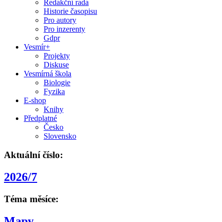
Redakční rada
Historie časopisu
Pro autory
Pro inzerenty
Gdpr
Vesmír+
Projekty
Diskuse
Vesmírná škola
Biologie
Fyzika
E-shop
Knihy
Předplatné
Česko
Slovensko
Aktuální číslo:
2026/7
Téma měsíce:
Mapy