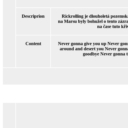
Descriprion
Rickrolling je dlouholetá pozemsk
na Marsu byly bohužel o tento záz
na čase tuto kř
Content
Never gonna give you up Never gon
around and desert you Never gonn
goodbye Never gonna te