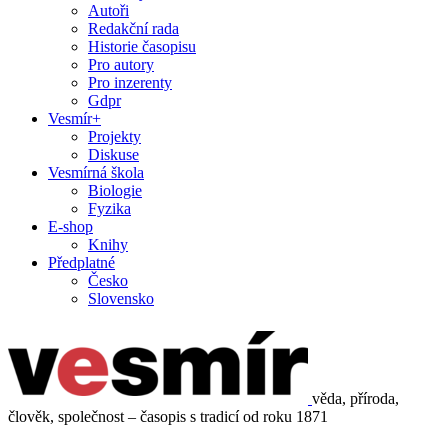
Autoři
Redakční rada
Historie časopisu
Pro autory
Pro inzerenty
Gdpr
Vesmír+
Projekty
Diskuse
Vesmírná škola
Biologie
Fyzika
E-shop
Knihy
Předplatné
Česko
Slovensko
věda, příroda,
člověk, společnost – časopis s tradicí od roku 1871