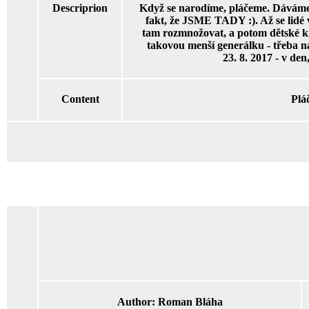
Descriprion
Když se narodíme, pláčeme. Dáváme 
fakt, že JSME TADY :). Až se lidé
tam rozmnožovat, a potom dětské k
takovou menší generálku - třeba 
23. 8. 2017 - v den
Content
Pláč
Author:
Roman Bláha