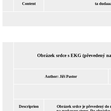
Content
ta dudaa
Obrázek srdce s EKG (převedený na
Author:
Jiří Pastor
Descriprion
Obrázek srdce je převedený do 
na zvukovou stopu. Do obrázku 