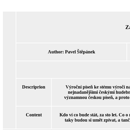
Za
Author:
Pavel Štěpánek
Descriprion
Výroční píseň ke stému výročí n
nejnadanějšími českými hudební
významnou českou píseň, a proto j
Content
Kdo ví co bude stát, za sto let. Co 
taky budou si umět zpívat, a tančit