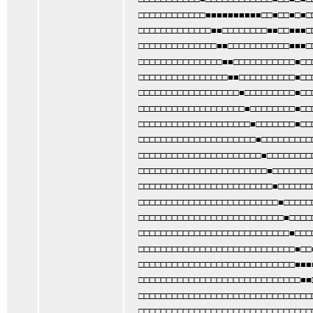
□□□□□□□□□□□□■■■■■■■■■■□□■□□■□■□
□□□□□□□□□□□□□■■□□□□□□□□■■□□■■■□
□□□□□□□□□□□□□□■■□□□□□□□□□□□■■■□
□□□□□□□□□□□□□□□■■□□□□□□□□□□□■□□
□□□□□□□□□□□□□□□□■■□□□□□□□□□□■□□
□□□□□□□□□□□□□□□□□□■□□□□□□□□□■□□
□□□□□□□□□□□□□□□□□□□■□□□□□□□□■□□
□□□□□□□□□□□□□□□□□□□□■□□□□□□□■□□
□□□□□□□□□□□□□□□□□□□□□■□□□□□□□□□
□□□□□□□□□□□□□□□□□□□□□□■□□□□□□□□
□□□□□□□□□□□□□□□□□□□□□□□■□□□□□□□
□□□□□□□□□□□□□□□□□□□□□□□□■□□□□□□
□□□□□□□□□□□□□□□□□□□□□□□□□■□□□□□
□□□□□□□□□□□□□□□□□□□□□□□□□□■□□□□
□□□□□□□□□□□□□□□□□□□□□□□□□□□■□□□
□□□□□□□□□□□□□□□□□□□□□□□□□□□□■□□
□□□□□□□□□□□□□□□□□□□□□□□□□□□□■■■
□□□□□□□□□□□□□□□□□□□□□□□□□□□□□■■
□□□□□□□□□□□□□□□□□□□□□□□□□□□□□□□
□□□□□□□□□□□□□□□□□□□□□□□□□□□□□□□