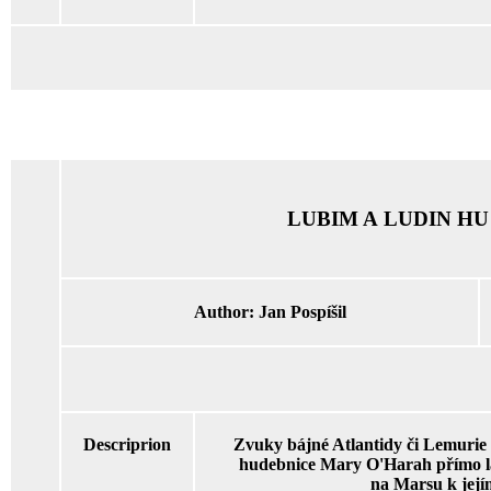
LUBIM A LUDIN HU
Author:
Jan Pospíšil
Descriprion
Zvuky bájné Atlantidy či Lemurie -
hudebnice Mary O'Harah přímo lá
na Marsu k její