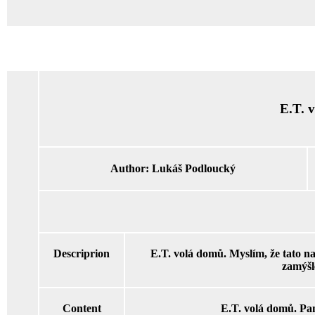
E.T. 
Author:
Lukáš Podloucký
Descriprion
E.T. volá domů. Myslím, že tato na
zamýšl
Content
E.T. volá domů. Pa