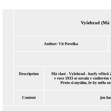
Vyšehrad (Má v
Author:
Vít Pavelka
Descriprion
Má vlast - Vyšehrad - harfy věštců
v roce 1933 se ozvala v radiovém 
Proto si myslím, že by měla oz
Content
jen h