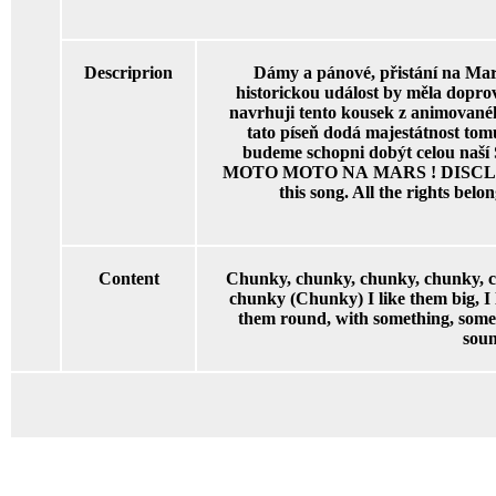
Descriprion
Dámy a pánové, přistání na Mars
historickou událost by měla dopro
navrhuji tento kousek z animované
tato píseň dodá majestátnost tomu 
budeme schopni dobýt celou naší 
MOTO MOTO NA MARS ! DISCLAIME
this song. All the rights belo
Content
Chunky, chunky, chunky, chunky, ch
chunky (Chunky) I like them big, I
them round, with something, some
sou