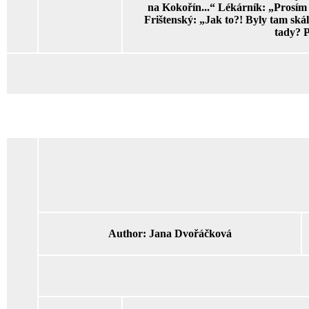
na Kokořín...“ Lékárník: „Prosím 
Frištenský: „Jak to?! Byly tam skály
tady? 
Author:
Jana Dvořáčková