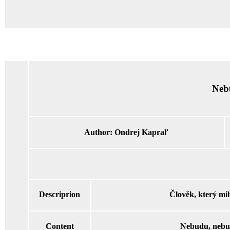
Nebu
Author:
Ondrej Kapraľ
Descriprion
Člověk, který mil
Content
Nebudu, nebud