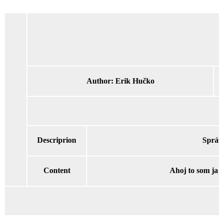
Author:
Erik Hučko
Descriprion
Sprá
Content
Ahoj to som j