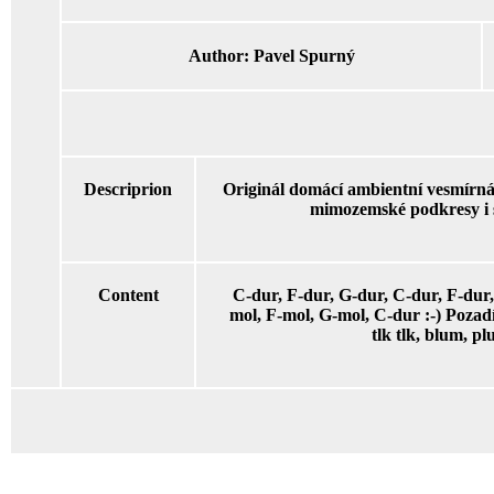
Author:
Pavel Spurný
Descriprion
Originál domácí ambientní vesmírná
mimozemské podkresy i s
Content
C-dur, F-dur, G-dur, C-dur, F-dur
mol, F-mol, G-mol, C-dur :-) Pozadí: 
tlk tlk, blum, plu