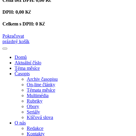
Cena bez DPH:
0,00 Kč
DPH:
0,00 Kč
Celkem s DPH:
0 Kč
Pokračovat
prázdný košík
Domů
Aktuální číslo
Téma měsíce
Časopis
Archiv časopisu
On-line články
Témata měsíce
Multimédia
Rubriky
Obory
Seriály
Klíčová slova
O nás
Redakce
Kontakty