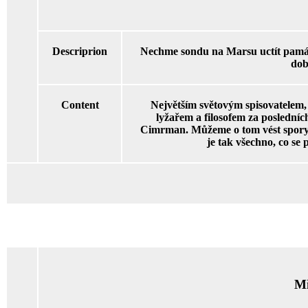
Descriprion
Nechme sondu na Marsu uctít pamá
dob
Content
Největším světovým spisovatelem,
lyžařem a filosofem za posledních
Cimrman. Můžeme o tom vést spory, 
je tak všechno, co se 
Mi