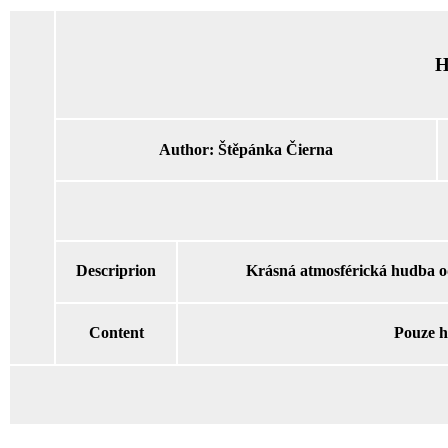
H
Author:
Štěpánka Čierna
Descriprion
Krásná atmosférická hudba od
Content
Pouze 