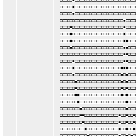
□□□□□■□□□□□□□□□□□□□□□□□□□□□□□□□
□□□□□■□□□□□□□□□□□□□□□□□□□□□□□□□
□□□□□□□□□□□□□□□□□□□□□□□□□□■□□□□
□□□□■□□□□□□□□□□□□□□□□□□□□□■□□□□
□□□□■□□□□□□□□□□□□□□□□□□□□□■□□□□
□□□□■□□□□□□□□□□□□□□□□□□□□□■■□□□
□□□□■□□□□□□□□□□□□□□□□□□□□□■■□□□
□□□□□□□□□□□□□□□□□□□□□□□□□□■■□□□
□□□□□■□□□□□□□□□□□□□□□□□□□□■■□□□
□□□□□■□□□□□□□□□□□□□□□□□□□■■■□□□
□□□□□■□□□□□□□□□□□□□□□□□□□■□■□□□
□□□□□□■□□□□□□□□□□□□□□□□□□■□■□□□
□□□□□□■□□□□□□□□□□□□□□□□□□■□■□□□
□□□□□□■■□□□□□□□□□□□□□□□□□■□■□□□
□□□□□□□■□□□□□□□□□□□□□□□□□□□■□□□
□□□□□□□□■□□□□□□□□□□□□□□□□□□■□□□
□□□□□□□□■■□□□□□□□□□□□□□□■□□■□□■
□□□□□□□□□■□□□□□□□□□□□□□□■□□■□□■
□□□□□□□□□□■□□□□□□□□□□□□□■□□■□□■
□□□□□□□□□□□■□□□□□□□□□□□□■□□■□■□