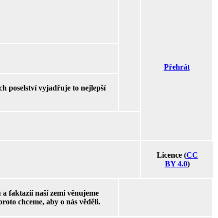
Přehrát
 poselství vyjadřuje to nejlepší
Licence (
CC
BY 4.0
)
a faktazií naší zemi věnujeme
 proto chceme, aby o nás věděli.