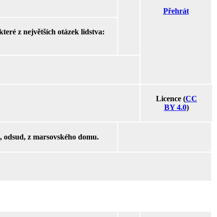
Přehrát
ré z největších otázek lidstva:
Licence (
CC
BY 4.0
)
, odsud, z marsovského domu.