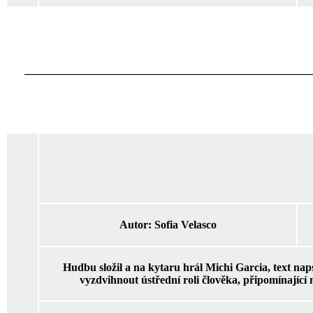
___________________________________________________
Autor:
Sofia Velasco
Hudbu složil a na kytaru hrál Michi Garcia, text naps
vyzdvihnout ústřední roli člověka, připomínající