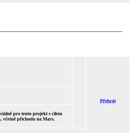
____________________________________________________
Přehrát
ciálně pro tento projekt s cílem
ů, včetně příchodu na Mars.