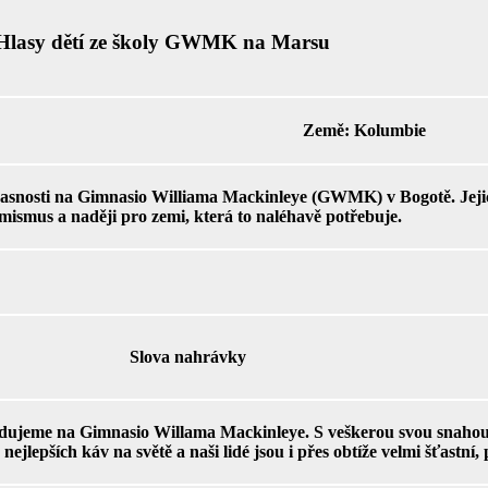
Hlasy dětí ze školy GWMK na Marsu
Země:
Kolumbie
učasnosti na Gimnasio Williama Mackinleye (GWMK) v Bogotě. Jejich
imismus a naději pro zemi, která to naléhavě potřebuje.
Slova nahrávky
dujeme na Gimnasio Willama Mackinleye. S veškerou svou snahou 
 nejlepších káv na světě a naši lidé jsou i přes obtíže velmi šťastní,