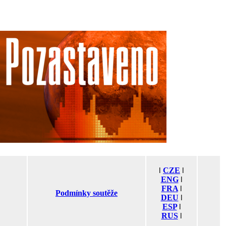
ǀ
CZE
ǀ
ENG
ǀ
FRA
ǀ
Podmínky soutěže
DEU
ǀ
ESP
ǀ
RUS
ǀ