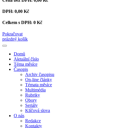
Cena bez DPH:
0,00 Kč
DPH:
0,00 Kč
Celkem s DPH:
0 Kč
Pokračovat
prázdný košík
Domů
Aktuální číslo
Téma měsíce
Časopis
Archiv časopisu
On-line články
Témata měsíce
Multimédia
Rubriky
Obory
Seriály
Klíčová slova
O nás
Redakce
Kontakty