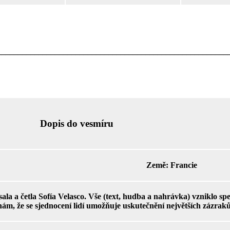
________________________________________________________
Dopis do vesmíru
Země:
Francie
ala a četla Sofía Velasco. Vše (text, hudba a nahrávka) vzniklo spe
 nám, že se sjednocení lidí umožňuje uskutečnění největších zázrak