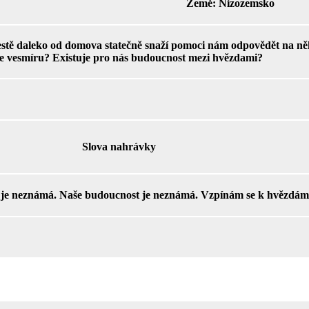
Země:
Nizozemsko
tě daleko od domova statečně snaží pomoci nám odpovědět na někte
e vesmíru? Existuje pro nás budoucnost mezi hvězdami?
Slova nahrávky
 je neznámá. Naše budoucnost je neznámá. Vzpínám se k hvězdám