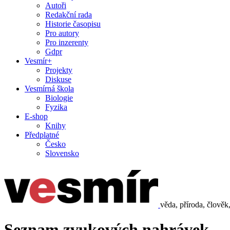
Autoři
Redakční rada
Historie časopisu
Pro autory
Pro inzerenty
Gdpr
Vesmír+
Projekty
Diskuse
Vesmírná škola
Biologie
Fyzika
E-shop
Knihy
Předplatné
Česko
Slovensko
věda, příroda, člověk
Seznam zvukových nahrávek