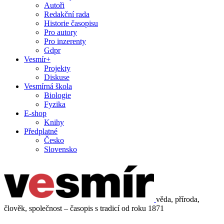
Autoři
Redakční rada
Historie časopisu
Pro autory
Pro inzerenty
Gdpr
Vesmír+
Projekty
Diskuse
Vesmírná škola
Biologie
Fyzika
E-shop
Knihy
Předplatné
Česko
Slovensko
věda, příroda,
člověk, společnost – časopis s tradicí od roku 1871