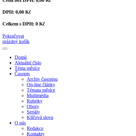
Cena bez DPH:
0,00 Kč
DPH:
0,00 Kč
Celkem s DPH:
0 Kč
Pokračovat
prázdný košík
Domů
Aktuální číslo
Téma měsíce
Časopis
Archiv časopisu
On-line články
Témata měsíce
Multimédia
Rubriky
Obory
Seriály
Klíčová slova
O nás
Redakce
Kontakty