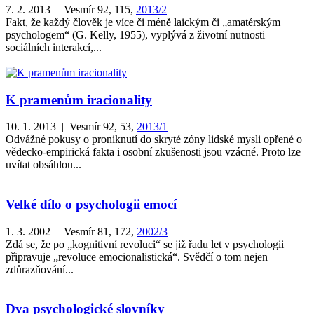
7. 2. 2013 | Vesmír 92, 115,
2013/2
Fakt, že každý člověk je více či méně laickým či „amatérským
psychologem“ (G. Kelly, 1955), vyplývá z životní nutnosti
sociálních interakcí,...
K pramenům iracionality
10. 1. 2013 | Vesmír 92, 53,
2013/1
Odvážné pokusy o proniknutí do skryté zóny lidské mysli opřené o
vědecko-empirická fakta i osobní zkušenosti jsou vzácné. Proto lze
uvítat obsáhlou...
Velké dílo o psychologii emocí
1. 3. 2002 | Vesmír 81, 172,
2002/3
Zdá se, že po „kognitivní revoluci“ se již řadu let v psychologii
připravuje „revoluce emocionalistická“. Svědčí o tom nejen
zdůrazňování...
Dva psychologické slovníky