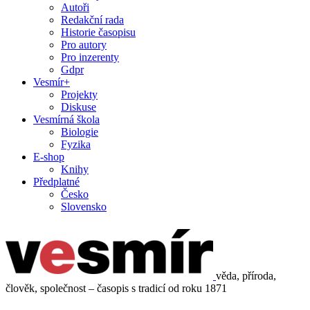
Autoři
Redakční rada
Historie časopisu
Pro autory
Pro inzerenty
Gdpr
Vesmír+
Projekty
Diskuse
Vesmírná škola
Biologie
Fyzika
E-shop
Knihy
Předplatné
Česko
Slovensko
věda, příroda,
člověk, společnost – časopis s tradicí od roku 1871