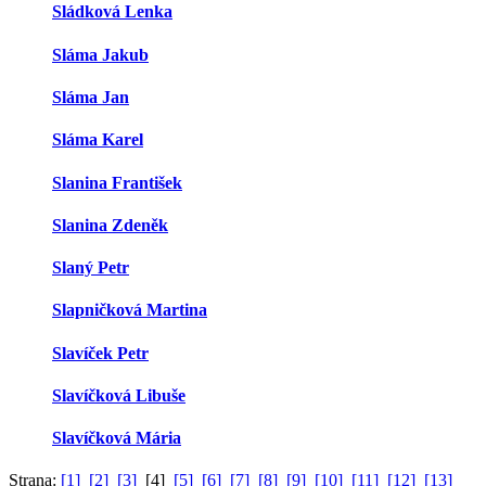
Sládková Lenka
Sláma Jakub
Sláma Jan
Sláma Karel
Slanina František
Slanina Zdeněk
Slaný Petr
Slapničková Martina
Slavíček Petr
Slavíčková Libuše
Slavíčková Mária
Strana:
[1]
[2]
[3]
[4]
[5]
[6]
[7]
[8]
[9]
[10]
[11]
[12]
[13]