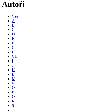
Autoři
Vše
A
B
C
D
E
F
G
H
CH
I
J
K
L
M
N
O
P
Q
R
S
T