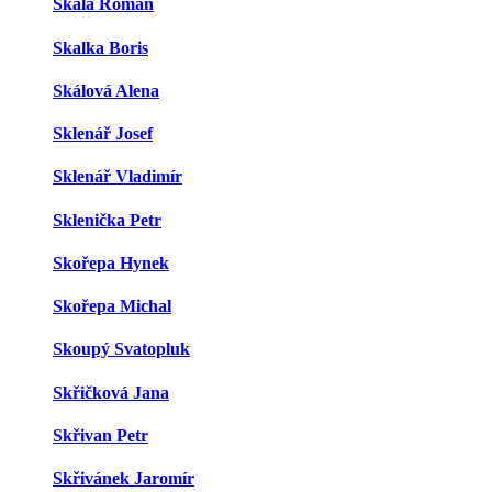
Skála Roman
Skalka Boris
Skálová Alena
Sklenář Josef
Sklenář Vladimír
Sklenička Petr
Skořepa Hynek
Skořepa Michal
Skoupý Svatopluk
Skřičková Jana
Skřivan Petr
Skřivánek Jaromír