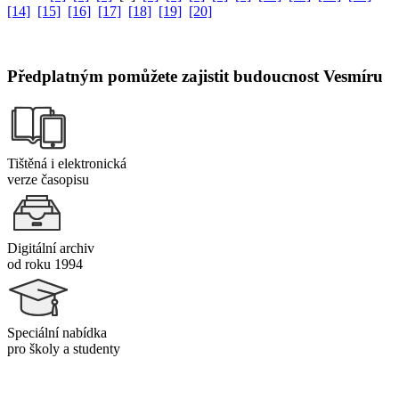
[14]
[15]
[16]
[17]
[18]
[19]
[20]
Předplatným pomůžete zajistit budoucnost Vesmíru
Tištěná i elektronická
verze časopisu
Digitální archiv
od roku 1994
Speciální nabídka
pro školy a studenty