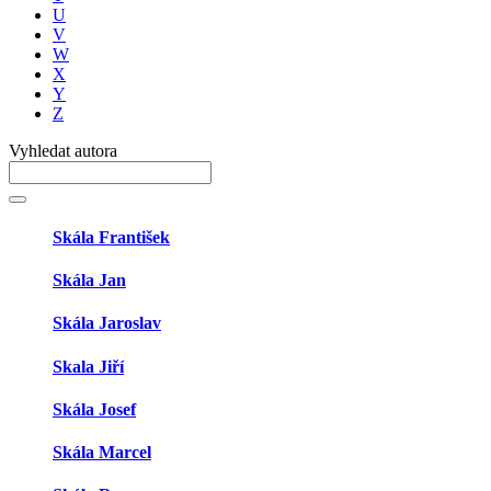
U
V
W
X
Y
Z
Vyhledat autora
Skála František
Skála Jan
Skála Jaroslav
Skala Jiří
Skála Josef
Skála Marcel