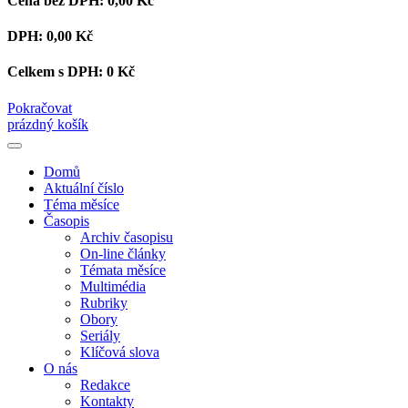
Cena bez DPH:
0,00 Kč
DPH:
0,00 Kč
Celkem s DPH:
0 Kč
Pokračovat
prázdný košík
Domů
Aktuální číslo
Téma měsíce
Časopis
Archiv časopisu
On-line články
Témata měsíce
Multimédia
Rubriky
Obory
Seriály
Klíčová slova
O nás
Redakce
Kontakty