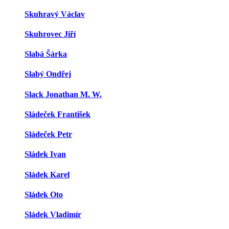
Skuhravý Václav
Skuhrovec Jiří
Slabá Šárka
Slabý Ondřej
Slack Jonathan M. W.
Sládeček František
Sládeček Petr
Sládek Ivan
Sládek Karel
Sládek Oto
Sládek Vladimír