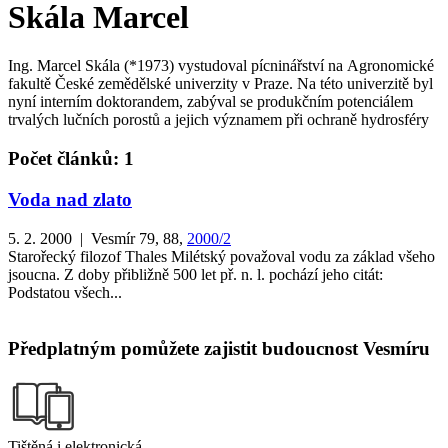
Skála Marcel
Ing. Marcel Skála (*1973) vystudoval pícninářství na Agronomické
fakultě České zemědělské univerzity v Praze. Na této univerzitě byl
nyní interním doktorandem, zabýval se produkčním potenciálem
trvalých lučních porostů a jejich významem při ochraně hydrosféry
Počet článků: 1
Voda nad zlato
5. 2. 2000 | Vesmír 79, 88,
2000/2
Starořecký filozof Thales Milétský považoval vodu za základ všeho
jsoucna. Z doby přibližně 500 let př. n. l. pochází jeho citát:
Podstatou všech...
Předplatným pomůžete zajistit budoucnost Vesmíru
Tištěná i elektronická