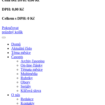
Cena bez DPH:
0,00 Kč
DPH:
0,00 Kč
Celkem s DPH:
0 Kč
Pokračovat
prázdný košík
Domů
Aktuální číslo
Téma měsíce
Časopis
Archiv časopisu
On-line články
Témata měsíce
Multimédia
Rubriky
Obory
Seriály
Klíčová slova
O nás
Redakce
Kontakty