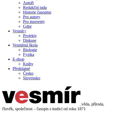
Autoři
Redakční rada
Historie časopisu
Pro autory
Pro inzerenty
Gdpr
Vesmír+
Projekty
Diskuse
Vesmírná škola
Biologie
Fyzika
E-shop
Knihy
Předplatné
Česko
Slovensko
věda, příroda,
člověk, společnost – časopis s tradicí od roku 1871