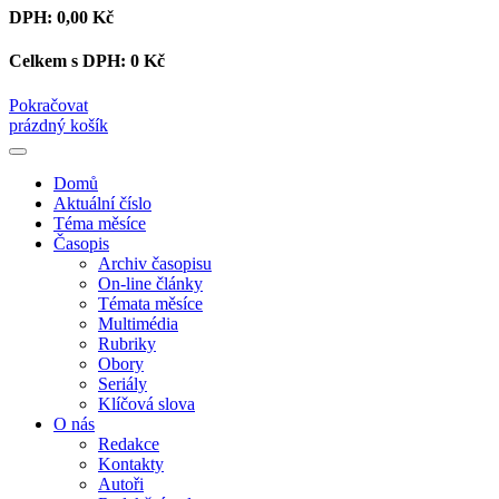
DPH:
0,00 Kč
Celkem s DPH:
0 Kč
Pokračovat
prázdný košík
Domů
Aktuální číslo
Téma měsíce
Časopis
Archiv časopisu
On-line články
Témata měsíce
Multimédia
Rubriky
Obory
Seriály
Klíčová slova
O nás
Redakce
Kontakty
Autoři