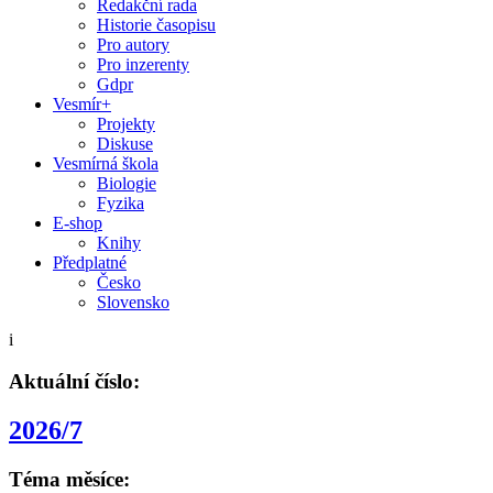
Redakční rada
Historie časopisu
Pro autory
Pro inzerenty
Gdpr
Vesmír+
Projekty
Diskuse
Vesmírná škola
Biologie
Fyzika
E-shop
Knihy
Předplatné
Česko
Slovensko
i
Aktuální číslo:
2026/7
Téma měsíce: