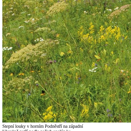
Stepní louky v horním Podněstří na západní