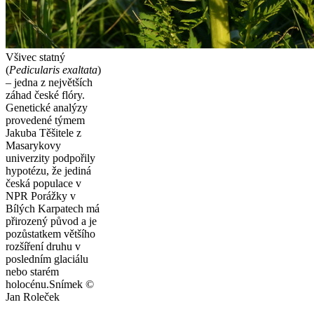
Všivec statný
(
Pedicularis exaltata
)
– jedna z největších
záhad české flóry.
Genetické analýzy
provedené týmem
Jakuba Těšitele z
Masarykovy
univerzity podpořily
hypotézu, že jediná
česká populace v
NPR Porážky v
Bílých Karpatech má
přirozený původ a je
pozůstatkem většího
rozšíření druhu v
posledním glaciálu
nebo starém
holocénu.
Snímek ©
Jan Roleček