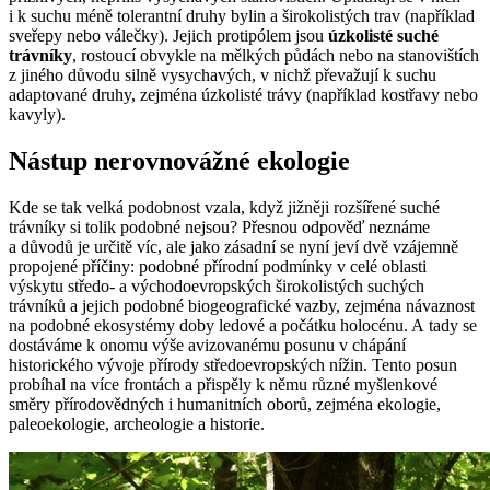
i k suchu méně tolerantní druhy bylin a širokolistých trav (například
sveřepy nebo válečky). Jejich protipólem jsou
úzkolisté suché
trávníky
, rostoucí obvykle na mělkých půdách nebo na stanovištích
z jiného důvodu silně vysychavých, v nichž převažují k suchu
adaptované druhy, zejména úzkolisté trávy (například kostřavy nebo
kavyly).
Nástup nerovnovážné ekologie
Kde se tak velká podobnost vzala, když jižněji rozšířené suché
trávníky si tolik podobné nejsou? Přesnou odpověď neznáme
a důvodů je určitě víc, ale jako zásadní se nyní jeví dvě vzájemně
propojené příčiny: podobné přírodní podmínky v celé oblasti
výskytu středo- a východoevropských širokolistých suchých
trávníků a jejich podobné biogeografické vazby, zejména návaznost
na podobné ekosystémy doby ledové a počátku holocénu. A tady se
dostáváme k onomu výše avizovanému posunu v chápání
historického vývoje přírody středoevropských nížin. Tento posun
probíhal na více frontách a přispěly k němu různé myšlenkové
směry přírodovědných i humanitních oborů, zejména ekologie,
paleoekologie, archeologie a historie.