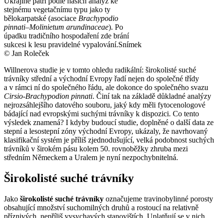
Ukrajině patří podle našich analýz ke
stejnému vegetačnímu typu jako ty
bělokarpatské (asociace
Brachypodio
pinnati–Molinietum arundinaceae
). Po
úpadku tradičního hospodaření zde brání
sukcesi k lesu pravidelné vypalování.
Snímek
© Jan Roleček
Willnerova studie je v tomto ohledu radikální: širokolisté suché
trávníky střední a východní Evropy řadí nejen do společné třídy
a v rámci ní do společného řádu, ale dokonce do společného svazu
Cirsio-Brachypodion pinnati
. Činí tak na základě důkladné analýzy
nejrozsáhlejšího datového souboru, jaký kdy měli fytocenologové
bádající nad evropskými suchými trávníky k dispozici. Co tento
výsledek znamená? I kdyby budoucí studie, doplněné o další data ze
stepní a lesostepní zóny východní Evropy, ukázaly, že navrhovaný
klasifikační systém je příliš zjednodušující, velká podobnost suchých
trávníků v širokém pásu kolem 50. rovnoběžky zhruba mezi
středním Německem a Uralem je nyní nezpochybnitelná.
Širokolisté suché trávníky
Jako
širokolisté suché trávníky
označujeme travinobylinné porosty
obsahující množství suchomilných druhů a rostoucí na relativně
příznivých, nepříliš vysychavých stanovištích. Uplatňují se v nich