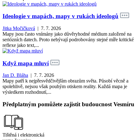
Ideologie v mapách, mapy v rukách ideologů
Jitka Močičková
| 7. 7. 2026
Mapy jsou často vnímány jako důvěryhodné médium založené na
seriózních datech. Proto nebývají podrobovány stejné míře kritické
reflexe jako text,...
Když mapa mluví
Jan D. Bláha
| 7. 7. 2026
Mapy patří k nejpřesvědčivějším obrazům světa. Působí věcně a
spolehlivě, nejsou však pouhým otiskem reality. Každá mapa je
výsledkem rozhodnutí,...
Předplatným pomůžete zajistit budoucnost Vesmíru
Tištěná i elektronická