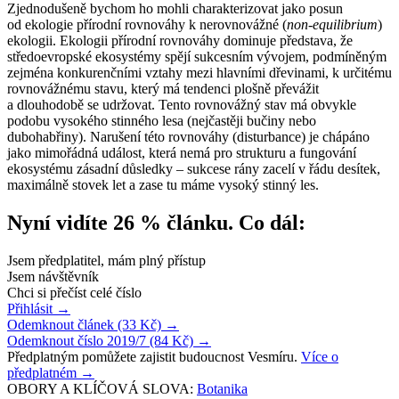
Zjednodušeně bychom ho mohli charakterizovat jako posun
od ekologie přírodní rovnováhy k nerovnovážné (
non-equilibrium
)
ekologii. Ekologii přírodní rovnováhy dominuje představa, že
středoevropské ekosystémy spějí sukcesním vývojem, podmíněným
zejména konkurenčními vztahy mezi hlavními dřevinami, k určitému
rovnovážnému stavu, který má tendenci plošně převážit
a dlouhodobě se udržovat. Tento rovnovážný stav má obvykle
podobu vysokého stinného lesa (nejčastěji bučiny nebo
dubohabřiny). Narušení této rovnováhy (disturbance) je chápáno
jako mimořádná událost, která nemá pro strukturu a fungování
ekosystému zásadní důsledky – sukcese rány zacelí v řádu desítek,
maximálně stovek let a zase tu máme vysoký stinný les.
Nyní vidíte 26 % článku. Co dál:
Jsem předplatitel, mám plný přístup
Jsem návštěvník
Chci si přečíst celé číslo
Přihlásit
→
Odemknout článek (33 Kč)
→
Odemknout číslo 2019/7 (84 Kč)
→
Předplatným pomůžete zajistit budoucnost Vesmíru.
Více o
předplatném
→
OBORY A KLÍČOVÁ SLOVA:
Botanika