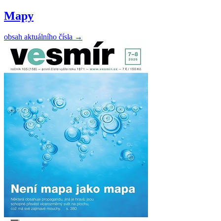
Mapy
obsah aktuálního čísla
→