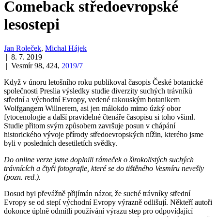
Comeback středoevropské
lesostepi
Jan Roleček
,
Michal Hájek
| 8. 7. 2019
| Vesmír 98, 424,
2019/7
Když v únoru letošního roku publikoval časopis České botanické
společnosti Preslia výsledky studie diverzity suchých trávníků
střední a východní Evropy, vedené rakouským botanikem
Wolfgangem Willnerem, asi jen málokdo mimo úzký obor
fytocenologie a další pravidelné čtenáře časopisu si toho všiml.
Studie přitom svým způsobem završuje posun v chápání
historického vývoje přírody středoevropských nížin, kterého jsme
byli v posledních desetiletích svědky.
Do online verze jsme doplnili rámeček o širokolistých suchých
trávnících a čtyři fotografie, které se do tištěného Vesmíru nevešly
(pozn. red.).
Dosud byl převážně přijímán názor, že suché trávníky střední
Evropy se od stepí východní Evropy výrazně odlišují. Někteří autoři
dokonce úplně odmítli používání výrazu step pro odpovídající