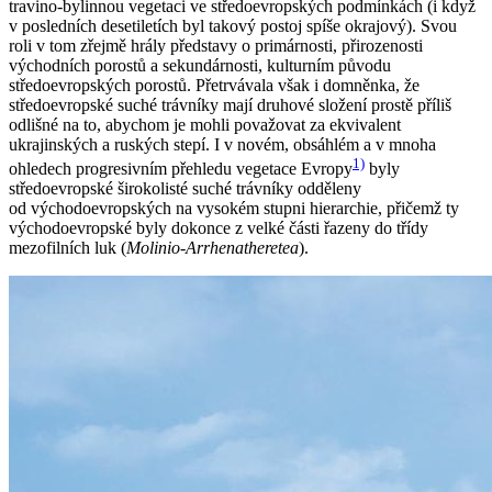
travino-bylinnou vegetaci ve středoevropských podmínkách (i když
v posledních desetiletích byl takový postoj spíše okrajový). Svou
roli v tom zřejmě hrály představy o primárnosti, přirozenosti
východních porostů a sekundárnosti, kulturním původu
středoevropských porostů. Přetrvávala však i domněnka, že
středoevropské suché trávníky mají druhové složení prostě příliš
odlišné na to, abychom je mohli považovat za ekvivalent
ukrajinských a ruských stepí. I v novém, obsáhlém a v mnoha
1)
ohledech progresivním přehledu vegetace Evropy
byly
středoevropské širokolisté suché trávníky odděleny
od východoevropských na vysokém stupni hierarchie, přičemž ty
východoevropské byly dokonce z velké části řazeny do třídy
mezofilních luk (
Molinio-Arrhenatheretea
).