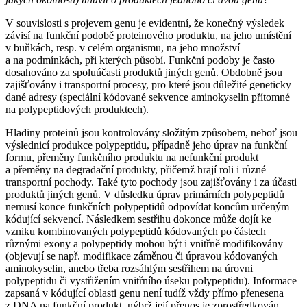
V souvislosti s projevem genu je evidentní, že konečný výsledek
závisí na funkční podobě proteinového produktu, na jeho umístění
v buňkách, resp. v celém organismu, na jeho množství
a na podmínkách, při kterých působí. Funkční podoby je často
dosahováno za spoluúčasti produktů jiných genů. Obdobně jsou
zajišťovány i transportní procesy, pro které jsou důležité geneticky
dané adresy (speciální kódované sekvence aminokyselin přítomné
na polypeptidových produktech).
Hladiny proteinů jsou kontrolovány složitým způsobem, neboť jsou
výslednicí produkce polypeptidu, případně jeho úprav na funkční
formu, přeměny funkčního produktu na nefunkční produkt
a přeměny na degradační produkty, přičemž hrají roli i různé
transportní pochody. Také tyto pochody jsou zajišťovány i za účasti
produktů jiných genů. V důsledku úprav primárních polypeptidů
nemusí konce funkčních polypeptidů odpovídat koncům určeným
kódující sekvencí. Následkem sestřihu dokonce může dojít ke
vzniku kombinovaných polypeptidů kódovaných po částech
různými exony a polypeptidy mohou být i vnitřně modifikovány
(objevují se např. modifikace záměnou či úpravou kódovaných
aminokyselin, anebo třeba rozsáhlým sestřihem na úrovni
polypeptidu či vystřižením vnitřního úseku polypeptidu). Informace
zapsaná v kódující oblasti genu není tudíž vždy přímo přenesena
z DNA na funkční produkt, nýbrž její přenos je zprostředkován