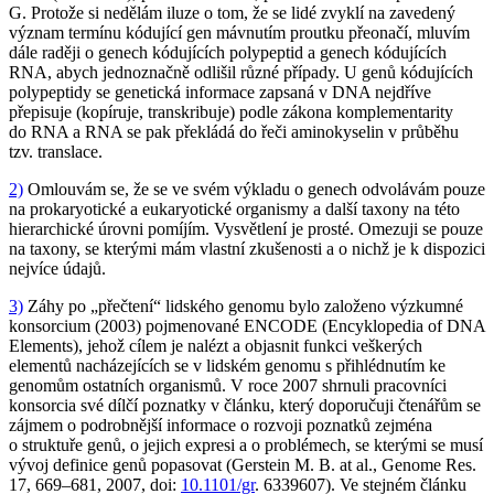
G. Protože si nedělám iluze o tom, že se lidé zvyklí na zavedený
význam termínu kódující gen mávnutím proutku přeonačí, mluvím
dále raději o genech kódujících polypeptid a genech kódujících
RNA, abych jednoznačně odlišil různé případy. U genů kódujících
polypeptidy se genetická informace zapsaná v DNA nejdříve
přepisuje (kopíruje, transkribuje) podle zákona komplementarity
do RNA a RNA se pak překládá do řeči aminokyselin v průběhu
tzv. translace.
2)
Omlouvám se, že se ve svém výkladu o genech odvolávám pouze
na prokaryotické a eukaryotické organismy a další taxony na této
hierarchické úrovni pomíjím. Vysvětlení je prosté. Omezuji se pouze
na taxony, se kterými mám vlastní zkušenosti a o nichž je k dispozici
nejvíce údajů.
3)
Záhy po „přečtení“ lidského genomu bylo založeno výzkumné
konsorcium (2003) pojmenované ENCODE (Encyklopedia of DNA
Elements), jehož cílem je nalézt a objasnit funkci veškerých
elementů nacházejících se v lidském genomu s přihlédnutím ke
genomům ostatních organismů. V roce 2007 shrnuli pracovníci
konsorcia své dílčí poznatky v článku, který doporučuji čtenářům se
zájmem o podrobnější informace o rozvoji poznatků zejména
o struktuře genů, o jejich expresi a o problémech, se kterými se musí
vývoj definice genů popasovat (Gerstein M. B. at al., Genome Res.
17, 669–681, 2007, doi:
10.1101/gr
. 6339607). Ve stejném článku