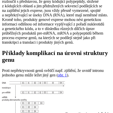
rozloučit s představou, že geny kódující polypeptidy, složené
z kódujících oblastí a jim přidružených sekvencí podílejících se
na zajištění jejich exprese, jsou vždy přesně vymezené, spojité
a nepřekrývající se úseky DNA (RNA), které mají neměnné místo.
Kromě toho, produkty genové exprese mohou nést genetickou
informaci odlišnou od informace vyplývající z pořadí nukleotidů
a genetického kódu, a to v důsledku různých dílčích úprav
průběžných produktů pre-mRNA, mRNA a polypeptidů během
procesu exprese genů, na kterých se podílejí stejně jako při
transkripci a translaci i produkty jiných genů.
Příklady komplikací na úrovni struktury
genu
Proti nepřekryvnosti genů svědčí např. zjištění, že uvnitř intronu
jednoho genu může ležet jiný gen (
obr. 1
).