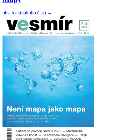
obsah aktuálního čísla
→