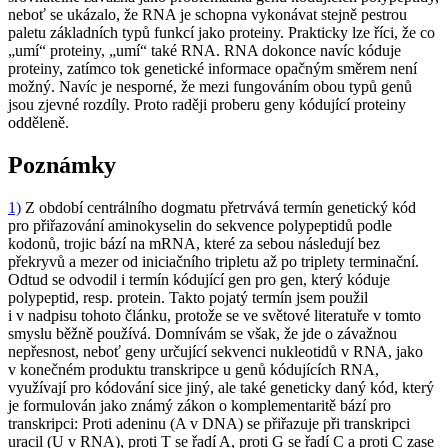
neboť se ukázalo, že RNA je schopna vykonávat stejně pestrou
paletu základních typů funkcí jako proteiny. Prakticky lze říci, že co
„umí“ proteiny, „umí“ také RNA. RNA dokonce navíc kóduje
proteiny, zatímco tok genetické informace opačným směrem není
možný. Navíc je nesporné, že mezi fungováním obou typů genů
jsou zjevné rozdíly. Proto raději proberu geny kódující proteiny
odděleně.
Poznámky
1)
Z období centrálního dogmatu přetrvává termín genetický kód
pro přiřazování aminokyselin do sekvence polypeptidů podle
kodonů, trojic bází na mRNA, které za sebou následují bez
překryvů a mezer od iniciačního tripletu až po triplety terminační.
Odtud se odvodil i termín kódující gen pro gen, který kóduje
polypeptid, resp. protein. Takto pojatý termín jsem použil
i v nadpisu tohoto článku, protože se ve světové literatuře v tomto
smyslu běžně používá. Domnívám se však, že jde o závažnou
nepřesnost, neboť geny určující sekvenci nukleotidů v RNA, jako
v konečném produktu transkripce u genů kódujících RNA,
využívají pro kódování sice jiný, ale také geneticky daný kód, který
je formulován jako známý zákon o komplementaritě bází pro
transkripci: Proti adeninu (A v DNA) se přiřazuje při transkripci
uracil (U v RNA), proti T se řadí A, proti G se řadí C a proti C zase