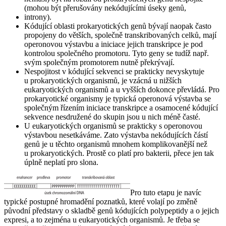
(mohou být přerušovány nekódujícími úseky genů,
introny).
Kódující oblasti prokaryotických genů bývají naopak často
propojeny do větších, společně transkribovaných celků, mají
operonovou výstavbu a iniciace jejich transkripce je pod
kontrolou společného promotoru. Tyto geny se tudíž např.
svým společným promotorem nutně překrývají.
Nespojitost v kódující sekvenci se prakticky nevyskytuje
u prokaryotických organismů, je vzácná u nižších
eukaryotických organismů a u vyšších dokonce převládá. Pro
prokaryotické organismy je typická operonová výstavba se
společným řízením iniciace transkripce a osamocené kódující
sekvence nesdružené do skupin jsou u nich méně časté.
U eukaryotických organismů se prakticky s operonovou
výstavbou nesetkáváme. Zato výstavba nekódujících částí
genů je u těchto organismů mnohem komplikovanější než
u prokaryotických. Prostě co platí pro bakterii, přece jen tak
úplně neplatí pro slona.
Pro tuto etapu je navíc
typické postupné hromadění poznatků, které volají po změně
původní představy o skladbě genů kódujících polypeptidy a o jejich
expresi, a to zejména u eukaryotických organismů. Je třeba se