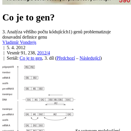
Co je to gen?
3. Analýza většího počtu kódujících1) genů problematizuje
dosavadní definice genu
Vladimír Vondrejs
| 5. 4. 2012
| Vesmír 91, 238,
2012/4
| Seriál:
Co je to gen
, 3. díl
(
Předchozí
–
Následující
)
Se vstupem molekulární