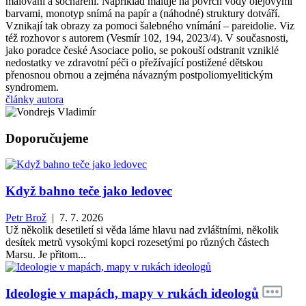
malování a sochaření. Například maluje na povrch vody olejovými
barvami, monotyp snímá na papír a (náhodné) struktury dotváří.
Vznikají tak obrazy za pomoci šalebného vnímání – pareidolie. Viz
též rozhovor s autorem (Vesmír 102, 194, 2023/4). V současnosti,
jako poradce české Asociace polio, se pokouší odstranit vzniklé
nedostatky ve zdravotní péči o přežívající postižené dětskou
přenosnou obrnou a zejména návazným postpoliomyelitickým
syndromem.
články autora
Doporučujeme
Když bahno teče jako ledovec
Petr Brož
| 7. 7. 2026
Už několik desetiletí si věda láme hlavu nad zvláštními, několik
desítek metrů vysokými kopci rozesetými po různých částech
Marsu. Je přitom...
Ideologie v mapách, mapy v rukách ideologů