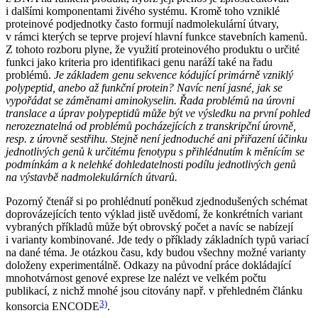
i dalšími komponentami živého systému. Kromě toho vzniklé
proteinové podjednotky často formují nadmolekulární útvary,
v rámci kterých se teprve projeví hlavní funkce stavebních kamenů.
Z tohoto rozboru plyne, že využití proteinového produktu o určité
funkci jako kriteria pro identifikaci genu naráží také na řadu
problémů.
Je základem genu sekvence kódující primárně vzniklý
polypeptid, anebo až funkční protein? Navíc není jasné, jak se
vypořádat se záměnami aminokyselin. Řada problémů na úrovni
translace a úprav polypeptidů může být ve výsledku na první pohled
nerozeznatelná od problémů pocházejících z transkripční úrovně,
resp. z úrovně sestřihu. Stejně není jednoduché ani přiřazení účinku
jednotlivých genů k určitému fenotypu s přihlédnutím k měnícím se
podmínkám a k nelehké dohledatelnosti podílu jednotlivých genů
na výstavbě nadmolekulárních útvarů.
Pozorný čtenář si po prohlédnutí poněkud zjednodušených schémat
doprovázejících tento výklad jistě uvědomí, že konkrétních variant
vybraných příkladů může být obrovský počet a navíc se nabízejí
i varianty kombinované. Jde tedy o příklady základních typů variací
na dané téma. Je otázkou času, kdy budou všechny možné varianty
doloženy experimentálně. Odkazy na původní práce dokládající
mnohotvárnost genové exprese lze nalézt ve velkém počtu
publikací, z nichž mnohé jsou citovány např. v přehledném článku
3)
konsorcia ENCODE
.