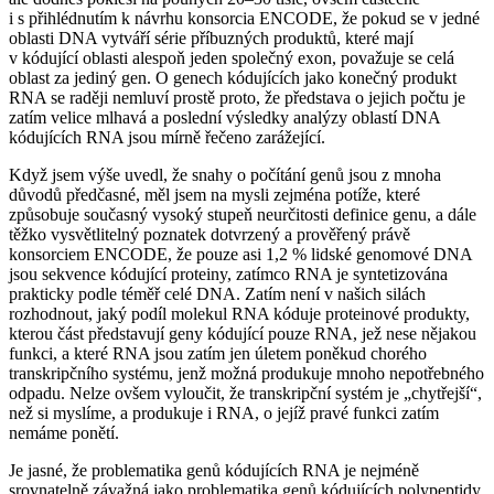
i s přihlédnutím k návrhu konsorcia ENCODE, že pokud se v jedné
oblasti DNA vytváří série příbuzných produktů, které mají
v kódující oblasti alespoň jeden společný exon, považuje se celá
oblast za jediný gen. O genech kódujících jako konečný produkt
RNA se raději nemluví prostě proto, že představa o jejich počtu je
zatím velice mlhavá a poslední výsledky analýzy oblastí DNA
kódujících RNA jsou mírně řečeno zarážející.
Když jsem výše uvedl, že snahy o počítání genů jsou z mnoha
důvodů předčasné, měl jsem na mysli zejména potíže, které
způsobuje současný vysoký stupeň neurčitosti definice genu, a dále
těžko vysvětlitelný poznatek dotvrzený a prověřený právě
konsorciem ENCODE, že pouze asi 1,2 % lidské genomové DNA
jsou sekvence kódující proteiny, zatímco RNA je syntetizována
prakticky podle téměř celé DNA. Zatím není v našich silách
rozhodnout, jaký podíl molekul RNA kóduje proteinové produkty,
kterou část představují geny kódující pouze RNA, jež nese nějakou
funkci, a které RNA jsou zatím jen úletem poněkud chorého
transkripčního systému, jenž možná produkuje mnoho nepotřebného
odpadu. Nelze ovšem vyloučit, že transkripční systém je „chytřejší“,
než si myslíme, a produkuje i RNA, o jejíž pravé funkci zatím
nemáme ponětí.
Je jasné, že problematika genů kódujících RNA je nejméně
srovnatelně závažná jako problematika genů kódujících polypeptidy,