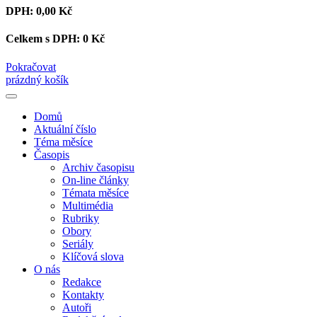
DPH:
0,00 Kč
Celkem s DPH:
0 Kč
Pokračovat
prázdný košík
Domů
Aktuální číslo
Téma měsíce
Časopis
Archiv časopisu
On-line články
Témata měsíce
Multimédia
Rubriky
Obory
Seriály
Klíčová slova
O nás
Redakce
Kontakty
Autoři