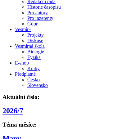
Redakční rada
Historie časopisu
Pro autory
Pro inzerenty
Gdpr
Vesmír+
Projekty
Diskuse
Vesmírná škola
Biologie
Fyzika
E-shop
Knihy
Předplatné
Česko
Slovensko
Aktuální číslo:
2026/7
Téma měsíce:
Mapy