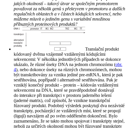
jakých okolností – takový útvar se společným promotorem
považovat za několik genů s překryvem v promotoru a dalších
regulačních oblastech a v částech kódujících sekvencí, nebo
můžeme mluvit o jediném genu s variabilní množinou
příbuzných proteinových produktů?
Translační produkt
kódovaný dvěma vzájemně vzdálenými kódujícími
sekvencemi: V několika jednotlivých případech se dokonce
ukázalo, že různé úseky DNA na jednom chromozómu (
obr.
4
), nebo dokonce úseky na různých chromozómech, mohou
být transkribovány za vzniku jediné pre-mRNA, která je pak
sestřihována, popřípadě i alternativně sestřihována. Pak je
vzniklý konečný produkt – protein – kódován vzdálenými
sekvencemi na DNA, které se pravděpodobně dostávají
do interakce při transkripci v prostoru jaderného lešení
(jaderné matrix), což způsobí, že vznikne transkripční
fúzovaný produkt. Podobný výsledek poskytují dva nezávislé
transkripty, pocházející ze vzdálených míst, které se propojí
(ligují) navzájem až po svém odděleném dokončení. Bylo
zaznamenáno, že se takto mohou spojovat i transkripty stejné,
neboli za určitých okolností mohou být fúzované transkripty