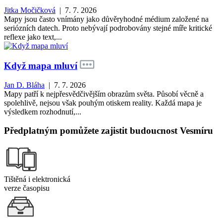
Jitka Močičková
| 7. 7. 2026
Mapy jsou často vnímány jako důvěryhodné médium založené na
seriózních datech. Proto nebývají podrobovány stejné míře kritické
reflexe jako text,...
Když mapa mluví
Jan D. Bláha
| 7. 7. 2026
Mapy patří k nejpřesvědčivějším obrazům světa. Působí věcně a
spolehlivě, nejsou však pouhým otiskem reality. Každá mapa je
výsledkem rozhodnutí,...
Předplatným pomůžete zajistit budoucnost Vesmíru
Tištěná i elektronická
verze časopisu