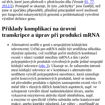
od těch, které jsem předvedl v předchozím dílu (Vesmír
91, 77,
2012/2
). Postupně se ukazuje, že tyto „odchylky“ jsou častější, než
jsme si zpočátku připouštěli, přinášejí principiálně nové možnosti
pro fungování eukaryotických genomů a problematizují vytvoření
výstižné definice genu.
Příklady komplikací na úrovni
transkripce a úprav při produkci mRNA
Alternativní sestřih u genů s nespojitými kódujícími
sekvencemi: Určitá pre-mRNA může být sestřižena několika
různými způsoby, což rozšiřuje počet možných kombinací
exonů v rámci vzniklé množiny mRNA a tím i počet
polypeptidových produktů vytvořených podle jediné nespojité
kódující sekvence (
obr. 3
). Ukazuje se, že zařazením intronů
mezi kódující sekvence se v kombinaci s alternativním
sestřihem vytváří polypeptidová stavebnice, která zmnožuje
počet koncových proteinových produktů, které se mohou
od původního produktu s úplným zastoupením exonů více či
méně lišit v různých dílčích funkčních aspektech, např. ve
schopnosti vytvářet různé nadmolekulární útvary, anebo
vykazovat enzymovou aktivitu různě obměněnou, např.
u enzymu ve specificitě výběru substrátu nebo katalyzované
reakce, anebo kinetiky působení.
Lze vůbec – popřípadě za