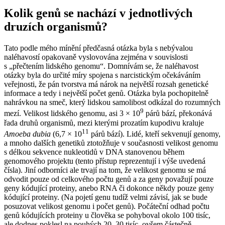
Kolik genů se nachází v jednotlivých
druzích organismů?
Tato podle mého mínění předčasná otázka byla s nebývalou
naléhavostí opakovaně vyslovována zejména v souvislosti
s „přečtením lidského genomu“. Domnívám se, že naléhavost
otázky byla do určité míry spojena s narcistickým očekáváním
veřejnosti, že pán tvorstva má nárok na největší rozsah genetické
informace a tedy i největší počet genů. Otázka byla pochopitelně
nahrávkou na smeč, který lidskou samolibost odkázal do rozumných
9
mezí. Velikost lidského genomu, asi 3 × 10
párů bází, překonává
řada druhů organismů, mezi kterými prozatím kupodivu kraluje
11
Amoeba dubia
(6,7 × 10
párů bází). Lidé, kteří sekvenují genomy,
a mnoho dalších genetiků ztotožňuje v současnosti velikost genomu
s délkou sekvence nukleotidů v DNA stanovenou během
genomového projektu (tento přístup reprezentují i výše uvedená
čísla). Jiní odborníci ale trvají na tom, že velikost genomu se má
odvodit pouze od celkového počtu genů a za geny považují pouze
geny kódující proteiny, anebo RNA či dokonce někdy pouze geny
kódující proteiny. (Na pojetí genu tudíž velmi závisí, jak se bude
posuzovat velikost genomu i počet genů). Počáteční odhad počtu
genů kódujících proteiny u člověka se pohyboval okolo 100 tisíc,
ale dodnes poklesl na pouhých 20–30 tisíc, ovšem částečně