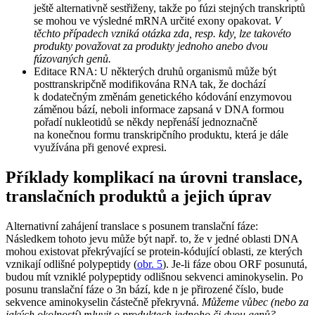
ještě alternativně sestřiženy, takže po fúzi stejných transkriptů
se mohou ve výsledné mRNA určité exony opakovat.
V
těchto případech vzniká otázka zda, resp. kdy, lze takovéto
produkty považovat za produkty jednoho anebo dvou
fúzovaných genů.
Editace RNA: U některých druhů organismů může být
posttranskripčně modifikována RNA tak, že dochází
k dodatečným změnám genetického kódování enzymovou
záměnou bází, neboli informace zapsaná v DNA formou
pořadí nukleotidů se někdy nepřenáší jednoznačně
na konečnou formu transkripčního produktu, která je dále
využívána při genové expresi.
Příklady komplikací na úrovni translace,
translačních produktů a jejich úprav
Alternativní zahájení translace s posunem translační fáze:
Následkem tohoto jevu může být např. to, že v jedné oblasti DNA
mohou existovat překrývající se protein-kódující oblasti, ze kterých
vznikají odlišné polypeptidy (
obr. 5
). Je-li fáze obou ORF posunutá,
budou mít vzniklé polypeptidy odlišnou sekvenci aminokyselin. Po
posunu translační fáze o 3n bází, kde n je přirozené číslo, bude
sekvence aminokyselin částečně překryvná.
Můžeme vůbec (nebo za
jakých okolností) mluvit o produktech jednoho či dvou genů?