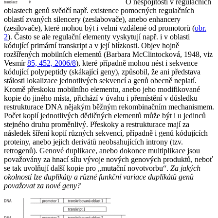
O nespojitosti v regulačních
oblastech genů svědčí např. existence pomocných regulačních
oblastí zvaných silencery (zeslabovače), anebo enhancery
(zesilovače), které mohou být i velmi vzdálené od promotorů (
obr.
2
). Často se ale regulační elementy vyskytují např. i v oblasti
kódující primární transkript a v její blízkosti. Objev hojně
rozšířených mobilních elementů (Barbara McClintocková, 1948, viz
Vesmír
85, 452, 2006/8
), které případně mohou nést i sekvence
kódující polypeptidy (skákající geny), způsobil, že ani představa
stálosti lokalizace jednotlivých sekvencí a genů obecně neplatí.
Kromě přeskoku mobilního elementu, anebo jeho modifikované
kopie do jiného místa, přichází v úvahu i přemístění v důsledku
restrukturace DNA nějakým běžným rekombinačním mechanismem.
Počet kopií jednotlivých dědičných elementů může být i u jedinců
stejného druhu proměnlivý. Přeskoky a restrukturace mají za
následek šíření kopií různých sekvencí, případně i genů kódujících
proteiny, anebo jejich derivátů neobsahujících introny (tzv.
retrogenů). Genové duplikace, anebo dokonce multiplikace jsou
považovány za hnací sílu vývoje nových genových produktů, neboť
se tak uvolňují další kopie pro „mutační novotvorbu“.
Za jakých
okolností lze duplikáty a různé funkční variace duplikátů genů
považovat za nové geny?