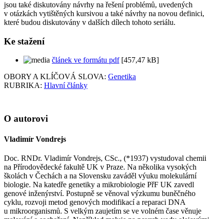
jsou také diskutovány návrhy na řešení problémů, uvedených
v otázkách vytištěných kursivou a také návrhy na novou definici,
které budou diskutovány v dalších dílech tohoto seriálu.
Ke stažení
článek ve formátu pdf
[457,47 kB]
OBORY A KLÍČOVÁ SLOVA:
Genetika
RUBRIKA:
Hlavní články
O autorovi
Vladimír Vondrejs
Doc. RNDr. Vladimír Vondrejs, CSc., (*1937) vystudoval chemii
na Přírodovědecké fakultě UK v Praze. Na několika vysokých
školách v Čechách a na Slovensku zaváděl výuku molekulární
biologie. Na katedře genetiky a mikrobiologie PřF UK zavedl
genové inženýrství. Postupně se věnoval výzkumu buněčného
cyklu, rozvoji metod genových modifikací a reparaci DNA
u mikroorganismů. S velkým zaujetím se ve volném čase věnuje