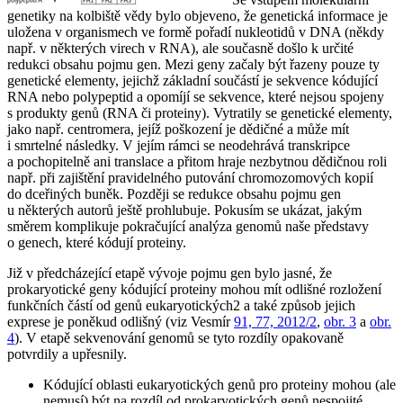
genetiky na kolbiště vědy bylo objeveno, že genetická informace je
uložena v organismech ve formě pořadí nukleotidů v DNA (někdy
např. v některých virech v RNA), ale současně došlo k určité
redukci obsahu pojmu gen. Mezi geny začaly být řazeny pouze ty
genetické elementy, jejichž základní součástí je sekvence kódující
RNA nebo polypeptid a opomíjí se sekvence, které nejsou spojeny
s produkty genů (RNA či proteiny). Vytratily se genetické elementy,
jako např. centromera, jejíž poškození je dědičné a může mít
i smrtelné následky. V jejím rámci se neodehrává transkripce
a pochopitelně ani translace a přitom hraje nezbytnou dědičnou roli
např. při zajištění pravidelného putování chromozomových kopií
do dceřiných buněk. Později se redukce obsahu pojmu gen
u některých autorů ještě prohlubuje. Pokusím se ukázat, jakým
směrem komplikuje pokračující analýza genomů naše představy
o genech, které kódují proteiny.
Již v předcházející etapě vývoje pojmu gen bylo jasné, že
prokaryotické geny kódující proteiny mohou mít odlišné rozložení
funkčních částí od genů eukaryotických2 a také způsob jejich
exprese je poněkud odlišný (viz Vesmír
91, 77, 2012/2
,
obr. 3
a
obr.
4
). V etapě sekvenování genomů se tyto rozdíly opakovaně
potvrdily a upřesnily.
Kódující oblasti eukaryotických genů pro proteiny mohou (ale
nemusí) být na rozdíl od prokaryotických genů nespojité