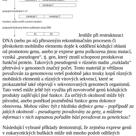
Jestliže při restrukturaci
DNA (nebo po ní) přirozeným rekombinačním procesem či
přeskokem mobilního elementu dojde k oddělení kódující oblasti
od promotoru genu, anebo je exprese genu poškozena jinou mutací,
vzniká „pseudogen“, tj. gen, který ztratil schopnost produkovat
funkční protein. Takových pseudogenů v různém stadiu „rozkladu“
přetrvává v genomech značný počet. Tento materiál je většinou
považován za genomovou veteš podobně jako trosky kopií různých
mobilních elementů a různých virových sekvencí, které se
prokazatelně také objevují v sekvenovaných genomech organismů.
Tato veteš může ještě být využita při novotvorbě genů kódujících
produkty zajišťující jiné funkce. Za určitých okolností může být
původní, anebo poněkud pozměněná funkce genu dokonce
obnovena.
Mohou vůbec být z hlediska definice genu – popřípadě za
jakých okolností – pseudogeny považovány za geny, a můžeme
informaci v nich zapsanou pořadím bází považovat za genetickou?
Následující vybrané příklady demonstrují, že zejména exprese genů
v eukaryotických buňkách může mít mnoho podob odlišných