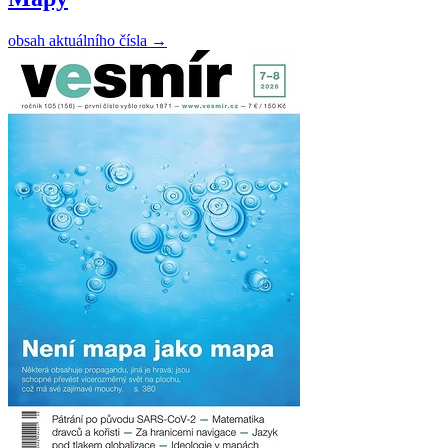
obsah aktuálního čísla
→