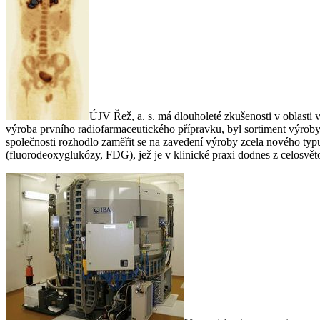
ÚJV Řež, a. s. má dlouholeté zkušenosti v oblasti 
výroba prvního radiofarmaceutického přípravku, byl sortiment výro
společnosti rozhodlo zaměřit se na zavedení výroby zcela nového ty
(fluorodeoxyglukózy, FDG), jež je v klinické praxi dodnes z celosv