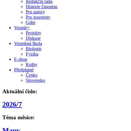
Redakční rada
Historie časopisu
Pro autory
Pro inzerenty
Gdpr
Vesmír+
Projekty
Diskuse
Vesmírná škola
Biologie
Fyzika
E-shop
Knihy
Předplatné
Česko
Slovensko
Aktuální číslo:
2026/7
Téma měsíce:
Mapy