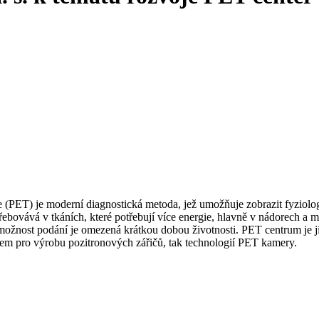
 (PET) je moderní diagnostická metoda, jež umožňuje zobrazit fyziolog
třebovává v tkáních, které potřebují více energie, hlavně v nádorech a 
 možnost podání je omezená krátkou dobou životnosti. PET centrum je j
nem pro výrobu pozitronových zářičů, tak technologií PET kamery.