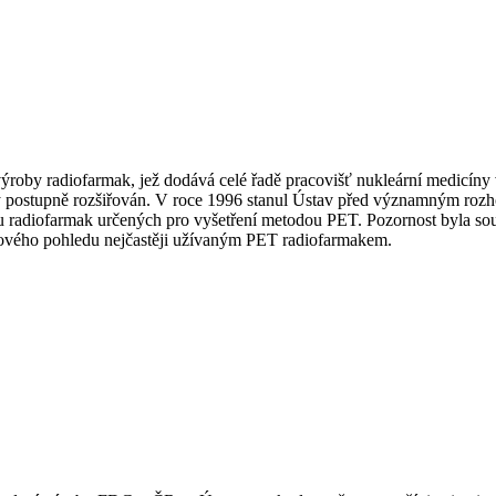
výroby radiofarmak, jež dodává celé řadě pracovišť nukleární medicíny 
by postupně rozšiřován. V roce 1996 stanul Ústav před významným roz
pu radiofarmak určených pro vyšetření metodou PET. Pozornost byla s
ětového pohledu nejčastěji užívaným PET radiofarmakem.