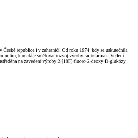
v České republice i v zahraničí. Od roku 1974, kdy se uskutečnila
hodnutím, kam dále směřovat rozvoj výroby radiofarmak. Vedení
oustředěna na zavedení výroby 2-[18F]-fluoro-2-deoxy-D-glukózy