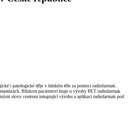
ické i patologické děje v lidském těle za pomoci radiofarmak.
metastázách. Blízkost pacientovi hraje u výroby PET radiofarmak
inými slovy centrum integrující výrobu a aplikaci radiofarmak pod