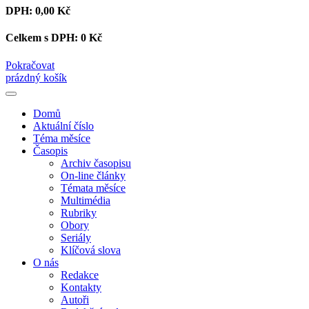
DPH:
0,00 Kč
Celkem s DPH:
0 Kč
Pokračovat
prázdný košík
Domů
Aktuální číslo
Téma měsíce
Časopis
Archiv časopisu
On-line články
Témata měsíce
Multimédia
Rubriky
Obory
Seriály
Klíčová slova
O nás
Redakce
Kontakty
Autoři