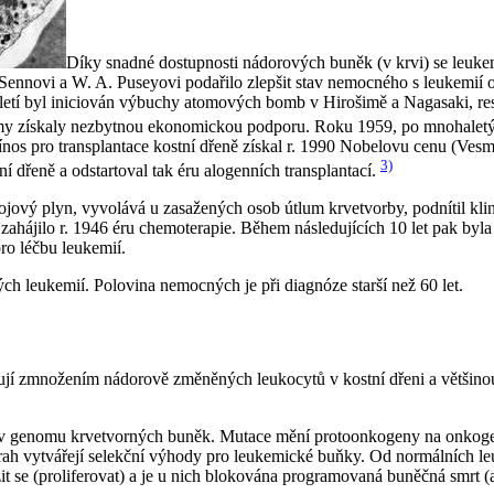
Díky snadné dostupnosti nádorových buněk (v krvi) se leuk
Sennovi a W. A. Puseyovi podařilo zlepšit stav nemocného s leukemií oz
etí byl iniciován výbuchy atomových bomb v Hirošimě a Nagasaki, res
zkumy získaly nezbytnou ekonomickou podporu. Roku 1959, po mnohalet
přínos pro transplantace kostní dřeně získal r. 1990 Nobelovu cenu (Ves
3)
ní dřeně a odstartoval tak éru alogenních transplantací.
bojový plyn, vyvolává u zasažených osob útlum krvetvorby, podnítil klini
hájilo r. 1946 éru chemoterapie. Během následujících 10 let pak byla sy
ro léčbu leukemií.
ch leukemií. Polovina nemocných je při diagnóze starší než 60 let.
zmnožením nádorově změněných leukocytů v kostní dřeni a většinou tak
í v genomu krvetvorných buněk. Mutace mění protoonkogeny na onkogen
drah vytvářejí selekční výhody pro leukemické buňky. Od normálních le
t se (proliferovat) a je u nich blokována programovaná buněčná smrt