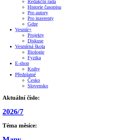
Redakční rada
Historie časopisu
Pro autory
Pro inzerenty
Gdpr
Vesmír+
Projekty
Diskuse
Vesmírná škola
Biologie
Fyzika
E-shop
Knihy
Předplatné
Česko
Slovensko
Aktuální číslo:
2026/7
Téma měsíce:
Mapy