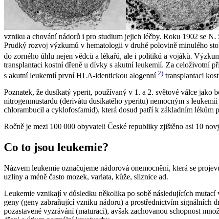
vzniku a chování nádorů i pro studium jejich léčby. Roku 1902 se N. 
Prudký rozvoj výzkumů v hematologii v druhé polovině minulého stol
do zorného úhlu nejen vědců a lékařů, ale i politiků a vojáků. Vý
transplantaci kostní dřeně u dívky s akutní leukemií. Za celoživotní 
2)
s akutní leukemií první HLA-identickou alogenní
transplantaci kost
Poznatek, že dusíkatý yperit, používaný v 1. a 2. světové válce jako 
nitrogenmustardu (derivátu dusíkatého yperitu) nemocným s leukemií za
chlorambucil a cyklofosfamid), která dosud patří k základním lékům p
Ročně je mezi 100 000 obyvateli České republiky zjištěno asi 10 nový
Co to jsou leukemie?
Názvem leukemie označujeme nádorová onemocnění, která se projevují 
uzliny a méně často mozek, varlata, kůže, sliznice ad.
Leukemie vznikají v důsledku několika po sobě následujících mutac
geny (geny zabraňující vzniku nádoru) a prostřednictvím signálních 
pozastavené vyzrávání (maturaci), avšak zachovanou schopnost množi