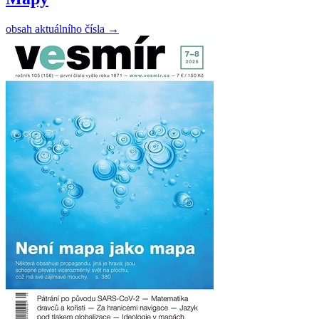
obsah aktuálního čísla
→