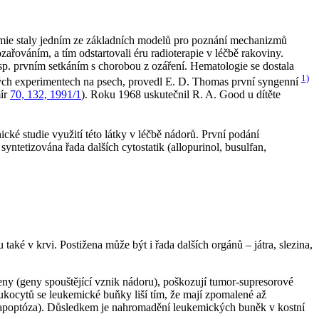
emie staly jedním ze základních modelů pro poznání mechanizmů
ařováním, a tím odstartovali éru radioterapie v léčbě rakoviny.
p. prvním setkáním s chorobou z ozáření. Hematologie se dostala
1)
ých experimentech na psech, provedl E. D. Thomas první syngenní
mír
70, 132, 1991/1
). Roku 1968 uskutečnil R. A. Good u dítěte
cké studie využití této látky v léčbě nádorů. První podání
ntetizována řada dalších cytostatik (allopurinol, busulfan,
é v krvi. Postižena může být i řada dalších orgánů – játra, slezina,
y (geny spouštějící vznik nádoru), poškozují tumor-supresorové
ukocytů se leukemické buňky liší tím, že mají zpomalené až
 (apoptóza). Důsledkem je nahromadění leukemických buněk v kostní