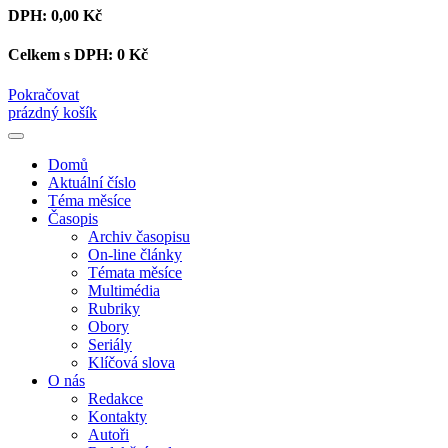
DPH:
0,00 Kč
Celkem s DPH:
0 Kč
Pokračovat
prázdný košík
Domů
Aktuální číslo
Téma měsíce
Časopis
Archiv časopisu
On-line články
Témata měsíce
Multimédia
Rubriky
Obory
Seriály
Klíčová slova
O nás
Redakce
Kontakty
Autoři