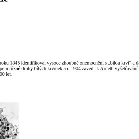
roku 1845 identifikoval vysoce zhoubné onemocnění s „bílou krví“ a d
opem různé druhy bílých krvinek a r. 1904 zavedl J. Arneth vyšetřování
00 let.