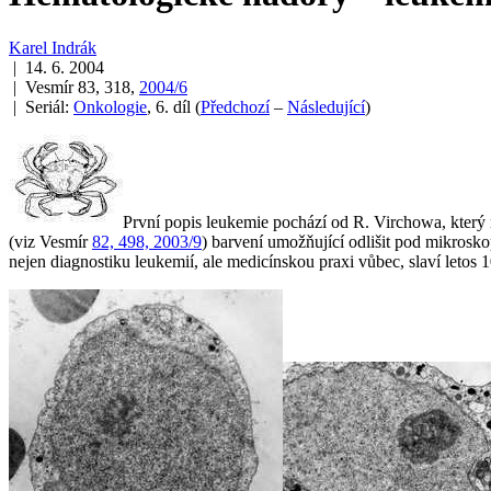
Karel Indrák
| 14. 6. 2004
| Vesmír 83, 318,
2004/6
| Seriál:
Onkologie
, 6. díl
(
Předchozí
–
Následující
)
První popis leukemie pochází od R. Virchowa, který 
(viz Vesmír
82, 498, 2003/9
) barvení umožňující odlišit pod mikrosk
nejen diagnostiku leukemií, ale medicínskou praxi vůbec, slaví letos 1