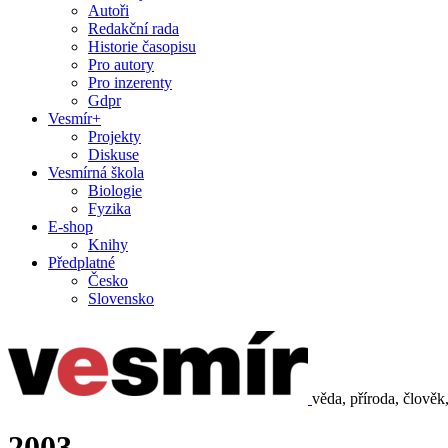
Autoři
Redakční rada
Historie časopisu
Pro autory
Pro inzerenty
Gdpr
Vesmír+
Projekty
Diskuse
Vesmírná škola
Biologie
Fyzika
E-shop
Knihy
Předplatné
Česko
Slovensko
věda, příroda, člověk
2003