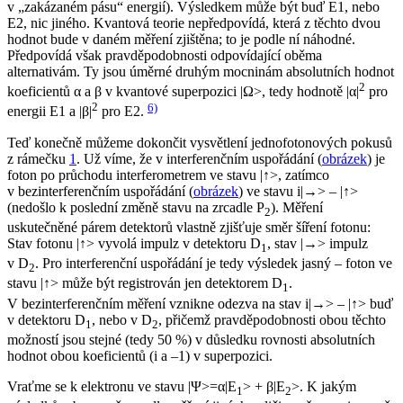
v „zakázaném pásu“ energií). Výsledkem může být buď
E
1, nebo
E
2, nic jiného. Kvantová teorie nepředpovídá,
která
z těchto dvou
hodnot bude v daném měření zjištěna; to je podle ní náhodné.
Předpovídá však pravděpodobnosti odpovídající oběma
alternativám. Ty jsou úměrné druhým mocninám absolutních hodnot
2
koeficientů α a β v kvantové superpozici |Ω>, tedy hodnotě |α|
pro
2
6)
energii
E
1 a |β|
pro
E
2.
Teď konečně můžeme dokončit vysvětlení jednofotonových pokusů
z rámečku
1
. Už víme, že v interferenčním uspořádání (
obrázek
) je
foton po průchodu interferometrem ve stavu |↑>, zatímco
v bezinterferenčním uspořádání (
obrázek
) ve stavu
i
|→> – |↑>
(nedošlo k poslední změně stavu na zrcadle P
). Měření
2
uskutečněné párem detektorů vlastně zjišťuje směr šíření fotonu:
Stav fotonu |↑> vyvolá impulz v detektoru D
, stav |→> impulz
1
v D
. Pro interferenční uspořádání je tedy výsledek jasný – foton ve
2
stavu |↑> může být registrován jen detektorem D
.
1
V bezinterferenčním měření vznikne odezva na stav
i
|→> – |↑> buď
v detektoru D
, nebo v D
, přičemž pravděpodobnosti obou těchto
1
2
možností jsou stejné (tedy 50 %) v důsledku rovnosti absolutních
hodnot obou koeficientů (
i
a –1) v superpozici.
Vraťme se k elektronu ve stavu |Ψ>=α|
E
> + β|
E
>. K jakým
1
2