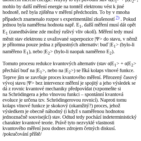
1
2
mohlo by další měření energie na tomtéž elektronu vést k jiné
hodnotě, než byla zjištěna v měření předchozím. To by v mnoha
7)
případech znamenalo rozpor s experimentální zkušeností
. Pokud
jednou byla naměřena hodnota např.
E
, další měření musí dát opět
1
E
(zanedbáváme zde možný rušivý vliv okolí). Měření tedy musí
1
měnit stav elektronu z uvažované superpozice |Ψ> do stavu, v němž
je přítomna
pouze jedna
z přípustných alternativ: buď |
Ε
> (bylo-li
1
naměřeno
E
), nebo |
Ε
> (bylo-li naopak naměřeno
E
).
1
2
2
Tomuto procesu redukce kvantových alternativ (stav α|
Ε
> + α|
Ε
>
1
2
přechází buď na |
Ε
>, nebo na |
E
>) se říká
kolaps vlnové funkce.
1
2
Teprve jím se završuje proces kvantového měření. Přirozený časový
vývoj stavu |Ψ> bez intervence měření je spojitý a jeho výsledek se
dá z rovnic kvantové mechaniky předpovídat (vzpomeňte si
na Schrödingera a jeho vlnovou funkci – spontánní kvantová
evoluce je určena tzv. Schrödingerovou rovnicí). Naproti tomu
kolaps vlnové funkce je
skokový
(okamžitý?) proces, jehož
výsledkem je obecně
náhodný
(i když s naměřenou hodnotou
jednoznačně související) stav. Odtud tedy pochází indeterministický
charakter kvantové teorie. Právě tyto nezvyklé vlastnosti
kvantového měření jsou dodnes zdrojem četných diskusí.
/pokračování příště/