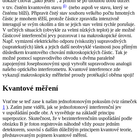
dokáže chovat „jako jeden“, a přitom se po dlouhou dobu udržet
4)
v tzv. čistém kvantovém stavu
(nebo aspoň ve stavu, který se
čistému blíží). Připravit čistý stav souboru velkého počtu hmotných
částic je mnohem těžší, protože částice zpravidla intenzivně
interagují se svým okolím a tím se jejich stav velmi rychle porušuje.
V určitých situacích (obvykle za velmi nízkých teplot) je ale možné
částicové interferenční jevy pozorovat i na makroskopické úrovni.
Např. vymizení elektrického odporu (viskozity) supravodivých
(supratekutých) látek a jejich další neobvyklé vlastnosti jsou přímým
důsledkem kvantového chování mikroskopických částic. Tak je
možné pomocí supravodivého obvodu s dvěma paralelně
zapojenými Josephsonovými spoji vytvořit supravodivou analogii
našeho optického interferometru. Kvantové interference zde
vykazují makroskopicky měřitelné proudy protékající oběma spoji!
Kvantové měření
Vraťme se teď zase k našim jednofotonovým pokusům (viz rámeček
1
). Zatím jsme viděli, jak se jednofotonový interferenční jev
v uspořádání podle obr. A vysvětluje na základě principu
superpozice. Skutečnost, že v bezinterferenčním uspořádání podle
obrázku B je foton registrován náhodně vždy pouze jedním
detektorem, souvisí s dalším důležitým principem kvantové teorie,
představovaným pojmem
kvantové měření
.