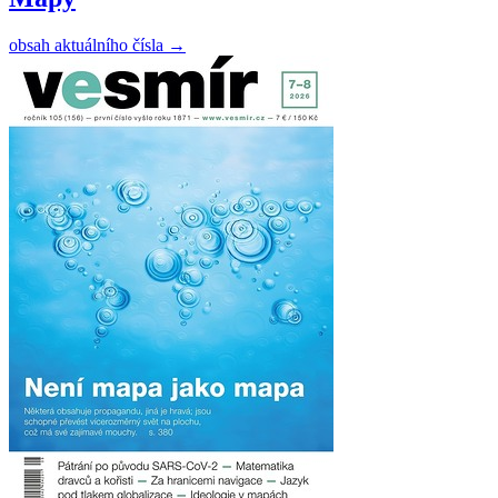
obsah aktuálního čísla
→