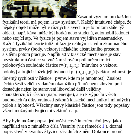
Zásadní význam pro každou
fyzikální teorii má pojem „stav systému“. Každý intuitivně chápe, že
nějaký objekt může být v různých stavech a je to přitom stále týž
objekt, např. káva může být horká nebo studená, automobil jedoucí
nebo stojící atp. Ve fyzice je pojem stavu vyjádřen matematicky.
Každá fyzikální teorie totiž přiřazuje reálným stavům zkoumaného
systému prvky (body, vektory) nějakého abstraktního prostoru
a s těmi potom pracuje. Například v klasické mechanice je stav
bezstrukturní částice ve vnějším silovém poli určen trojicí
polohových souřadnic částice
r
=(
r
,
r
,
r
) [mluvíme o vektoru
x
y
z
polohy] a trojicí složek její hybnosti
p
=(
p
,
p
,
p
) [vektor hybnosti je
x
y
z
úměrný rychlosti
v
částice:
p
=
m
v
, kde
m
je hmotnost]. Znalost
těchto šesti veličin v daném okamžiku při určeném silovém poli
dostačuje nejen ke stanovení libovolné další veličiny
charakterizující částici (např. energie), ale i k výpočtu všech
budoucích (a díky vratnosti zákonů klasické mechaniky i minulých)
poloh a hybností. Všechny stavy klasické částice jsou tedy popsány
všemi možnými dvojicemi vektorů
r
a
p
.
Aby bylo možné popsat jednočásticové interferenční jevy, jako
například ten z minulého čísla Vesmíru (viz rámeček
1
), doznal
popis stavů v kvantové fyzice zásadních změn. Dokonce pro něj