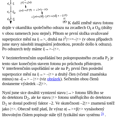
K další změně stavu fotonu
dojde v okamžiku společného odrazu na zrcadlech O
a O
(dráhy
I
II
v obou ramenech jsou stejné). Přitom se první složka uvažované
2
superpozice mění na
i
|→>, druhá na
i
|↑>=–|↑> (v obou případech
jsme stavy násobili imaginární jednotkou, protože došlo k odrazu).
Po odrazech tedy máme
i
|→>–|↑>.
V bezinterferenčním uspořádání bez polopropustného zrcadla P
je
2
tento stav konečným stavem fotonu po průchodu přístrojem.
V interferenčním uspořádání se ale na P
první člen poslední
2
superpozice mění na
i
|→> –|↑> a druhý člen (včetně znaménka
minus) na -
i
|→> – |↑> (viz
obrázek
). Sečtením obou členů
dostaneme výsledek –2|↑>.
Nyní jsme sice dosáhli vymizení stavu |→> fotonu šířícího se
do detektoru D
, ale ke stavu |↑> fotonu směřujícího do detektoru
2
D
se dostal podivný faktor –2. Ve skutečnosti –2|↑> znamená totéž
1
jako |↑>. Obecně totiž platí, že výraz α|→>+β|↑> vynásobený
3)
libovolným číslem popisuje stále týž fyzikální stav systému
.