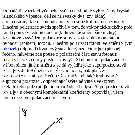
Dopadá-li svazek obyčejného světla na vhodně vybroušený krystal
islandského vápence, dělí se na svazky dva, tzv. řádný
a mimořádný, které jsou lineárně, vůči sobě kolmo polarizovány.
Lineární polarizace světla spočívá v tom, že vektor elektrického pole
kmitá pouze v jednom směru (kolmém ke směru šíření vlny).
Kvantové vysvětlení polarizace souvisí s vlastním momentem
hybnosti (spinem) fotonu. Lineární polarizaci fotonu ve směru
x
(viz
obrázek
) odpovídá kvantový stav, který označíme |
x
> (přesněji
řečeno, mluvíme zde pouze o polarizační části stavu fotonu);
polarizaci ve směru
y
přísluší stav |
y
>. Stav lineární polarizace |
x
>
v libovolném jiném směru
x
se dá vyjádřit jako superpozice stavů
|
x
> a |
y
>: Je-li θ úhel sevřený osami
x
a
x
, pak platí, že
|
x
>=cosθ|
x
>+sinθ|
y
>. Světlo však může mít také kruhovou či
eliptickou polarizaci, odpovídající světelné vlně s vektorem
elektrického pole rotujícím po kružnici či elipse. Superpozice stavů
|
x
> a |
y
> s obecnými komplexními koeficienty odpovídají všem
těmto možným polarizačním stavům.