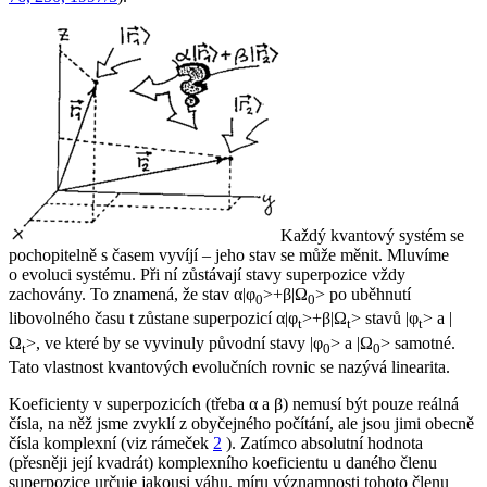
Každý kvantový systém se
pochopitelně s časem vyvíjí – jeho stav se může měnit. Mluvíme
o evoluci systému. Při ní zůstávají stavy superpozice vždy
zachovány. To znamená, že stav α|φ
>+β|Ω
> po uběhnutí
0
0
libovolného času
t
zůstane superpozicí α|φ
>+β|Ω
> stavů |φ
> a |
t
t
t
Ω
>, ve které by se vyvinuly původní stavy |φ
> a |Ω
> samotné.
t
0
0
Tato vlastnost kvantových evolučních rovnic se nazývá
linearita
.
Koeficienty v superpozicích (třeba α a β) nemusí být pouze reálná
čísla, na něž jsme zvyklí z obyčejného počítání, ale jsou jimi obecně
čísla
komplexní
(viz rámeček
2
). Zatímco absolutní hodnota
(přesněji její kvadrát) komplexního koeficientu u daného členu
superpozice určuje jakousi váhu, míru významnosti tohoto členu