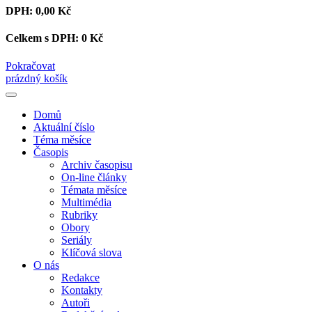
DPH:
0,00 Kč
Celkem s DPH:
0 Kč
Pokračovat
prázdný košík
Domů
Aktuální číslo
Téma měsíce
Časopis
Archiv časopisu
On-line články
Témata měsíce
Multimédia
Rubriky
Obory
Seriály
Klíčová slova
O nás
Redakce
Kontakty
Autoři