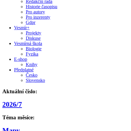
Redakční rada
Historie časopisu
Pro autory
Pro inzerenty
Gdpr
Vesmír+
Projekty
Diskuse
Vesmírná škola
Biologie
Fyzika
E-shop
Knihy
Předplatné
Česko
Slovensko
Aktuální číslo:
2026/7
Téma měsíce:
Mapy