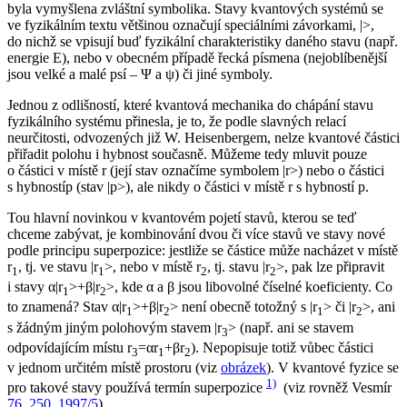
byla vymyšlena zvláštní symbolika. Stavy kvantových systémů se
ve fyzikálním textu většinou označují speciálními závorkami, |>,
do nichž se vpisují buď fyzikální charakteristiky daného stavu (např.
energie
E
), nebo v obecném případě řecká písmena (nejoblíbenější
jsou velké a malé psí – Ψ a ψ) či jiné symboly.
Jednou z odlišností, které kvantová mechanika do chápání stavu
fyzikálního systému přinesla, je to, že podle slavných relací
neurčitosti, odvozených již W. Heisenbergem, nelze kvantové částici
přiřadit polohu i hybnost současně. Můžeme tedy mluvit pouze
o částici v místě
r
(její stav označíme symbolem |
r
>)
nebo
o částici
s hybností
p
(stav |
p
>), ale nikdy o částici v místě
r
s hybností
p
.
Tou hlavní novinkou v kvantovém pojetí stavů, kterou se teď
chceme zabývat, je kombinování dvou či více stavů ve stavy nové
podle principu superpozice: jestliže se částice může nacházet v místě
r
, tj. ve stavu |
r
>, nebo v místě
r
, tj. stavu |
r
>, pak lze připravit
1
1
2
2
i stavy α|
r
>+β|
r
>, kde α a β jsou libovolné číselné koeficienty. Co
1
2
to znamená? Stav α|
r
>+β|
r
> není obecně totožný s |
r
> či |
r
>, ani
1
2
1
2
s žádným jiným polohovým stavem |
r
> (např. ani se stavem
3
odpovídajícím místu
r
=α
r
+β
r
). Nepopisuje totiž vůbec částici
3
1
2
v jednom určitém místě prostoru (viz
obrázek
). V kvantové fyzice se
1)
pro takové stavy používá termín
superpozice
(viz rovněž Vesmír
76, 250, 1997/5
).