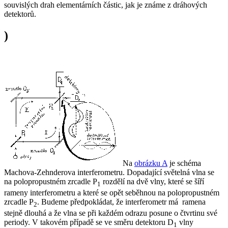
souvislých drah elementárních částic, jak je známe z dráhových
detektorů.
)
Na
obrázku A
je schéma
Machova-Zehnderova interferometru. Dopadající světelná vlna se
na polopropustném zrcadle P
rozdělí na dvě vlny, které se šíří
1
rameny interferometru a které se opět seběhnou na polopropustném
zrcadle P
. Budeme předpokládat, že interferometr má ramena
2
stejně dlouhá a že vlna se při každém odrazu posune o čtvrtinu své
periody. V takovém případě se ve směru detektoru D
vlny
1