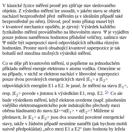
V klasické fyzice měření prostě jen zjišťuje stav sledovaného
objektu. Z výsledku měření lze usoudit, v jakém stavu se objekt
nacházel bezprostředně před měřením (a v ideálním případě také
bezprostředně po něm). Důvod, proč tento přístup musel být
v kvantové mechanice opuštěn, je zjevný: Výsledek každého
fyzikálního měření prováděného na libovolném stavu Ψ je vyjádřen
pouze jednou naměřenou hodnotou příslušné veličiny, zatímco stav
Ψ může být superpozicí stavů odpovídajících několika různým
hodnotám. Prostor stavů obsahující kvantové superpozice je tak
bohatší než množina možných výsledků měření.
Co se děje při kvantovém měření, si popíšeme na jednoduchém
příkladu měření energie elektronu v atomu vodíku. Omezíme se
na případy, v nichž se elektron nachází v libovolné superpozici
pouze dvou povolených energetických stavů |
Ε
> a |
Ε
>
1
2
odpovídajících energiím
E
1 a
E
2. Je jasné, že měření na stavu |
Ε
>,
1
5)
resp. |
Ε
> povede s jistotou k výsledkům
E
1, resp.
E
2.
Co ale
2
bude výsledkem měření, když elektron uvedeme (např. působením
vnějšího elektromagnetického pole indukujícího přechody mezi
oběma hladinami) do stavu |Ω>=α|
Ε
> + α|
Ε
>? Můžeme si
1
2
představit, že |
Ε
> a |
Ε
> jsou dva sousední povolené energetické
1
2
stavy, takže v žádném případě nesmíme naměřit (jak bychom mohli
naivně předpokládat) „něco mezi
E
1 a
E
2“ (tato hodnota by ležela