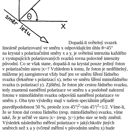
Dopadá-li světelný svazek
lineárně polarizovaný ve směru
x
odpovídajícím úhlu θ=45°
na krystal s polarizačními směry
x
a
y
, je světelná intenzita každého
z vystupujících polarizovaných svazků rovna polovině intenzity
původní. Co se však stane, dopadá-li na krystal pouze jediný foton
v polarizačním stavu |
x
>? Vzhledem k tomu, že foton je nedělitelný,
můžeme jej zaregistrovat vždy buď jen ve směru šíření řádného
svazku (řekněme s polarizací
x
), nebo ve směru šíření mimořádného
svazku (s polarizací
y
). Zjištění, že foton jde cestou řádného svazku,
tedy znamená naměření polarizace ve směru
x
a podobně nalezení
fotonu v mimořádném svazku odpovídá naměření polarizace ve
směru
y
. Oba tyto výsledky mají v našem speciálním případě
2
2
pravděpodobnost 50 %, protože |cos 45°|
=|sin 45°|
=1/2. Víme-li,
že se foton dal cestou řádného (resp. mimořádného) svazku, víme
také, že je určitě ve stavu |
x
> (resp. |
y
>) jeho stav se tedy změnil.
Výsledek následného měření polarizace v jakýchkoliv jiných
směrech než
x
a
y
(včetně měření v původním směru
x
) bude