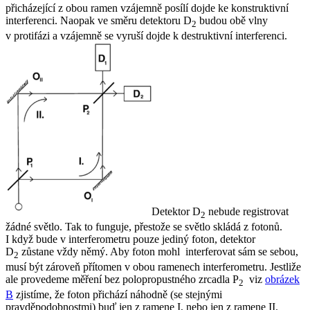
přicházející z obou ramen vzájemně posílí dojde ke konstruktivní
interferenci. Naopak ve směru detektoru D
budou obě vlny
2
v protifázi a vzájemně se vyruší dojde k destruktivní interferenci.
Detektor D
nebude registrovat
2
žádné světlo. Tak to funguje, přestože se světlo skládá z fotonů.
I když bude v interferometru pouze jediný foton, detektor
D
zůstane vždy němý. Aby foton mohl interferovat sám se sebou,
2
musí být
zároveň
přítomen v obou ramenech interferometru. Jestliže
ale provedeme měření bez polopropustného zrcadla P
viz
obrázek
2
B
zjistíme, že foton přichází náhodně (se stejnými
pravděpodobnostmi)
buď
jen z ramene I,
nebo
jen z ramene II.