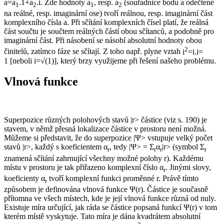
a
=
a
.1+
a
.
i.
Zde hodnoty
a
, resp.
a
(souřadnice bodu
a
odečtené
1
2
1
2
na reálné, resp. imaginární ose) tvoří reálnou, resp. imaginární část
komplexního čísla
a
. Při sčítání komplexních čísel platí, že reálná
část součtu je součtem reálných částí obou sčítanců, a podobně pro
imaginární část. Při násobení se násobí absolutní hodnoty obou
2
činitelů, zatímco fáze se sčítají. Z toho např. plyne vztah
i
=
i
.
i
=
1 [
neboli
i
=√(1)]
, který brzy využijeme při řešení našeho problému.
Vlnová funkce
Superpozice různých polohových stavů |
r
> částice (viz s. 190) je
stavem, v němž přesná lokalizace částice v prostoru není možná.
Můžeme si představit, že do superpozice |Ψ> vstupuje velký počet
stavů |
r
>, každý s koeficientem α
, tedy |Ψ> = Σ
α
|
r
> (symbol Σ
r
r
r
r
znamená sčítání zahrnující všechny možné polohy
r
). Každému
místu v prostoru je tak přiřazeno komplexní číslo α
. Jinými slovy,
r
koeficienty α
tvoří komplexní funkci proměnné
r
. Právě tímto
r
způsobem je definována vlnová funkce Ψ(
r
). Částice je současně
přítomna ve všech místech, kde je její vlnová funkce různá od nuly.
Existuje míra určující, jak ráda se částice popsaná funkcí Ψ(
r
) v tom
kterém místě vyskytuje. Tato míra je dána kvadrátem absolutní