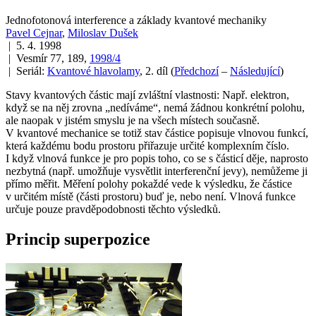
Jednofotonová interference a základy kvantové mechaniky
Pavel Cejnar
,
Miloslav Dušek
| 5. 4. 1998
| Vesmír 77, 189,
1998/4
| Seriál:
Kvantové hlavolamy
, 2. díl
(
Předchozí
–
Následující
)
Stavy kvantových částic mají zvláštní vlastnosti: Např. elektron,
když se na něj zrovna „nedíváme“, nemá žádnou konkrétní polohu,
ale naopak v jistém smyslu je na všech místech současně.
V kvantové mechanice se totiž stav částice popisuje vlnovou funkcí,
která každému bodu prostoru přiřazuje určité komplexním číslo.
I když vlnová funkce je pro popis toho, co se s částicí děje, naprosto
nezbytná (např. umožňuje vysvětlit interferenční jevy), nemůžeme ji
přímo měřit. Měření polohy pokaždé vede k výsledku, že částice
v určitém místě (části prostoru) buď je, nebo není. Vlnová funkce
určuje pouze pravděpodobnosti těchto výsledků.
Princip superpozice