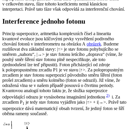
v celkovém stavu, fáze tohoto koeficientu nemá klasickou
interpretaci. Právě tato fáze však odpovídá za interferenční chování.
Interference jednoho fotonu
Princip superpozice, aritmetika komplexních čísel a linearita
kvantové evoluce jsou klíčovými prvky vysvětlení podivného
chování fotonů v interferometru na obrázku A
obrázek
. Budeme
rozlišovat dva základní stavy: |↑> je stav fotonu pohybujícího se
směrem „nahoru“, |→> je stav fotonu letícího „doprava“ (víme, že
pouhý směr šíření stav fotonu plně nespecifikuje, ale toto
zjednodušení lze teď připustit). Foton přicházející od zdroje
k polopropustnému zrcadlu P1 je ve stavu |↑>. Za polopropustným
zrcadlem je stav fotonu
superpozicí
původního směru šíření (foton
prošel zrcadlem) a směru kolmého (foton se odrazil). Již víme, že
odražená vlna se v našem případě posouvá o čtvrtinu periody.
Kvantovou analogií tohoto faktu je, že složka superpozice
2)
odpovídající odrazu je vynásobena imaginární jednotkou
i
. Za
zrcadlem P
je tedy stav fotonu vyjádřen jako |↑> +
i
|→>. Právě tato
1
superpozice dává matematický obsah tvrzení, že jediný foton se šíří
oběma rameny současně.