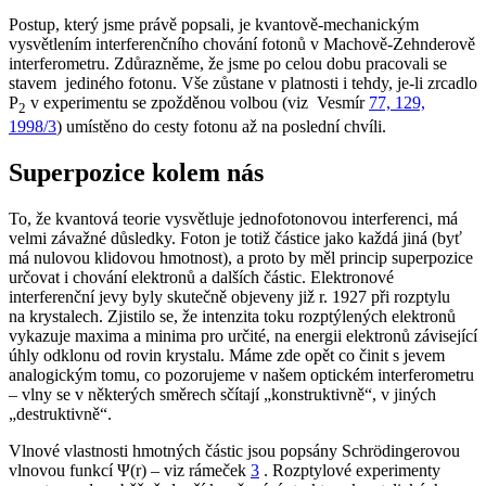
Postup, který jsme právě popsali, je kvantově-mechanickým
vysvětlením interferenčního chování fotonů v Machově-Zehnderově
interferometru. Zdůrazněme, že jsme po celou dobu pracovali se
stavem
jediného fotonu
. Vše zůstane v platnosti i tehdy, je-li zrcadlo
P
v experimentu se zpožděnou volbou (viz Vesmír
77, 129,
2
1998/3
) umístěno do cesty fotonu až na poslední chvíli.
Superpozice kolem nás
To, že kvantová teorie vysvětluje jednofotonovou interferenci, má
velmi závažné důsledky. Foton je totiž částice jako každá jiná (byť
má nulovou klidovou hmotnost), a proto by měl princip superpozice
určovat i chování elektronů a dalších částic. Elektronové
interferenční jevy byly skutečně objeveny již r. 1927 při rozptylu
na krystalech. Zjistilo se, že intenzita toku rozptýlených elektronů
vykazuje maxima a minima pro určité, na energii elektronů závisející
úhly odklonu od rovin krystalu. Máme zde opět co činit s jevem
analogickým tomu, co pozorujeme v našem optickém interferometru
– vlny se v některých směrech sčítají „konstruktivně“, v jiných
„destruktivně“.
Vlnové vlastnosti hmotných částic jsou popsány Schrödingerovou
vlnovou funkcí Ψ(
r
) – viz rámeček
3
. Rozptylové experimenty