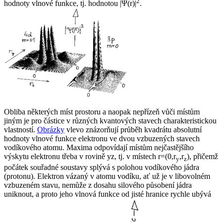
2
hodnoty vlnové funkce, tj. hodnotou |Ψ(
r
)|
.
Obliba některých míst prostoru a naopak nepřízeň vůči místům
jiným je pro částice v různých kvantových stavech charakteristickou
vlastností.
Obrázky
vlevo znázorňují průběh kvadrátu absolutní
hodnoty vlnové funkce elektronu ve dvou vzbuzených stavech
vodíkového atomu. Maxima odpovídají místům nejčastějšího
výskytu elektronu třeba v rovině
yz
,
tj. v místech
r
=(0,
r
,r
)
, přičemž
y
z
počátek souřadné soustavy splývá s polohou vodíkového jádra
(protonu). Elektron vázaný v atomu vodíku, ať už je v libovolném
vzbuzeném stavu, nemůže z dosahu silového působení jádra
uniknout, a proto jeho vlnová funkce od jisté hranice rychle ubývá