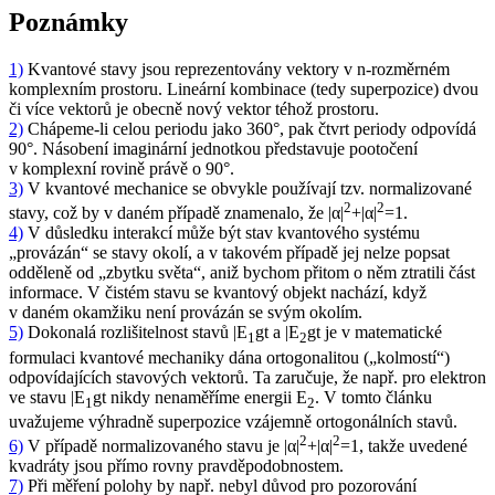
Poznámky
1)
Kvantové stavy jsou reprezentovány vektory v n-rozměrném
komplexním prostoru. Lineární kombinace (tedy superpozice) dvou
či více vektorů je obecně nový vektor téhož prostoru.
2)
Chápeme-li celou periodu jako 360°, pak čtvrt periody odpovídá
90°. Násobení imaginární jednotkou představuje pootočení
v komplexní rovině právě o 90°.
3)
V kvantové mechanice se obvykle používají tzv. normalizované
2
2
stavy, což by v daném případě znamenalo, že |α|
+|α|
=1.
4)
V důsledku interakcí může být stav kvantového systému
„provázán“ se stavy okolí, a v takovém případě jej nelze popsat
odděleně od „zbytku světa“, aniž bychom přitom o něm ztratili část
informace. V čistém stavu se kvantový objekt nachází, když
v daném okamžiku
není
provázán se svým okolím.
5)
Dokonalá rozlišitelnost stavů |
E
gt a |
E
gt je v matematické
1
2
formulaci kvantové mechaniky dána ortogonalitou („kolmostí“)
odpovídajících stavových vektorů. Ta zaručuje, že např. pro elektron
ve stavu |
E
gt nikdy nenaměříme energii
E
. V tomto článku
1
2
uvažujeme výhradně superpozice vzájemně ortogonálních stavů.
2
2
6)
V případě normalizovaného stavu je |α|
+|α|
=1, takže uvedené
kvadráty jsou přímo rovny pravděpodobnostem.
7)
Při měření polohy by např. nebyl důvod pro pozorování