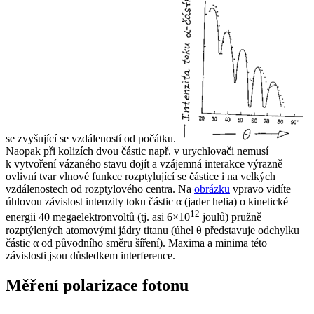
se zvyšující se vzdáleností od počátku.
Naopak při kolizích dvou částic např. v urychlovači nemusí
k vytvoření vázaného stavu dojít a vzájemná interakce výrazně
ovlivní tvar vlnové funkce rozptylující se částice i na velkých
vzdálenostech od rozptylového centra. Na
obrázku
vpravo vidíte
úhlovou závislost intenzity toku částic
α
(jader helia) o kinetické
12
energii 40 megaelektronvoltů (tj. asi 6×10
joulů) pružně
rozptýlených atomovými jádry titanu (úhel
θ
představuje odchylku
částic
α
od původního směru šíření). Maxima a minima této
závislosti jsou důsledkem interference.
Měření polarizace fotonu