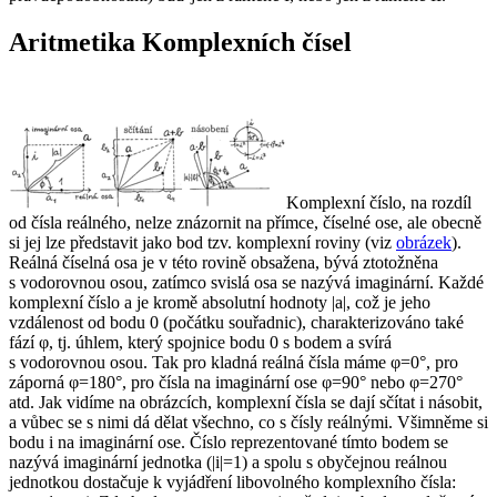
Aritmetika Komplexních čísel
Komplexní číslo, na rozdíl
od čísla reálného, nelze znázornit na přímce, číselné ose, ale obecně
si jej lze představit jako bod tzv. komplexní roviny (viz
obrázek
).
Reálná číselná osa je v této rovině obsažena, bývá ztotožněna
s vodorovnou osou, zatímco svislá osa se nazývá imaginární. Každé
komplexní číslo
a
je kromě
absolutní hodnoty
|
a
|
, což je jeho
vzdálenost od bodu
0
(počátku souřadnic), charakterizováno také
fází
φ
, tj. úhlem, který spojnice bodu
0
s bodem
a
svírá
s vodorovnou osou. Tak pro kladná reálná čísla máme
φ=0°
, pro
záporná
φ=180°
, pro čísla na imaginární ose
φ=90°
nebo
φ=270°
atd. Jak vidíme na obrázcích, komplexní čísla se dají sčítat i násobit,
a vůbec se s nimi dá dělat všechno, co s čísly reálnými. Všimněme si
bodu
i
na imaginární ose. Číslo reprezentované tímto bodem se
nazývá
imaginární jednotka
(
|
i
|=1
) a spolu s obyčejnou reálnou
jednotkou dostačuje k vyjádření libovolného komplexního čísla: