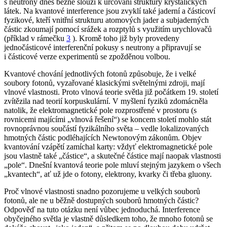
s neutrony dnes běžně slouží k určování struktury krystalických
látek. Na kvantové interference jsou zvyklí také jaderní a částicoví
fyzikové, kteří vnitřní strukturu atomových jader a subjaderných
částic zkoumají pomocí srážek a rozptylů s využitím urychlovačů
(příklad v rámečku
3
). Kromě toho již byly provedeny
jednočásticové interferenční pokusy s neutrony a připravují se
i částicové verze experimentů se zpožděnou volbou.
Kvantové chování jednotlivých fotonů způsobuje, že i velké
soubory fotonů, vyzařované klasickými světelnými zdroji, mají
vlnové vlastnosti. Proto vlnová teorie světla již počátkem 19. století
zvítězila nad teorií korpuskulární. V myšlení fyziků zdomácněla
natolik, že elektromagnetické pole rozprostřené v prostoru (s
rovnicemi majícími „vlnová řešení“) se koncem století mohlo stát
rovnoprávnou součástí fyzikálního světa – vedle lokalizovaných
hmotných částic podléhajících Newtonovým zákonům. Objev
kvantování vzápětí zamíchal karty: vždyť elektromagnetické pole
jsou vlastně také „částice“, a skutečné částice mají naopak vlastnosti
„pole“. Dnešní kvantová teorie pole mluví stejným jazykem o všech
„kvantech“, ať už jde o fotony, elektrony, kvarky či třeba gluony.
Proč vlnové vlastnosti snadno pozorujeme u velkých souborů
fotonů, ale ne u běžně dostupných souborů hmotných částic?
Odpověď na tuto otázku není vůbec jednoduchá. Interference
obyčejného světla je vlastně důsledkem toho, že mnoho fotonů se