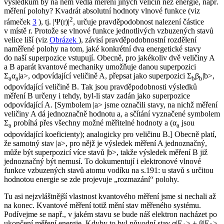
výsledkům by na něm vedla měření jiných veličin než energie, např.
měření polohy? Kvadrát absolutní hodnoty vlnové funkce (viz
2
rámeček
3
), tj. |Ψ(
r
)|
, určuje pravděpodobnost nalezení částice
v místě
r
. Protože se vlnové funkce jednotlivých vzbuzených stavů
velice liší (viz
Obrázek
), závisí pravděpodobnostní rozdělení
naměřené polohy na tom, jaké konkrétní dva energetické stavy
do naší superpozice vstupují. Obecně, pro jakékoliv dvě veličiny
A
a
B
aparát kvantové mechaniky umožňuje danou superpozici
Σ
α
|a>, odpovídající veličině
A
, přepsat jako superpozici Σ
β
|b>,
a
a
b
b
odpovídající veličině
B
. Tak jsou pravděpodobnosti výsledků
měření
B
určeny i tehdy, byl-li stav zadán jako superpozice
odpovídající
A
. [Symbolem |
a
> jsme označili stavy, na nichž měření
veličiny
A
dá jednoznačně hodnotu
a
, a sčítání vyznačené symbolem
Σ
probíhá přes všechny možné měřitelné hodnoty
a
(α
jsou
a
a
odpovídající koeficienty); analogicky pro veličinu
B
.] Obecně platí,
že samotný stav |
a
>, pro nějž je výsledek měření
A
jednoznačný,
může být superpozicí více stavů |
b
>, takže výsledek měření
B
již
jednoznačný být nemusí. To dokumentují i elektronové vlnové
funkce vzbuzených stavů atomu vodíku na s.191: u stavů s určitou
hodnotou energie se zde projevuje „rozmazání“ polohy.
Tu asi nejzvláštnější vlastnost kvantového měření jsme si nechali až
na konec. Kvantové měření totiž
mění stav měřeného systému
.
Podívejme se např., v jakém stavu se bude náš elektron nacházet po
ukončení měření energie. Kdyby to byl původní stav α|
Ε
> + β|
Ε
>,