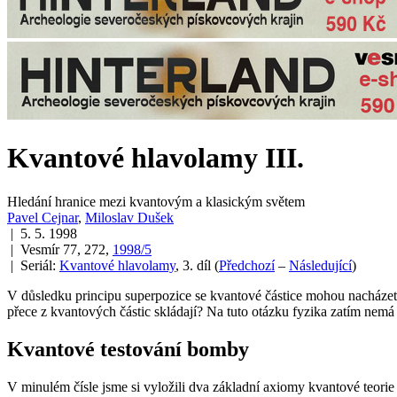
Kvantové hlavolamy III.
Hledání hranice mezi kvantovým a klasickým světem
Pavel Cejnar
,
Miloslav Dušek
| 5. 5. 1998
| Vesmír 77, 272,
1998/5
| Seriál:
Kvantové hlavolamy
, 3. díl
(
Předchozí
–
Následující
)
V důsledku principu superpozice se kvantové částice mohou nacházet v
přece z kvantových částic skládají? Na tuto otázku fyzika zatím ne
Kvantové testování bomby
V minulém čísle jsme si vyložili dva základní axiomy kvantové teorie