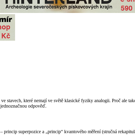
e stavech, které nemají ve světě klasické fyziky analogii. Proč ale t
má jednoznačnou odpověď.
 – princip superpozice a „princip“ kvantového měření (stručná rekapitu