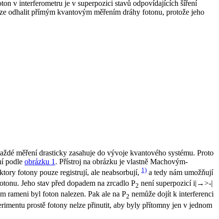
oton v interferometru je v superpozici stavů odpovídajících šíření
nelze odhalit přímým kvantovým měřením dráhy fotonu, protože jeho
každé měření drasticky zasahuje do vývoje kvantového systému. Proto
ní podle
obrázku 1
. Přístroj na obrázku je vlastně Machovým-
1)
ory fotony pouze registrují, ale neabsorbují,
a tedy nám umožňují
otonu. Jeho stav před dopadem na zrcadlo P
není superpozicí
i
|→>-|
2
ém rameni byl foton nalezen. Pak ale na P
nemůže dojít k interferenci
2
erimentu
prostě fotony nelze přinutit, aby byly přítomny jen v jednom