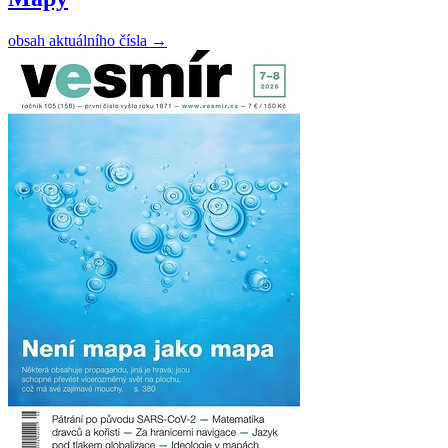
obsah aktuálního čísla
→