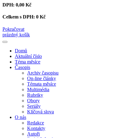
DPH:
0,00 Kč
Celkem s DPH:
0 Kč
Pokračovat
prázdný košík
Domů
Aktuální číslo
Téma měsíce
Časopis
Archiv časopisu
On-line články
Témata měsíce
Multimédia
Rubriky
Obory
Seriály
Klíčová slova
O nás
Redakce
Kontakty
Autoři