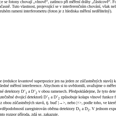
ence se fotony chovají „vlnově“, zatímco při měření dráhy „částicově“. F
časně. Tuto vlastnost, projevující se v interferenčním chování, však 
hém rameni interferometru (foton je z hlediska měření nedělitelný).
 (redukce kvantové superpozice jen na jeden ze zúčastněných stavů) 
sledné měření interference. Abychom si to uvědomili, uvažujme o měře
né detektory D’
a D’
v obou ramenech. Předpokládejme, že tyto detekt
1
2
kutečněné dvojicí detektorů D’
a D’
způsobuje kolaps vlnové funkce f
1
2
 z obou zúčastněných stavů, tj. buď |→>, nebo |↑>, podle toho, ve kter
ravděpodobností zaregistrován oběma detektory D
a D
.
V jednom exp
1
2
to rozpor příroda, zdá se, zakazuje.