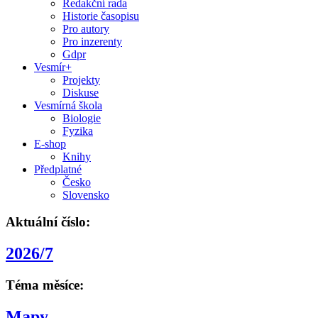
Redakční rada
Historie časopisu
Pro autory
Pro inzerenty
Gdpr
Vesmír+
Projekty
Diskuse
Vesmírná škola
Biologie
Fyzika
E-shop
Knihy
Předplatné
Česko
Slovensko
Aktuální číslo:
2026/7
Téma měsíce:
Mapy