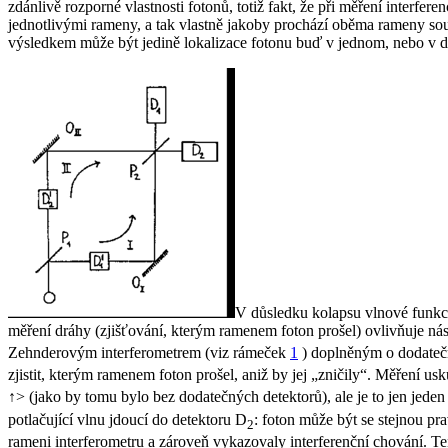
zdánlivě rozporné vlastnosti fotonů, totiž fakt, že při měření interfer
jednotlivými rameny, a tak vlastně jakoby prochází oběma rameny sou
výsledkem může být jedině lokalizace fotonu buď v jednom, nebo v dru
V důsledku kolapsu vlnové funkce
měření dráhy (zjišťování, kterým ramenem foton prošel) ovlivňuje ná
Zehnderovým interferometrem (viz rámeček
1
) doplněným o dodateč
zjistit, kterým ramenem foton prošel, aniž by jej „zničily“. Měření us
↑> (jako by tomu bylo bez dodatečných detektorů), ale je to jen jeden
potlačující vlnu jdoucí do detektoru D
: foton může být se stejnou p
2
rameni interferometru a zároveň vykazovaly interferenční chování. Ten