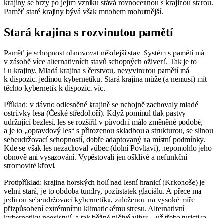
krajiny se brzy po jejím vzniku stává rovnocennou s krajinou starou.
Paměť staré krajiny bývá však mnohem mohutnější.
Stará krajina s rozvinutou pamětí
Paměť je schopnost obnovovat někdejší stav. Systém s pamětí má
v zásobě více alternativních stavů schopných oživení. Tak je to
i u krajiny. Mladá krajina s čerstvou, nevyvinutou pamětí má
k dispozici jedinou kybernetiku. Stará krajina může (a nemusí) mít
těchto kybernetik k dispozici víc.
Příklad: v dávno odlesněné krajině se nehojně zachovaly mladé
ostrůvky lesa (České středohoří). Když pominul tlak pastvy
udržující bezlesí, les se rozšířil v původní málo změněné podobě,
a je to „opravdový les“ s přirozenou skladbou a strukturou, se silnou
sebeudržovací schopností, dobře adaptovaný na místní podmínky.
Kde se však les nezachoval vůbec (dolní Povltaví), nepomohlo jeho
obnově ani vysazování. Vypěstovali jen ošklivé a nefunkční
stromovité křoví.
Protipříklad: krajina horských holí nad lesní hranicí (Krkonoše) je
velmi stará, je to obdoba tundry, pozůstatek glaciálu. A přece má
jedinou sebeudržovací kybernetiku, založenou na vysoké míře
přizpůsobení extrémnímu klimatickému stresu. Alternativní
kybernetiky neexistují, a tak běžné ničivé vlivy – už třeba turistika –