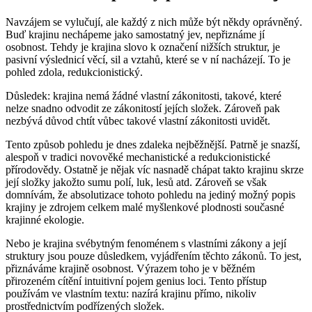
Navzájem se vylučují, ale každý z nich může být někdy oprávněný.
Buď krajinu nechápeme jako samostatný jev, nepřiznáme jí
osobnost. Tehdy je krajina slovo k označení nižších struktur, je
pasivní výslednicí věcí, sil a vztahů, které se v ní nacházejí. To je
pohled zdola, redukcionistický.
Důsledek: krajina nemá žádné vlastní zákonitosti, takové, které
nelze snadno odvodit ze zákonitostí jejích složek. Zároveň pak
nezbývá důvod chtít vůbec takové vlastní zákonitosti uvidět.
Tento způsob pohledu je dnes zdaleka nejběžnější. Patrně je snazší,
alespoň v tradici novověké mechanistické a redukcionistické
přírodovědy. Ostatně je nějak víc nasnadě chápat takto krajinu skrze
její složky jakožto sumu polí, luk, lesů atd. Zároveň se však
domnívám, že absolutizace tohoto pohledu na jediný možný popis
krajiny je zdrojem celkem malé myšlenkové plodnosti současné
krajinné ekologie.
Nebo je krajina svébytným fenoménem s vlastními zákony a její
struktury jsou pouze důsledkem, vyjádřením těchto zákonů. To jest,
přiznáváme krajině osobnost. Výrazem toho je v běžném
přirozeném cítění intuitivní pojem
genius loci
. Tento přístup
používám ve vlastním textu: nazírá krajinu přímo, nikoliv
prostřednictvím podřízených složek.