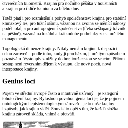
čtverečních kilometrů. Krajina pro nočního pěšáka v houštinách
a krajina pro řidiče kamionu za bílého dne.
Totéž platí i pro rozmístění a pohyb společenstev: krajina pro stabilní
klimaxový les, pro lužní olšinu, vázanou na zvolna se měnící nánosy
podél toků, a pro antropogenní společenstva (třeba sešlapaný trávník
na pěšině), vázaná na lokální a krátkodobé podmínky zcela určitého
managementu.
Topologická dimenze krajiny: Nikdy nemám krajinu k dispozici
celou zároveň – podle toho, kudy jí procházím, ji určitým způsobem
poznávám. Vystoupiv z nížiny do hor, touž cestou se vracím. Přitom
sestup není reverzním dějem k výstupu, ale nový pocit, nová
interpretace krajiny.
Genius loci
Pojem ve střední Evropě často a intuitivně užívaný – je kategorií
tohoto čtení krajiny. Bytostnou povahou genia loci je, že je pojmem
ontologickým i epistemologickým zároveň – je to duše krajiny
i způsob, jak krajinu vidět. Souvisí to opět s tím, že každá složka
krajinu zároveň skládá, vnímá a přetváří.