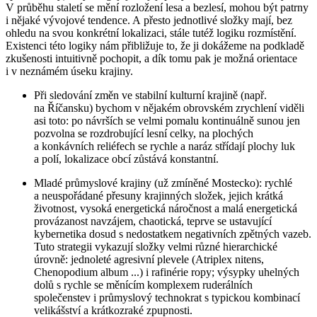
V průběhu staletí se mění rozložení lesa a bezlesí, mohou být patrny
i nějaké vývojové tendence. A přesto jednotlivé složky mají, bez
ohledu na svou konkrétní lokalizaci, stále tutéž logiku rozmístění.
Existenci této logiky nám přibližuje to, že ji dokážeme na podkladě
zkušenosti intuitivně pochopit, a dík tomu pak je možná orientace
i v neznámém úseku krajiny.
Při sledování změn ve
stabilní kulturní krajině
(např.
na Říčansku) bychom v nějakém obrovském zrychlení viděli
asi toto: po návrších se velmi pomalu kontinuálně sunou jen
pozvolna se rozdrobující lesní celky, na plochých
a konkávních reliéfech se rychle a naráz střídají plochy luk
a polí, lokalizace obcí zůstává konstantní.
Mladé průmyslové krajiny
(už zmíněné Mostecko): rychlé
a neuspořádané přesuny krajinných složek, jejich krátká
životnost, vysoká energetická náročnost a malá energetická
provázanost navzájem, chaotická, teprve se ustavující
kybernetika dosud s nedostatkem negativních zpětných vazeb.
Tuto strategii vykazují složky velmi různé hierarchické
úrovně: jednoleté agresivní plevele (
Atriplex nitens,
Chenopodium album ..
.) i rafinérie ropy; výsypky uhelných
dolů s rychle se měnícím komplexem ruderálních
společenstev i průmyslový technokrat s typickou kombinací
velikášství a krátkozraké zpupnosti.