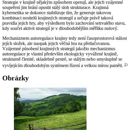
Strategie v krajině nějakým způsobem operují, ale jejich vzájemné
soupeření jim brání opustit stálý sloh strukturace. Krajinná
kybernetika se dokonce stabilizuje tím, že generuje takovou
kombinaci nositelů krajinných strategií a určuje právě taková
pravidla jejich hry, aby výsledkem bylo zachování setrvalého stavu,
kdy součet aktivit strategií je v dlouhodobějším měřítku nulový.
Mechanizmem autoregulace krajiny tedy není časoprostorová stálost
jejích složek, ale naopak jejich
věčná hra na přetlačovanou
.
Vzájemné působení krajinných strategií jakožto mechanizmus
autoregulace je vlastní především ekologicky vyvážené krajině,
strukturně členité, skladebně pestré, se stálým nebo smysluplně se
1)
vyvíjejícím dlouhodobým systémem řízení a velkou mírou paměti.
Obrázky