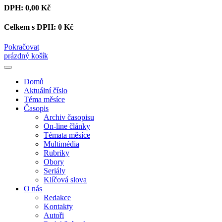
DPH:
0,00 Kč
Celkem s DPH:
0 Kč
Pokračovat
prázdný košík
Domů
Aktuální číslo
Téma měsíce
Časopis
Archiv časopisu
On-line články
Témata měsíce
Multimédia
Rubriky
Obory
Seriály
Klíčová slova
O nás
Redakce
Kontakty
Autoři