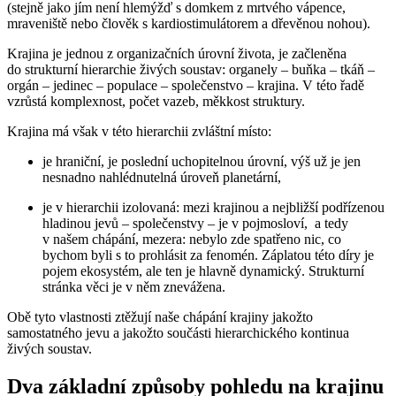
(stejně jako jím není hlemýžď s domkem z mrtvého vápence,
mraveniště nebo člověk s kardiostimulátorem a dřevěnou nohou).
Krajina je jednou z organizačních úrovní života, je začleněna
do strukturní hierarchie živých soustav:
organely – buňka – tkáň –
orgán – jedinec – populace – společenstvo –
krajina
. V této řadě
vzrůstá komplexnost, počet vazeb, měkkost struktury.
Krajina má však v této hierarchii zvláštní místo:
je hraniční
, je poslední uchopitelnou úrovní, výš už je jen
nesnadno nahlédnutelná úroveň planetární,
je v hierarchii izolovaná
: mezi krajinou a nejbližší podřízenou
hladinou jevů – společenstvy – je v pojmosloví, a tedy
v našem chápání, mezera: nebylo zde spatřeno nic, co
bychom byli s to prohlásit za fenomén. Záplatou této díry je
pojem ekosystém, ale ten je hlavně dynamický. Strukturní
stránka věci je v něm znevážena.
Obě tyto vlastnosti ztěžují naše chápání krajiny jakožto
samostatného jevu a jakožto součásti hierarchického kontinua
živých soustav.
Dva základní způsoby pohledu na krajinu