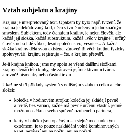
Vztah subjektu a krajiny
Krajina je interpretovaný text. Opakem by bylo např. tvrzení, že
krajina je dekódovaný kód, něco s tvrdě určeným jednoznačným
smyslem. Subjektem, tedy čtenářem krajiny, je nejen člověk, ale
každá její složka, každá substruktura, každá „věc v krajině“, určitý
člověk nebo lidé vůbec, lesní společenstvo, vesnice... A každá
složka krajiny dělá svou existencí zároveň tři věci: krajinu fyzicky
spoluvytváří, krajinu registruje – čte, a krajinu přetváří.
Je-li krajina knihou, jsme my spolu se všemi dalšími složkami
krajiny čtenáři této knihy, ale zároveň jejími aktivními tvůrci,
a rovněž písmenky nebo částmi textu.
Ukažme si tři příklady systémů s odlišným vztahem celku a jeho
složek:
kolečka v hodinovém strojku
: kolečka jej skládají pevně
a tvrdě, bez variací, každé má pevně určenu vlastní, jedině
možnou osičku a svého správně ozubeného partnera,
karty v balíčku
jsou opačným – a stejně mechanickým
extrémem: je to pouze naskládání volně kombinovaných
karet, nezáleží ani na počtu, ani na pořadí,