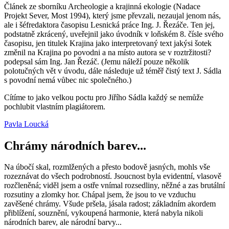
Článek ze sborníku
Archeologie a krajinná ekologie
(Nadace
Projekt Sever, Most 1994), který jsme převzali, nezaujal jenom nás,
ale i šéfredaktora časopisu
Lesnická práce
Ing. J. Řezáče. Ten jej,
podstatně zkrácený, uveřejnil jako úvodník v loňském 8. čísle svého
časopisu, jen titulek
Krajina jako interpretovaný text
jakýsi šotek
změnil na
Krajina po povodni
a na místo autora se v roztržitosti?
podepsal sám Ing. Jan Řezáč. (Jemu náleží pouze několik
polotučných vět v úvodu, dále následuje už téměř čistý text J. Sádla
s povodní nemá vůbec nic společného.)
Cítíme to jako velkou poctu pro Jiřího Sádla každý se nemůže
pochlubit vlastním plagiátorem.
Pavla Loucká
Chrámy národních barev...
Na úbočí skal, rozmlžených a přesto bodově jasných, mohls vše
rozeznávat do všech podrobností. Jsoucnost byla evidentní, vlasově
rozčleněná; viděl jsem a ostře vnímal rozsedliny, něžné a zas brutální
rozsutiny a zlomky hor. Chápal jsem, že jsou to ve vzduchu
zavěšené chrámy. Všude pršela, jásala radost; základním akordem
přiblížení, souznění, vykoupená harmonie, která nabyla nikoli
národních barev, ale národní barvy...