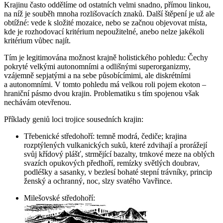
Krajinu často oddělíme od ostatních velmi snadno, přímou linkou,
na níž je souběh mnoha rozlišovacích znaků. Další štěpení je už ale
obtížné: vede k složité mozaice, nebo se začnou objevovat místa,
kde je rozhodovací kritérium nepoužitelné, anebo nelze jakékoli
kritérium vůbec najít.
Tím je legitimována možnost krajně holistického pohledu: Čechy
pokryté velkými autonomními a odlišnými superorganizmy,
vzájemně sepjatými a na sebe působícímimi, ale diskrétními
a autonomními. V tomto pohledu má velkou roli pojem ekoton –
hraniční pásmo dvou krajin. Problematiku s tím spojenou však
nechávám otevřenou.
Příklady geniů loci trojice sousedních krajin:
Třebenické středohoří
: temně modrá, čediče; krajina
rozptýlených vulkanických suků, které zdvihají a prorážejí
svůj křídový plášť, strmějící bazalty, trnkové meze na oblých
svazích opukových předhoří, remízky světlých doubrav,
podléšky a sasanky, v bezlesí bohaté stepní trávníky, princip
ženský a ochranný, noc, slzy svatého Vavřince.
Milešovské středohoří
: