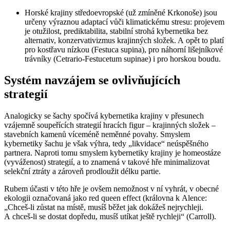
Horské krajiny středoevropské
(už zmíněné Krkonoše) jsou
určeny výraznou adaptací vůči klimatickému stresu: projevem
je otužilost, prediktabilita, stabilní strohá kybernetika bez
alternativ, konzervativizmus krajinných složek. A opět to platí
pro kostřavu nízkou (
Festuca supina
), pro náhorní lišejníkové
trávníky (
Cetrario-Festucetum supinae
) i pro horskou boudu.
Systém navzájem se ovlivňujících
strategií
Analogicky se šachy spočívá kybernetika krajiny v přesunech
vzájemně soupeřících strategií hracích figur – krajinných složek –
stavebních kamenů víceméně neměnné povahy. Smyslem
kybernetiky šachu je však výhra, tedy „likvidace“ neúspěšného
partnera. Naproti tomu smyslem kybernetiky krajiny je homeostáze
(vyváženost) strategií, a to znamená v takové hře minimalizovat
selekční ztráty a zároveň prodloužit délku partie.
Rubem účasti v této hře je ovšem nemožnost v ní vyhrát, v obecné
ekologii označovaná jako
red queen effect
(královna k Alence:
„Chceš-li zůstat na místě, musíš běžet jak dokážeš nejrychleji.
A chceš-li se dostat dopředu, musíš utíkat ještě rychleji“ (Carroll).