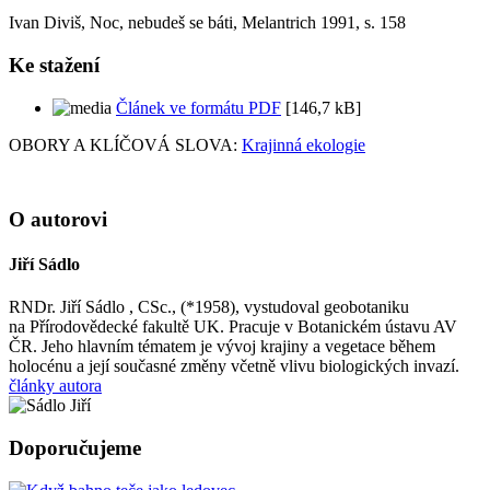
Ivan Diviš, Noc, nebudeš se báti, Melantrich 1991, s. 158
Ke stažení
Článek ve formátu PDF
[146,7 kB]
OBORY A KLÍČOVÁ SLOVA:
Krajinná ekologie
O autorovi
Jiří Sádlo
RNDr. Jiří Sádlo , CSc., (*1958), vystudoval geobotaniku
na Přírodovědecké fakultě UK. Pracuje v Botanickém ústavu AV
ČR. Jeho hlavním tématem je vývoj krajiny a vegetace během
holocénu a její současné změny včetně vlivu biologických invazí.
články autora
Doporučujeme