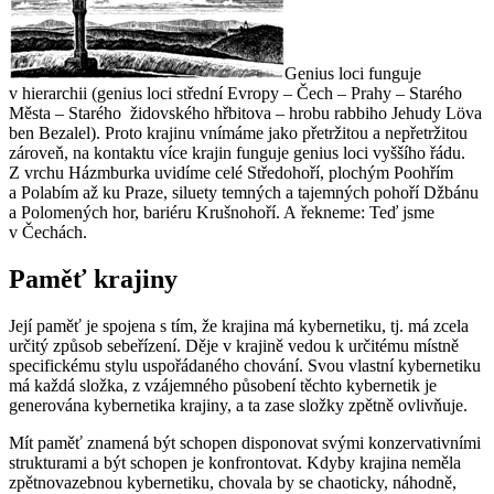
Genius loci funguje
v hierarchii (genius loci střední Evropy – Čech – Prahy – Starého
Města – Starého židovského hřbitova – hrobu rabbiho Jehudy Löva
ben Bezalel). Proto krajinu vnímáme jako přetržitou a nepřetržitou
zároveň, na kontaktu více krajin funguje genius loci vyššího řádu.
Z vrchu Házmburka uvidíme celé Středohoří, plochým Poohřím
a Polabím až ku Praze, siluety temných a tajemných pohoří Džbánu
a Polomených hor, bariéru Krušnohoří. A řekneme: Teď jsme
v Čechách.
Paměť krajiny
Její paměť je spojena s tím, že krajina má kybernetiku, tj. má zcela
určitý způsob sebeřízení. Děje v krajině vedou k určitému místně
specifickému stylu uspořádaného chování. Svou vlastní kybernetiku
má každá složka, z vzájemného působení těchto kybernetik je
generována kybernetika krajiny, a ta zase složky zpětně ovlivňuje.
Mít paměť znamená být schopen disponovat svými konzervativními
strukturami a být schopen je konfrontovat. Kdyby krajina neměla
zpětnovazebnou kybernetiku, chovala by se chaoticky, náhodně,