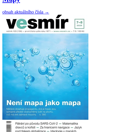
obsah aktuálního čísla
→