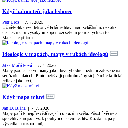
Když bahno teče jako ledovec
Petr Brož
| 7. 7. 2026
Už několik desetiletí si věda láme hlavu nad zvláštními, několik
desítek metrů vysokými kopci rozesetými po různých částech
Marsu. Je přitom...
Ideologie v mapách, mapy v rukách ideologů
Jitka Močičková
| 7. 7. 2026
Mapy jsou často vnímány jako důvěryhodné médium založené na
seriózních datech. Proto nebývají podrobovány stejné míře kritické
reflexe jako text,...
Když mapa mluví
Jan D. Bláha
| 7. 7. 2026
Mapy patří k nejpřesvědčivějším obrazům světa. Působí věcně a
spolehlivě, nejsou však pouhým otiskem reality. Každá mapa je
výsledkem rozhodnutí,...