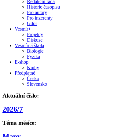
Redakční rada
Historie časopisu
Pro autory
Pro inzerenty
Gdpr
Vesmír+
Projekty
Diskuse
Vesmírná škola
Biologie
Fyzika
E-shop
Knihy
Předplatné
Česko
Slovensko
Aktuální číslo:
2026/7
Téma měsíce:
Mapy