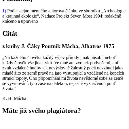
1)
Podle stejnojmenného autorova článku ve sborníku „Archeologie
a krajinná ekologie“, Nadace Projekt Sever, Most 1994; redakčně
kráceno a upraveno
Citát
z knihy J. Čáky Poutník Mácha, Albatros 1975
„Na každého člověka každý výjev přírody jinak působí, neboť
každý člověk vše jinak vidí. Ve mně ani zvonek podvečerní, ani
zvuk vzdálené hudby tak nevýslovně žalostný pocit nevzbudí jako
mladé žito ze země právě na jaro vystupující a vzdálené na kopcích
strmící topoly. Ono připomínání mi života nevědomé sobě ze země
se vyvinování, tyto zase na dalekou, nejasně vyznačenou pouť
života.“
K. H. Mácha
Máte již svého plagiátora?