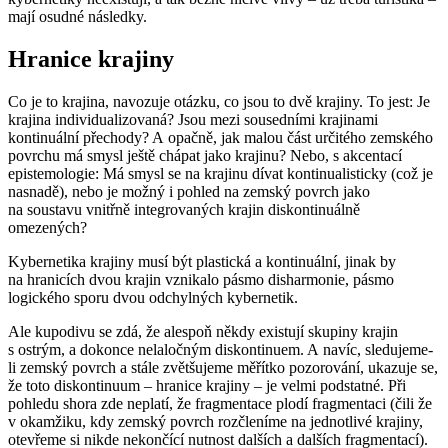
mají osudné následky.
Hranice krajiny
Co je to krajina, navozuje otázku, co jsou to dvě krajiny. To jest: Je
krajina individualizovaná? Jsou mezi sousedními krajinami
kontinuální přechody? A opačně, jak malou část určitého zemského
povrchu má smysl ještě chápat jako krajinu? Nebo, s akcentací
epistemologie: Má smysl se na krajinu dívat kontinualisticky (což je
nasnadě), nebo je možný i pohled na zemský povrch jako
na soustavu vnitřně integrovaných krajin diskontinuálně
omezených?
Kybernetika krajiny musí být plastická a kontinuální, jinak by
na hranicích dvou krajin vznikalo pásmo disharmonie, pásmo
logického sporu dvou odchylných kybernetik.
Ale kupodivu se zdá, že alespoň někdy existují skupiny krajin
s ostrým, a dokonce nelaločným diskontinuem. A navíc, sledujeme-
li zemský povrch a stále zvětšujeme měřítko pozorování, ukazuje se,
že toto diskontinuum – hranice krajiny – je velmi podstatné. Při
pohledu shora zde neplatí, že fragmentace plodí fragmentaci (čili že
v okamžiku, kdy zemský povrch rozčleníme na jednotlivé krajiny,
otevřeme si nikde nekončící nutnost dalších a dalších fragmentací).