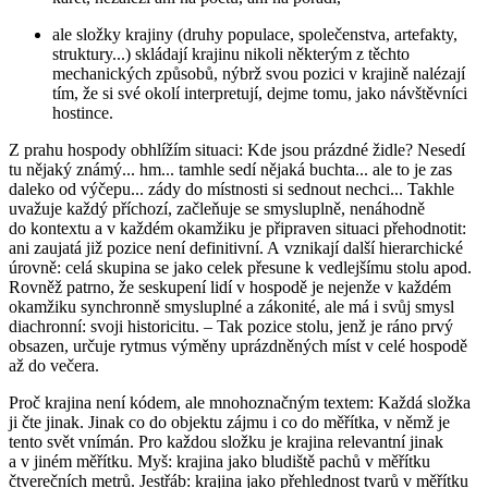
ale
složky krajiny
(druhy populace, společenstva, artefakty,
struktury...) skládají krajinu nikoli některým z těchto
mechanických způsobů, nýbrž svou pozici v krajině nalézají
tím, že si své okolí interpretují, dejme tomu, jako návštěvníci
hostince.
Z prahu hospody obhlížím situaci: Kde jsou prázdné židle? Nesedí
tu nějaký známý... hm... tamhle sedí nějaká buchta... ale to je zas
daleko od výčepu... zády do místnosti si sednout nechci... Takhle
uvažuje každý příchozí, začleňuje se smysluplně, nenáhodně
do kontextu a v každém okamžiku je připraven situaci přehodnotit:
ani zaujatá již pozice není definitivní. A vznikají další hierarchické
úrovně: celá skupina se jako celek přesune k vedlejšímu stolu apod.
Rovněž patrno, že seskupení lidí v hospodě je nejenže v každém
okamžiku synchronně smysluplné a zákonité, ale má i svůj smysl
diachronní: svoji historicitu. – Tak pozice stolu, jenž je ráno prvý
obsazen, určuje rytmus výměny uprázdněných míst v celé hospodě
až do večera.
Proč krajina není kódem, ale mnohoznačným textem: Každá složka
ji čte jinak. Jinak co do objektu zájmu i co do měřítka, v němž je
tento svět vnímán. Pro každou složku je krajina relevantní jinak
a v jiném měřítku. Myš: krajina jako bludiště pachů v měřítku
čtverečních metrů. Jestřáb: krajina jako přehlednost tvarů v měřítku