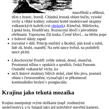
tmavěšedá a stříbrná,
dým z hranic, boreál. Chladná lesnatá oblast bučin, vysoké
vrchy a vlhké kotliny; robustní hrubě modelované skupiny
vulkanických kuželů (viz
obrázek
): Kletečná, Milešovka,
Lipská hora, Hradišťany. Rozsucená úbočí s původními
ořešinami. Toponyma Zlá louka, Černé křoví... na břehu pope
z bobové slámy zapad
rozvanut v dáli. Princip mužský a škodný, pán kostí a zubů,
lidé zlí, hrubí, osamělí. Na nebi tance hvězd, na podstřeší
tance plchů.
Libochovické Poohří
: světle zelená, denní, slunečná.
Prostranná nížina v opukách a spraších, česká Panonie.
Osamělé vulkanické vrchy, ko
nich liniové struktury bílých strání, zlaté léto piva, prastará
oblast s černozeměmi, vyznačující se přítomností
kontinuálního bezlesí v postglaciálu.
Krajina jako tekutá mozaika
Krajina manipuluje svými složkami (např. rostlinnými
společenstvy), a ty fungují jako její pohyblivé stavební kameny.