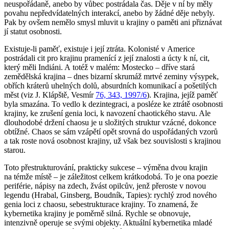
neuspořádaně, anebo by vůbec postrádala čas. Děje v ní by měly
povahu nepředvídatelných interakcí, anebo by žádné děje nebyly.
Pak by ovšem nemělo smysl mluvit u krajiny o paměti ani přiznávat
jí statut osobnosti.
Existuje-li paměť, existuje i její ztráta. Kolonisté v Americe
postrádali cit pro krajinu pramenící z její znalosti a úcty k ní, cit,
který měli Indiáni. A totéž v malém: Mostecko – dříve stará
zemědělská krajina – dnes bizarní skrumáž mrtvé zeminy výsypek,
obřích kráterů uhelných dolů, absurdních komunikací a pošetilých
měst (viz J. Klápště, Vesmír
76, 343, 1997/6
). Krajina, jejíž paměť
byla smazána. To vedlo k dezintegraci, a posléze ke ztrátě osobnosti
krajiny, ke zrušení genia loci, k navození chaotického stavu. Ale
dlouhodobé držení chaosu je u složitých struktur vzácné, dokonce
obtížné. Chaos se sám vzápětí opět srovná do uspořádaných vzorů
a tak roste nová osobnost krajiny, už však bez souvislosti s krajinou
starou.
Toto přestrukturování, prakticky sukcese – výměna dvou krajin
na témže místě – je záležitost celkem krátkodobá. To je ona poezie
periférie, nápisy na zdech, žvást opilcův, jenž přeroste v novou
legendu (Hrabal, Ginsberg, Boudník, Tapies): rychlý zrod nového
genia loci z chaosu, sebestrukturace krajiny. To znamená, že
kybernetika krajiny je poměrně silná. Rychle se obnovuje,
intenzivně operuje se svými objekty. Aktuální kybernetika mladé