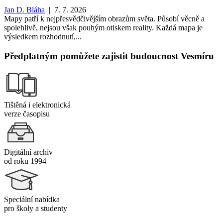
Jan D. Bláha
| 7. 7. 2026
Mapy patří k nejpřesvědčivějším obrazům světa. Působí věcně a
spolehlivě, nejsou však pouhým otiskem reality. Každá mapa je
výsledkem rozhodnutí,...
Předplatným pomůžete zajistit budoucnost Vesmíru
Tištěná i elektronická
verze časopisu
Digitální archiv
od roku 1994
Speciální nabídka
pro školy a studenty