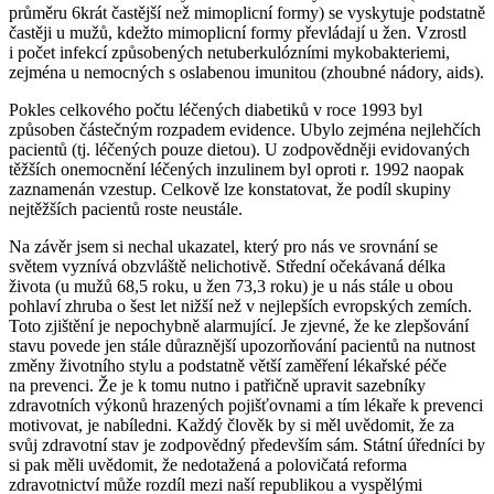
průměru 6krát častější než mimoplicní formy) se vyskytuje podstatně
častěji u mužů, kdežto mimoplicní formy převládají u žen. Vzrostl
i počet infekcí způsobených netuberkulózními mykobakteriemi,
zejména u nemocných s oslabenou imunitou (zhoubné nádory, aids).
Pokles celkového počtu léčených diabetiků v roce 1993 byl
způsoben částečným rozpadem evidence. Ubylo zejména nejlehčích
pacientů (tj. léčených pouze dietou). U zodpovědněji evidovaných
těžších onemocnění léčených inzulinem byl oproti r. 1992 naopak
zaznamenán vzestup. Celkově lze konstatovat, že podíl skupiny
nejtěžších pacientů roste neustále.
Na závěr jsem si nechal ukazatel, který pro nás ve srovnání se
světem vyznívá obzvláště nelichotivě. Střední očekávaná délka
života (u mužů 68,5 roku, u žen 73,3 roku) je u nás stále u obou
pohlaví zhruba o šest let nižší než v nejlepších evropských zemích.
Toto zjištění je nepochybně alarmující. Je zjevné, že ke zlepšování
stavu povede jen stále důraznější upozorňování pacientů na nutnost
změny životního stylu a podstatně větší zaměření lékařské péče
na prevenci. Že je k tomu nutno i patřičně upravit sazebníky
zdravotních výkonů hrazených pojišťovnami a tím lékaře k prevenci
motivovat, je nabíledni. Každý člověk by si měl uvědomit, že za
svůj zdravotní stav je zodpovědný především sám. Státní úředníci by
si pak měli uvědomit, že nedotažená a polovičatá reforma
zdravotnictví může rozdíl mezi naší republikou a vyspělými