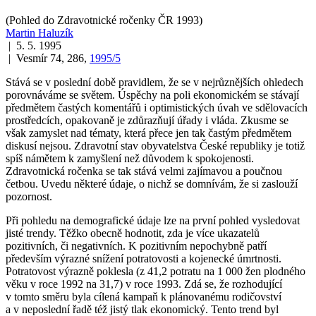
(Pohled do Zdravotnické ročenky ČR 1993)
Martin Haluzík
| 5. 5. 1995
| Vesmír 74, 286,
1995/5
Stává se v poslední době pravidlem, že se v nejrůznějších ohledech
porovnáváme se světem. Úspěchy na poli ekonomickém se stávají
předmětem častých komentářů i optimistických úvah ve sdělovacích
prostředcích, opakovaně je zdůrazňují úřady i vláda. Zkusme se
však zamyslet nad tématy, která přece jen tak častým předmětem
diskusí nejsou. Zdravotní stav obyvatelstva České republiky je totiž
spíš námětem k zamyšlení než důvodem k spokojenosti.
Zdravotnická ročenka se tak stává velmi zajímavou a poučnou
četbou. Uvedu některé údaje, o nichž se domnívám, že si zaslouží
pozornost.
Při pohledu na demografické údaje lze na první pohled vysledovat
jisté trendy. Těžko obecně hodnotit, zda je více ukazatelů
pozitivních, či negativních. K pozitivním nepochybně patří
především výrazné snížení potratovosti a kojenecké úmrtnosti.
Potratovost výrazně poklesla (z 41,2 potratu na 1 000 žen plodného
věku v roce 1992 na 31,7) v roce 1993. Zdá se, že rozhodující
v tomto směru byla cílená kampaň k plánovanému rodičovství
a v neposlední řadě též jistý tlak ekonomický. Tento trend byl