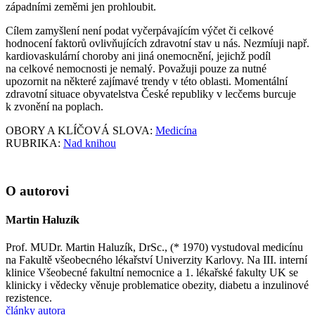
západními zeměmi jen prohloubit.
Cílem zamyšlení není podat vyčerpávajícím výčet či celkové
hodnocení faktorů ovlivňujících zdravotní stav u nás. Nezmíuji např.
kardiovaskulární choroby ani jiná onemocnění, jejichž podíl
na celkové nemocnosti je nemalý. Považuji pouze za nutné
upozornit na některé zajímavé trendy v této oblasti. Momentální
zdravotní situace obyvatelstva České republiky v lecčems burcuje
k zvonění na poplach.
OBORY A KLÍČOVÁ SLOVA:
Medicína
RUBRIKA:
Nad knihou
O autorovi
Martin Haluzík
Prof. MUDr. Martin Haluzík, DrSc., (* 1970) vystudoval medicínu
na Fakultě všeobecného lékařství Univerzity Karlovy. Na III. interní
klinice Všeobecné fakultní nemocnice a 1. lékařské fakulty UK se
klinicky i vědecky věnuje problematice obezity, diabetu a inzulinové
rezistence.
články autora