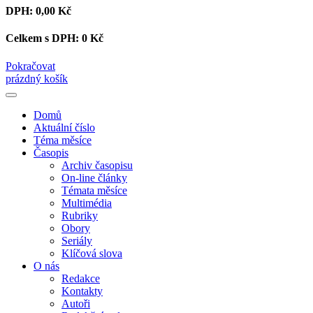
DPH:
0,00 Kč
Celkem s DPH:
0 Kč
Pokračovat
prázdný košík
Domů
Aktuální číslo
Téma měsíce
Časopis
Archiv časopisu
On-line články
Témata měsíce
Multimédia
Rubriky
Obory
Seriály
Klíčová slova
O nás
Redakce
Kontakty
Autoři