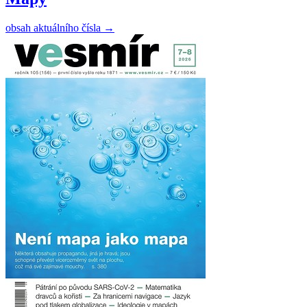
obsah aktuálního čísla
→