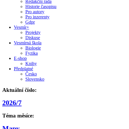
Redakční rada
Historie časopisu
Pro autory
Pro inzerenty
Gdpr
Vesmír+
Projekty
Diskuse
Vesmírná škola
Biologie
Fyzika
E-shop
Knihy
Předplatné
Česko
Slovensko
Aktuální číslo:
2026/7
Téma měsíce:
Mapy