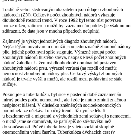
Tradičně velmi sledovaným ukazatelem jsou údaje o zhoubných
nádorech (ZN). Celkový počet zhoubných nádorů vykazuje
dlouhodobě rostoucí trend. V roce 1992 byl tento růst potvrzen
pouze u žen, zatímco u mužů byl zaznamenán pokles (je však nutno
zdůraznit, že data jsou v mnoha případech neúplná).
Zajímavý je výskyt jednotlivých diagnóz zhoubných nádorů.
Nejčastějším novotvarem u mužů jsou jednoznačně zhoubné nádory
plic, jejichž počet nyní spíše stagnuje. Výrazně stoupá počet
zhoubných nádorů tlustého střeva, naopak klesá počet zhoubných
nádorů žaludku. U žen má dlouhodobě dominantní postavení
zhoubných nádorů prsu, výrazně vzrůstá (na rozdíl od mužů)
nemocnost zhoubnými nádory plic. Celkový výskyt zhoubných
nádorů je trvale vyšší u mužů, ale rozdíl mezi pohlavími se stále
snižuje.
Pokud jde o tuberkulózu, byl sice v poslední době zaznamenán
mírný pokles počtu nemocných, ale i zde je nutno zmínit značnou
neúplnost hlášení. V důsledku změněných socioekonomických
podmínek lze očekávat opačný trend. Již nyní se lékaři
u bezdomovců a migrantů z východních zemí setkávají s nemocemi,
o nichž jsme se domnívali, že patří spíš do středověku než
do současnosti. Právě tuberkulóza je v této sociální skupině
onemocněním velmi častým. Tuberkulóza dýchacích cest (v