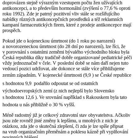
doprovázen stejně výrazným vzestupem počtu žen užívajících
antikoncepci, a to především hormonální (zvýšení o 77,6 % oproti
roku 1992). Zde je patrný pozitivní vliv stále se rozšiřujícího
nabídky různých antikoncepčních prostředků a též reklamních
kampaní farmaceutických firem, které z prodeje antikoncepce mají
prospěch.
Pokud jde o kojeneckou úmrtnost (do 1 roku po narození)
a novorozeneckou úmrtnost (do 28 dní po narození), lze říci, že
v porovnání s ostatními zeměmi bývalého východního bloku byla
Česká republika díky tradičně dobře organizované pediatrické péči
vždy jednoznačně v čele. V poslední době se nám daří nejen tuto
vedoucí pozici udržovat, ale dokonce se stále více přibližujeme
zemím západním. V kojenecké úmrtnosti (9,9 ) se České republice
s hodnotou 9,9  podařilo odpoutat se od ostatních
východoevropských zemí (z nich nejlepší bylo Slovensko
s hodnotou 12,6 ). Ve srovnání například s Rakouskem byla tato
hodnota u nás přibližně o 30 % vyšší.
Méně radostný již je celkový zdravotní stav obyvatelstva. Ačkoliv
jsou zde rovněž jisté změny k lepšímu, u mnohých z nich je
otázkou, zda jde o skutečná zlepšení, či zda je lze spíše připsat
na vrub organizačním přeměnám a poklesu kázně při vyplňování
povinných hlášení.