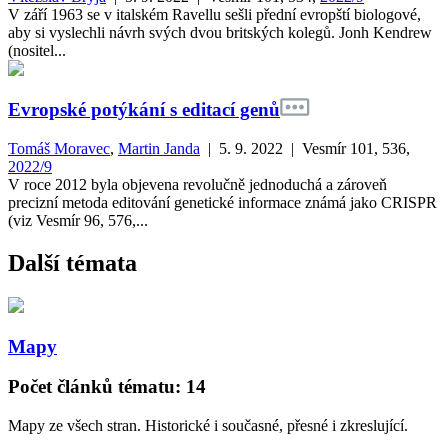
V září 1963 se v italském Ravellu sešli přední evropští biologové,
aby si vyslechli návrh svých dvou britských kolegů. Jonh Kendrew
(nositel...
Evropské potýkání s editací genů
Tomáš Moravec
,
Martin Janda
| 5. 9. 2022
| Vesmír 101, 536,
2022/9
V roce 2012 byla objevena revolučně jednoduchá a zároveň
precizní metoda editování genetické informace známá jako CRISPR
(viz Vesmír 96, 576,...
Další témata
Mapy
Počet článků tématu: 14
Mapy ze všech stran. Historické i současné, přesné i zkreslující.