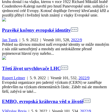
kruhu dostal i na vlajku, kterou v roce 1922 Richard Mikuláš hrabě
Coudenhove-Kalergi navrhl pro hnutí Panevropské unie, usilující o
sjednocení celé Evropy. Kotouč doplňuje červený křesťanský kříž a
později přibyl i hvězdný kruh známý z vlajky Evropské unie.
Pravěké kořeny evropské identity
Jan Turek
| 5. 9. 2022
| Vesmír 101, 528,
2022/9
Pohled na dávnou minulost naší evropské identity se může mnohým
z nás zdát samozřejmý a mnohdy ani nedokážeme přesně
pojmenovat hlavní rysy našeho...
Třetí život urychlovače LHC
Rupert Leitner
| 5. 9. 2022
| Vesmír 101, 532,
2022/9
Evropská organizace pro jaderný výzkum (CERN) se zaměřuje
především na výzkum elementárních částic. Záběr má ale mnohem
širší, zabývá se také...
EMBO, evropská královna věd o životě
Vítězslav Bryja
| 5. 9. 2022
| Vesmír 101, 534,
2022/9