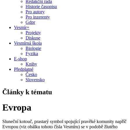
Redakční rada
Historie časopisu
Pro autory
Pro inzerenty
Gdpr
Vesmír+
Projekty
Diskuse
Vesmírná škola
Biologie
Fyzika
E-shop
Knihy
Předplatné
Česko
Slovensko
Články k tématu
Evropa
Sluneční kotouč, prastarý symbol spojující pravěké komunity napříč
Evropou (viz obálku tohoto čísla Vesmíru) se v podobě žlutého