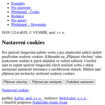
Kontakty
Pro inzerenty
Předplatné - Česko
Redakce
Pro autory
Předplatné – Slovensko
ISSN 1214-4029, © VESMÍR, spol. s r. o.
Nastavení cookies
Pro správné fungování našeho webu a pro zlepšování našich služeb
používáme soubory cookies. Kliknutím na „Přijmout všechny“ nám
poskytnete souhlas k jejich ukládání ve vašem zařízení. Umožní
nám to zajistit správné fungování všech součástí webu a sbírat
anonymní statistické informace o návštěvnosti stránek. Můžete také
přijmout jen technicky nezbytné soubory cookies.
Přijmout všechny
Přijmout jen nezbytné
Podrobné nastavení
Nastavení cookies
grafika:
AnFas, spol. s r. o.
, realizace:
WebActive, s. r. o.
,
s finanční podporou
Nadačního fondu Avast