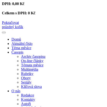
DPH:
0,00 Kč
Celkem s DPH:
0 Kč
Pokračovat
prázdný košík
Domů
Aktuální číslo
Téma měsíce
Časopis
Archiv časopisu
On-line články
Témata měsíce
Multimédia
Rubriky
Obory
Seriály
Klíčová slova
O nás
Redakce
Kontakty
Autoři