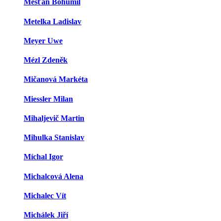
Měšťan Bohumil
Metelka Ladislav
Meyer Uwe
Mézl Zdeněk
Mičanová Markéta
Miessler Milan
Mihaljevič Martin
Mihulka Stanislav
Míchal Igor
Michalcová Alena
Michalec Vít
Michálek Jiří