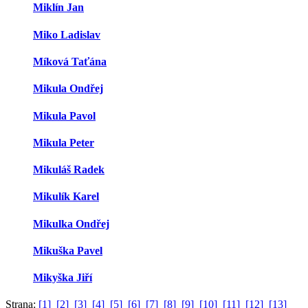
Miklín Jan
Miko Ladislav
Míková Taťána
Mikula Ondřej
Mikula Pavol
Mikula Peter
Mikuláš Radek
Mikulík Karel
Mikulka Ondřej
Mikuška Pavel
Mikyška Jiří
Strana:
[1]
[2]
[3]
[4]
[5]
[6]
[7]
[8]
[9]
[10]
[11]
[12]
[13]