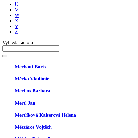
U
V
W
X
Y
Z
Vyhledat autora
Merhaut Boris
Měrka Vladimír
Mertins Barbara
Mertl Jan
Mertlíková-Kaiserová Helena
Mészáros Vojtěch