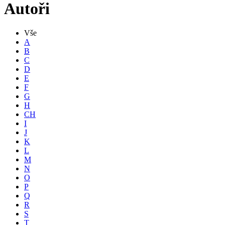
Autoři
Vše
A
B
C
D
E
F
G
H
CH
I
J
K
L
M
N
O
P
Q
R
S
T