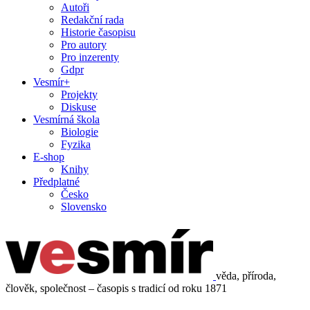
Autoři
Redakční rada
Historie časopisu
Pro autory
Pro inzerenty
Gdpr
Vesmír+
Projekty
Diskuse
Vesmírná škola
Biologie
Fyzika
E-shop
Knihy
Předplatné
Česko
Slovensko
věda, příroda,
člověk, společnost – časopis s tradicí od roku 1871