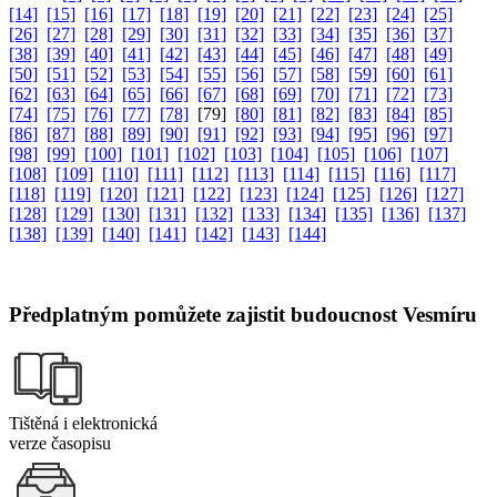
[14]
[15]
[16]
[17]
[18]
[19]
[20]
[21]
[22]
[23]
[24]
[25]
[26]
[27]
[28]
[29]
[30]
[31]
[32]
[33]
[34]
[35]
[36]
[37]
[38]
[39]
[40]
[41]
[42]
[43]
[44]
[45]
[46]
[47]
[48]
[49]
[50]
[51]
[52]
[53]
[54]
[55]
[56]
[57]
[58]
[59]
[60]
[61]
[62]
[63]
[64]
[65]
[66]
[67]
[68]
[69]
[70]
[71]
[72]
[73]
[74]
[75]
[76]
[77]
[78]
[79]
[80]
[81]
[82]
[83]
[84]
[85]
[86]
[87]
[88]
[89]
[90]
[91]
[92]
[93]
[94]
[95]
[96]
[97]
[98]
[99]
[100]
[101]
[102]
[103]
[104]
[105]
[106]
[107]
[108]
[109]
[110]
[111]
[112]
[113]
[114]
[115]
[116]
[117]
[118]
[119]
[120]
[121]
[122]
[123]
[124]
[125]
[126]
[127]
[128]
[129]
[130]
[131]
[132]
[133]
[134]
[135]
[136]
[137]
[138]
[139]
[140]
[141]
[142]
[143]
[144]
Předplatným pomůžete zajistit budoucnost Vesmíru
Tištěná i elektronická
verze časopisu