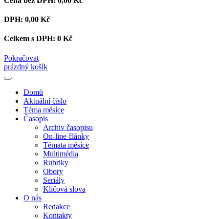
Cena bez DPH:
0,00 Kč
DPH:
0,00 Kč
Celkem s DPH:
0 Kč
Pokračovat
prázdný košík
Domů
Aktuální číslo
Téma měsíce
Časopis
Archiv časopisu
On-line články
Témata měsíce
Multimédia
Rubriky
Obory
Seriály
Klíčová slova
O nás
Redakce
Kontakty