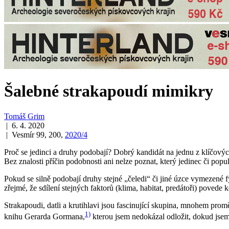
Šalebné strakapoudí mimikry
Tomáš Grim
| 6. 4. 2020
| Vesmír 99, 200,
2020/4
Proč se jedinci a druhy podobají? Dobrý kandidát na jednu z klíčovýc
Bez znalosti příčin podobnosti ani nelze poznat, který jedinec či popu
Pokud se silně podobají druhy stejné „čeledi“ či jiné úzce vymezené f
zřejmé, že sdílení stejných faktorů (klima, habitat, predátoři) poved
Strakapoudi, datli a krutihlavi jsou fascinující skupina, mnohem prom
1)
knihu Gerarda Gormana,
kterou jsem nedokázal odložit, dokud jsem j