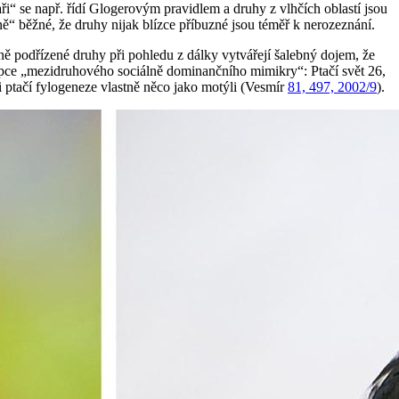
aři“ se např. řídí Glogerovým pravidlem a druhy z vlhčích oblastí jsou
ně“ běžné, že druhy nijak blízce příbuzné jsou téměř k nerozeznání.
lně podřízené druhy při pohledu z dálky vytvářejí šalebný dojem, že
koncepce „mezidruhového sociálně dominančního mimikry“: Ptačí svět 26,
mci ptačí fylogeneze vlastně něco jako motýli (Vesmír
81, 497, 2002/9
).