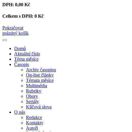
DPH:
0,00 Kč
Celkem s DPH:
0 Kč
Pokračovat
prázdný košík
Domů
Aktuální číslo
Téma měsíce
Časopis
Archiv časopisu
On-line články
Témata měsíce
Multimédia
Rubriky
Obory
Seriály
Klíčová slova
O nás
Redakce
Kontakty
Autoři