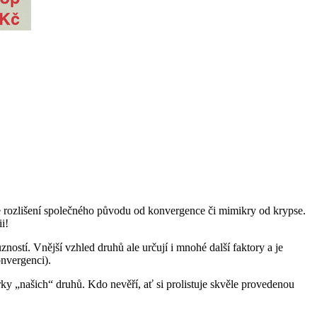
 je rozlišení společného původu od konvergence či mimikry od krypse.
i!
ostí. Vnější vzhled druhů ale určují i mnohé další faktory a je
onvergenci).
rky „našich“ druhů. Kdo nevěří, ať si prolistuje skvěle provedenou