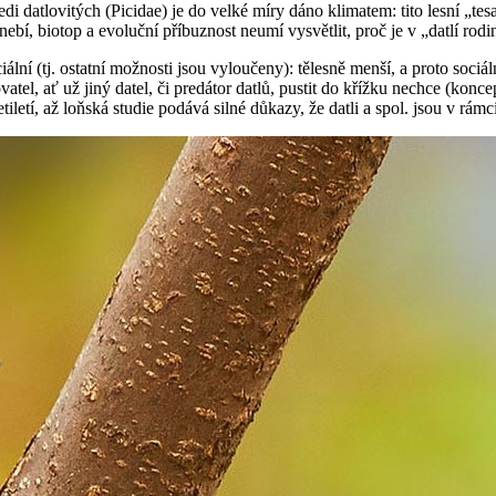
i datlovitých (Picidae) je do velké míry dáno klimatem: tito lesní „tes
í, biotop a evoluční příbuznost neumí vysvětlit, proč je v „datlí rodi
ální (tj. ostatní možnosti jsou vyloučeny): tělesně menší, a proto sociá
rovatel, ať už jiný datel, či predátor datlů, pustit do křížku nechce (
tiletí, až loňská studie podává silné důkazy, že datli a spol. jsou v rá