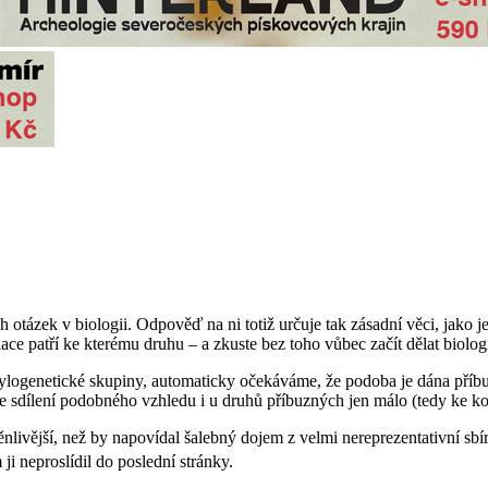
h otázek v biologii. Odpověď na ni totiž určuje tak zásadní věci, jako
lace patří ke kterému druhu – a zkuste bez toho vůbec začít dělat biologi
ylogenetické skupiny, automaticky očekáváme, že podoba je dána příbuzn
e ke sdílení podobného vzhledu i u druhů příbuzných jen málo (tedy ke k
ěnlivější, než by napovídal šalebný dojem z velmi nereprezentativní sbí
i neproslídil do poslední stránky.