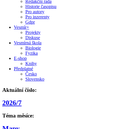
Redakční rada
Historie časopisu
Pro autory
Pro inzerenty
Gdpr
Vesmír+
Projekty
Diskuse
Vesmírná škola
Biologie
Fyzika
E-shop
Knihy
Předplatné
Česko
Slovensko
Aktuální číslo:
2026/7
Téma měsíce:
Mapy