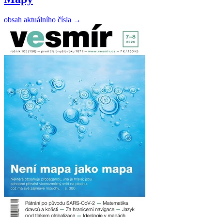
obsah aktuálního čísla
→