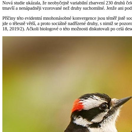
Nová studie ukázala, že neobyčejně variabilní zbarvení 230 druhů čeled
tmavší a nenápadněji vzorované než druhy suchomilné. Jenže ani podneb
Příčiny této evidentní mnohonásobné konvergence jsou téměř jistě soci
jde o tělesně větší, a proto sociálně nadřízené druhy, s nimiž se pozo
18, 2019/2). Ačkoli biologové o této možnosti diskutovali po celá dese