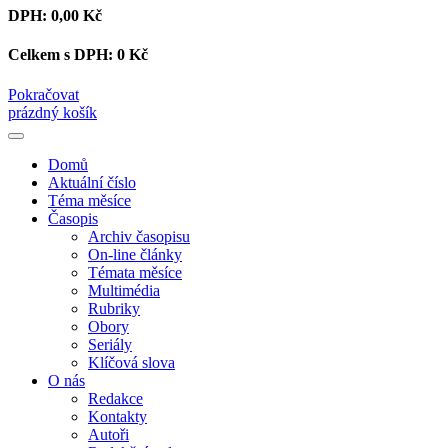
DPH:
0,00 Kč
Celkem s DPH:
0 Kč
Pokračovat
prázdný košík
Domů
Aktuální číslo
Téma měsíce
Časopis
Archiv časopisu
On-line články
Témata měsíce
Multimédia
Rubriky
Obory
Seriály
Klíčová slova
O nás
Redakce
Kontakty
Autoři