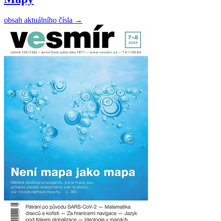
obsah aktuálního čísla
→