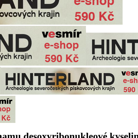
namu desoxyribonukleové kyseli