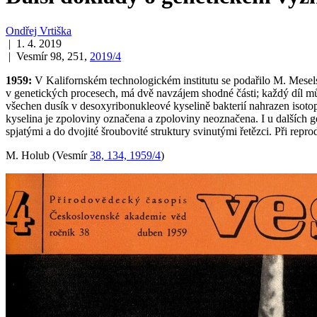
Ondřej Vrtiška
| 1. 4. 2019
| Vesmír 98, 251,
2019/4
1959:
V Kalifornském technologickém institutu se podařilo M. Meselso
v genetických procesech, má dvě navzájem shodné části; každý díl můž
všechen dusík v desoxyribonukleové kyselině bakterií nahrazen isotop
kyselina je zpoloviny označena a zpoloviny neoznačena. I u dalšíc
spjatými a do dvojité šroubovité struktury svinutými řetězci. Při re
M. Holub (Vesmír
38, 134, 1959/4
)