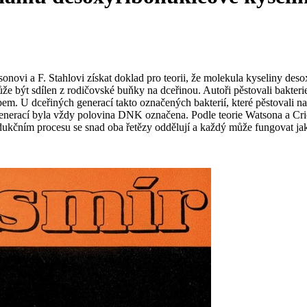
novi a F. Stahlovi získat doklad pro teorii, že molekula kyseliny des
e být sdílen z rodičovské buňky na dceřinou. Autoři pěstovali bakterie
em. U dceřiných generací takto označených bakterií, které pěstovali na 
h generací byla vždy polovina DNK označena. Podle teorie Watsona a
produkčním procesu se snad oba řetězy oddělují a každý může fungovat j