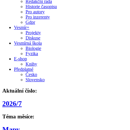
Redakční rada
Historie časopisu
Pro autory
Pro inzerenty
Gdpr
Vesmír+
Projekty
Diskuse
Vesmírná škola
Biologie
Fyzika
E-shop
Knihy
Předplatné
Česko
Slovensko
Aktuální číslo:
2026/7
Téma měsíce:
Mapy