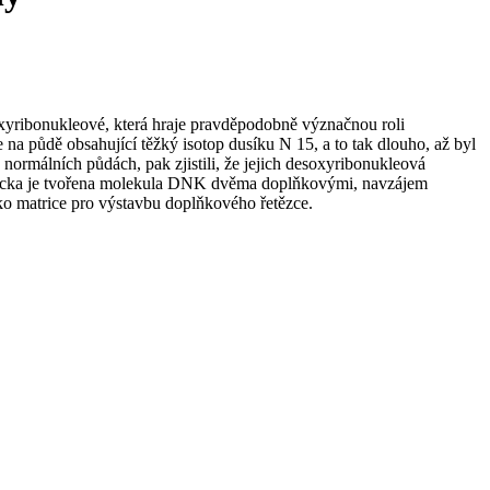
oxyribonukleové, která hraje pravděpodobně význačnou roli
 na půdě obsahující těžký isotop dusíku N 15, a to tak dlouho, až byl
normálních půdách, pak zjistili, že jejich desoxyribonukleová
 Cricka je tvořena molekula DNK dvěma doplňkovými, navzájem
ako matrice pro výstavbu doplňkového řetězce.