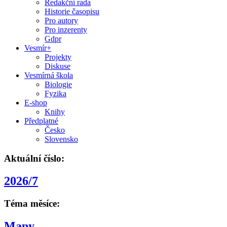
Redakční rada
Historie časopisu
Pro autory
Pro inzerenty
Gdpr
Vesmír+
Projekty
Diskuse
Vesmírná škola
Biologie
Fyzika
E-shop
Knihy
Předplatné
Česko
Slovensko
Aktuální číslo:
2026/7
Téma měsíce:
Mapy