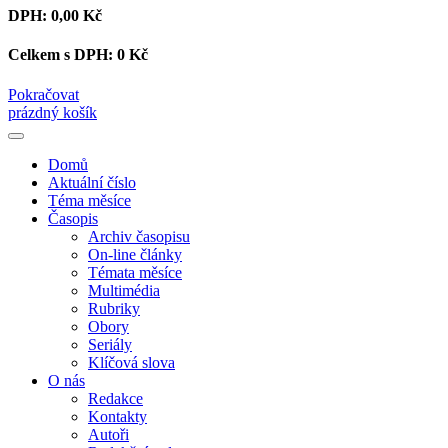
DPH:
0,00 Kč
Celkem s DPH:
0 Kč
Pokračovat
prázdný košík
Domů
Aktuální číslo
Téma měsíce
Časopis
Archiv časopisu
On-line články
Témata měsíce
Multimédia
Rubriky
Obory
Seriály
Klíčová slova
O nás
Redakce
Kontakty
Autoři