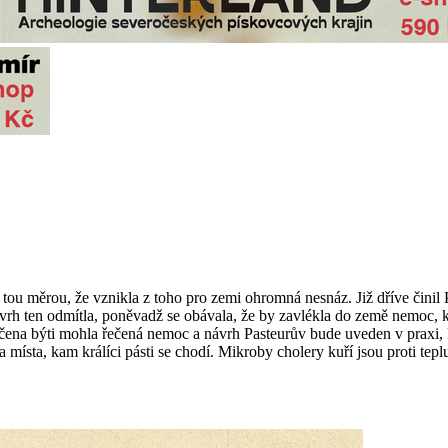
i tou měrou, že vznikla z toho pro zemi ohromná nesnáz. Již dříve činil 
a návrh ten odmítla, poněvadž se obávala, že by zavlékla do země nemoc
ečena býti mohla řečená nemoc a návrh Pasteurův bude uveden v praxi, 
a místa, kam králíci pásti se chodí. Mikroby cholery kuří jsou proti tepl