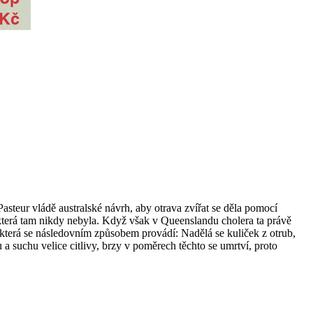
Pasteur vládě australské návrh, aby otrava zvířat se děla pomocí
, která tam nikdy nebyla. Když však v Queenslandu cholera ta právě
která se následovním způsobem provádí: Nadělá se kuliček z otrub,
u a suchu velice citlivy, brzy v poměrech těchto se umrtví, proto