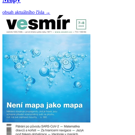
obsah aktuálního čísla
→