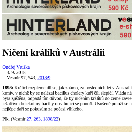
Ničení králíků v Austrálii
Ondřej Vrtiška
| 3. 9. 2018
| Vesmír 97, 543,
2018/9
1898:
Králíci rozplemenili se, jak známo, za posledních let v Austráli
krmiv, v nichž by se nalézal bacillus cholery kuří čili slepičí. Vlád
byla zjištěna, odpadá tím důvod, že by ničením králíků do země zavl
jež dříve do tekutiny bacilly obsahující se ponoří. Usušené položí se n
nejlépe daří se pokusům za počasí vlhkého.
Plk. (Vesmír
27, 263, 1898/22
)