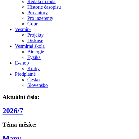
Redakční rada
Historie časopisu
Pro autory
Pro inzerenty
Gdpr
Vesmír+
Projekty
Diskuse
Vesmírná škola
Biologie
Fyzika
E-shop
Knihy
Předplatné
Česko
Slovensko
Aktuální číslo:
2026/7
Téma měsíce:
Mapy