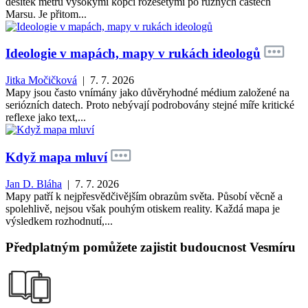
desítek metrů vysokými kopci rozesetými po různých částech
Marsu. Je přitom...
Ideologie v mapách, mapy v rukách ideologů
Jitka Močičková
| 7. 7. 2026
Mapy jsou často vnímány jako důvěryhodné médium založené na
seriózních datech. Proto nebývají podrobovány stejné míře kritické
reflexe jako text,...
Když mapa mluví
Jan D. Bláha
| 7. 7. 2026
Mapy patří k nejpřesvědčivějším obrazům světa. Působí věcně a
spolehlivě, nejsou však pouhým otiskem reality. Každá mapa je
výsledkem rozhodnutí,...
Předplatným pomůžete zajistit budoucnost Vesmíru