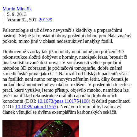
Martin Minařík
| 5. 9. 2013
| Vesmír 92, 501,
2013/9
Paleontologie si už dávno nevystačí s kladívky a preparačními
nástroji. Stejně jako ostatní obory poslední dobou prodělala značný
pokrok, mimo jiné v oblasti nedestruktivní analýzy fosilií.
Drahocenné vzorky tak již mnohdy není nutné pro pořízení 3D
rekonstrukce složitě dobývat z horniny, natožpak řezat, brousit či
jinak sofistikovaně destruovat. V současnosti velice populární
metodou 3D zobrazení je počítačová tomografie, dobře známá
z medicínské praxe jako CT. Na rozdíl od lidských pacientů však
na fosiliích není nutno rentgenovým zářením šetřit, díky čemuž je
možné dosáhnout velmi vysokého rozlišení. V posledních letech se
prací, které využívají tento přístup, objevilo mnoho, namátkou lze
uvést například rekonstrukce orálního aparátu druhohorních
konodontů (DOI:
10.1073/pnas.1101754108
) či čelistí pancířnatců
(DOI:
10.1038/nature11555
). Nedávno k nim přibyl zajímavý
článek věnující se dvěma exemplářům karbonských sekáčů.