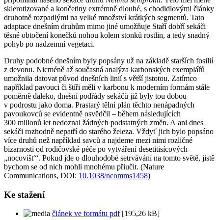
sklerotizované a končetiny extrémně dlouhé, s chodidlovými články
druhotně rozpadlými na velké množství krátkých segmentů. Tato
adaptace dnešním druhům mimo jiné umožňuje Staří dobří sekáči
těsné obtočení konečků nohou kolem stonků rostlin, a tedy snadný
pohyb po nadzemní vegetaci.
Druhy podobné dnešním byly popsány už na základě starších fosilií
z devonu. Nicméně až současná analýza karbonských exemplářů
umožnila datovat původ dnešních linií s větší jistotou. Zatímco
například pavouci či štíři měli v karbonu k moderním formám stále
poměrně daleko, dnešní podřády sekáčů již byly tou dobou
v podrostu jako doma. Prastarý tělní plán těchto nenápadných
pavoukovců se evidentně osvědčil – během následujících
300 milionů let nedoznal žádných podstatných změn. A ani dnes
sekáči rozhodně nepatří do starého železa. Vždyť jich bylo popsáno
více druhů než například savců a najdeme mezi nimi rozličné
bizarnosti od rodičovské péče po vytváření desetitisícových
„nocovišť“. Pokud jde o dlouhodobé setrvávání na tomto světě, jistě
bychom se od nich mohli mnohému přiučit. (Nature
Communications, DOI:
10.1038/ncomms1458
)
Ke stažení
článek ve formátu pdf
[195,26 kB]