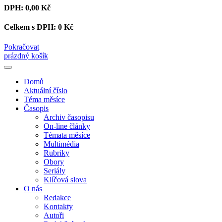
DPH:
0,00 Kč
Celkem s DPH:
0 Kč
Pokračovat
prázdný košík
Domů
Aktuální číslo
Téma měsíce
Časopis
Archiv časopisu
On-line články
Témata měsíce
Multimédia
Rubriky
Obory
Seriály
Klíčová slova
O nás
Redakce
Kontakty
Autoři