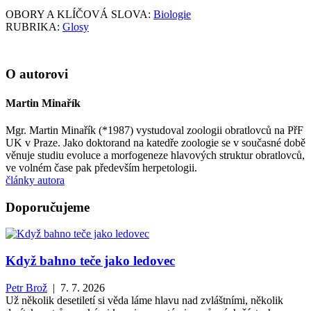
OBORY A KLÍČOVÁ SLOVA:
Biologie
RUBRIKA:
Glosy
O autorovi
Martin Minařík
Mgr. Martin Minařík (*1987) vystudoval zoologii obratlovců na PřF
UK v Praze. Jako doktorand na katedře zoologie se v současné době
věnuje studiu evoluce a morfogeneze hlavových struktur obratlovců,
ve volném čase pak především herpetologii.
články autora
Doporučujeme
Když bahno teče jako ledovec
Petr Brož
| 7. 7. 2026
Už několik desetiletí si věda láme hlavu nad zvláštními, několik