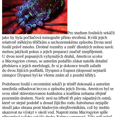
Pro studium fosilních sekáčů
jako by byla počítačová tomografie přímo stvořená. Kvůli jejich
relativně měkkým tělíčkům a suchozemskému způsobu života není
fosilií právě mnoho. Drobné rozměry a změť dlouhých nohou navíc
mohou jakýkoli pokus o jejich preparaci značně znepříjemnit.
U dvou nově popsaných vyhynulých druhů,
Ameticos scolos
a
Macrogyion cronus
, se autorům podařilo získat natolik detailní
představu o jejich morfologii, že si je dokonce troufli zařadit
do dvou žijících podřádů, Dyspnoi a Eupnoi (doposud nejstarší
zástupce Dyspnoi byl ke všemu znám až z pozdní křídy).
Podobnost fosilií s recentními sekáči je téměř dokonalá a autorům
umožnila odhadovat leccos o způsobu jejich života.
Ameticos
byl se
svou silně sklerotizovanou kutikulou a kratšíma nohama zřejmě
pozemním druhem. Navíc nesl na hřbetě tři páry nápadných ostnů,
které ve stejné podobě u dosud žijícího rodu
Astrobunus
nejspíše
slouží jako obrana proti hladovým obojživelníkům, což by mohlo
ukazovat na výskyt v okolí vod. Naproti tomu
Macrogyion
spíše
připomínal našeho sekáče druhu
Nelima sempronii
. Tělo měl méně