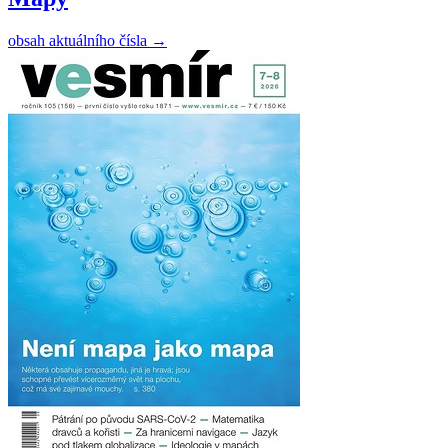
obsah aktuálního čísla
→