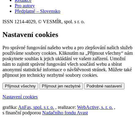
Redakce
Pro autory
Předplatné – Slovensko
ISSN 1214-4029, © VESMÍR, spol. s r. o.
Nastavení cookies
Pro správné fungování našeho webu a pro zlepšování našich služeb
používáme soubory cookies. Kliknutím na „Přijmout všechny“ nám
poskytnete souhlas k jejich ukládání ve vašem zařízení. Umožní
nám to zajistit správné fungování všech součástí webu a sbírat
anonymní statistické informace o návštěvnosti stránek. Můžete také
přijmout jen technicky nezbytné soubory cookies.
Přijmout všechny
Přijmout jen nezbytné
Podrobné nastavení
Nastavení cookies
grafika:
AnFas, spol. s r. o.
, realizace:
WebActive, s. r. o.
,
s finanční podporou
Nadačního fondu Avast