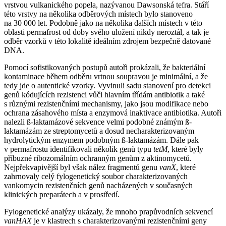
vrstvou vulkanického popela, nazývanou Dawsonská tefra. Stáří
této vrstvy na několika odběrových místech bylo stanoveno
na 30 000 let. Podobně jako na několika dalších místech v této
oblasti permafrost od doby svého uložení nikdy neroztál, a tak je
odběr vzorků v této lokalitě ideálním zdrojem bezpečně datované
DNA.
Pomocí sofistikovaných postupů autoři prokázali, že bakteriální
kontaminace během odběru vrtnou soupravou je minimální, a že
tedy jde o autentické vzorky. Vyvinuli sadu stanovení pro detekci
genů kódujících rezistenci vůči hlavním třídám antibiotik a také
s různými rezistenčními mechanismy, jako jsou modifikace nebo
ochrana zásahového místa a enzymová inaktivace antibiotika. Autoři
nalezli ß-laktamázové sekvence velmi podobné známým ß-
laktamázám ze streptomycetů a dosud necharakterizovaným
hydrolytickým enzymem podobným ß-laktamázám. Dále pak
v permafrostu identifikovali několik genů typu
tetM
, které byly
příbuzné ribozomálním ochranným genům z aktinomycetů.
Nejpřekvapivější byl však nález fragmentů genu
vanX
, které
zahrnovaly celý fylogenetický soubor charakterizovaných
vankomycin rezistenčních genů nacházených v současných
klinických preparátech a v prostředí.
Fylogenetické analýzy ukázaly, že mnoho prapůvodních sekvencí
vanHAX
je v klastrech s charakterizovanými rezistenčními geny