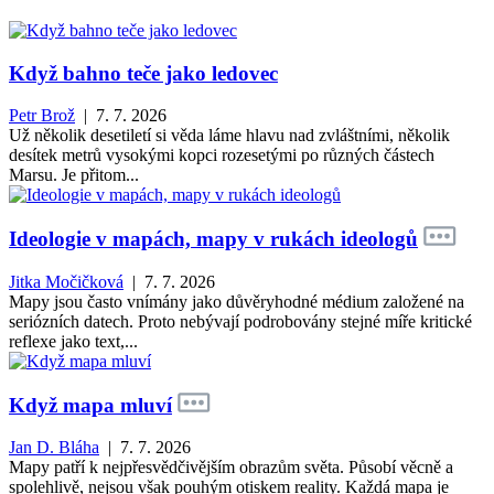
Když bahno teče jako ledovec
Petr Brož
| 7. 7. 2026
Už několik desetiletí si věda láme hlavu nad zvláštními, několik
desítek metrů vysokými kopci rozesetými po různých částech
Marsu. Je přitom...
Ideologie v mapách, mapy v rukách ideologů
Jitka Močičková
| 7. 7. 2026
Mapy jsou často vnímány jako důvěryhodné médium založené na
seriózních datech. Proto nebývají podrobovány stejné míře kritické
reflexe jako text,...
Když mapa mluví
Jan D. Bláha
| 7. 7. 2026
Mapy patří k nejpřesvědčivějším obrazům světa. Působí věcně a
spolehlivě, nejsou však pouhým otiskem reality. Každá mapa je