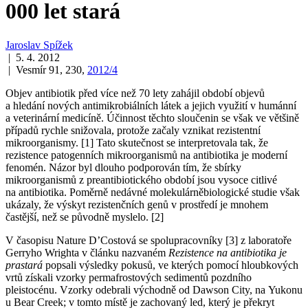
000 let stará
Jaroslav Spížek
| 5. 4. 2012
| Vesmír 91, 230,
2012/4
Objev antibiotik před více než 70 lety zahájil období objevů
a hledání nových antimikrobiálních látek a jejich využití v humánní
a veterinární medicíně. Účinnost těchto sloučenin se však ve většině
případů rychle snižovala, protože začaly vznikat rezistentní
mikroorganismy. [1] Tato skutečnost se interpretovala tak, že
rezistence patogenních mikroorganismů na antibiotika je moderní
fenomén. Názor byl dlouho podporován tím, že sbírky
mikroorganismů z preantibiotického období jsou vysoce citlivé
na antibiotika. Poměrně nedávné molekulárněbiologické studie však
ukázaly, že výskyt rezistenčních genů v prostředí je mnohem
častější, než se původně myslelo. [2]
V časopisu Nature D’Costová se spolupracovníky [3] z laboratoře
Gerryho Wrighta v článku nazvaném
Rezistence na antibiotika je
prastará
popsali výsledky pokusů, ve kterých pomocí hloubkových
vrtů získali vzorky permafrostových sedimentů pozdního
pleistocénu. Vzorky odebrali východně od Dawson City, na Yukonu
u Bear Creek; v tomto místě je zachovaný led, který je překryt