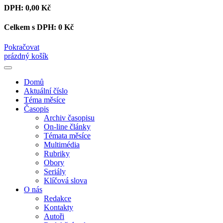
DPH:
0,00 Kč
Celkem s DPH:
0 Kč
Pokračovat
prázdný košík
Domů
Aktuální číslo
Téma měsíce
Časopis
Archiv časopisu
On-line články
Témata měsíce
Multimédia
Rubriky
Obory
Seriály
Klíčová slova
O nás
Redakce
Kontakty
Autoři