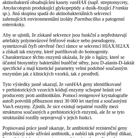
aktinobakterií obsahujícími kasety
vanHAX
(např. streptomycety,
Amylacotopsis
produkující glykopeptidy a dusík-fixující
Frankia
sp.
). Jiná skupina spadá do aktinobakteriálních sekvencí
zahrnujících environmentální izoláty
Paenibacillus
a patogenní
enterokoky.
Aby se ujistili, že získané sekvence jsou funkční a nepředstavují
artefakty polymerázové řetězové reakce nebo pseudogeny,
syntetizovali čtyři otevřené čtecí rámce se sekvencí HIAX/H2AX
a získali tak enzymy, které purifikovali do homogenity.
Charakterizace těchto enzymů ukázala, že jde o ligázy, které se
účastní biosyntézy bakteriální buněčné stěny, jsou D-alanin-D-laktát
specifické a mají kinetické parametry velmi podobné současným
enzymům jak z klinických vzorků, tak z prostředí.
Tyto výsledky jasně ukazují, že
vanHAA
geny identifikované
v prehistorických vzorcích kódují enzymy schopné bránit své
producenty proti antibiotikům. Pomocí rentgenové krystalografie
autoři potvrdili příbuznost mezi 30 000 let starými a současnými
VanA enzymy. Zjistili, že sice existují nepatrné rozdíly mezi
strukturou současných a prehistorických enzymů, ale že se tyto
strukturální rozdíly neprojevují v jejich funkci.
Popisovaná práce jasně ukazuje, že antibiotické rezistenční geny
předcházejí naše užívání antibiotik, a nabízí tak první přímý důkaz,