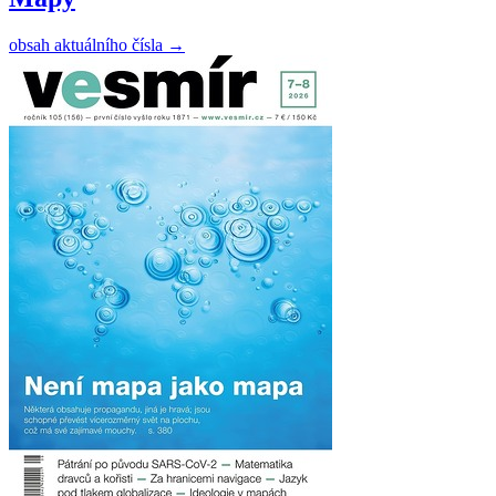
obsah aktuálního čísla
→