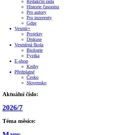
Redakční rada
Historie časopisu
Pro autory
Pro inzerenty
Gdpr
Vesmír+
Projekty
Diskuse
Vesmírná škola
Biologie
Fyzika
E-shop
Knihy
Předplatné
Česko
Slovensko
Aktuální číslo:
2026/7
Téma měsíce:
Mapy