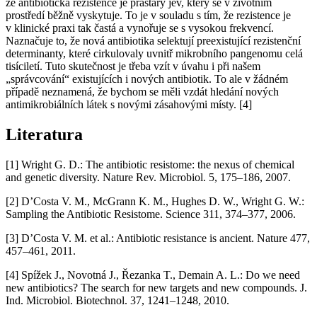
že antibiotická rezistence je prastarý jev, který se v životním
prostředí běžně vyskytuje. To je v souladu s tím, že rezistence je
v klinické praxi tak častá a vynořuje se s vysokou frekvencí.
Naznačuje to, že nová antibiotika selektují preexistující rezistenční
determinanty, které cirkulovaly uvnitř mikrobního pangenomu celá
tisíciletí. Tuto skutečnost je třeba vzít v úvahu i při našem
„správcování“ existujících i nových antibiotik. To ale v žádném
případě neznamená, že bychom se měli vzdát hledání nových
antimikrobiálních látek s novými zásahovými místy. [4]
Literatura
[1] Wright G. D.: The antibiotic resistome: the nexus of chemical
and genetic diversity. Nature Rev. Microbiol. 5, 175–186, 2007.
[2] D’Costa V. M., McGrann K. M., Hughes D. W., Wright G. W.:
Sampling the Antibiotic Resistome. Science 311, 374–377, 2006.
[3] D’Costa V. M. et al.: Antibiotic resistance is ancient. Nature 477,
457–461, 2011.
[4] Spížek J., Novotná J., Řezanka T., Demain A. L.: Do we need
new antibiotics? The search for new targets and new compounds. J.
Ind. Microbiol. Biotechnol. 37, 1241–1248, 2010.