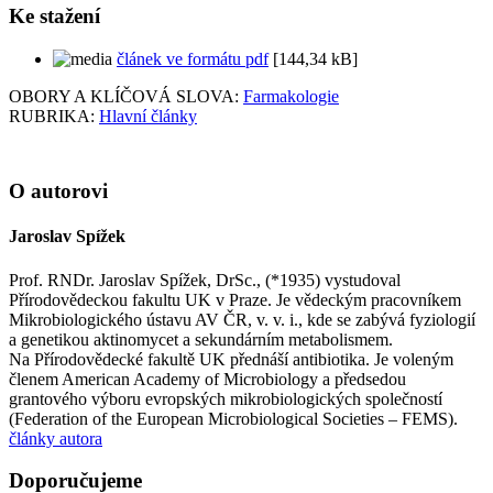
Ke stažení
článek ve formátu pdf
[144,34 kB]
OBORY A KLÍČOVÁ SLOVA:
Farmakologie
RUBRIKA:
Hlavní články
O autorovi
Jaroslav Spížek
Prof. RNDr. Jaroslav Spížek, DrSc., (*1935) vystudoval
Přírodovědeckou fakultu UK v Praze. Je vědeckým pracovníkem
Mikrobiologického ústavu AV ČR, v. v. i., kde se zabývá fyziologií
a genetikou aktinomycet a sekundárním metabolismem.
Na Přírodovědecké fakultě UK přednáší antibiotika. Je voleným
členem American Academy of Microbiology a předsedou
grantového výboru evropských mikrobiologických společností
(Federation of the European Microbiological Societies – FEMS).
články autora
Doporučujeme