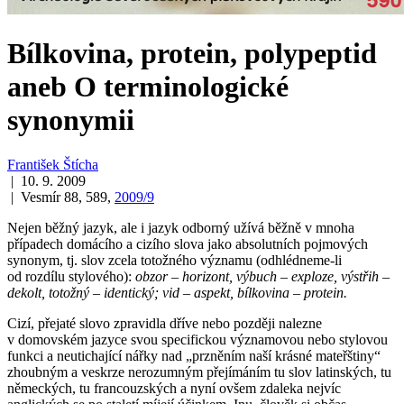
Bílkovina, protein, polypeptid
aneb O terminologické
synonymii
František Štícha
| 10. 9. 2009
| Vesmír 88, 589,
2009/9
Nejen běžný jazyk, ale i jazyk odborný užívá běžně v mnoha
případech domácího a cizího slova jako absolutních pojmových
synonym, tj. slov zcela totožného významu (odhlédneme-li
od rozdílu stylového):
obzor – horizont, výbuch – exploze, výstřih –
dekolt, totožný – identický; vid – aspekt, bílkovina – protein.
Cizí, přejaté slovo zpravidla dříve nebo později nalezne
v domovském jazyce svou specifickou významovou nebo stylovou
funkci a neutichající nářky nad „przněním naší krásné mateřštiny“
zhoubným a veskrze nerozumným přejímáním tu slov latinských, tu
německých, tu francouzských a nyní ovšem zdaleka nejvíc