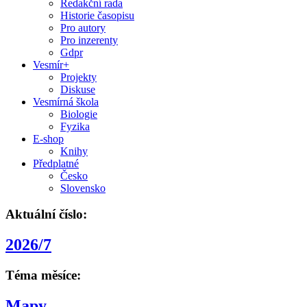
Redakční rada
Historie časopisu
Pro autory
Pro inzerenty
Gdpr
Vesmír+
Projekty
Diskuse
Vesmírná škola
Biologie
Fyzika
E-shop
Knihy
Předplatné
Česko
Slovensko
Aktuální číslo:
2026/7
Téma měsíce:
Mapy