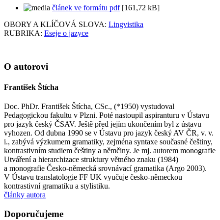
článek ve formátu pdf
[161,72 kB]
OBORY A KLÍČOVÁ SLOVA:
Lingvistika
RUBRIKA:
Eseje o jazyce
O autorovi
František Štícha
Doc. PhDr. František Štícha, CSc., (*1950) vystudoval
Pedagogickou fakultu v Plzni. Poté nastoupil aspiranturu v Ústavu
pro jazyk český ČSAV. Ještě před jejím ukončením byl z ústavu
vyhozen. Od dubna 1990 se v Ústavu pro jazyk český AV ČR, v. v.
i., zabývá výzkumem gramatiky, zejména syntaxe současné češtiny,
kontrastivním studiem češtiny a němčiny. Je mj. autorem monografie
Utváření a hierarchizace struktury větného znaku (1984)
a monografie Česko-německá srovnávací gramatika (Argo 2003).
V Ústavu translatologie FF UK vyučuje česko‑německou
kontrastivní gramatiku a stylistiku.
články autora
Doporučujeme