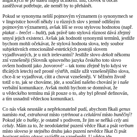
anglických se po staletí míjejí účinkem. Inu, člověk si občas
zastěžovat potřebuje, ale neměl by to přehánět.
Pokud se synonyma neliší pojmovým významem (o synonymech se
v lingvistice hovoří někdy i u různých slov s jemně odlišným
pojmovým významem), avšak liší se svou stylovou hodnotou (např.
plakat – brečet – bulit
), pak právě tato stylová různost dává zřejmý
smysl jejich existenci. Avšak jak hodnotit synonymii termínů, jestliže
bychom mohli očekávat, že stylová hodnota slova, tedy soubor
subjektivních emocionálně-estetických postojů slovem
vyjadřovaných, je u nich irelevantní? Jestliže slovo
dekolt
někomu
zní vznešeněji (Slovník spisovného jazyka českého toto slovo
ovšem hodnotil jako ,hovorové‘ – tak tomu zřejmě bylo kdysi ve
třicátých letech) než prosté
výstřih
, může užít vznešenějšího slova,
chce-li se vyjadřovat, cítit a chovat vznešeněji. V běžném životě
totiž o to, jak se chováme, jde, a součástí našeho chování je i naše
verbální komunikace. Avšak mohli bychom se domnívat, že
u vědeckého termínu má jít pouze o to, aby byl přesně definován,
a tím usnadnil vědeckou komunikaci.
Co nás však neustále a nepřekonatelně pudí, abychom říkali
genus
namísto
rod,
extrahovat
místo
vytrhnout
a
celulární
místo
buněčný
?
Pokud jde o
buňky
, je ostatně s podivem, že jim se neříká
cely
ani
celuly
. Mám za to, že neodolatelné puzení vědce říkat a psát
verbum
místo
sloveso
je stejného druhu jako puzení nevědce říkat či psát
horizont
místo
obzor
: vyjádřit se vznešeněji. U vědce jde