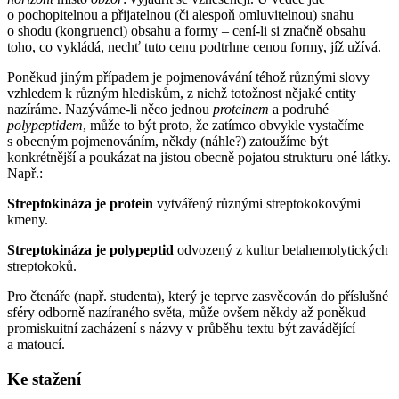
o pochopitelnou a přijatelnou (či alespoň omluvitelnou) snahu
o shodu (kongruenci) obsahu a formy – cení-li si značně obsahu
toho, co vykládá, nechť tuto cenu podtrhne cenou formy, jíž užívá.
Poněkud jiným případem je pojmenovávání téhož různými slovy
vzhledem k různým hlediskům, z nichž totožnost nějaké entity
nazíráme. Nazýváme-li něco jednou
proteinem
a podruhé
polypeptidem
, může to být proto, že zatímco obvykle vystačíme
s obecným pojmenováním, někdy (náhle?) zatoužíme být
konkrétnější a poukázat na jistou obecně pojatou strukturu oné látky.
Např.:
Streptokináza je protein
vytvářený různými streptokokovými
kmeny.
Streptokináza je polypeptid
odvozený z kultur betahemolytických
streptokoků.
Pro čtenáře (např. studenta), který je teprve zasvěcován do příslušné
sféry odborně nazíraného světa, může ovšem někdy až poněkud
promiskuitní zacházení s názvy v průběhu textu být zavádějící
a matoucí.
Ke stažení