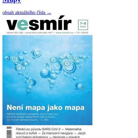
obsah aktuálního čísla
→