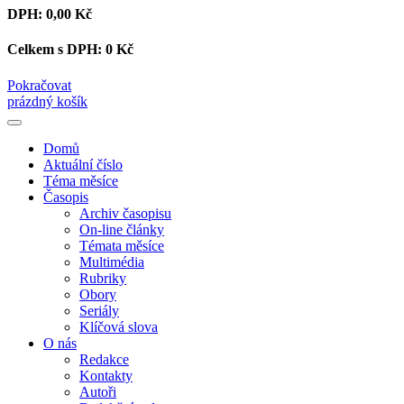
DPH:
0,00 Kč
Celkem s DPH:
0 Kč
Pokračovat
prázdný košík
Domů
Aktuální číslo
Téma měsíce
Časopis
Archiv časopisu
On-line články
Témata měsíce
Multimédia
Rubriky
Obory
Seriály
Klíčová slova
O nás
Redakce
Kontakty
Autoři