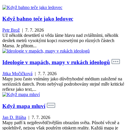
Když bahno teče jako ledovec
Petr Brož
| 7. 7. 2026
Už několik desetiletí si věda láme hlavu nad zvláštními, několik
desítek metrů vysokými kopci rozesetými po různých částech
Marsu. Je přitom...
Ideologie v mapách, mapy v rukách ideologů
Jitka Močičková
| 7. 7. 2026
Mapy jsou často vnímány jako důvěryhodné médium založené na
seriózních datech. Proto nebývají podrobovány stejné míře kritické
reflexe jako text,...
Když mapa mluví
Jan D. Bláha
| 7. 7. 2026
Mapy patří k nejpřesvědčivějším obrazům světa. Působí věcně a
spolehlivě, nejsou však pouhým otiskem reality. Každá mapa je