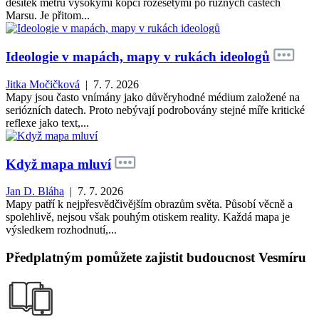
desítek metrů vysokými kopci rozesetými po různých částech
Marsu. Je přitom...
Ideologie v mapách, mapy v rukách ideologů
Jitka Močičková
| 7. 7. 2026
Mapy jsou často vnímány jako důvěryhodné médium založené na
seriózních datech. Proto nebývají podrobovány stejné míře kritické
reflexe jako text,...
Když mapa mluví
Jan D. Bláha
| 7. 7. 2026
Mapy patří k nejpřesvědčivějším obrazům světa. Působí věcně a
spolehlivě, nejsou však pouhým otiskem reality. Každá mapa je
výsledkem rozhodnutí,...
Předplatným pomůžete zajistit budoucnost Vesmíru