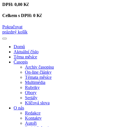
DPH:
0,00 Kč
Celkem s DPH:
0 Kč
Pokračovat
prázdný košík
Domů
Aktuální číslo
Téma měsíce
Časopis
Archiv časopisu
On-line články
Témata měsíce
Multimédia
Rubriky
Obory
Seriály
Klíčová slova
O nás
Redakce
Kontakty
Autoři