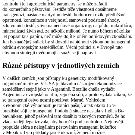
kontrolují její agrotechnické parametry, se může zařadit
do komerčního pěstování. Jestliže téže vlastnosti dosáhneme
transgenozí, nastane martyrium testů, hodnocení rizik, předběžné
opatrnosti, konzultace s veřejností, stanovení podstatné shody,
zdravotních testů, vlivu na necílové organizmy, na půdu, mikroflóru,
mineralizaci živin atd. za několik milionů. Je nutno během několika
let popsat kila papíru, než může dojít k oněm odrůdovým zkouškám.
Jen beznadějný snílek by si dovolil nabídnout výkonnou transgenní
odrůdu evropským zemědělcům. Věcní politici si v Evropě tuto
chybnou strategii uvědomují a snaží se ji napravit.
Různé přístupy v jednotlivých zemích
V dalších zemích jsou přístupy ku geneticky modifikovaný
organizmům různé. V USA je hlavním nástrojem ekonomizace
zemědělství stejně jako v Argentině. Brazílie chtěla vytlačit
Argentinu z evropského trhu, zejména sóji, a proto vydala zákon, že
se transgenní osivo nesmí používat. Marně. Vzhledem
k ekonomické výhodnosti je rolníci pašují, a tak okolo 15 %
brazilské sóji je transgenní. Podobná situace nastala v Indii s Bt-
bavlníkem, jehož pašování tam dosáhlo takových rozměrů, že ho
vláda raději legalizovala, aby ho měla pod kontrolou. Nejnověji
propukla aféra s nelegálním pěstováním transgenní kukuřice
v Mexiku. Tyto příklady jasně ukazují, že není možné