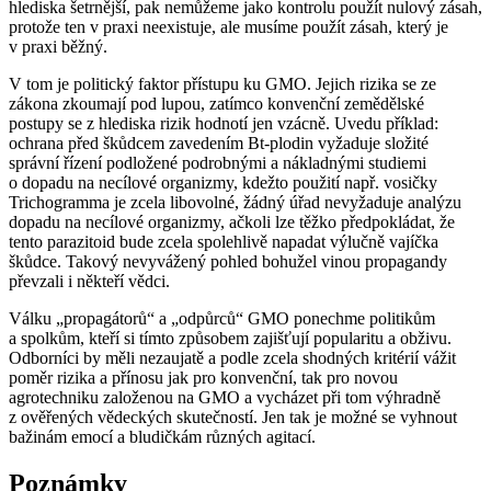
hlediska šetrnější, pak nemůžeme jako kontrolu použít nulový zásah,
protože ten v praxi neexistuje, ale musíme použít zásah, který je
v praxi běžný.
V tom je politický faktor přístupu ku GMO. Jejich rizika se ze
zákona zkoumají pod lupou, zatímco konvenční zemědělské
postupy se z hlediska rizik hodnotí jen vzácně. Uvedu příklad:
ochrana před škůdcem zavedením Bt-plodin vyžaduje složité
správní řízení podložené podrobnými a nákladnými studiemi
o dopadu na necílové organizmy, kdežto použití např. vosičky
Trichogramma
je zcela libovolné, žádný úřad nevyžaduje analýzu
dopadu na necílové organizmy, ačkoli lze těžko předpokládat, že
tento parazitoid bude zcela spolehlivě napadat výlučně vajíčka
škůdce. Takový nevyvážený pohled bohužel vinou propagandy
převzali i někteří vědci.
Válku „propagátorů“ a „odpůrců“ GMO ponechme politikům
a spolkům, kteří si tímto způsobem zajišťují popularitu a obživu.
Odborníci by měli nezaujatě a podle zcela shodných kritérií vážit
poměr rizika a přínosu jak pro konvenční, tak pro novou
agrotechniku založenou na GMO a vycházet při tom výhradně
z ověřených vědeckých skutečností. Jen tak je možné se vyhnout
bažinám emocí a bludičkám různých agitací.
Poznámky