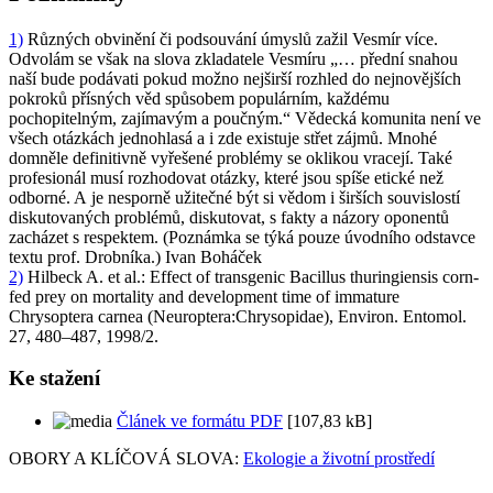
1)
Různých obvinění či podsouvání úmyslů zažil Vesmír více.
Odvolám se však na slova zkladatele Vesmíru „… přední snahou
naší bude podávati pokud možno nejširší rozhled do nejnovějších
pokroků přísných věd spůsobem populárním, každému
pochopitelným, zajímavým a poučným.“ Vědecká komunita není ve
všech otázkách jednohlasá a i zde existuje střet zájmů. Mnohé
domněle definitivně vyřešené problémy se oklikou vracejí. Také
profesionál musí rozhodovat otázky, které jsou spíše etické než
odborné. A je nesporně užitečné být si vědom i širších souvislostí
diskutovaných problémů, diskutovat, s fakty a názory oponentů
zacházet s respektem. (Poznámka se týká pouze úvodního odstavce
textu prof. Drobníka.)
Ivan Boháček
2)
Hilbeck A. et al.: Effect of transgenic
Bacillus thuringiensis
corn-
fed prey on mortality and development time of immature
Chrysoptera carnea
(Neuroptera:Chrysopidae), Environ. Entomol.
27, 480–487, 1998/2.
Ke stažení
Článek ve formátu PDF
[107,83 kB]
OBORY A KLÍČOVÁ SLOVA:
Ekologie a životní prostředí