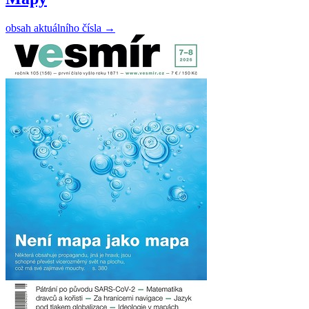
obsah aktuálního čísla
→