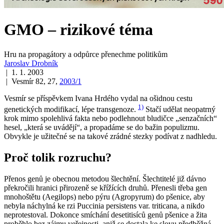
GMO – rizikové téma
Hru na propagátory a odpůrce přenechme politikům
Jaroslav Drobník
| 1. 1. 2003
| Vesmír 82, 27,
2003/1
Vesmír se příspěvkem Ivana Hrdého vydal na ošidnou cestu
1)
genetických modifikací, lépe transgenoze.
Stačí udělat neopatrný
krok mimo spolehlivá fakta nebo podlehnout bludičce „senzačních“
hesel, „která se uvádějí“, a propadáme se do bažin populizmu.
Obvykle je užitečné se na takové zrádné stezky podívat z nadhledu.
Proč tolik rozruchu?
Přenos genů je obecnou metodou šlechtění. Šlechtitelé již dávno
překročili hranici přirozeně se křížících druhů. Přenesli třeba gen
mnohoštětu (
Aegilops
) nebo pýru (
Agropyrum
) do pšenice, aby
nebyla náchylná ke rzi
Puccinia persistens
var.
triticana
, a nikdo
neprotestoval. Dokonce smíchání desetitisíců genů pšenice a žita
proběhlo bez zájmu veřejnosti, aniž se dostala ke slovu předběžná