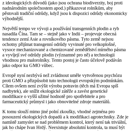
z ideologických důvodů (jako jsou ochrana biodiverzity, boj proti
nadnárodním společnostem apod.) přikazovat rolníkům, aby
pěstovali tradiční odrůdy, když jsou k dispozici odrůdy ekonomicky
výhodnější.
Největší tempo ve vývoji a používání transgenních plodin a ryb
nasadila Čína. Tam se – stejně jako v Indii – projevuje obecná
tendence zemí Asie a rovníkového pásma. Tyto země nejsou
ochotny přijímat transgenní odrůdy vyvinuté pro velkoplošné,
vysoce mechanizované a chemizované zemědělství mírného pásma
a vyvíjejí své odrůdy plodin (významné pro ně) a technologii
vhodnou pro malorolníky. Tento postoj je často účelově podáván
jako odpor ku GMO vůbec.
Evropě nyní nezbývá než zvládnout uměle vytvořenou psychózu
proti GMO a přizpůsobit tuto technologii evropským podmínkám.
Cílem ovšem není zvýšit výrobu potravin (těch má Evropa spíš
nadbytek), ale snížit ekologické zátěže a zavést genetické
modifikace o vyšší užitné hodnotě pro spotřebitele a pro
farmaceutický průmysl i jako obnovitelné zdroje materiálů.
K tomu slouží mimo jiné polní zkoušky, vhodné zejména pro
posouzení ekologických dopadů a k modifikaci agrotechniky. Zde je
namístě zamyslet se nad problémem kontrol, který není tak triviální,
jak ho chápe Ivan Hrdý. Neexistuje absolutní kontrola, ta musí být