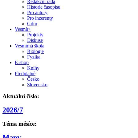
Redakční rada
Historie časopisu
Pro autory
Pro inzerenty
Gdpr
Vesmír+
Projekty
Diskuse
Vesmírná škola
Biologie
Fyzika
E-shop
Knihy
Předplatné
Česko
Slovensko
Aktuální číslo:
2026/7
Téma měsíce:
Mapy