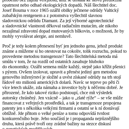
opatrnost nebo odhad ekologických dopadů. Náš šlechtitel doc.
Josef Bouma v roce 1965 ozářil obilky ječmene odrůdy
Valtický
zubařským rentgenem a z potomstva vyšlechtil slavnou
sladovnickou odrůdu
Diamant
. Za její výborné agrotechnické
a sladovnické vlastnosti děkoval radiačním mutacím, ale nikoho
nezajímal zdravotní dopad mutovaných bílkovin, o možnosti, že by
mohly vyvolávat alergie, ani nemluvě.
Proč je tedy kolem přenesení byť jen jednoho genu, jehož produkt
známe a můžeme si ho otestovat na cokoliv, tolik rozruchu, pokud to
provedeme metodou transgenoze? Tato šlechtitelská metoda má
smůlu v tom, že na rozdíl od ostatních zasahuje hluboko
do ekonomiky. Ozářit semena může každý, stejně jako křížit pšenici
s pýrem. Ovšem izolovat, upravit a přenést jediný gen metodou
genového inženýrství je složité a uvést získané odrůdy na trh stojí
řádově sto milionů amerických dolarů. Navíc se teprve po pěti či
více letech ukáže, zda námaha a investice byly k něčemu dobré. Je
přirozené, že kdo takové riziko podstoupí, chce mít výsledek
autorsky chráněný. Jen vzácně – jako u „zlaté rýže“ – se vše může
financovat z veřejných prostředků, a tak je transgenoze propojena
patenty jen s několika velkými firmami a ostatní se k ní dostávají
obtížně. Jde přitom o velké peníze a tomu odpovídá tvrdost
konkurenčního boje. Jeho součástí je i propaganda nejrůznějšího
druhu, která právě tvoří ony zrádné bažiny na stezce diskusí
o genetických modifikacích.