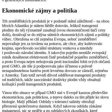
Ekonomické zájmy a politika
Trh zemědělských produktů je v podstatě státní záležitostí – na obou
březích Atlantiku je státem štědře dotován. Jelikož transgenní
plodiny do něj významně zasahují (svou ekonomičností tlačí ceny
dolů), dostávají se do mlýna státních ekonomických zájmů a politiky
vůbec. Ohrožena se cítí zejména Evropa, neboť zemědělství
nepovažuje jen za továrnu na potravu, ale chce, aby kultivovalo
krajinu, upevňovalo sociální strukturu venkova a mnohdy
i posilovalo národní identitu. S takovým pojetím nemůže evropský
rolník dosáhnout efektivnosti čistě produkčně pojatého zemědělství,
a proto Evropa nejen nebojovala proti iracionální fobii svých občanů
proti GMO, ale tiše ji podporovala jako účinnou a právně
nenapadnutelnou bariéru proti levnému dovozu ze zámoří, zejména
z Ameriky. Tam totiž nevidí důvod oddělovat transgenní produkty
od tradičních, takže zaoceánské dodávky plodin vždy obsahují
kolísající podíl transgenních produktů.
Vinou této situace se případ GMO stal v Evropě kauzou především
ekonomickou, pak politickou, a teprve daleko za tím přijde ke slovu
biologie. Malý příklad: Odrůdy s tolerancí salinity ohrožují
přirozená společenstva slanisek. Když takovou odrůdu získáme
mutagenezí, nic se neděje a po odrůdových zkouškách, které