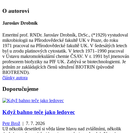
O autorovi
Jaroslav Drobník
Emeritní prof. RNDr. Jaroslav Drobník, DrSc., (*1929) vystudoval
mikrobiologii na Přírodovědecké fakultě UK v Praze, do roku
1971 pracoval na Přírodovědecké fakultě UK. V šedesátých letech
byl u zrodu platinových cytostatik. V letech 1971–1990 pracoval
v Ústavu makromolekulární chemie ČSAV. V r. 1991 byl jmenován
profesorem biofyziky na PřF UK. Zabývá se biotechnologiemi. Je
jedním ze zakládajících členů sdružení BIOTRIN (původně
BIOTREND).
články autora
Doporučujeme
Když bahno teče jako ledovec
Petr Brož
| 7. 7. 2026
Už několik desetiletí si věda láme hlavu nad zvláštními, několik