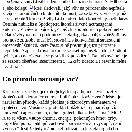
navržena v souvislosti s cílem studie. Ukazuje to práce A. Hilbecka
2)
a jeho kolegů,
kteří sledovali, jaký vliv na přirozeného nepřítele
zavíječe kukuřičného bude mít okolnost, že se larvy zavíječe, jimiž
je v laboratoři krmen, živily Bt-kukuřicí. Jako kontrolu použili larvy
Ostrinia nubilalis
a
Spodoptera litoralis
živené netransgenní
kukuřici. V závěru uvádějí: „Z našich laboratorních pokusů nelze
dělat závěry na polní podmínky… ekologická analýza zátěž/přínos
pro nové způsoby musí být srovnána s konvenčními strategiemi
omezování škůdců, které často silně postihují jejich přirozené
nepřátele. Např. cukrová kukuřice se ošetřuje insekticidem 2–4krát
týdně, a to od objevení se pestíků až po sklizeň. Bavlníkové pole je
za sezonu ošetřeno insekticidem 5–12krát, kdežto Bt-bavlník méně
než 3krát.“
Co přírodu narušuje víc?
Kontroly, jež se týkají ekologických dopadů, musí vycházet ze
skutečnosti, kterou formuloval Phil Gale: „Každé zemědělství je
narušením přírody, každá plodina je cizorodým elementem ve
společenstvu. Musíme si proto klást otázku: Co ji narušuje víc –
konvenční agrotechnika, nebo agrotechnika založená na GMO?
A to se všemi vstupy chemie, energie, pohonných hmot, orby,
pojíždění po poli atd. při zachování srovnatelných výstupů, např.
výnosu.“ Jestliže tedy máme rozhodovat, co je z ekologického