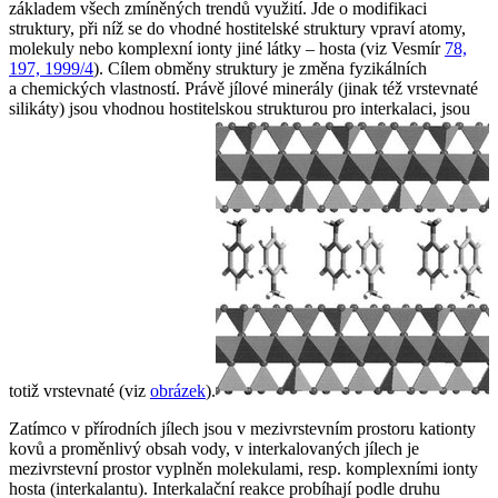
základem všech zmíněných trendů využití. Jde o modifikaci
struktury, při níž se do vhodné hostitelské struktury vpraví atomy,
molekuly nebo komplexní ionty jiné látky –
hosta
(viz Vesmír
78,
197, 1999/4
). Cílem obměny struktury je změna fyzikálních
a chemických vlastností. Právě jílové minerály (jinak též vrstevnaté
silikáty) jsou vhodnou hostitelskou strukturou pro interkalaci, jsou
totiž vrstevnaté (viz
obrázek
).
Zatímco v přírodních jílech jsou v mezivrstevním prostoru kationty
kovů a proměnlivý obsah vody, v interkalovaných jílech je
mezivrstevní prostor vyplněn molekulami, resp. komplexními ionty
hosta (interkalantu)
. Interkalační reakce probíhají podle druhu