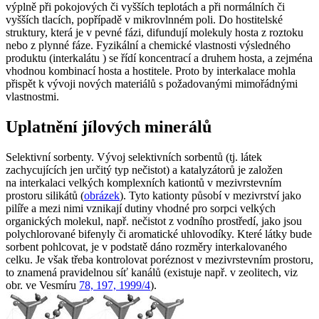
výplně při pokojových či vyšších teplotách a při normálních či
vyšších tlacích, popřípadě v mikrovlnném poli. Do hostitelské
struktury, která je v pevné fázi, difundují molekuly hosta z roztoku
nebo z plynné fáze. Fyzikální a chemické vlastnosti výsledného
produktu (
interkalátu
) se řídí koncentrací a druhem hosta, a zejména
vhodnou kombinací hosta a hostitele. Proto by interkalace mohla
přispět k vývoji nových materiálů s požadovanými mimořádnými
vlastnostmi.
Uplatnění jílových minerálů
Selektivní sorbenty.
Vývoj selektivních sorbentů (tj. látek
zachycujících jen určitý typ nečistot) a katalyzátorů je založen
na interkalaci velkých komplexních kationtů v mezivrstevním
prostoru silikátů (
obrázek
). Tyto kationty působí v mezivrství jako
pilíře a mezi nimi vznikají dutiny vhodné pro sorpci velkých
organických molekul, např. nečistot z vodního prostředí, jako jsou
polychlorované bifenyly či aromatické uhlovodíky. Které látky bude
sorbent pohlcovat, je v podstatě dáno rozměry interkalovaného
celku. Je však třeba kontrolovat poréznost v mezivrstevním prostoru,
to znamená pravidelnou síť kanálů (existuje např. v zeolitech, viz
obr. ve Vesmíru
78, 197, 1999/4
).