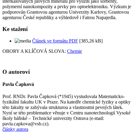
interkalovaných jílových minerálů pro využití jako sorbenty,
polymerní nanokompozity a prvky pro optoelektroniku. Výzkum je
podporován Grantovou agenturou Univerzity Karlovy, Grantovou
agenturou České republiky a výhledově i Fatrou Napajedla.
Ke stažení
Článek ve formátu PDF
[385,26 kB]
OBORY A KLÍČOVÁ SLOVA:
Chemie
O autorovi
Pavla Čapková
Prof. RNDr. Pavla Čapková (*1945) vystudovala Matematicko-
fyzikální fakultu UK v Praze. Na katedře chemické fyziky a optiky
této fakulty se zabývala strukturou a vlastnostmi pevných látek.
Nyní se této problematice věnuje v Centru nanotechnologií Vysoké
školy báňské – Technické univerzity Ostrava (e-mail:
pavla.capkova@vsb.cz).
články autora