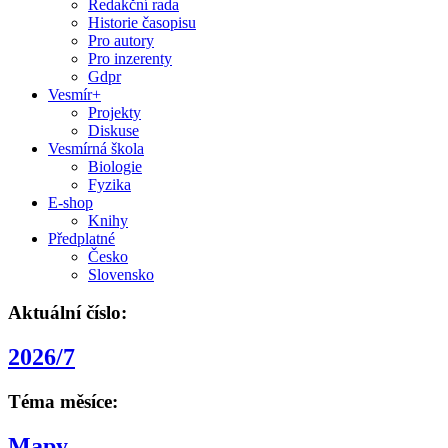
Redakční rada
Historie časopisu
Pro autory
Pro inzerenty
Gdpr
Vesmír+
Projekty
Diskuse
Vesmírná škola
Biologie
Fyzika
E-shop
Knihy
Předplatné
Česko
Slovensko
Aktuální číslo:
2026/7
Téma měsíce:
Mapy