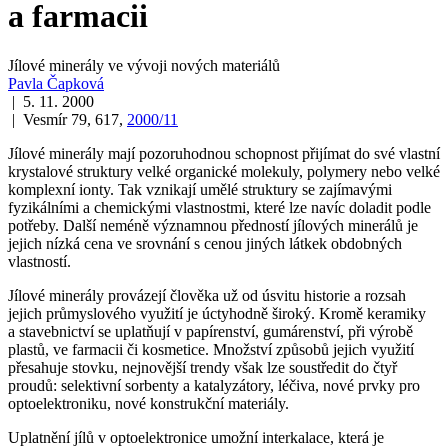
a farmacii
Jílové minerály ve vývoji nových materiálů
Pavla Čapková
| 5. 11. 2000
| Vesmír 79, 617,
2000/11
Jílové minerály mají pozoruhodnou schopnost přijímat do své vlastní
krystalové struktury velké organické molekuly, polymery nebo velké
komplexní ionty. Tak vznikají umělé struktury se zajímavými
fyzikálními a chemickými vlastnostmi, které lze navíc doladit podle
potřeby. Další neméně významnou předností jílových minerálů je
jejich nízká cena ve srovnání s cenou jiných látkek obdobných
vlastností.
Jílové minerály provázejí člověka už od úsvitu historie a rozsah
jejich průmyslového využití je úctyhodně široký. Kromě keramiky
a stavebnictví se uplatňují v papírenství, gumárenství, při výrobě
plastů, ve farmacii či kosmetice. Množství způsobů jejich využití
přesahuje stovku, nejnovější trendy však lze soustředit do čtyř
proudů: selektivní sorbenty a katalyzátory, léčiva, nové prvky pro
optoelektroniku, nové konstrukční materiály.
Uplatnění jílů v optoelektronice umožní
interkalace
, která je