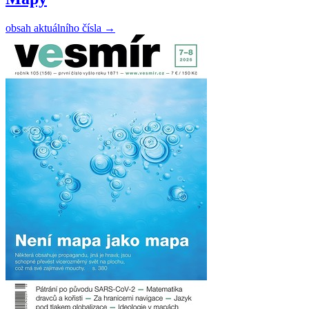
obsah aktuálního čísla
→