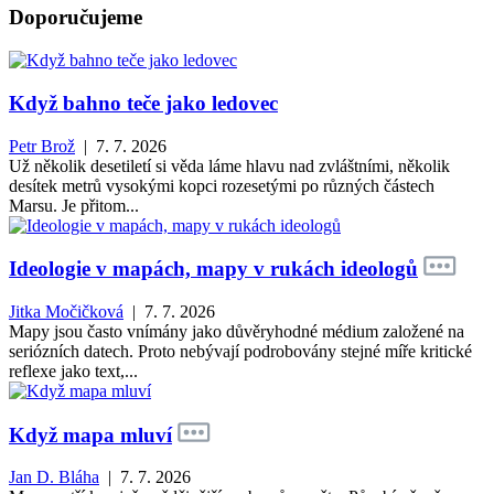
Doporučujeme
Když bahno teče jako ledovec
Petr Brož
| 7. 7. 2026
Už několik desetiletí si věda láme hlavu nad zvláštními, několik
desítek metrů vysokými kopci rozesetými po různých částech
Marsu. Je přitom...
Ideologie v mapách, mapy v rukách ideologů
Jitka Močičková
| 7. 7. 2026
Mapy jsou často vnímány jako důvěryhodné médium založené na
seriózních datech. Proto nebývají podrobovány stejné míře kritické
reflexe jako text,...
Když mapa mluví
Jan D. Bláha
| 7. 7. 2026