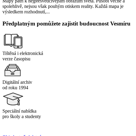
Mapy patří k nejpřesvědčivějším obrazům světa. Působí věcně a
spolehlivě, nejsou však pouhým otiskem reality. Každá mapa je
výsledkem rozhodnutí,...
Předplatným pomůžete zajistit budoucnost Vesmíru
Tištěná i elektronická
verze časopisu
Digitální archiv
od roku 1994
Speciální nabídka
pro školy a studenty