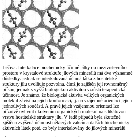
Léčiva.
Interkalace biochemicky účinné látky do mezivrstevního
prostoru v krystalové struktuře jílových minerálů má dva významné
důsledky: jednak se interkalovaná účinná látka z hostitelské
struktury jílu uvolňuje pozvolna, čímž je zajištěn její rovnoměrný
přísun, jednak s vyšší biologickou aktivitou vzrůstá terapeutická
účinnost. Je známo, že biologická aktivita velkých organických
molekul závisí na jejich konformaci, tj. na vzájemné orientaci jejich
jednotlivých součástí. A právě jejich vzájemnou orientaci lze
příznivě ovlivnit ukotvením organických molekul na silikátovou
vrstvu hostitelské struktury jílu. V řadě případů byla skutečně
zjištěna zvýšená účinnost některých vakcín a dalších biochemicky
aktivních látek poté, co byly interkalovány do jílových minerálů.