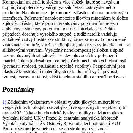
Kompozitní
materiál je složen z více složek, které se navzájem
doplňují a společně vytvářejí fyzikální vlastnosti výsledného
produktu. Nanokompozit je kompozit s částicemi o nanometrových
rozměrech. Polymerní nanokompozit s jílovým minerálem je složen
z jílových částic, které jsou interkalovány polymerními řetězci
a obaleny a stmeleny polymerní matricí. Interkalace v těchto
případech dosahuje vysokého stupně, a tudíž natolik vzdaluje
silikátové vrstvy hostitelské struktury, že nelze mluvit o pravidelné
vrstevnaté struktuře, v níž se střídají organické vrstvy interkalantu se
silikátovými vrstvami. Výsledný nanokompozit je složen z úplně
rozorientovaných silikátových vrstev plovoucích v polymerní
matrici. Cílem je dosáhnout co nejlepších mechanických vlastností
(pevnosti, tvrdosti, pružnosti a tepelné stability). Perspektivní jsou
plastové konstrukční materiály, které budou mít vyšší pevnost,
tvrdost, tvarovou stálost, větší tepelnou stabilitu a menší hořlavost.
Poznámky
1)
Základním výzkumem v oblasti využití jílových minerálů ve
vyspělých technologiích se zabývají (ve společných projektech) tři
pracoviště: 1) katedra chemické fyziky a optiky na Matematicko-
fyzikální fakultě UK v Praze, 2) centrální analytická laboratoř
Vysoké školy báňské v Ostravě, 3) Fakulta technologická VUT
Brno. Výzkum je zaměřen na vztah struktury a vlastností