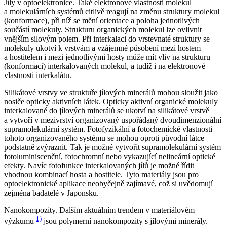
Jíly v optoelektronice.
Také elektronové vlastnosti molekul
a molekulárních systémů citlivě reagují na změnu struktury molekul
(konformace), při níž se mění orientace a poloha jednotlivých
součástí molekuly. Strukturu organických molekul lze ovlivnit
vnějším silovým polem. Při interkalaci do vrstevnaté struktury se
molekuly ukotví k vrstvám a vzájemné působení mezi hostem
a hostitelem i mezi jednotlivými hosty může mít vliv na strukturu
(konformaci) interkalovaných molekul, a tudíž i na elektronové
vlastnosti interkalátu.
Silikátové vrstvy ve struktuře jílových minerálů mohou sloužit jako
nosiče opticky aktivních látek. Opticky aktivní organické molekuly
interkalované do jílových minerálů se ukotví na silikátové vrstvě
a vytvoří v mezivrství organizovaný uspořádaný dvoudimenzionální
supramolekulární systém. Fotofyzikální a fotochemické vlastnosti
tohoto organizovaného systému se mohou oproti původní látce
podstatně zvýraznit. Tak je možné vytvořit supramolekulární systém
fotoluminiscenční, fotochromní nebo vykazující nelineární optické
efekty. Navíc fotofunkce interkalovaných jílů je možné řídit
vhodnou kombinací hosta a hostitele. Tyto materiály jsou pro
optoelektronické aplikace neobyčejně zajímavé, což si uvědomují
zejména badatelé v Japonsku.
Nanokompozity.
Dalším aktuálním trendem v materiálovém
1)
výzkumu
jsou polymerní
nanokompozity
s jílovými minerály.