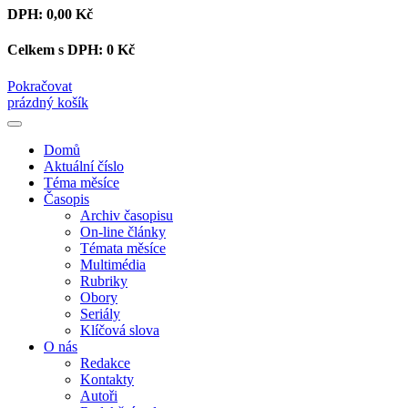
DPH:
0,00 Kč
Celkem s DPH:
0 Kč
Pokračovat
prázdný košík
Domů
Aktuální číslo
Téma měsíce
Časopis
Archiv časopisu
On-line články
Témata měsíce
Multimédia
Rubriky
Obory
Seriály
Klíčová slova
O nás
Redakce
Kontakty
Autoři