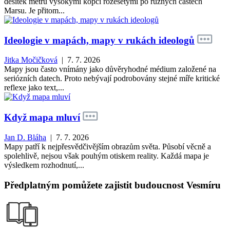
desítek metrů vysokými kopci rozesetými po různých částech
Marsu. Je přitom...
Ideologie v mapách, mapy v rukách ideologů
Jitka Močičková
| 7. 7. 2026
Mapy jsou často vnímány jako důvěryhodné médium založené na
seriózních datech. Proto nebývají podrobovány stejné míře kritické
reflexe jako text,...
Když mapa mluví
Jan D. Bláha
| 7. 7. 2026
Mapy patří k nejpřesvědčivějším obrazům světa. Působí věcně a
spolehlivě, nejsou však pouhým otiskem reality. Každá mapa je
výsledkem rozhodnutí,...
Předplatným pomůžete zajistit budoucnost Vesmíru