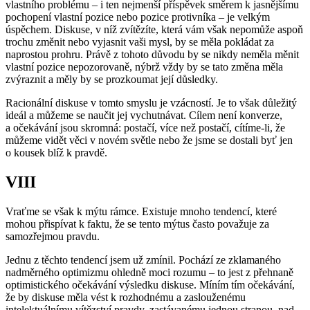
vlastního problému – i ten nejmenší příspěvek směrem k jasnějšímu
pochopení vlastní pozice nebo pozice protivníka – je velkým
úspěchem. Diskuse, v níž zvítězíte, která vám však nepomůže aspoň
trochu změnit nebo vyjasnit vaši mysl, by se měla pokládat za
naprostou prohru. Právě z tohoto důvodu by se nikdy neměla měnit
vlastní pozice nepozorovaně, nýbrž vždy by se tato změna měla
zvýraznit a měly by se prozkoumat její důsledky.
Racionální diskuse v tomto smyslu je vzácností. Je to však důležitý
ideál a můžeme se naučit jej vychutnávat. Cílem není konverze,
a očekávání jsou skromná: postačí, více než postačí, cítíme-li, že
můžeme vidět věci v novém světle nebo že jsme se dostali byť jen
o kousek blíž k pravdě.
VIII
Vraťme se však k mýtu rámce. Existuje mnoho tendencí, které
mohou přispívat k faktu, že se tento mýtus často považuje za
samozřejmou pravdu.
Jednu z těchto tendencí jsem už zmínil. Pochází ze zklamaného
nadměrného optimizmu ohledně moci rozumu – to jest z přehnaně
optimistického očekávání výsledku diskuse. Míním tím očekávání,
že by diskuse měla vést k rozhodnému a zaslouženému
intelektuálnímu vítězství pravdy, zastávanému jednou stranou, nad