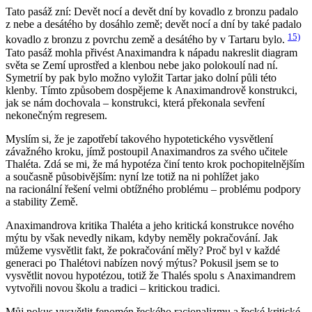
Tato pasáž zní:
Devět nocí a devět dní by kovadlo z bronzu padalo
z nebe a desátého by dosáhlo země; devět nocí a dní by také padalo
15)
kovadlo z bronzu z povrchu země a desátého by v Tartaru bylo
.
Tato pasáž mohla přivést Anaximandra k nápadu nakreslit diagram
světa se Zemí uprostřed a klenbou nebe jako polokoulí nad ní.
Symetrií by pak bylo možno vyložit Tartar jako dolní půli této
klenby. Tímto způsobem dospějeme k Anaximandrově konstrukci,
jak se nám dochovala – konstrukci, která překonala sevření
nekonečným regresem.
Myslím si, že je zapotřebí takového hypotetického vysvětlení
závažného kroku, jímž postoupil Anaximandros za svého učitele
Thaléta. Zdá se mi, že má hypotéza činí tento krok pochopitelnějším
a současně působivějším: nyní lze totiž na ni pohlížet jako
na racionální řešení velmi obtížného problému – problému podpory
a stability Země.
Anaximandrova kritika Thaléta a jeho kritická konstrukce nového
mýtu by však nevedly nikam, kdyby neměly pokračování. Jak
můžeme vysvětlit fakt, že pokračování
měly
? Proč byl v každé
generaci po Thalétovi nabízen nový mýtus? Pokusil jsem se to
vysvětlit novou hypotézou, totiž že Thalés spolu s Anaximandrem
vytvořili novou školu a tradici –
kritickou tradici
.
Můj pokus vysvětlit fenomén řeckého racionalizmu a řecké kritické