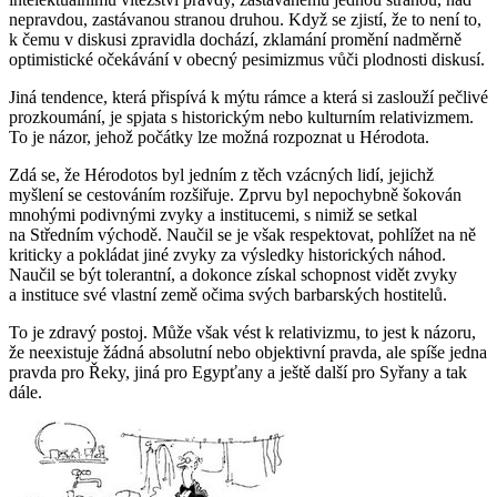
nepravdou, zastávanou stranou druhou. Když se zjistí, že to není to,
k čemu v diskusi zpravidla dochází, zklamání promění nadměrně
optimistické očekávání v obecný pesimizmus vůči plodnosti diskusí.
Jiná tendence, která přispívá k mýtu rámce a která si zaslouží pečlivé
prozkoumání, je spjata s historickým nebo kulturním relativizmem.
To je názor, jehož počátky lze možná rozpoznat u Hérodota.
Zdá se, že Hérodotos byl jedním z těch vzácných lidí, jejichž
myšlení se cestováním rozšiřuje. Zprvu byl nepochybně šokován
mnohými podivnými zvyky a institucemi, s nimiž se setkal
na Středním východě. Naučil se je však respektovat, pohlížet na ně
kriticky a pokládat jiné zvyky za výsledky historických náhod.
Naučil se být tolerantní, a dokonce získal schopnost vidět zvyky
a instituce své vlastní země očima svých barbarských hostitelů.
To je zdravý postoj. Může však vést k relativizmu, to jest k názoru,
že neexistuje žádná absolutní nebo objektivní pravda, ale spíše jedna
pravda pro Řeky, jiná pro Egypťany a ještě další pro Syřany a tak
dále.