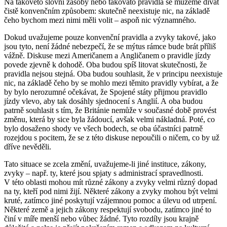
Na takovéto slovní zásoby nebo takováto pravidla se můžeme dívat
čistě konvenčním způsobem: skutečně neexistuje nic, na základě
čeho bychom mezi nimi měli volit – aspoň nic významného.
Dokud uvažujeme pouze konvenční pravidla a zvyky takové, jako
jsou tyto, není žádné nebezpečí, že se mýtus rámce bude brát příliš
vážně. Diskuse mezi Američanem a Angličanem o pravidle jízdy
povede zjevně k dohodě. Oba budou spíš litovat skutečnosti, že
pravidla nejsou stejná. Oba budou souhlasit, že v principu neexistuje
nic, na základě čeho by se mohlo mezi těmito pravidly vybírat, a že
by bylo nerozumné očekávat, že Spojené státy přijmou pravidlo
jízdy vlevo, aby tak dosáhly sjednocení s Anglií. A oba budou
patrně souhlasit s tím, že Británie nemůže v současné době provést
změnu, která by sice byla žádoucí, avšak velmi nákladná. Poté, co
bylo dosaženo shody ve všech bodech, se oba účastníci patrně
rozejdou s pocitem, že se z této diskuse nepoučili o ničem, co by už
dříve nevěděli.
Tato situace se zcela změní, uvažujeme-li jiné instituce, zákony,
zvyky – např. ty, které jsou spjaty s administrací spravedlnosti.
V této oblasti mohou mít různé zákony a zvyky velmi různý dopad
na ty, kteří pod nimi žijí. Některé zákony a zvyky mohou být velmi
kruté, zatímco jiné poskytují vzájemnou pomoc a úlevu od utrpení.
Některé země a jejich zákony respektují svobodu, zatímco jiné to
činí v míře menší nebo vůbec žádné. Tyto rozdíly jsou krajně