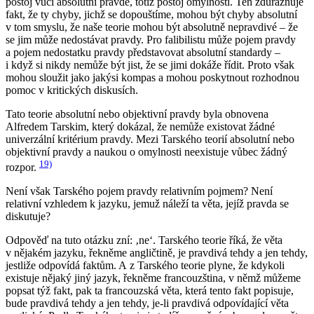
postoj vůči absolutní pravdě, totiž postoj omylnosti. Ten zdůrazňuje
fakt, že ty chyby, jichž se dopouštíme, mohou být chyby absolutní
v tom smyslu, že naše teorie mohou být absolutně nepravdivé – že
se jim může nedostávat pravdy. Pro falibilistu může pojem pravdy
a pojem nedostatku pravdy představovat absolutní standardy –
i když si nikdy nemůže být jist, že se jimi dokáže řídit. Proto však
mohou sloužit jako jakýsi kompas a mohou poskytnout rozhodnou
pomoc v kritických diskusích.
Tato teorie absolutní nebo objektivní pravdy byla obnovena
Alfredem Tarskim, který dokázal, že nemůže existovat žádné
univerzální kritérium pravdy. Mezi Tarského teorií absolutní nebo
objektivní pravdy a naukou o omylnosti neexistuje vůbec žádný
19)
rozpor.
Není však Tarského pojem pravdy relativním pojmem? Není
relativní vzhledem k jazyku, jemuž náleží ta věta, jejíž pravda se
diskutuje?
Odpověď na tuto otázku zní: ‚ne‘. Tarského teorie říká, že věta
v nějakém jazyku, řekněme angličtině, je pravdivá tehdy a jen tehdy,
jestliže odpovídá faktům. A z Tarského teorie plyne, že kdykoli
existuje nějaký jiný jazyk, řekněme francouzština, v němž můžeme
popsat týž fakt, pak ta francouzská věta, která tento fakt popisuje,
bude pravdivá tehdy a jen tehdy, je-li pravdivá odpovídající věta