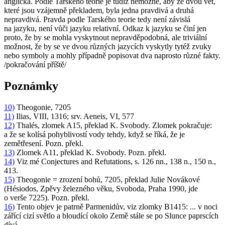
anglická. Podle Tarského teorie je tudíž nemožné, aby ze dvou vět,
které jsou vzájemně překladem, byla jedna pravdivá a druhá
nepravdivá. Pravda podle Tarského teorie tedy
není
závislá
na jazyku, není vůči jazyku relativní. Odkaz k jazyku se činí jen
proto, že by se mohla vyskytnout nepravděpodobná, ale triviální
možnost, že by se ve dvou různých jazycích vyskytly tytéž zvuky
nebo symboly a mohly případně popisovat dva naprosto různé fakty.
/pokračování příště/
Poznámky
10)
Theogonie, 7205
11)
Ilias, VIII, 1316; srv. Aeneis, VI, 577
12)
Thalés, zlomek A15, překlad K. Svobody. Zlomek pokračuje:
a že se kolísá pohyblivostí vody tehdy, když se říká, že je
zemětřesení. Pozn. překl.
13)
Zlomek
A11, překlad K. Svobody. Pozn. překl.
14)
Viz mé
Conjectures and Refutations
, s. 126 nn., 138 n., 150 n.,
413.
15)
Theogonie = zrození bohů, 7205, překlad Julie Novákové
(Hésiodos,
Zpěvy železného věku
, Svoboda, Praha 1990, jde
o verše 7225). Pozn. překl.
16)
Tento objev je patrně Parmenidův, viz zlomky B1415: ... v noci
zářící cizí světlo a bloudící okolo Země stále se po Slunce paprscích
dívá.