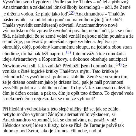
Vysvětlím svou hypotézu. Podle tradice Thalés – učitel a příbuzný
Anaximandra a zakladatel iónské školy kosmologů – učil, že Země
12)
je držena vodou, že pluje jako loď.
Anaximandros – Thalétův
následovník – se od tohoto poněkud naivního mýtu (jímž chtěl
Thalés vysvětlit zemětřesení) odvrátil. Anaximandrovo nové
východisko mělo vpravdě revoluční povahu, neboť učil, jak se nám
říká, následující:
že se země volně vznáší nejsouc ničím poutána a že
se udržuje, poněvadž je odevšad stejně vzdálena. Její tvar je
okrouhlý, oblý, podobný kamennému sloupu, na jedné z obou stran
13)
chodíme, druhá pak leží naproti
.
Tato odvážná idea umožnila
ideje Aristarchovy a Koperníkovy, a dokonce obsahuje anticipaci
14)
Newtonových sil. Jak vznikla? Předložil jsem i domněnku,
že
vznikla z čistě logické kritiky Thalétova mýtu. Tato kritika je
jednoduchá: vysvětlíme-li polohu a stabilitu Země ve vesmíru tím,
že je držena oceánem jako je držena loď, pak je naší povinností
vysvětlit polohu a stabilitu oceánu. To by však znamenalo nalézt to,
čím je držen oceán, a pak to, čím je opět toto drženo. To zjevně vede
k nekonečnému regresu. Jak se mu lze vyhnout?
Při hledání východiska z této slepé uličky, jíž se, jak se zdálo,
nebylo možno vyhnout žádným alternativním výkladem, si
Anaximandros vzpomněl, jak se domnívám, na pasáž, v níž
Hésiodos rozvíjí ideu z
Iliady
, kde se říká, že Tartar je právě tak
hluboko pod Zemí, jako je Úranos, čili nebe, nad ní.