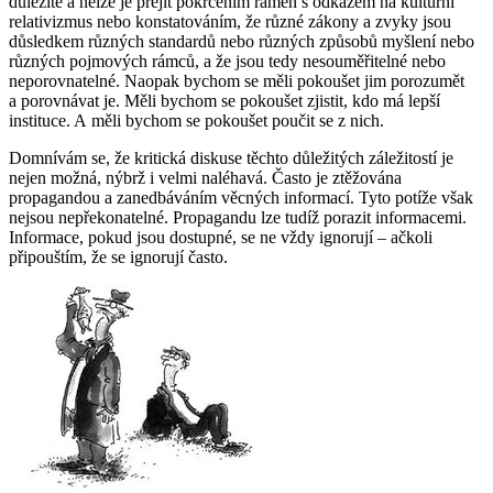
důležité a nelze je přejít pokrčením ramen s odkazem na kulturní
relativizmus nebo konstatováním, že různé zákony a zvyky jsou
důsledkem různých standardů nebo různých způsobů myšlení nebo
různých pojmových rámců, a že jsou tedy nesouměřitelné nebo
neporovnatelné. Naopak bychom se měli pokoušet jim porozumět
a porovnávat je. Měli bychom se pokoušet zjistit, kdo má lepší
instituce. A měli bychom se pokoušet poučit se z nich.
Domnívám se, že kritická diskuse těchto důležitých záležitostí je
nejen možná, nýbrž i velmi naléhavá. Často je ztěžována
propagandou a zanedbáváním věcných informací. Tyto potíže však
nejsou nepřekonatelné. Propagandu lze tudíž porazit informacemi.
Informace, pokud jsou dostupné, se ne vždy ignorují – ačkoli
připouštím, že se ignorují často.