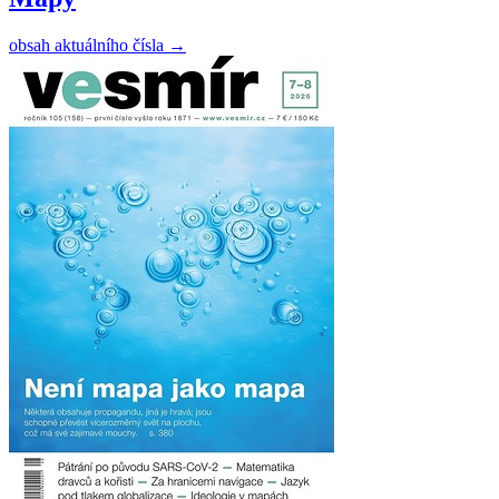
obsah aktuálního čísla
→