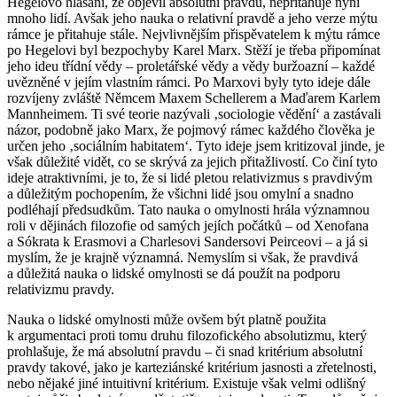
Hegelovo hlásání, že objevil absolutní pravdu, nepřitahuje nyní
mnoho lidí. Avšak jeho nauka o relativní pravdě a jeho verze mýtu
rámce je přitahuje stále. Nejvlivnějším přispěvatelem k mýtu rámce
po Hegelovi byl bezpochyby Karel Marx. Stěží je třeba připomínat
jeho ideu třídní vědy – proletářské vědy a vědy buržoazní – každé
uvězněné v jejím vlastním rámci. Po Marxovi byly tyto ideje dále
rozvíjeny zvláště Němcem Maxem Schellerem a Maďarem Karlem
Mannheimem. Ti své teorie nazývali ‚sociologie vědění‘ a zastávali
názor, podobně jako Marx, že pojmový rámec každého člověka je
určen jeho ‚sociálním habitatem‘. Tyto ideje jsem kritizoval jinde, je
však důležité vidět, co se skrývá za jejich přitažlivostí. Co činí tyto
ideje atraktivními, je to, že si lidé pletou relativizmus s pravdivým
a důležitým pochopením, že všichni lidé jsou omylní a snadno
podléhají předsudkům. Tato nauka o omylnosti hrála významnou
roli v dějinách filozofie od samých jejích počátků – od Xenofana
a Sókrata k Erasmovi a Charlesovi Sandersovi Peirceovi – a já si
myslím, že je krajně významná.
Nemyslím
si však, že pravdivá
a důležitá nauka o lidské omylnosti se dá použít na podporu
relativizmu pravdy.
Nauka o lidské omylnosti může ovšem být platně použita
k argumentaci proti tomu druhu filozofického absolutizmu, který
prohlašuje, že
má
absolutní pravdu – či snad
kritérium
absolutní
pravdy takové, jako je karteziánské kritérium jasnosti a zřetelnosti,
nebo nějaké jiné intuitivní kritérium. Existuje však velmi odlišný