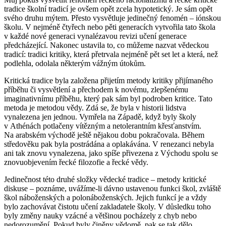
tradice školní tradicí je ovšem opět zcela hypotetický. Je sám opět
svého druhu mýtem. Přesto vysvětluje jedinečný fenomén – iónskou
školu. V nejméně čtyřech nebo pěti generacích vytvořila tato škola
v každé nové generaci vynalézavou revizi učení generace
předcházející. Nakonec ustavila to, co můžeme nazvat vědeckou
tradicí: tradici kritiky, která přetrvala nejméně pět set let a která, než
podlehla, odolala některým vážným útokům.
Kritická tradice byla založena přijetím metody kritiky přijímaného
příběhu či vysvětlení a přechodem k novému, zlepšenému
imaginativnímu příběhu, který pak sám byl podroben kritice. Tato
metoda je metodou vědy. Zdá se, že byla v historii lidstva
vynalezena jen jednou. Vymřela na Západě, když byly školy
v Athénách potlačeny vítězným a netolerantním křesťanstvím.
Na arabském východě ještě nějakou dobu pokračovala. Během
středověku pak byla postrádána a oplakávána. V renezanci nebyla
ani tak znovu vynalezena, jako spíše přivezena z Východu spolu se
znovuobjevením řecké filozofie a řecké vědy.
Jedinečnost této druhé složky vědecké tradice – metody kritické
diskuse – poznáme, uvážíme-li dávno ustavenou funkci škol, zvláště
škol náboženských a polonáboženských. Jejich funkcí je a vždy
bylo zachovávat čistotu učení zakladatele školy. V důsledku toho
byly změny nauky vzácné a většinou pocházely z chyb nebo
nedorozumění. Pokud byly činěny vědomě, pak se tak dělo