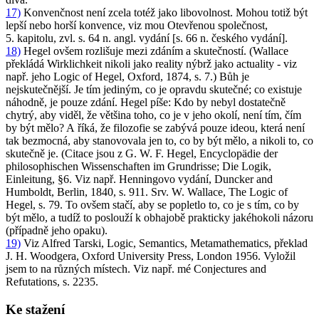
17)
Konvenčnost není zcela totéž jako libovolnost. Mohou totiž být
lepší nebo horší konvence, viz mou
Otevřenou společnost
,
5. kapitolu, zvl. s. 64 n. angl. vydání [s. 66 n. českého vydání].
18)
Hegel ovšem rozlišuje mezi zdáním a skutečností. (Wallace
překládá
Wirklichkeit
nikoli jako reality nýbrž jako actuality - viz
např. jeho
Logic of Hegel
, Oxford, 1874, s. 7.) Bůh je
nejskutečnější. Je tím jediným, co je opravdu skutečné; co existuje
náhodně, je pouze zdání. Hegel píše: Kdo by nebyl dostatečně
chytrý, aby viděl, že většina toho, co je v jeho okolí, není tím, čím
by být mělo? A říká, že filozofie se zabývá pouze ideou, která není
tak bezmocná, aby stanovovala jen to, co by být mělo, a nikoli to, co
skutečně je. (Citace jsou z G. W. F. Hegel,
Encyclopädie der
philosophischen Wissenschaften im Grundrisse; Die Logik,
Einleitung
, §6. Viz např. Henningovo vydání, Duncker and
Humboldt, Berlin, 1840, s. 911. Srv. W. Wallace, The Logic of
Hegel, s. 79. To ovšem stačí, aby se popletlo to, co je s tím, co by
být mělo, a tudíž to poslouží k obhajobě prakticky jakéhokoli názoru
(případně jeho opaku).
19)
Viz Alfred Tarski,
Logic, Semantics, Metamathematics
, překlad
J. H. Woodgera, Oxford University Press, London 1956. Vyložil
jsem to na různých místech. Viz např. mé
Conjectures and
Refutations
, s. 2235.
Ke stažení