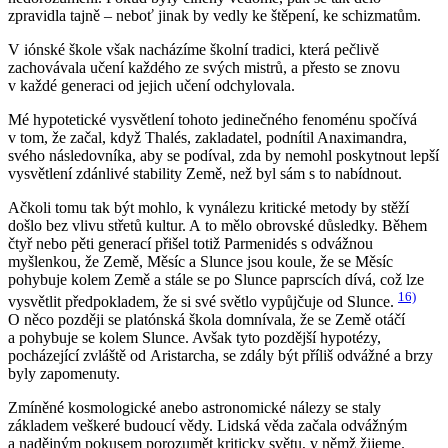
zpravidla tajně – neboť jinak by vedly ke štěpení, ke schizmatům.
V iónské škole však nacházíme školní tradici, která pečlivě
zachovávala učení každého ze svých mistrů, a přesto se znovu
v každé generaci od jejich učení odchylovala.
Mé hypotetické vysvětlení tohoto jedinečného fenoménu spočívá
v tom, že začal, když Thalés, zakladatel, podnítil Anaximandra,
svého následovníka, aby se podíval, zda by nemohl poskytnout lepší
vysvětlení zdánlivé stability Země, než byl sám s to nabídnout.
Ačkoli tomu tak být mohlo, k vynálezu kritické metody by stěží
došlo bez vlivu střetů kultur. A to mělo obrovské důsledky. Během
čtyř nebo pěti generací přišel totiž Parmenidés s odvážnou
myšlenkou, že Země, Měsíc a Slunce jsou koule, že se Měsíc
pohybuje kolem Země a
stále se po Slunce paprscích dívá
, což lze
16)
vysvětlit předpokladem, že si své světlo vypůjčuje od Slunce.
O něco později se platónská škola domnívala, že se Země otáčí
a pohybuje se kolem Slunce. Avšak tyto pozdější hypotézy,
pocházející zvláště od Aristarcha, se zdály být příliš odvážné a brzy
byly zapomenuty.
Zmíněné kosmologické anebo astronomické nálezy se staly
základem veškeré budoucí vědy. Lidská věda začala odvážným
a nadějným pokusem porozumět kriticky světu, v němž žijeme.