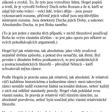
zákonů a zvyků. To, že tyto jsou vytvořeny lidmi, Hegel popírá
a tvrdí, že je vytvořil Světový Duch nebo Rozum a že ti, kteří se
zdají být toho tvůrci – velcí lidé, tvůrci dějin – jsou pouze
vykonavateli rozumu, přičemž jejich vášně jsou nejcitlivějším
nástrojem rozumu. Jsou detektory Ducha jejich Doby, a nakonec
Absolutního Ducha, to jest Boha samého.
(To je jen jeden z mnoha těch případů, v nichž filozofové používají
Boha ke svým vlastním účelům – to jest jako oporu pro některé ze
svých pokulhávajících argumentů.)
Hegel byl jak relativista, tak absolutista: jako vždy uvažoval
nejméně dvěma způsoby, a pokud dva nestačily, tak třemi. Byl
prvním v dlouhém řetězu postkantovců, to jest postkritických
a postracionalistických filozofů – převážně Němců – kteří
schvalovali mýtus rámce.
Podle Hegela je pravda sama jak relativní, tak absolutní. Je relativní
vůči každému historickému a kulturnímu rámci: mezi takovými
rámci nemůže tudíž existovat žádná racionální diskuse, neboť každý
z nich má odlišné standardy pravdy. Hegel však pokládal svou
vlastní nauku, že pravda je relativní vůči různým rámcům, za
absolutně pravdivou, neboť byla součástí jeho vlastní relativistické
filozofie.