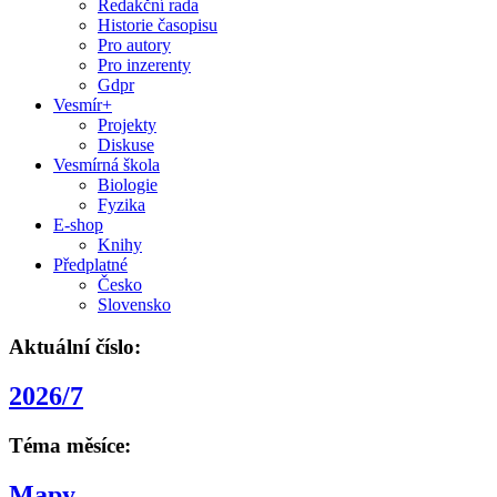
Redakční rada
Historie časopisu
Pro autory
Pro inzerenty
Gdpr
Vesmír+
Projekty
Diskuse
Vesmírná škola
Biologie
Fyzika
E-shop
Knihy
Předplatné
Česko
Slovensko
Aktuální číslo:
2026/7
Téma měsíce:
Mapy