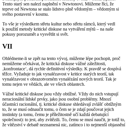
Tento starý sen nalezl naplnění v Newtonovi. Můžeme říci, že
teprve od Newtona se stalo lidstvo plně vědomým – vědomým si
svého postavení v kosmu.
To vše je výsledkem střetu kultur nebo střetu rámců, který vedl
k použití metody kritické diskuse na vytváření mýtů – na naše
pokusy porozumět a vysvětlit si svět.
VII
Ohlédneme-li se zpět na tento vývoj, můžeme lépe pochopit, proč
nemůžeme očekávat, že kritická diskuse vážné záležitosti,
‚konfrontace‘, dá rychle definitivní výsledky. K pravdě se dospívá
těžce. Vyžaduje to jak vynalézavost v kritice starých teorií, tak
vynalézavost v obrazotvorném vynalézání nových teorií. Tak je
tomu nejen ve vědách, ale ve všech oblastech.
Vážné kritické diskuse jsou vždy obtížné. Vždy do nich vstupují
neracionální lidské prvky, jako jsou osobní problémy. Mnozí
účastníci racionální, tj. kritické diskuse shledávají zvlášť obtížným
to, že se musí odnaučit tomu, o čem se je zdají poučovat jejich
instinkty (a tomu, čemu je příležitostně učí každá debatující
společnost): to jest, aby zvítězili. To, čemu se musí naučit, je totiž to,
že vítězství v debatě neznamená nic, zatímco i to nejmenší objasnění