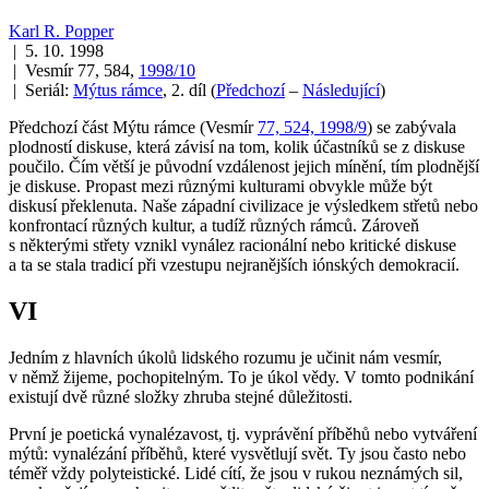
Karl R. Popper
| 5. 10. 1998
| Vesmír 77, 584,
1998/10
| Seriál:
Mýtus rámce
, 2. díl
(
Předchozí
–
Následující
)
Předchozí část
Mýtu rámce
(Vesmír
77, 524, 1998/9
) se zabývala
plodností diskuse, která závisí na tom, kolik účastníků se z diskuse
poučilo. Čím větší je původní vzdálenost jejich mínění, tím plodnější
je diskuse. Propast mezi různými kulturami obvykle může být
diskusí překlenuta. Naše západní civilizace je výsledkem střetů nebo
konfrontací různých kultur, a tudíž různých rámců. Zároveň
s některými střety vznikl vynález racionální nebo kritické diskuse
a ta se stala tradicí při vzestupu nejranějších iónských demokracií.
VI
Jedním z hlavních úkolů lidského rozumu je učinit nám vesmír,
v němž žijeme, pochopitelným. To je úkol vědy. V tomto podnikání
existují dvě různé složky zhruba stejné důležitosti.
První je poetická vynalézavost, tj. vyprávění příběhů nebo vytváření
mýtů: vynalézání příběhů, které vysvětlují svět. Ty jsou často nebo
téměř vždy polyteistické. Lidé cítí, že jsou v rukou
neznámých sil,