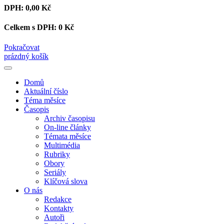
DPH:
0,00 Kč
Celkem s DPH:
0 Kč
Pokračovat
prázdný košík
Domů
Aktuální číslo
Téma měsíce
Časopis
Archiv časopisu
On-line články
Témata měsíce
Multimédia
Rubriky
Obory
Seriály
Klíčová slova
O nás
Redakce
Kontakty
Autoři