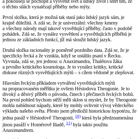
a pokoušejí se pochopit a vysvětlit svět a lidský život i smrt tím, že
o těchto silách vynalézají příběhy nebo mýty.
První složka, která je možná tak stará jako lidský jazyk sám, je
krajně důležitá. A zdá se, že je univerzální: všechny kmeny
a všechny národy mají takové vysvětlující příběhy, často v podobě
pohádek. Zdá se, že vynález vysvětlení a vysvětlujících příběhů je
jednou ze základních funkcí, jíž má sloužit lidský jazyk.
Druhá složka racionality je poměrně pozdního data. Zdá se, že je
specificky řecká a že vznikla, když se ustálilo psaní v Řecku.
Vyvstala, zdá se, jen jednou: u Anaximandra, Thalétova žáka
a prvního kritického kosmologa. Je to vynález kritiky, kritické
diskuse různých vysvětlujících mýtů – s cílem vědomě je zlepšovat.
Hlavním řeckým příkladem vytváření vysvětlujících mýtů
na propracovaném měřítku je ovšem Hésiodova
Theogonie
. Je to
divoký a děsivý příběh o původu, činech i přečinech řeckých bohů.
Na první pohled bychom stěží měli sklon si myslet, že by
Theogonie
mohla nabídnout nápady, které by mohly ovlivnit vývoj vědeckého
výkladu našeho světa. Přesto jsem předložil historickou hypotézu, že
10)
jedna pasáž v Hésiodově
Theogonii
,
která byla předznamenána
11)
jinou pasáží v Homérově Iliadě,
byla takto použita
Anaximandrem.