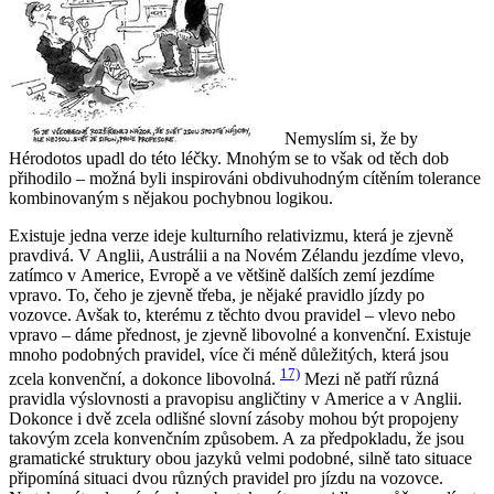
Nemyslím si, že by
Hérodotos upadl do této léčky. Mnohým se to však od těch dob
přihodilo – možná byli inspirováni obdivuhodným cítěním tolerance
kombinovaným s nějakou pochybnou logikou.
Existuje jedna verze ideje kulturního relativizmu, která je zjevně
pravdivá. V Anglii, Austrálii a na Novém Zélandu jezdíme vlevo,
zatímco v Americe, Evropě a ve většině dalších zemí jezdíme
vpravo. To, čeho je zjevně třeba, je
nějaké
pravidlo jízdy po
vozovce. Avšak to, kterému z těchto dvou pravidel – vlevo nebo
vpravo – dáme přednost, je zjevně libovolné a konvenční. Existuje
mnoho podobných pravidel, více či méně důležitých, která jsou
17)
zcela konvenční, a dokonce libovolná.
Mezi ně patří různá
pravidla výslovnosti a pravopisu angličtiny v Americe a v Anglii.
Dokonce i dvě zcela odlišné slovní zásoby mohou být propojeny
takovým zcela konvenčním způsobem. A za předpokladu, že jsou
gramatické struktury obou jazyků velmi podobné, silně tato situace
připomíná situaci dvou různých pravidel pro jízdu na vozovce.