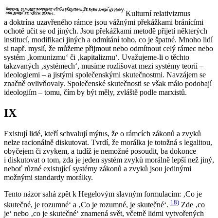
Kulturní relativizmus
a doktrína uzavřeného rámce jsou vážnými překážkami bránícími
ochotě učit se od jiných. Jsou překážkami metodě přijetí některých
institucí, modifikaci jiných a odmítání toho, co je špatné. Mnoho lidí
si např. myslí, že můžeme přijmout nebo odmítnout celý rámec nebo
systém ‚komunizmu‘ či ‚kapitalizmu‘. Uvažujeme-li o těchto
takzvaných ‚systémech‘, musíme rozlišovat mezi systémy teorií –
ideologiemi – a jistými společenskými skutečnostmi. Navzájem se
značně ovlivňovaly. Společenské skutečnosti se však málo podobají
ideologiím – tomu, čím by být měly, zvláště podle marxistů.
IX
Existují lidé, kteří schvalují mýtus, že o rámcích zákonů a zvyků
nelze racionálně diskutovat. Tvrdí, že morálka je totožná s legalitou,
obyčejem či zvykem, a tudíž je nemožné posoudit, ba dokonce
i diskutovat o tom, zda je jeden systém zvyků morálně lepší než jiný,
neboť různé existující systémy zákonů a zvyků jsou jedinými
možnými standardy morálky.
Tento názor sahá zpět k Hegelovým slavným formulacím: ‚Co je
18)
skutečné, je rozumné‘ a ‚Co je rozumné, je skutečné‘.
Zde ‚co
je‘ nebo ‚co je skutečné‘ znamená svět, včetně lidmi vytvořených