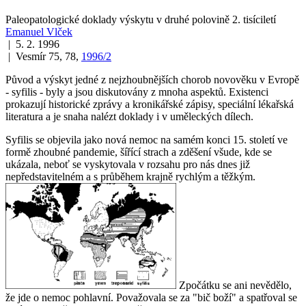
Paleopatologické doklady výskytu v druhé polovině 2. tisíciletí
Emanuel Vlček
| 5. 2. 1996
| Vesmír 75, 78,
1996/2
Původ a výskyt jedné z nejzhoubnějších chorob novověku v Evropě
- syfilis - byly a jsou diskutovány z mnoha aspektů. Existenci
prokazují historické zprávy a kronikářské zápisy, speciální lékařská
literatura a je snaha nalézt doklady i v uměleckých dílech.
Syfilis se objevila jako nová nemoc na samém konci 15. století ve
formě zhoubné pandemie, šířící strach a zděšení všude, kde se
ukázala, neboť se vyskytovala v rozsahu pro nás dnes již
nepředstavitelném a s průběhem krajně rychlým a těžkým.
Zpočátku se ani nevědělo,
že jde o nemoc pohlavní. Považovala se za "bič boží" a spatřoval se