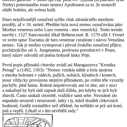
Nioby) potrestaného touto nemocí Apollonem za to, že nestavěl
oltáře bohům, ale svému králi.
Dnes nejužívanější označení syfilis však zdomácnělo mnohem
později, až v 18. století. Předtím byla nová nemoc označována jako
Morbus venereus
nebo
Lues venerea - mor venerický
. Tento termín
navrhl r. 1527 francouzský lékař Béthencourt. R. 1579 užil J. Fernel
ve svém spise
Tractatus de lues venereae curatione
i názvu
Venušina
nemoc
. Tak je možno vystopovat i původ českého označení
příjice
,
pocházejícího od A. Jungmanna, profesora porodnictví v Praze,
který název odvodil od jména bohyně lásky Prije.
První popis příznaků choroby uvádí asi Maragazzova "Kronika
Perugi" a (1492, 1503):
"Nemoc vznikla náhle a byla spojena
s mnoha bolestmi v zádech, pažích, nohách, kloubech i kostech,
jsouc vždycky provázena stejným příznakem, po celém těle vyrazily
puchýře, plné hnisu. Bolesti nepolevovaly ani ve dne, ani v noci
a nakažení by byli rádi zapsali duši ďáblu, jen kdyby se jich byli
zbavili. Často unikali chorobě, vraždíce sami sebe. Neznámé zlo
napadalo urozené i neurozené, laiky i ty, kdož dosáhli církevních
hodností, častěji rozmařilce než střídmé, ba neštítilo se prý ani koní,
psů a vepřů. Lékaři si s tím nevěděli rady."