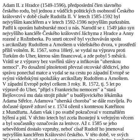
Adam II. z Hradce (1549-1596), předposlední člen slavného
českého rodu, byl jednou z vůdčích politických osobností Českého
království v době císaře Rudolfa II. V letech 1585-1592 byl
nejvyšším kancléřem a v letech 1592-1596 nejvyšším purkrabím.
Patřil k oporám habsburské moci u nás. Narodil se r. 1549 jako syn
nejvyššího kancléře Českého království Jáchyma z Hradce a Anny
rozené z Rožmberka. Po smrti otcově byl vychováván spolu
s arciknížaty Rudolfem a Arnoštem u vídeňského dvora, v prostředí
příliš volném. R. 1567, sotva 18letý, se vydal na výpravu proti
Turkům do Uher, kterou sám financoval, a zde pobyl 5 měsíců.
Vrátil se z výpravy bez vavřínů slávy a infikován "uherskou
nemocí". Po dosažení plnoletosti převzal otcovské dědictví, jeho
správu ponechal matce a vydal se na cestu po západní Evropě se
svými vídeňskými spolužáky arciknížaty Rudolfem a Arnoštem.
V západní Evropě pobyl celkem 3 roky. R. 1572, tj. 5 let po
výpravě do Uher, "přijel s Frankreichu nemocen" a "stará
Bejšovcová mu dala strojit pilule" u budějovického lékárníka
Adama Střelce. Adamova "uherská choroba" se dále rozvíjela. Po
dočasné úpravě zdraví se r. 1574 oženil s komtesou Kateřinou
z Mundfurtu. Adam však i po svatbě pokračoval v rozmařilém
hýření a pití. V těchto letech byl zcela lhostejný k veřejným věcem
a byl současníky označován za lenivce. Až r. 1585 se jeho
sebevědomí dostalo vzpruhy, neboť císař Rudolf ho jmenoval
nejvyšším kancléřem Království českého. V této době, ve svých