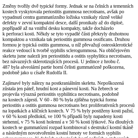
Změny tvořily dvě typické formy. Jednak se na čelních a temenních
kostech vyskytovala
periostitis gummosa necrotisans
, avšak po
vypadnutí centra gummatózního ložiska vznikaly různě veliké
defekty v zevní kompaktní desce, další pronikaly až do diploë,
popřípadě až na vnitřní desku kompakty, takže docházelo
k perforaci kosti. Někdy se tyto vypadlé části překryly druhotnou
kompaktou a vznikala tak
periostitis gummosa ossificans
. Druhou
formou je typická
ostitis gummosa
, u níž převažují osteosklerotické
reakce vedoucí k tvorbě
syphilis sclerogummosa
. Na obličejovém
skeletu jsme nalezli jen periostitidu a
ostitis syphylitica necrotisans
,
bez návazných sklerotizujících procesů. U jedince z hrobu č.
487 byla alveolární partie horní čelisti gummatózně poškozena,
podobně jako u císaře Rudolfa II.
Zajímavé byly nálezy na postkraniálním skeletu. Nepoškozená
zůstala jen páteř, hrudní kost a pánevní kosti. Na žebrech se
projevila výrazná
periostitis syphilitica necrotisans
, podobně
na kostech záprstí. V 60 - 80 % byla zjištěna typická forma
periostitis
a
ostitis gummosa necrotisans
bez proliferativních procesů
na lopatkách a klíčních kostech. V 75 % byly postiženy kosti pažní,
v 60 % kosti předloktí, ve 100 % případů byly napadeny kosti
stehenní, v 75 % kosti holenní a v 50 % kosti lýtkové. Na dlouhých
kostech se gummatózní rozpad kombinoval s destrukcí kostní tkáně
a následným novotvořením kostní hmoty ve formách
syphilis