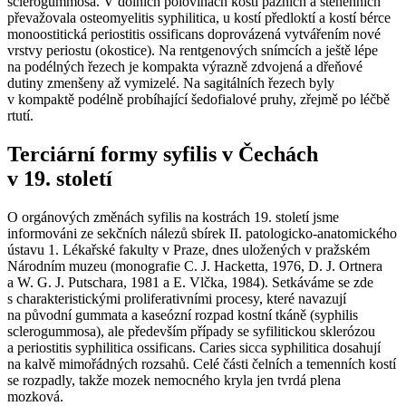
sclerogummosa
. V dolních polovinách kostí pažních a stehenních
převažovala
osteomyelitis syphilitica
, u kostí předloktí a kostí bérce
monoostitická
periostitis ossificans
doprovázená vytvářením nové
vrstvy periostu (okostice). Na rentgenových snímcích a ještě lépe
na podélných řezech je kompakta výrazně zdvojená a dřeňové
dutiny zmenšeny až vymizelé. Na sagitálních řezech byly
v kompaktě podélně probíhající šedofialové pruhy, zřejmě po léčbě
rtutí.
Terciární formy syfilis v Čechách
v 19. století
O orgánových změnách syfilis na kostrách 19. století jsme
informováni ze sekčních nálezů sbírek II. patologicko-anatomického
ústavu 1. Lékařské fakulty v Praze, dnes uložených v pražském
Národním muzeu (monografie C. J. Hacketta, 1976, D. J. Ortnera
a W. G. J. Putschara, 1981 a E. Vlčka, 1984). Setkáváme se zde
s charakteristickými proliferativními procesy, které navazují
na původní gummata a kaseózní rozpad kostní tkáně (
syphilis
sclerogummosa
), ale především případy se syfilitickou sklerózou
a
periostitis syphilitica ossificans
.
Caries sicca syphilitica
dosahují
na kalvě mimořádných rozsahů. Celé části čelních a temenních kostí
se rozpadly, takže mozek nemocného kryla jen tvrdá plena
mozková.