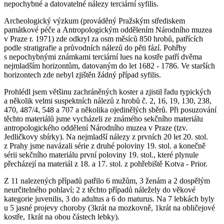
nepochybné a datovatelné nálezy terciární syfilis.
Archeologický výzkum (prováděný Pražským střediskem
památkové péče a Antropologickým oddělením Národního muzea
v Praze r. 1971) zde odkryl za osm měsíců 850 hrobů, patřících
podle stratigrafie a průvodních nálezů do pěti fází. Pohřby
s nepochybnými známkami terciární
lues
na kostře patří dvěma
nejmladším horizontům, datovaným do let 1682 - 1786. Ve starších
horizontech zde nebyl zjištěn žádný případ syfilis.
Prohlédl jsem většinu zachráněných koster a zjistil řadu typických
a několik velmi suspektních nálezů z hrobů č. 2, 16, 19, 130, 238,
470, 487/4, 548 a 707 a několika ojedinělých sběrů. Při posuzování
těchto materiálů jsme vycházeli ze známého sekčního materiálu
antropologického oddělení Národního muzea v Praze (tzv.
Jedličkovy sbírky). Na nejmladší nálezy z prvních 20 let 20. stol.
z Prahy jsme navázali série z druhé poloviny 19. stol. a konečně
sérii sekčního materiálu první poloviny 19. stol., které plynule
přecházejí na materiál z 18. a 17. stol. z pohřebiště Kotva - Prior.
Z 11 nalezených případů patřilo 6 mužům, 3 ženám a 2 dospělým
neurčitelného pohlaví; 2 z těchto případů náležely do věkové
kategorie
juvenilis
, 3 do
adultus
a 6 do
maturus
. Na 7 lebkách byly
u 5 jasné projevy choroby (3krát na mozkovně, 1krát na obličejové
kostře, 1krát na obou částech lebky).