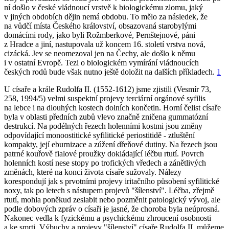
ní došlo v české vládnoucí vrstvě k biologickému zlomu, jaký
v jiných obdobích dějin nemá obdobu. To mělo za následek, že
na vůdčí místa Českého království, obsazovaná starobylými
domácími rody, jako byli Rožmberkové, Pernštejnové, páni
z Hradce a jiní, nastupovala už koncem 16. století vrstva nová,
cizácká. Jev se neomezoval jen na Čechy, ale došlo k němu
i v ostatní Evropě. Tezi o biologickém vymírání vládnoucích
českých rodů bude však nutno ještě doložit na dalších příkladech.
1
U císaře a krále Rudolfa II. (1552-1612) jsme zjistili (Vesmír
73
,
258, 1994/5) velmi suspektní projevy terciární orgánové syfilis
na lebce i na dlouhých kostech dolních končetin. Horní čelist císaře
byla v oblasti předních zubů vlevo značně zničena gummatózní
destrukcí. Na podélných řezech holenními kostmi jsou změny
odpovídající monoostitické syfilitické periostitidě - ztluštění
kompakty, její eburnizace a zúžení dřeňové dutiny. Na řezech jsou
patrné kouřově fialové proužky dokládající léčbu rtutí. Povrch
holenních kostí nese stopy po trofických vředech a zánětlivých
změnách, které na konci života císaře sužovaly. Nálezy
korespondují jak s prvotními projevy iritačního působení syfilitické
noxy, tak po letech s nástupem projevů "šílenství". Léčba, zřejmě
rtutí, mohla poněkud zeslabit nebo pozměnit patologický vývoj, ale
podle dobových zpráv o císaři je jasné, že choroba byla neúprosná.
Nakonec vedla k fyzickému a psychickému zhroucení osobnosti
a ke smrti. Výbuchy a projevy "šílenství" císaře Rudolfa II. můžeme