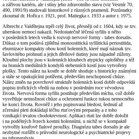
a zářivou kariéru, ale i stíny jeho zdravotního stavu (viz Vesmír
70
,
490, 1991/9) studovali historikové z různých pramenů. Pozůstatky
zkoumal dr. Hořica r. 1921, prof. Matiegka r. 1933 a autor r. 1975.
Albrecht z Valdštejna trpěl celý život, přesněji od r. 1604, kdy se tzv.
uherskou nemocí nakazil. Nedostatečně léčená syfilis u něho
v posledních letech vedla k rozvoji nervové formy -
tabes dorsalis
.
Důkaz o tom podává zjištěná monoostitická syfilitická periostitida,
eburnizace kompakty obou kostí holenních, které mají náznak tzv.
šavlovitého prohnutí a jejich dřeňové dutiny jsou nápadně zúženy.
Kloubní plochy jsou v kolenních kloubech atypicky oploštěny a též
na hranách mediálních kondylů stehenních kostí jsou vytvořeny
plošky. Tento nález na kostře se dobře shoduje s historicky známými
a stále se opakujícími potížemi, především neschopností chůze.
Nález změn na povrchové struktuře holenních kostí dobře odpovídá
popisu trofických vředů na nohou v posledním roce vévodova
života. Nervová forma syfilis postihuje především míchu, což dobře
vysvětluje nemožnost chůze a ochromení funkce rukou nemocného
ke konci života. Rovněž i jeho popisovaná bledost, šednutí až
zčernání pleti dokládají léčbu rtuťovými preparáty a z toho
vznikající trvalou chodokrevnost. Aplikaci rtuti lze dobře doložit
i na podélných řezech kostmi holenními, u nichž se v kompaktě
vytvořily kouřově fialové proužky. Diagnózu
tabes dorsalis
je ale
nezbytné rozšířit o průvodní neurologické a psychiatrické projevy
na
taboparalysis
.