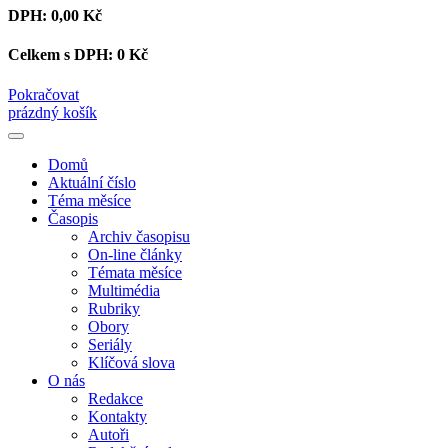
DPH:
0,00 Kč
Celkem s DPH:
0 Kč
Pokračovat
prázdný košík
Domů
Aktuální číslo
Téma měsíce
Časopis
Archiv časopisu
On-line články
Témata měsíce
Multimédia
Rubriky
Obory
Seriály
Klíčová slova
O nás
Redakce
Kontakty
Autoři