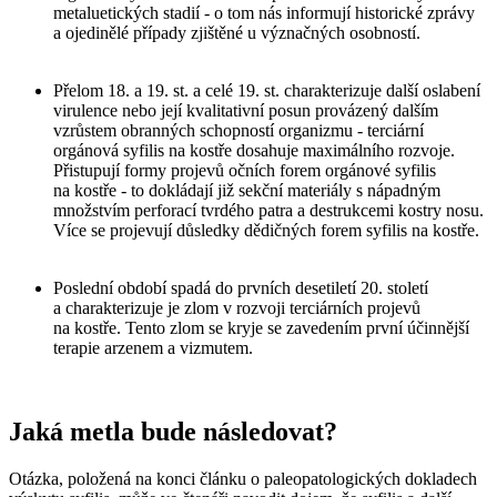
metaluetických stadií - o tom nás informují historické zprávy
a ojedinělé případy zjištěné u význačných osobností.
Přelom 18. a 19. st. a celé 19. st. charakterizuje další oslabení
virulence nebo její kvalitativní posun provázený dalším
vzrůstem obranných schopností organizmu - terciární
orgánová syfilis na kostře dosahuje maximálního rozvoje.
Přistupují formy projevů očních forem orgánové syfilis
na kostře - to dokládají již sekční materiály s nápadným
množstvím perforací tvrdého patra a destrukcemi kostry nosu.
Více se projevují důsledky dědičných forem syfilis na kostře.
Poslední období spadá do prvních desetiletí 20. století
a charakterizuje je zlom v rozvoji terciárních projevů
na kostře. Tento zlom se kryje se zavedením první účinnější
terapie arzenem a vizmutem.
Jaká metla bude následovat?
Otázka, položená na konci článku o paleopatologických dokladech