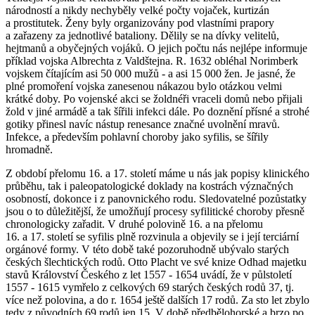
národností a nikdy nechyběly velké počty vojaček, kurtizán
a prostitutek. Ženy byly organizovány pod vlastními prapory
a zařazeny za jednotlivé bataliony. Dělily se na dívky velitelů,
hejtmanů a obyčejných vojáků. O jejich počtu nás nejlépe informuje
příklad vojska Albrechta z Valdštejna. R. 1632 obléhal Norimberk
vojskem čítajícím asi 50 000 mužů - a asi 15 000 žen. Je jasné, že
plné promoření vojska zanesenou nákazou bylo otázkou velmi
krátké doby. Po vojenské akci se žoldnéři vraceli domů nebo přijali
žold v jiné armádě a tak šířili infekci dále. Po doznění přísné a strohé
gotiky přinesl navíc nástup renesance značné uvolnění mravů.
Infekce, a především pohlavní choroby jako syfilis, se šířily
hromadně.
Z období přelomu 16. a 17. století máme u nás jak popisy klinického
průběhu, tak i paleopatologické doklady na kostrách význačných
osobností, dokonce i z panovnického rodu. Sledovatelné pozůstatky
jsou o to důležitější, že umožňují procesy syfilitické choroby přesně
chronologicky zařadit. V druhé polovině 16. a na přelomu
16. a 17. století se syfilis plně rozvinula a objevily se i její terciární
orgánové formy. V této době také pozoruhodně ubývalo starých
českých šlechtických rodů. Otto Placht ve své knize
Odhad majetku
stavů Království Českého z let 1557 - 1654
uvádí, že v půlstoletí
1557 - 1615 vymřelo z celkových 69 starých českých rodů 37, tj.
více než polovina, a do r. 1654 ještě dalších 17 rodů. Za sto let zbylo
tedy z původních 69 rodů jen 15. V době předbělohorské a brzo po