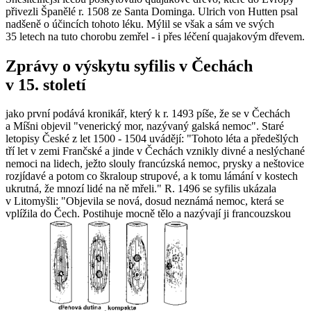
přivezli Španělé r. 1508 ze Santa Dominga. Ulrich von Hutten psal
nadšeně o účincích tohoto léku. Mýlil se však a sám ve svých
35 letech na tuto chorobu zemřel - i přes léčení quajakovým dřevem.
Zprávy o výskytu syfilis v Čechách
v 15. století
jako první podává kronikář, který k r. 1493 píše, že se v Čechách
a Míšni objevil "
venerický mor, nazývaný galská nemoc
". Staré
letopisy České z let 1500 - 1504 uvádějí: "
Tohoto léta a předešlých
tří let v zemi Frančské a jinde v Čechách vznikly divné a neslýchané
nemoci na lidech, ježto slouly francúzská nemoc, prysky a neštovice
rozjídavé a potom co škraloup strupové, a k tomu lámání v kostech
ukrutná, že mnozí lidé na ně mřeli
." R. 1496 se syfilis ukázala
v Litomyšli: "
Objevila se nová, dosud neznámá nemoc, která se
vplížila do Čech. Postihuje mocně tělo a nazývají ji francouzskou