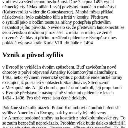
v ní trest za všeobecnou bezbožnost. Dne 7. srpna 1495 vydal
německý císař Maxmilián I. svůj pověstný mandát o rouhačství
(Kaiserverdikt wider die Gotteslasterer). Mnohá města příklad
následovala; bylo zakázáno klíti a hráti v kostky. Představu
o syfilidě jako o božím trestu za hříchy podepřela především
neznalost jejího původu. Nevědělo se, že především landsknechti se
svou ženskou družinou ji roznášeli z místa na místo, ze země
do země. Za hlavní příčinu rozšíření epidemie v Evropě se dnes
pokládá výprava krále Karla VIII. do Itálie r. 1494.
Vznik a původ syfilis
v Evropě je vykládán dvojím způsobem. Buď zavlečením nové
choroby z právě objevené Ameriky Kolumbovými námořníky r.
1493, nebo vývinem venerické syfilis z podobné endemické formy
existující již po staletí v oblastech Skandinávie, Středozemí
a Mezopotámie. Ať již choroba pochází odkudkoli, její propuknutí
v Evropě představuje nástup silně virulentní epidemie v letech
1494 - 1496. Pro obě verze jsou četné doklady.
Položme si několik otázek. Pokud Kolumbovi námořníci přenesli
syfilis z Ameriky do Evropy, pak by musely být objeveny
i v Americe podobné změny na kostrách z předkolumbovské éry. To
se zatím bezpečně neprokázalo. Problém však bude daleko složitější.