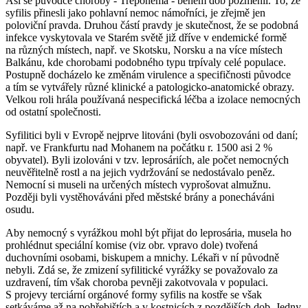
Asi se původce choroby -
Treponema
- během dob pozměnil. To, že
syfilis přinesli jako pohlavní nemoc námořníci, je zřejmě jen
poloviční pravda. Druhou částí pravdy je skutečnost, že se podobná
infekce vyskytovala ve Starém světě již dříve v endemické formě
na různých místech, např. ve Skotsku, Norsku a na více místech
Balkánu, kde chorobami podobného typu trpívaly celé populace.
Postupně docházelo ke změnám virulence a specifičnosti původce
a tím se vytvářely různé klinické a patologicko-anatomické obrazy.
Velkou roli hrála používaná nespecifická léčba a izolace nemocných
od ostatní společnosti.
Syfilitici byli v Evropě nejprve litováni (byli osvobozováni od daní;
např. ve Frankfurtu nad Mohanem na počátku r. 1500 asi 2 %
obyvatel). Byli izolováni v tzv. leprosáriích, ale počet nemocných
neuvěřitelně rostl a na jejich vydržování se nedostávalo peněz.
Nemocní si museli na určených místech vyprošovat almužnu.
Později byli vystěhováváni před městské brány a ponecháváni
osudu.
Aby nemocný s vyrážkou mohl být přijat do leprosária, musela ho
prohlédnut speciální komise (viz obr. vpravo dole) tvořená
duchovními osobami, biskupem a mnichy. Lékaři v ní původně
nebyli. Zdá se, že zmizení syfilitické vyrážky se považovalo za
uzdravení, tím však choroba pevněji zakotvovala v populaci.
S projevy terciární orgánové formy syfilis na kostře se však
setkáváme až na pohřebištích a v kostnicích z pozdějších dob. Jedny