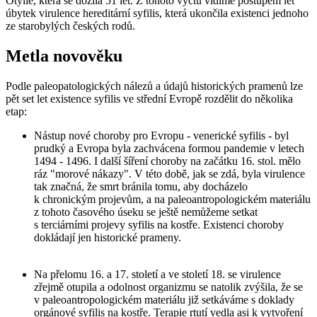
Otýlie, která se dožila 51 let. Z tohoto výčtu vidíme postupem let
úbytek virulence hereditární syfilis, která ukončila existenci jednoho
ze starobylých českých rodů.
Metla novověku
Podle paleopatologických nálezů a údajů historických pramenů lze
pět set let existence syfilis ve střední Evropě rozdělit do několika
etap:
Nástup nové choroby pro Evropu - venerické syfilis - byl
prudký a Evropa byla zachvácena formou pandemie v letech
1494 - 1496. I další šíření choroby na začátku 16. stol. mělo
ráz "morové nákazy". V této době, jak se zdá, byla virulence
tak značná, že smrt bránila tomu, aby docházelo
k chronickým projevům, a na paleoantropologickém materiálu
z tohoto časového úseku se ještě nemůžeme setkat
s terciárními projevy syfilis na kostře. Existenci choroby
dokládají jen historické prameny.
Na přelomu 16. a 17. století a ve století 18. se virulence
zřejmě otupila a odolnost organizmu se natolik zvýšila, že se
v paleoantropologickém materiálu již setkáváme s doklady
orgánové syfilis na kostře. Terapie rtutí vedla asi k vytvoření