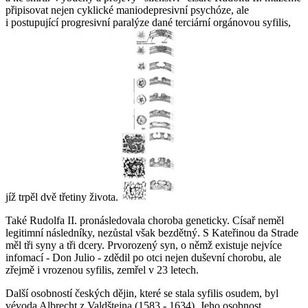
připisovat nejen cyklické maniodepresivní psychóze, ale
i postupující progresivní paralýze dané terciární orgánovou syfilis,
jíž trpěl dvě třetiny života.
Také Rudolfa II. pronásledovala choroba geneticky. Císař neměl
legitimní následníky, nezůstal však bezdětný. S Kateřinou da Strade
měl tři syny a tři dcery. Prvorozený syn, o němž existuje nejvíce
infomací - Don Julio - zdědil po otci nejen duševní chorobu, ale
zřejmě i vrozenou syfilis, zemřel v 23 letech.
Další osobností českých dějin, které se stala syfilis osudem, byl
vévoda Albrecht z Valdštejna (1583 - 1634). Jeho osobnost