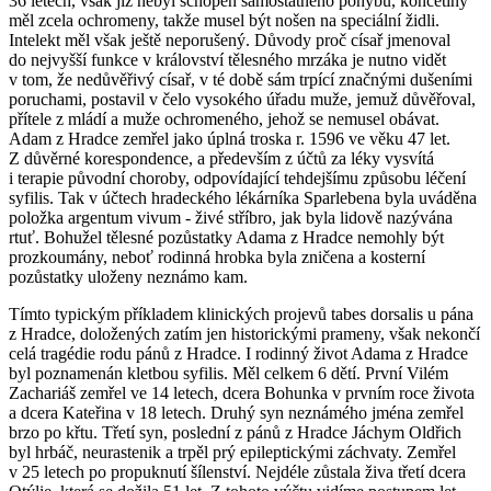
36 letech, však již nebyl schopen samostatného pohybu, končetiny
měl zcela ochromeny, takže musel být nošen na speciální židli.
Intelekt měl však ještě neporušený. Důvody proč císař jmenoval
do nejvyšší funkce v království tělesného mrzáka je nutno vidět
v tom, že nedůvěřivý císař, v té době sám trpící značnými dušeními
poruchami, postavil v čelo vysokého úřadu muže, jemuž důvěřoval,
přítele z mládí a muže ochromeného, jehož se nemusel obávat.
Adam z Hradce zemřel jako úplná troska r. 1596 ve věku 47 let.
Z důvěrné korespondence, a především z účtů za léky vysvítá
i terapie původní choroby, odpovídající tehdejšímu způsobu léčení
syfilis. Tak v účtech hradeckého lékárníka Sparlebena byla uváděna
položka
argentum vivum
- živé stříbro, jak byla lidově nazývána
rtuť. Bohužel tělesné pozůstatky Adama z Hradce nemohly být
prozkoumány, neboť rodinná hrobka byla zničena a kosterní
pozůstatky uloženy neznámo kam.
Tímto typickým příkladem klinických projevů
tabes dorsalis
u pána
z Hradce, doložených zatím jen historickými prameny, však nekončí
celá tragédie rodu pánů z Hradce. I rodinný život Adama z Hradce
byl poznamenán kletbou syfilis. Měl celkem 6 dětí. První Vilém
Zachariáš zemřel ve 14 letech, dcera Bohunka v prvním roce života
a dcera Kateřina v 18 letech. Druhý syn neznámého jména zemřel
brzo po křtu. Třetí syn, poslední z pánů z Hradce Jáchym Oldřich
byl hrbáč, neurastenik a trpěl prý epileptickými záchvaty. Zemřel
v 25 letech po propuknutí šílenství. Nejdéle zůstala živa třetí dcera