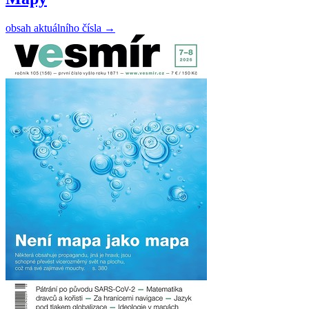
obsah aktuálního čísla
→