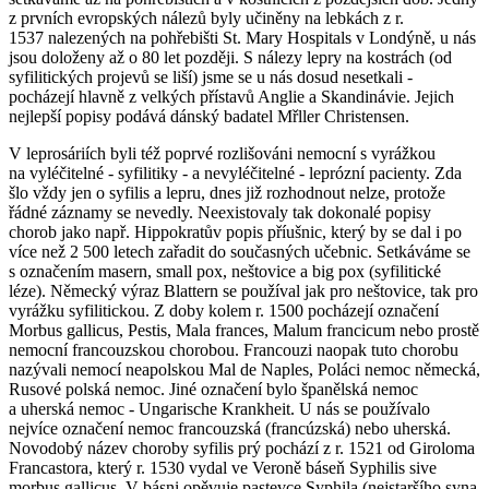
z prvních evropských nálezů byly učiněny na lebkách z r.
1537 nalezených na pohřebišti St. Mary Hospitals v Londýně, u nás
jsou doloženy až o 80 let později. S nálezy lepry na kostrách (od
syfilitických projevů se liší) jsme se u nás dosud nesetkali -
pocházejí hlavně z velkých přístavů Anglie a Skandinávie. Jejich
nejlepší popisy podává dánský badatel Mřller Christensen.
V leprosáriích byli též poprvé rozlišováni nemocní s vyrážkou
na vyléčitelné - syfilitiky - a nevyléčitelné - leprózní pacienty. Zda
šlo vždy jen o syfilis a lepru, dnes již rozhodnout nelze, protože
řádné záznamy se nevedly. Neexistovaly tak dokonalé popisy
chorob jako např. Hippokratův popis příušnic, který by se dal i po
více než 2 500 letech zařadit do současných učebnic. Setkáváme se
s označením
masern
,
small pox
,
neštovice
a
big pox
(syfilitické
léze). Německý výraz
Blattern
se používal jak pro neštovice, tak pro
vyrážku syfilitickou. Z doby kolem r. 1500 pocházejí označení
Morbus gallicus
,
Pestis
,
Mala frances
,
Malum francicum
nebo prostě
nemocní francouzskou chorobou. Francouzi naopak tuto chorobu
nazývali nemocí neapolskou
Mal de Naples
, Poláci
nemoc německá
,
Rusové
polská nemoc
. Jiné označení bylo
španělská nemoc
a
uherská nemoc
-
Ungarische Krankheit
. U nás se používalo
nejvíce označení nemoc francouzská (francúzská) nebo uherská.
Novodobý název choroby syfilis prý pochází z r. 1521 od Giroloma
Francastora, který r. 1530 vydal ve Veroně báseň
Syphilis sive
morbus gallicus
. V básni opěvuje pastevce Syphila (nejstaršího syna