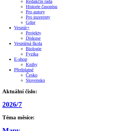
Redakční rada
Historie časopisu
Pro autory
Pro inzerenty
Gdpr
Vesmír+
Projekty
Diskuse
Vesmírná škola
Biologie
Fyzika
E-shop
Knihy
Předplatné
Česko
Slovensko
Aktuální číslo:
2026/7
Téma měsíce:
Mapy