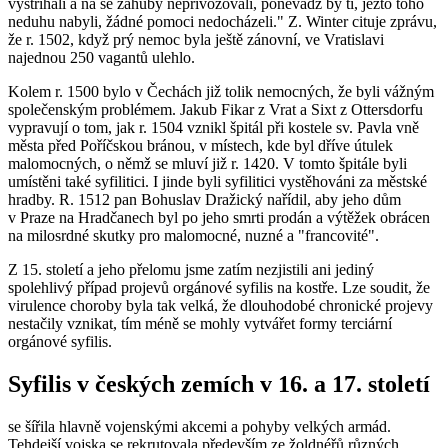
vystříhali a na se záhuby nepřivozovali, poněvadž by ti, ježto toho
neduhu nabyli, žádné pomoci nedocházeli.
" Z. Winter cituje zprávu,
že r. 1502, když prý nemoc byla ještě zánovní, ve Vratislavi
najednou 250 vagantů ulehlo.
Kolem r. 1500 bylo v Čechách již tolik nemocných, že byli vážným
společenským problémem. Jakub Fikar z Vrat a Sixt z Ottersdorfu
vypravují o tom, jak r. 1504 vznikl špitál při kostele sv. Pavla vně
města před Poříčskou bránou, v místech, kde byl dříve útulek
malomocných, o němž se mluví již r. 1420. V tomto špitále byli
umístěni také syfilitici. I jinde byli syfilitici vystěhováni za městské
hradby. R. 1512 pan Bohuslav Dražický nařídil, aby jeho dům
v Praze na Hradčanech byl po jeho smrti prodán a výtěžek obrácen
na milosrdné skutky pro malomocné, nuzné a "francovité".
Z 15. století a jeho přelomu jsme zatím nezjistili ani jediný
spolehlivý případ projevů orgánové syfilis na kostře. Lze soudit, že
virulence choroby byla tak velká, že dlouhodobé chronické projevy
nestačily vznikat, tím méně se mohly vytvářet formy terciární
orgánové syfilis.
Syfilis v českých zemích v 16. a 17. století
se šířila hlavně vojenskými akcemi a pohyby velkých armád.
Tehdejší vojska se rekrutovala především ze žoldnéřů různých