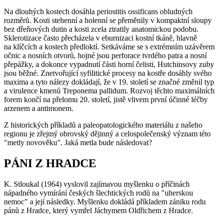
Na dlouhých kostech dosáhla
periostitis ossificans
obludných
rozměrů. Kosti stehenní a holenní se přeměnily v kompaktní sloupy
bez dřeňových dutin a kosti zcela ztratily anatomickou podobu.
Sklerotizace často přecházela v eburnizaci kostní tkáně, hlavně
na klíčcích a kostech předloktí. Setkáváme se s extrémním uzávěrem
očnic a nosních otvorů, hojné jsou perforace tvrdého patra a nosní
přepážky, a dokonce vypadnutí části horní čelisti, Hutchinsovy zuby
jsou běžné. Znetvořující syfilitické procesy na kostře dosáhly svého
maxima a tyto nálezy dokládají, že v 19. století se značné změnil typ
a virulence kmenů
Treponema pallidum
. Rozvoj těchto maximálních
forem končí na přelomu 20. století, jistě vlivem první účinné léčby
arzenem a antimonem.
Z historických příkladů a paleopatologického materiálu z našeho
regionu je zřejmý obrovský dějinný a celospolečenský význam této
"metly novověku". Jaká metla bude následovat?
PÁNI Z HRADCE
K. Stloukal (1964) vyslovil zajímavou myšlenku o příčinách
nápadného vymírání českých šlechtických rodů na "uherskou
nemoc" a její následky. Myšlenku dokládá příkladem zániku rodu
pánů z Hradce, který vymřel Jáchymem Oldřichem z Hradce.