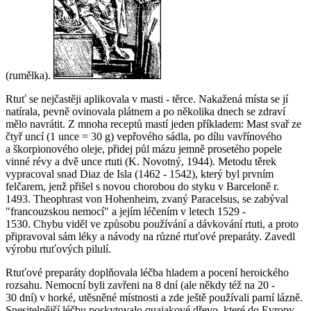
(rumělka).
Rtuť se nejčastěji aplikovala v masti - těrce. Nakažená místa se jí
natírala, pevně ovinovala plátnem a po několika dnech se zdraví
mělo navrátit. Z mnoha receptů mastí jeden příkladem:
Mast svař ze
čtyř uncí (1 unce = 30 g) vepřového sádla, po dílu vavřínového
a škorpionového oleje, přidej půl mázu jemně prosetého popele
vinné révy a dvě unce rtuti
(K. Novotný, 1944). Metodu těrek
vypracoval snad Diaz de Isla (1462 - 1542), který byl prvním
felčarem, jenž přišel s novou chorobou do styku v Barceloně r.
1493. Theophrast von Hohenheim, zvaný Paracelsus, se zabýval
"francouzskou nemocí" a jejím léčením v letech 1529 -
1530. Chybu viděl ve způsobu používání a dávkování rtuti, a proto
připravoval sám léky a návody na různé rtuťové preparáty. Zavedl
výrobu rtuťových pilulí.
Rtuťové preparáty doplňovala léčba hladem a pocení heroického
rozsahu. Nemocní byli zavřeni na 8 dní (ale někdy též na 20 -
30 dní) v horké, utěsněné místnosti a zde ještě používali parní lázně.
Snesitelnější léčbu poskytovalo quajakové dřevo, které do Evropy