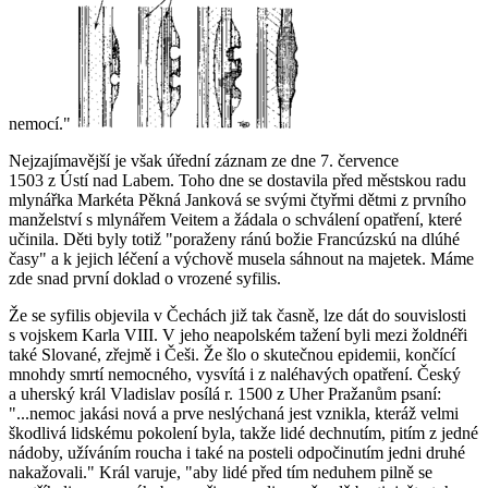
nemocí."
Nejzajímavější je však úřední záznam ze dne 7. července
1503 z Ústí nad Labem. Toho dne se dostavila před městskou radu
mlynářka Markéta Pěkná Janková se svými čtyřmi dětmi z prvního
manželství s mlynářem Veitem a žádala o schválení opatření, které
učinila. Děti byly totiž "
poraženy ránú božie Francúzskú na dlúhé
časy
" a k jejich léčení a výchově musela sáhnout na majetek. Máme
zde snad první doklad o vrozené syfilis.
Že se syfilis objevila v Čechách již tak časně, lze dát do souvislosti
s vojskem Karla VIII. V jeho neapolském tažení byli mezi žoldnéři
také Slované, zřejmě i Češi. Že šlo o skutečnou epidemii, končící
mnohdy smrtí nemocného, vysvítá i z naléhavých opatření. Český
a uherský král Vladislav posílá r. 1500 z Uher Pražanům psaní:
"
...nemoc jakási nová a prve neslýchaná jest vznikla, kteráž velmi
škodlivá lidskému pokolení byla, takže lidé dechnutím, pitím z jedné
nádoby, užíváním roucha i také na posteli odpočinutím jedni druhé
nakažovali.
" Král varuje, "
aby lidé před tím neduhem pilně se