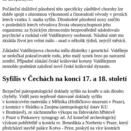
Počáteční dráždivé působení této specificky zánětlivé choroby lze
dobře spojit s ohromnou výkonností a činorodostí vévody v prvních
letech vzniku 3. stadia syfilis. Dlouholeté působení noxy zničilo
v posledních letech vévodova života obranyschopnost jeho
organizmu; za fyzickým zhroucením bezprostředně následovalo
psychické a rozklad celé Valdštejnovy osobnosti. Násilná smrt mu
zkrátila život jen velmi málo - snad o několik týdnů, nejvýš měsíců.
Základní Valdštejnova choroba měla důsledky i genetické. Valdštejn
se nedočkal pokračovatele rodu, jeho malý synek brzo po narození
zemřel. Případné získání české královské koruny Valdštejnem
nemohlo podmínit založení nové české královské dynastie.
Syfilis v Čechách na konci 17. a 18. století
Bezpečné paleopatologické doklady syfilis na kostře u nás dlouho
chyběly. Viděl jsem nepřesně datované doklady syfilis
v kostnicovém materiálu z Mělníka (Hrdličkovo muzeum v Praze),
z kostnice v Hrádku u Znojma (antropologický ústav KU
v Bratislavě), ze záchranného výkopu na židovském hřbitově
v Praze u Pinkasovy synagogy ad. Až konečně archeologický
výzkum pohřebiště u kostela sv. Benedikta a Norberta v Praze, který
předcházel stavbě paláce Kotva - Prior, poskytl na více kostrách