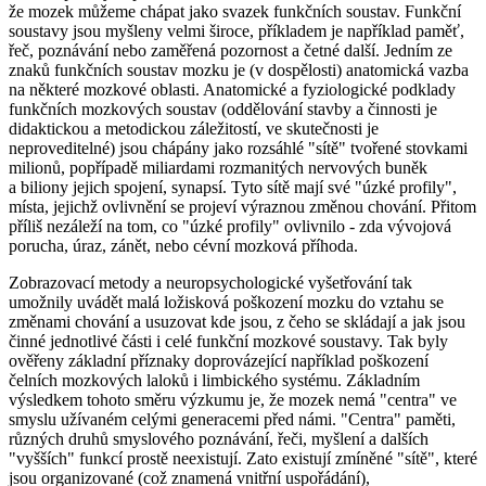
že mozek můžeme chápat jako svazek funkčních soustav. Funkční
soustavy jsou myšleny velmi široce, příkladem je například paměť,
řeč, poznávání nebo zaměřená pozornost a četné další. Jedním ze
znaků funkčních soustav mozku je (v dospělosti) anatomická vazba
na některé mozkové oblasti. Anatomické a fyziologické podklady
funkčních mozkových soustav (oddělování stavby a činnosti je
didaktickou a metodickou záležitostí, ve skutečnosti je
neproveditelné) jsou chápány jako rozsáhlé "sítě" tvořené stovkami
milionů, popřípadě miliardami rozmanitých nervových buněk
a biliony jejich spojení, synapsí. Tyto sítě mají své "úzké profily",
místa, jejichž ovlivnění se projeví výraznou změnou chování. Přitom
příliš nezáleží na tom, co "úzké profily" ovlivnilo - zda vývojová
porucha, úraz, zánět, nebo cévní mozková příhoda.
Zobrazovací metody a neuropsychologické vyšetřování tak
umožnily uvádět malá ložisková poškození mozku do vztahu se
změnami chování a usuzovat kde jsou, z čeho se skládají a jak jsou
činné jednotlivé části i celé funkční mozkové soustavy. Tak byly
ověřeny základní příznaky doprovázející například poškození
čelních mozkových laloků i limbického systému. Základním
výsledkem tohoto směru výzkumu je, že mozek nemá "centra" ve
smyslu užívaném celými generacemi před námi. "Centra" paměti,
různých druhů smyslového poznávání, řeči, myšlení a dalších
"vyšších" funkcí prostě neexistují. Zato existují zmíněné "sítě", které
jsou organizované (což znamená vnitřní uspořádání),