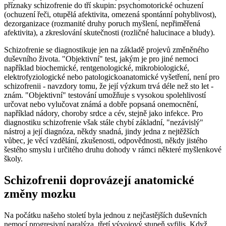
příznaky schizofrenie do tří skupin: psychomotorické ochuzení
(ochuzení řeči, otupělá afektivita, omezená spontánní pohyblivost),
dezorganizace (rozmanité druhy poruch myšlení, nepřiměřená
afektivita), a zkreslování skutečnosti (rozličné halucinace a bludy).
Schizofrenie se diagnostikuje jen na základě projevů změněného
duševního života. "Objektivní" test, jakým je pro jiné nemoci
například biochemické, rentgenologické, mikrobiologické,
elektrofyziologické nebo patologickoanatomické vyšetření, není pro
schizofrenii - navzdory tomu, že její výzkum trvá déle než sto let -
znám. "Objektivní" testování umožňuje s vysokou spolehlivostí
určovat nebo vylučovat známá a dobře popsaná onemocnění,
například nádory, choroby srdce a cév, stejně jako infekce. Pro
diagnostiku schizofrenie však stále chybí základní, "nezávislý"
nástroj a její diagnóza, někdy snadná, jindy jedna z nejtěžších
vůbec, je věcí vzdělání, zkušenosti, odpovědnosti, někdy jistého
šestého smyslu i určitého druhu dohody v rámci některé myšlenkové
školy.
Schizofrenii doprovázejí anatomické
změny mozku
Na počátku našeho století byla jednou z nejčastějších duševních
nemocí progresivní paralýza, třetí vývojový stupeň syfilis. Když