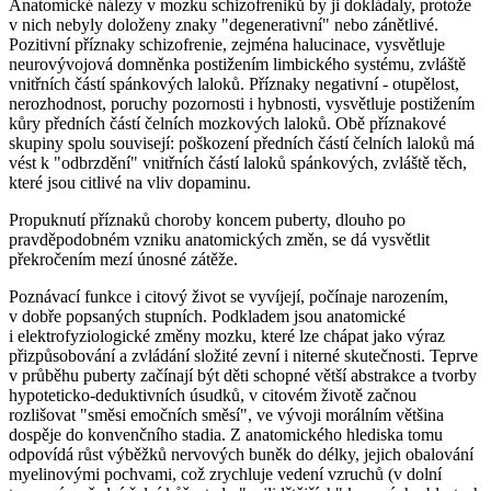
Anatomické nálezy v mozku schizofreniků by ji dokládaly, protože
v nich nebyly doloženy znaky "degenerativní" nebo zánětlivé.
Pozitivní příznaky schizofrenie, zejména halucinace, vysvětluje
neurovývojová domněnka postižením limbického systému, zvláště
vnitřních částí spánkových laloků. Příznaky negativní - otupělost,
nerozhodnost, poruchy pozornosti i hybnosti, vysvětluje postižením
kůry předních částí čelních mozkových laloků. Obě příznakové
skupiny spolu souvisejí: poškození předních částí čelních laloků má
vést k "odbrzdění" vnitřních částí laloků spánkových, zvláště těch,
které jsou citlivé na vliv dopaminu.
Propuknutí příznaků choroby koncem puberty, dlouho po
pravděpodobném vzniku anatomických změn, se dá vysvětlit
překročením mezí únosné zátěže.
Poznávací funkce i citový život se vyvíjejí, počínaje narozením,
v dobře popsaných stupních. Podkladem jsou anatomické
i elektrofyziologické změny mozku, které lze chápat jako výraz
přizpůsobování a zvládání složité zevní i niterné skutečnosti. Teprve
v průběhu puberty začínají být děti schopné větší abstrakce a tvorby
hypoteticko-deduktivních úsudků, v citovém životě začnou
rozlišovat "směsi emočních směsí", ve vývoji morálním většina
dospěje do konvenčního stadia. Z anatomického hlediska tomu
odpovídá růst výběžků nervových buněk do délky, jejich obalování
myelinovými pochvami, což zrychluje vedení vzruchů (v dolní