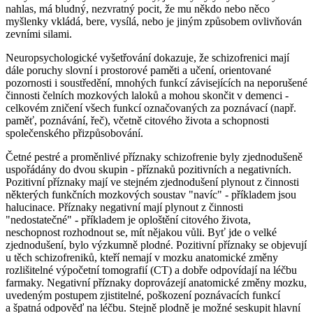
nahlas, má bludný, nezvratný pocit, že mu někdo nebo něco
myšlenky vkládá, bere, vysílá, nebo je jiným způsobem ovlivňován
zevními silami.
Neuropsychologické vyšetřování dokazuje, že schizofrenici mají
dále poruchy slovní i prostorové paměti a učení, orientované
pozornosti i soustředění, mnohých funkcí závisejících na neporušené
činnosti čelních mozkových laloků a mohou skončit v demenci -
celkovém zničení všech funkcí označovaných za poznávací (např.
paměť, poznávání, řeč), včetně citového života a schopnosti
společenského přizpůsobování.
Četné pestré a proměnlivé příznaky schizofrenie byly zjednodušeně
uspořádány do dvou skupin - příznaků pozitivních a negativních.
Pozitivní příznaky mají ve stejném zjednodušení plynout z činnosti
některých funkčních mozkových soustav "navíc" - příkladem jsou
halucinace. Příznaky negativní mají plynout z činnosti
"nedostatečné" - příkladem je oploštění citového života,
neschopnost rozhodnout se, mít nějakou vůli. Byť jde o velké
zjednodušení, bylo výzkumně plodné. Pozitivní příznaky se objevují
u těch schizofreniků, kteří nemají v mozku anatomické změny
rozlišitelné výpočetní tomografií (CT) a dobře odpovídají na léčbu
farmaky. Negativní příznaky doprovázejí anatomické změny mozku,
uvedeným postupem zjistitelné, poškození poznávacích funkcí
a špatná odpověď na léčbu. Stejně plodně je možné seskupit hlavní