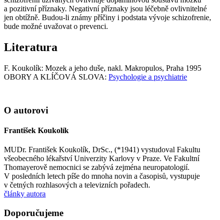
a pozitivní příznaky. Negativní příznaky jsou léčebně ovlivnitelné
jen obtížně. Budou-li známy příčiny i podstata vývoje schizofrenie,
bude možné uvažovat o prevenci.
Literatura
F. Koukolík: Mozek a jeho duše, nakl. Makropulos, Praha 1995
OBORY A KLÍČOVÁ SLOVA:
Psychologie a psychiatrie
O autorovi
František Koukolík
MUDr. František Koukolík, DrSc., (*1941) vystudoval Fakultu
všeobecného lékařství Univerzity Karlovy v Praze. Ve Fakultní
Thomayerově nemocnici se zabývá zejména neuropatologií.
V posledních letech píše do mnoha novin a časopisů, vystupuje
v četných rozhlasových a televizních pořadech.
články autora
Doporučujeme