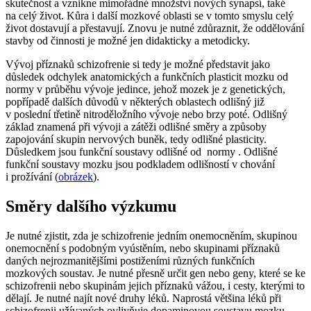
skutečnost a vznikne mimořádné množství nových synapsí, také
na celý život. Kůra i další mozkové oblasti se v tomto smyslu celý
život dostavují a přestavují. Znovu je nutné zdůraznit, že oddělování
stavby od činnosti je možné jen didakticky a metodicky.
Vývoj příznaků schizofrenie si tedy je možné představit jako
důsledek odchylek anatomických a funkčních plasticit mozku od
normy v průběhu vývoje jedince, jehož mozek je z genetických,
popřípadě dalších důvodů v některých oblastech odlišný již
v poslední třetině nitroděložního vývoje nebo brzy poté. Odlišný
základ znamená při vývoji a zátěži odlišné směry a způsoby
zapojování skupin nervových buněk, tedy odlišné plasticity.
Důsledkem jsou funkční soustavy odlišné od normy . Odlišné
funkční soustavy mozku jsou podkladem odlišností v chování
i prožívání (
obrázek
).
Směry dalšího výzkumu
Je nutné zjistit, zda je schizofrenie jedním onemocněním, skupinou
onemocnění s podobným vyústěním, nebo skupinami příznaků
daných nejrozmanitějšími postiženími různých funkčních
mozkových soustav. Je nutné přesně určit gen nebo geny, které se ke
schizofrenii nebo skupinám jejich příznaků vážou, i cesty, kterými to
dělají. Je nutné najít nové druhy léků. Naprostá většina léků při
schizofrenii užívaných ovlivňuje dopaminovou soustavu mozku