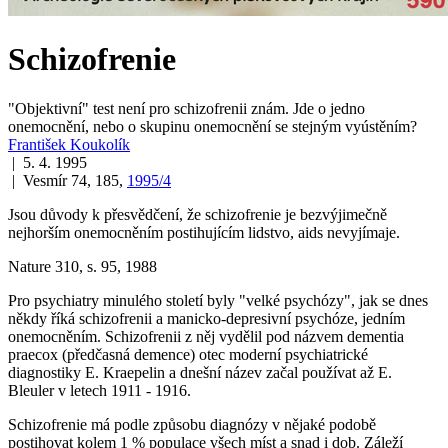
Schizofrenie
"Objektivní" test není pro schizofrenii znám. Jde o jedno
onemocnění, nebo o skupinu onemocnění se stejným vyústěním?
František Koukolík
| 5. 4. 1995
| Vesmír 74, 185,
1995/4
Jsou důvody k přesvědčení, že schizofrenie je bezvýjimečně
nejhorším onemocněním postihujícím lidstvo, aids nevyjímaje.
Nature 310, s. 95, 1988
Pro psychiatry minulého století byly "velké psychózy", jak se dnes
někdy říká schizofrenii a manicko-depresivní psychóze, jedním
onemocněním. Schizofrenii z něj vydělil pod názvem
dementia
praecox
(předčasná demence) otec moderní psychiatrické
diagnostiky E. Kraepelin a dnešní název začal používat až E.
Bleuler v letech 1911 - 1916.
Schizofrenie má podle způsobu diagnózy v nějaké podobě
postihovat kolem 1 % populace všech míst a snad i dob. Záleží