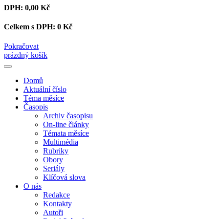
DPH:
0,00 Kč
Celkem s DPH:
0 Kč
Pokračovat
prázdný košík
Domů
Aktuální číslo
Téma měsíce
Časopis
Archiv časopisu
On-line články
Témata měsíce
Multimédia
Rubriky
Obory
Seriály
Klíčová slova
O nás
Redakce
Kontakty
Autoři