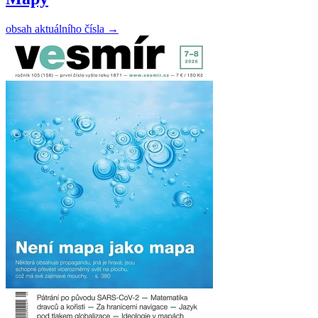
obsah aktuálního čísla
→