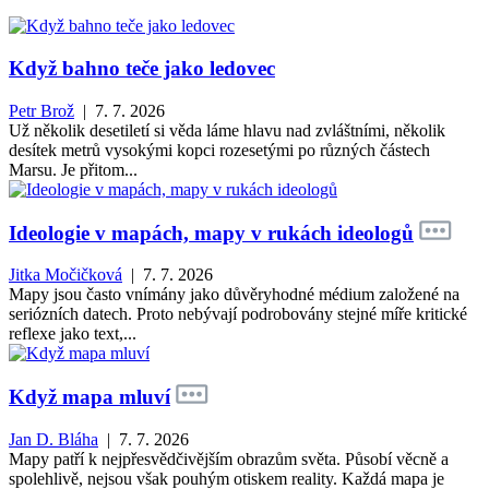
Když bahno teče jako ledovec
Petr Brož
| 7. 7. 2026
Už několik desetiletí si věda láme hlavu nad zvláštními, několik
desítek metrů vysokými kopci rozesetými po různých částech
Marsu. Je přitom...
Ideologie v mapách, mapy v rukách ideologů
Jitka Močičková
| 7. 7. 2026
Mapy jsou často vnímány jako důvěryhodné médium založené na
seriózních datech. Proto nebývají podrobovány stejné míře kritické
reflexe jako text,...
Když mapa mluví
Jan D. Bláha
| 7. 7. 2026
Mapy patří k nejpřesvědčivějším obrazům světa. Působí věcně a
spolehlivě, nejsou však pouhým otiskem reality. Každá mapa je