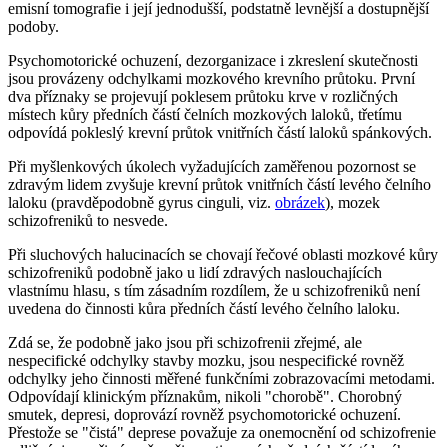
emisní tomografie i její jednodušší, podstatně levnější a dostupnější
podoby.
Psychomotorické ochuzení, dezorganizace i zkreslení skutečnosti
jsou provázeny odchylkami mozkového krevního průtoku. První
dva příznaky se projevují poklesem průtoku krve v rozličných
místech kůry předních částí čelních mozkových laloků, třetímu
odpovídá pokleslý krevní průtok vnitřních částí laloků spánkových.
Při myšlenkových úkolech vyžadujících zaměřenou pozornost se
zdravým lidem zvyšuje krevní průtok vnitřních částí levého čelního
laloku (pravděpodobně gyrus cinguli, viz.
obrázek
), mozek
schizofreniků to nesvede.
Při sluchových halucinacích se chovají řečové oblasti mozkové kůry
schizofreniků podobně jako u lidí zdravých naslouchajících
vlastnímu hlasu, s tím zásadním rozdílem, že u schizofreniků není
uvedena do činnosti kůra předních částí levého čelního laloku.
Zdá se, že podobně jako jsou při schizofrenii zřejmé, ale
nespecifické odchylky stavby mozku, jsou nespecifické rovněž
odchylky jeho činnosti měřené funkčními zobrazovacími metodami.
Odpovídají klinickým příznakům, nikoli "chorobě". Chorobný
smutek, depresi, doprovází rovněž psychomotorické ochuzení.
Přestože se "čistá" deprese považuje za onemocnění od schizofrenie