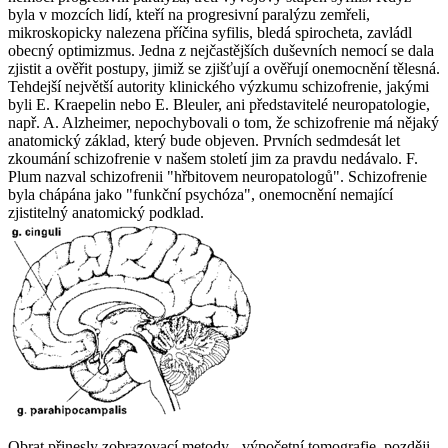
byla v mozcích lidí, kteří na progresivní paralýzu zemřeli,
mikroskopicky nalezena příčina syfilis, bledá spirocheta, zavládl
obecný optimizmus. Jedna z nejčastějších duševních nemocí se dala
zjistit a ověřit postupy, jimiž se zjišťují a ověřují onemocnění tělesná.
Tehdejší největší autority klinického výzkumu schizofrenie, jakými
byli E. Kraepelin nebo E. Bleuler, ani představitelé neuropatologie,
např. A. Alzheimer, nepochybovali o tom, že schizofrenie má nějaký
anatomický základ, který bude objeven. Prvních sedmdesát let
zkoumání schizofrenie v našem století jim za pravdu nedávalo. F.
Plum nazval schizofrenii "hřbitovem neuropatologů". Schizofrenie
byla chápána jako "funkční psychóza", onemocnění nemající
zjistitelný anatomický podklad.
Obrat přinesly zobrazovací metody - výpočetní tomografie, později