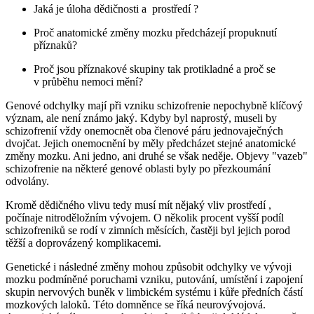
Jaká je úloha dědičnosti a prostředí ?
Proč anatomické změny mozku předcházejí propuknutí
příznaků?
Proč jsou příznakové skupiny tak protikladné a proč se
v průběhu nemoci mění?
Genové odchylky mají při vzniku schizofrenie nepochybně klíčový
význam, ale není známo jaký. Kdyby byl naprostý, museli by
schizofrenií vždy onemocnět oba členové páru jednovaječných
dvojčat. Jejich onemocnění by měly předcházet stejné anatomické
změny mozku. Ani jedno, ani druhé se však neděje. Objevy "vazeb"
schizofrenie na některé genové oblasti byly po přezkoumání
odvolány.
Kromě dědičného vlivu tedy musí mít nějaký vliv prostředí ,
počínaje nitroděložním vývojem. O několik procent vyšší podíl
schizofreniků se rodí v zimních měsících, častěji byl jejich porod
těžší a doprovázený komplikacemi.
Genetické i následné změny mohou způsobit odchylky ve vývoji
mozku podmíněné poruchami vzniku, putování, umístění i zapojení
skupin nervových buněk v limbickém systému i kůře předních částí
mozkových laloků. Této domněnce se říká neurovývojová.