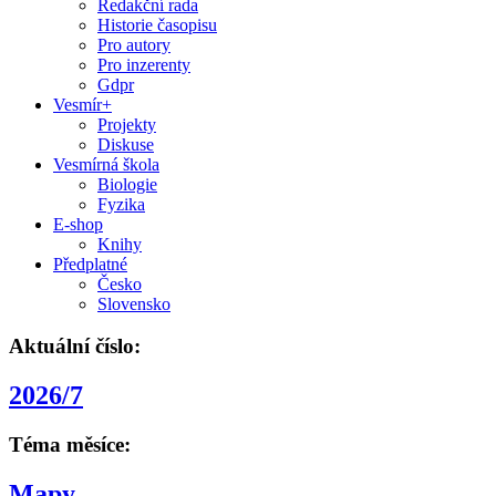
Redakční rada
Historie časopisu
Pro autory
Pro inzerenty
Gdpr
Vesmír+
Projekty
Diskuse
Vesmírná škola
Biologie
Fyzika
E-shop
Knihy
Předplatné
Česko
Slovensko
Aktuální číslo:
2026/7
Téma měsíce:
Mapy