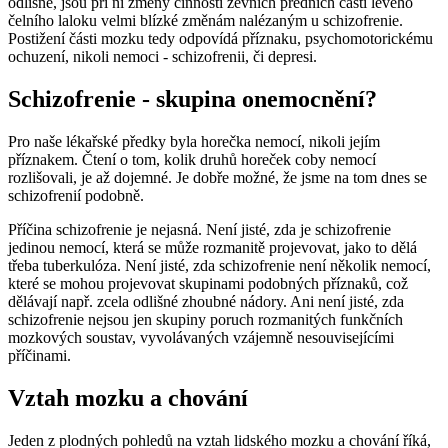
odlišné, jsou při ní změny činnosti zevních předních částí levého
čelního laloku velmi blízké změnám nalézaným u schizofrenie.
Postižení části mozku tedy odpovídá příznaku, psychomotorickému
ochuzení, nikoli nemoci - schizofrenii, či depresi.
Schizofrenie - skupina onemocnění?
Pro naše lékařské předky byla horečka nemocí, nikoli jejím
příznakem. Čtení o tom, kolik druhů horeček coby nemocí
rozlišovali, je až dojemné. Je dobře možné, že jsme na tom dnes se
schizofrenií podobně.
Příčina schizofrenie je nejasná. Není jisté, zda je schizofrenie
jedinou nemocí, která se může rozmanitě projevovat, jako to dělá
třeba tuberkulóza. Není jisté, zda schizofrenie není několik nemocí,
které se mohou projevovat skupinami podobných příznaků, což
dělávají např. zcela odlišné zhoubné nádory. Ani není jisté, zda
schizofrenie nejsou jen skupiny poruch rozmanitých funkčních
mozkových soustav, vyvolávaných vzájemně nesouvisejícími
příčinami.
Vztah mozku a chování
Jeden z plodných pohledů na vztah lidského mozku a chování říká,