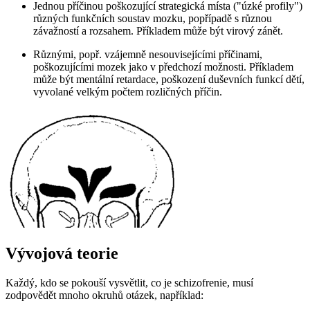
Jednou příčinou poškozující strategická místa ("úzké profily")
různých funkčních soustav mozku, popřípadě s různou
závažností a rozsahem. Příkladem může být virový zánět.
Různými, popř. vzájemně nesouvisejícími příčinami,
poškozujícími mozek jako v předchozí možnosti. Příkladem
může být mentální retardace, poškození duševních funkcí dětí,
vyvolané velkým počtem rozličných příčin.
Vývojová teorie
Každý, kdo se pokouší vysvětlit, co je schizofrenie, musí
zodpovědět mnoho okruhů otázek, například: