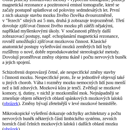
magnetická rezonance a pozitronová emisní tomografie, které se
začaly postupně uplatňovat od poloviny sedmdesátých let. První
z nich ukazuje stavbu mozku živého člověka dvourozměrně,
v "řezech" silných asi 5 mm, druhá ji zobrazuje trojrozměrně. Třetí
dovoluje zjišťovat činnost živého mozku při zátěži nějakými,
například myšlenkovými úkoly. V současnosti přibyly další
zobrazovací postupy, např. echoplanární magnetická rezonance,
rovněž umožňující zjišťovat mozkovou činnost. Klasické
anatomické postupy vyšetřování mozků zemřelých lidí byly
rozšířeny o nové, dobře reprodukovatelné stereologické metody.
Dovolují proměřovat změny objemu tkáně i počtu nervových buněk
a jejich spojení.
Schizofrenii doprovázejí četné, ale nespecifické změny stavby
i činnosti mozku. Nespecifické proto, že se jednotlivě objevují také
u jiných chorob. Váha i rozměry mozku nemocných lidí jsou menší
než u lidí zdravých. Mozková kůra je tenčí. Zvětšují se mozkové
komory, tj. dutiny, v nichž je mozkomíšní mok. Nejnápadněji se
zmenšuje objem některých oblastí spánkových mozkových laloků
(
obrázek
). Změny bývají zřetelnější v levé mozkové hemisféře.
Mikroskopické vyšetření dokazuje odchylky architektury a počtu
nervových buněk některých částí limbického systému, zevních
horních částí čelních mozkových laloků i dalších oblastí mozku
(
obrázek
).