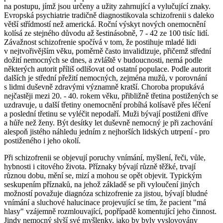
na postupu, jímž jsou určeny a užity zahrnující a vylučující znaky.
Evropská psychiatrie tradičně diagnostikovala schizofrenii s daleko
větší střídmostí než americká. Roční výskyt nových onemocnění
kolísá ze stejného důvodu až šestinásobně, 7 - 42 ze 100 tisíc lidí.
Závažnost schizofrenie spočívá v tom, že postihuje mladé lidi
v nejtvořivějším věku, poměrně často invalidizuje, přičemž střední
dožití nemocných se dnes, a zvláště v budoucnosti, nemá podle
některých autorit příliš odlišovat od ostatní populace. Podle autorit
dalších je střední přežití nemocných, zejména mužů, v porovnání
s lidmi duševně zdravými významně kratší. Choroba propukává
nejčastěji mezi 20. - 40. rokem věku, přibližně třetina postižených se
uzdravuje, u další třetiny onemocnění probíhá kolísavě přes léčení
a poslední třetinu se vyléčit nepodaří. Muži bývají postiženi dříve
a hůře než ženy. Být desítky let duševně nemocný je při zachování
alespoň jistého náhledu jedním z nejhorších lidských utrpení - pro
postiženého i jeho okolí.
Při schizofrenii se objevují poruchy vnímání, myšlení, řeči, vůle,
hybnosti i citového života. Příznaky bývají různě těžké, trvají
různou dobu, mění se, mizí a mohou se opět objevit. Typickým
seskupením příznaků, na jehož základě se při vyloučení jiných
možností považuje diagnóza schizofrenie za jistou, bývají bludné
vnímání a sluchové halucinace projevující se tím, že pacient "má
hlasy" vzájemně rozmlouvající, popřípadě komentující jeho činnost.
Jindy nemocný slyší své myšlenky, jako by byly vyslovovány