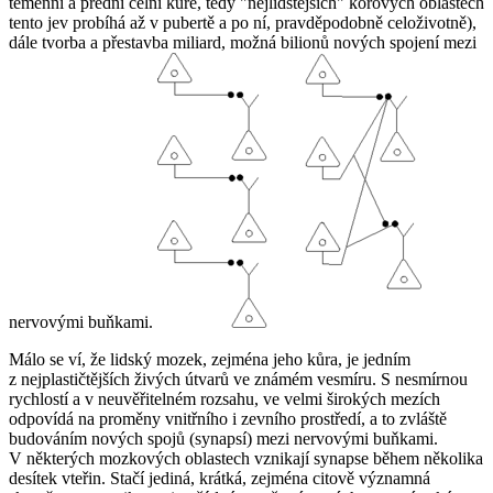
temenní a přední čelní kůře, tedy "nejlidštějších" korových oblastech
tento jev probíhá až v pubertě a po ní, pravděpodobně celoživotně),
dále tvorba a přestavba miliard, možná bilionů nových spojení mezi
nervovými buňkami.
Málo se ví, že lidský mozek, zejména jeho kůra, je jedním
z nejplastičtějších živých útvarů ve známém vesmíru. S nesmírnou
rychlostí a v neuvěřitelném rozsahu, ve velmi širokých mezích
odpovídá na proměny vnitřního i zevního prostředí, a to zvláště
budováním nových spojů (synapsí) mezi nervovými buňkami.
V některých mozkových oblastech vznikají synapse během několika
desítek vteřin. Stačí jediná, krátká, zejména citově významná