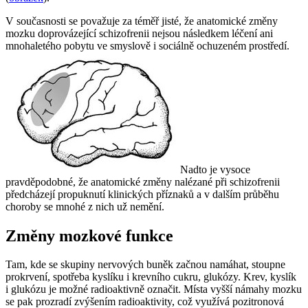
V současnosti se považuje za téměř jisté, že anatomické změny
mozku doprovázející schizofrenii nejsou následkem léčení ani
mnohaletého pobytu ve smyslově i sociálně ochuzeném prostředí.
Nadto je vysoce
pravděpodobné, že anatomické změny nalézané při schizofrenii
předcházejí propuknutí klinických příznaků a v dalším průběhu
choroby se mnohé z nich už nemění.
Změny mozkové funkce
Tam, kde se skupiny nervových buněk začnou namáhat, stoupne
prokrvení, spotřeba kyslíku i krevního cukru, glukózy. Krev, kyslík
i glukózu je možné radioaktivně označit. Místa vyšší námahy mozku
se pak prozradí zvýšením radioaktivity, což využívá pozitronová